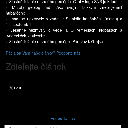
»
Zlostné frflanie mrzutého geológia: Orol v logu SNS je kripel
»
Mrzutý geológ radí: Ako svojim blízkym znepríjemniť
hubárčenie
»
Jesenné nezmysly o vede I.: Stupidita konšpirácií (nielen) o
11. septembri
»
Jesenné nezmysly o vede II. O remeslách, klobásach a
„vedeckých znalcoch“
»
Zlostné frfľanie mrzutého geológa: Pár slov k štrajku
Páčia sa Vám naše články? Podporte nás
Zdieľajte článok
Podporte nás