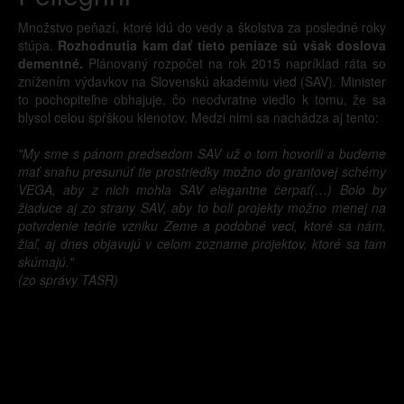
Množstvo peňazí, ktoré idú do vedy a školstva za posledné roky
stúpa.
Rozhodnutia kam dať tieto peniaze sú však doslova
dementné.
Plánovaný rozpočet na rok 2015 napríklad ráta so
znížením výdavkov na Slovenskú akadémiu vied (SAV). Minister
to pochopiteľne obhajuje, čo neodvratne viedlo k tomu, že sa
blysol celou spŕškou klenotov. Medzi nimi sa nachádza aj tento:
"My sme s pánom predsedom SAV už o tom hovorili a budeme
mať snahu presunúť tie prostriedky možno do grantovej schémy
VEGA, aby z nich mohla SAV elegantne čerpať(…) Bolo by
žiaduce aj zo strany SAV, aby to boli projekty možno menej na
potvrdenie teórie vzniku Zeme a podobné veci, ktoré sa nám,
žiaľ, aj dnes objavujú v celom zozname projektov, ktoré sa tam
skúmajú."
(zo správy TASR)