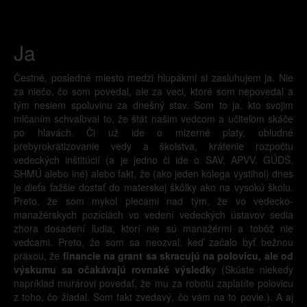
Ja
Čestné, posledné miesto medzi hlupákmi si zasluhujem ja. Nie
za niečo, čo som povedal, ale za veci, ktoré som nepovedal a
tým nesiem spoluvinu za dnešný stav. Som to ja, kto svojim
mlčaním schvaľoval to, že štát našim vedcom a učiteľom skáče
po hlavách. Či už ide o mizerné platy, obludné
prebyrokratizovanie vedy a školstva, krátenie rozpočtu
vedeckých inštitúcií (a je jedno či ide o SAV, APVV, GÚDŠ,
SHMÚ alebo iné) alebo fakt, že (ako jeden kolega vystihol) dnes
je dieťa ťažšie dostať do materskej škôlky ako na vysokú školu.
Preto, že som mykol plecami nad tým, že vo vedecko-
manažérskych pozíciách vo vedení vedeckých ústavov sedia
zhora dosadení ľudia, ktorí nie sú manažérmi a tobôž nie
vedcami. Preto, že som sa neozval, keď začalo byť bežnou
praxou, že
financie na grant sa skracujú na polovicu, ale od
výskumu sa očakávajú rovnaké výsledk
y (Skúste niekedy
napríklad murárovi povedať, že mu za robotu zaplatíte polovicu
z toho, čo žiadal. Som fakt zvedavý, čo vám na to povie.). A aj