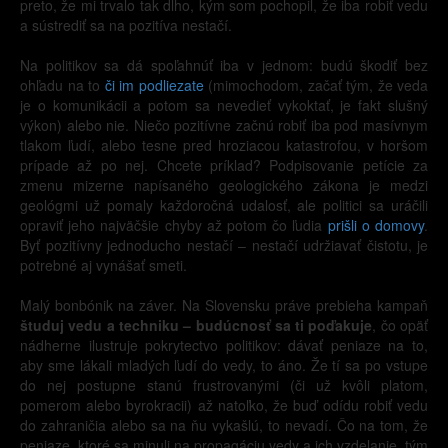
preto, že mi trvalo tak dlho, kým som pochopil, že iba robiť vedu
a sústrediť sa na pozitíva nestačí.
Na politikov sa dá spoľahnúť iba v jednom: budú škodiť bez
ohľadu na to
či im podliezate
(mimochodom, začať tým, že veda
je o komunikácii a potom sa nevedieť vykoktať, je fakt slušný
výkon) alebo nie. Niečo pozitívne začnú robiť iba pod masívnym
tlakom ľudí, alebo tesne pred hroziacou katastrofou, v horšom
prípade až po nej. Chcete príklad? Podpisovanie petície za
zmenu mizerne napísaného geologického zákona je medzi
geológmi už pomaly každoročná udalosť, ale politici sa uráčili
opraviť jeho najväčšie chyby až potom čo ľudia
prišli o domovy
.
Byť pozitívny jednoducho nestačí – nestačí udržiavať čistotu, je
potrebné aj vynášať smeti.
Malý bonbónik na záver. Na Slovensku práve prebieha kampaň
študuj vedu a techniku – budúcnosť sa ti poďakuje
, čo opäť
nádherne ilustruje pokrytectvo politikov: dávať peniaze na to,
aby sme lákali mladých ľudí do vedy, to áno. Že tí sa po vstupe
do nej postupne stanú frustrovanými (či už kvôli platom,
pomerom alebo byrokracii) až natoľko, že buď odídu robiť vedu
do zahraničia alebo sa na ňu vykašlú, to nevadí. Čo na tom, že
peniaze, ktoré sa minuli na propagáciu vedy a ich vzdelanie, tým