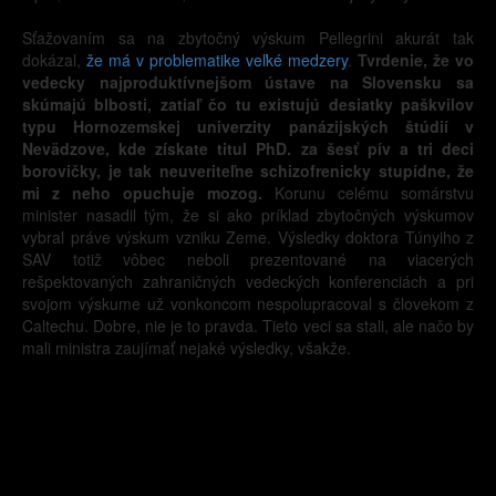
Sťažovaním sa na zbytočný výskum Pellegrini akurát tak
dokázal,
že má v problematike veľké medzery
.
Tvrdenie, že vo
vedecky najproduktívnejšom ústave na Slovensku sa
skúmajú blbosti, zatiaľ čo tu existujú desiatky paškvilov
typu Hornozemskej univerzity panázijských štúdií v
Nevädzove, kde získate titul PhD. za šesť pív a tri deci
borovičky, je tak neuveriteľne schizofrenicky stupídne, že
mi z neho opuchuje mozog.
Korunu celému somárstvu
minister nasadil tým, že si ako príklad zbytočných výskumov
vybral práve výskum vzniku Zeme. Výsledky doktora Túnyiho z
SAV totiž vôbec neboli prezentované na viacerých
rešpektovaných zahraničných vedeckých konferenciách a pri
svojom výskume už vonkoncom nespolupracoval s človekom z
Caltechu. Dobre, nie je to pravda. Tieto veci sa stali, ale načo by
mali ministra zaujímať nejaké výsledky, všakže.