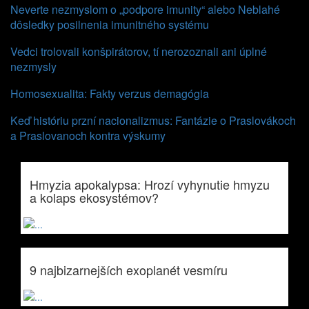
Neverte nezmyslom o „podpore imunity“ alebo Neblahé
dôsledky posilnenia imunitného systému
Vedci trolovali konšpirátorov, tí nerozoznali ani úplné
nezmysly
Homosexualita: Fakty verzus demagógia
Keď históriu przní nacionalizmus: Fantázie o Praslovákoch
a Praslovanoch kontra výskumy
Hmyzia apokalypsa: Hrozí vyhynutie hmyzu
a kolaps ekosystémov?
9 najbizarnejších exoplanét vesmíru