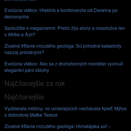
Evolúcia vtákov: História a kontroverzia od Darwina po
deinonycha
Spolužitie s megazvermi: Prečo žijú slony a nosorožce len
v Afrike a Ázii?
Zlostné frfľanie mrzutého geológa: Sú prírodné katastrofy
naozaj prírodnými?
Evolúcia vtákov: Ako sa z druhohorných monštier vyvinuli
elegantní páni oblohy
Najčítanejšie za rok
Najčítanejšie
Vyzbierala milióny, no umierajúcich nechávala trpieť: Mýtus
o dobrotivej Matke Tereze
Zlostné frfľanie mrzutého geológa: Himalájska soľ –