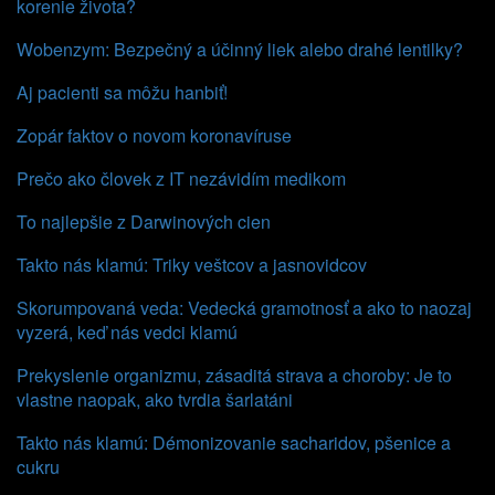
korenie života?
Wobenzym: Bezpečný a účinný liek alebo drahé lentilky?
Aj pacienti sa môžu hanbiť!
Zopár faktov o novom koronavíruse
Prečo ako človek z IT nezávidím medikom
To najlepšie z Darwinových cien
Takto nás klamú: Triky veštcov a jasnovidcov
Skorumpovaná veda: Vedecká gramotnosť a ako to naozaj
vyzerá, keď nás vedci klamú
Prekyslenie organizmu, zásaditá strava a choroby: Je to
vlastne naopak, ako tvrdia šarlatáni
Takto nás klamú: Démonizovanie sacharidov, pšenice a
cukru