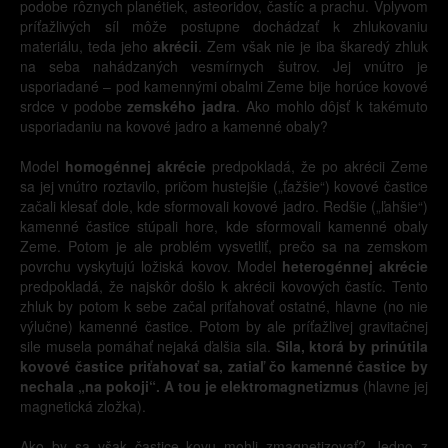
podobe rôznych planétiek, asteoridov, častíc a prachu. Vplyvom
príťažlivých síl môže postupne dochádzať k zhlukovaniu
materiálu, teda jeho
akrécii
. Zem však nie je iba škaredý zhluk
na seba nahádzaných vesmírnych šutrov. Jej vnútro je
usporiadané – pod kamennými obalmi Zeme bije horúce kovové
srdce v podobe
zemského jadra
. Ako mohlo dôjsť k takémuto
usporiadaniu na kovové jadro a kamenné obaly?
Model
homogénnej akrécie
predpokladá, že po akrécii Zeme
sa jej vnútro roztavilo, pričom hustejšie („ťažšie“) kovové častice
začali klesať dole, kde sformovali kovové jadro. Redšie („ľahšie“)
kamenné častice stúpali hore, kde sformovali kamenné obaly
Zeme. Potom je ale problém vysvetliť, prečo sa na zemskom
povrchu vyskytujú ložiská kovov. Model
heterogénnej akrécie
predpokladá, že najskôr došlo k akrécii kovových častíc. Tento
zhluk by potom k sebe začal priťahovať ostatné, hlavne (no nie
výlučne) kamenné častice. Potom by ale príťažlivej gravitačnej
sile musela pomáhať nejaká ďalšia sila.
Sila, ktorá by prinútila
kovové častice priťahovať sa, zatiaľ čo kamenné častice by
nechala „na pokoji“. A tou je elektromagnetizmus
(hlavne jej
magnetická zložka).
Ako by sa však častice kovu mohli zmagnetizovať? Jedno z