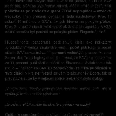
Tento návrh má navyše háčik – väčšina peňazí, bude od SAV
odobratá, slúži na vyplácanie miezd. Môžte trikrát hádať,
aká
položka sa pri žiadosti o grant VEGA neprepláca – mzdové
výdavky
. Plán presunu peňazí je teda nasledovný: Krok 1:
zobrať 10 miliónov z SAV určených hlavne na pokrytie platov.
Krok 2: urobiť z nich 8 miliónov. Krok 3: dať ich agentúre VEGA
odkiaľ nemôžu byť použité na pokrytie platov. Elegantné, nie?
Hlúposť tohto rozhodnutia podčiarkujú čísla: ako indikátory
„produktivity“ vedca slúžia dve veci – počet publikácií a počet
citácií. SAV
zamestnáva 11 percent
vedeckých pracovníkov na
Slovensku. To by logicky malo znamenať, že SAV je zodpovedná
za 11 percent publikácií a citácií na Slovensku. Avšak tomu tak
nie je – "flákači" zo SAV
sú zodpovední za 31% publikácií a
39% citácií
v krajine. Nezdá sa vám to absurdné? Dobre, tak si
predstavte si, že by v nejakej fabrike prebehol takýto dialóg:
„V tejto časti fabriky pracuje iba desatina našich ľudí, ale tí
vyrábajú tretinu našich výrobkov.“
„Excelentné! Okamžite im uberte z peňazí na mzdy!“
Opäť, nie som ekonóm, ale dáva toto vôbec nejaký zmysel?