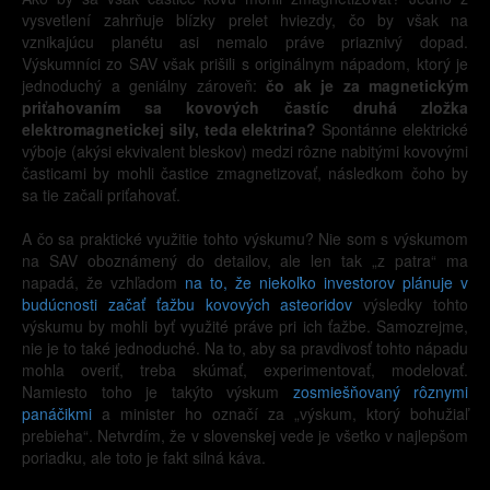
vysvetlení zahrňuje blízky prelet hviezdy, čo by však na
vznikajúcu planétu asi nemalo práve priaznivý dopad.
Výskumníci zo SAV však prišili s originálnym nápadom, ktorý je
jednoduchý a geniálny zároveň:
čo ak je za magnetickým
priťahovaním sa kovových častíc druhá zložka
elektromagnetickej sily, teda elektrina?
Spontánne elektrické
výboje (akýsi ekvivalent bleskov) medzi rôzne nabitými kovovými
časticami by mohli častice zmagnetizovať, následkom čoho by
sa tie začali priťahovať.
A čo sa praktické využitie tohto výskumu? Nie som s výskumom
na SAV oboznámený do detailov, ale len tak „z patra“ ma
napadá, že vzhľadom
na to, že niekoľko investorov plánuje v
budúcnosti začať ťažbu kovových asteoridov
výsledky tohto
výskumu by mohli byť využité práve pri ich ťažbe. Samozrejme,
nie je to také jednoduché. Na to, aby sa pravdivosť tohto nápadu
mohla overiť, treba skúmať, experimentovať, modelovať.
Namiesto toho je takýto výskum
zosmiešňovaný rôznymi
panáčikmi
a minister ho označí za „výskum, ktorý bohužiaľ
prebieha“. Netvrdím, že v slovenskej vede je všetko v najlepšom
poriadku, ale toto je fakt silná káva.