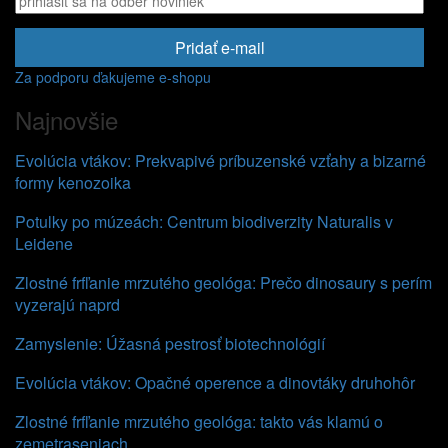
Pridať e-mail
Za podporu ďakujeme e-shopu
Najnovšie
Evolúcia vtákov: Prekvapivé príbuzenské vzťahy a bizarné
formy kenozoika
Potulky po múzeách: Centrum biodiverzity Naturalis v
Leidene
Zlostné frfľanie mrzutého geológa: Prečo dinosaury s perím
vyzerajú naprd
Zamyslenie: Úžasná pestrosť biotechnológií
Evolúcia vtákov: Opačné operence a dinovtáky druhohôr
Zlostné frfľanie mrzutého geológa: takto vás klamú o
zemetraseniach