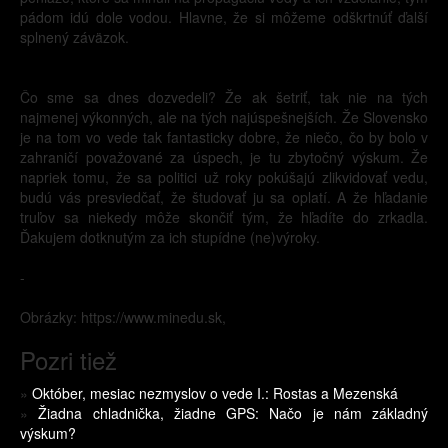
pádom idú dole vodou. Hlavne, že si môžeme odškrtnúť ďalší
splnený záväzok.
Čo sme sa dnes dozvedeli? Že ak šetriť, tak nie na tých
najmenej výkonných, ale na tých najúspešnejších. Že Slovensko
je na tom vo vede tak fantasticky dobre, že niečo, čo by bolo v
zahraničí považované za úspech, je tu zbytočný výskum. Že
napriek tomu, že sa politici už roky pokúšajú zlikvidovať vedu,
budú vás presviedčať, že študovať ju sa oplatí. A že hľadanie
truľov sa niekedy môže skončiť tým, že hľadíte do zrkadla.
Ďakujem dotknutým za ich stupídne (ne)výroky.
-
Obrázky: https://www.minedu.sk,
Pozri tiež
»
Október, mesiac nezmyslov o vede I.: Rostas a Mezenská
»
Žiadna chladnička, žiadne GPS: Načo je nám základný
výskum?