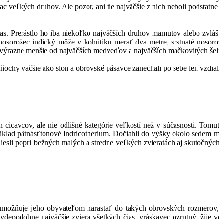
ac veľkých druhov. Ale pozor, ani tie najväčšie z nich neboli podstatn
ias. Prerástlo ho iba niekoľko najväčších druhov mamutov alebo zvláš
osorožec indický môže v kohútiku merať dva metre, srstnaté nosorožce
výrazne menšie od najväčších medveďov a najväčších mačkovitých šeli
ňochy väčšie ako slon a obrovské pásavce zanechali po sebe len vzdial
h cicavcov, ale nie odlišné kategórie veľkostí než v súčasnosti. To
ríklad pätnásťtonové Indricotherium. Dočiahli do výšky okolo sedem m
niesli popri bežných malých a stredne veľkých zvieratách aj skutočných
čo umožňuje jeho obyvateľom narastať do takých obrovských rozmerov
vdepodobne najväčšie zviera všetkých čias, vráskavec ozrutný, žije