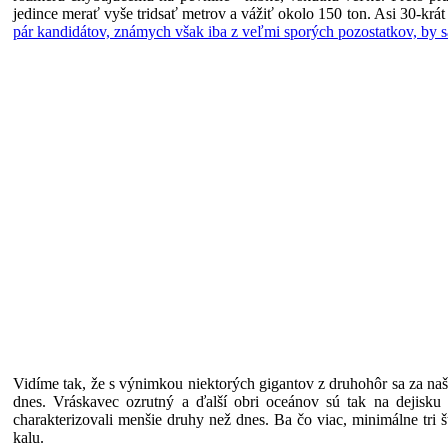
jedince merať vyše tridsať metrov a vážiť okolo 150 ton. Asi 30-krát
pár kandidátov, známych však iba z veľmi sporých pozostatkov, by s
Vidíme tak, že s výnimkou niektorých gigantov z druhohôr sa za n
dnes. Vráskavec ozrutný a ďalší obri oceánov sú tak na dejisku 
charakterizovali menšie druhy než dnes. Ba čo viac, minimálne tri 
kalu.