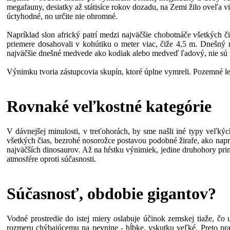
megafauny, desiatky až státisíce rokov dozadu, na Zemi žilo oveľa vi
úctyhodné, no určite nie ohromné.
Napríklad slon africký patrí medzi najväčšie chobotnáče všetkých č
priemere dosahovali v kohútiku o meter viac, čiže 4,5 m. Dnešný n
najväčšie dnešné medvede ako kodiak alebo medveď ľadový, nie sú 
Výnimku tvoria zástupcovia skupín, ktoré úplne vymreli. Pozemné le
Rovnaké veľkostné kategórie
V dávnejšej minulosti, v treťohorách, by sme našli iné typy veľkýc
všetkých čias, bezrohé nosorožce postavou podobné žirafe, ako nap
najväčších dinosaurov. Až na hŕstku výnimiek, jedine druhohory pri
atmosfére oproti súčasnosti.
Súčasnosť, obdobie gigantov?
Vodné prostredie do istej miery oslabuje účinok zemskej tiaže, 
rozmeru chýbajúcemu na pevnine - hĺbke, vskutku veľké. Preto pra