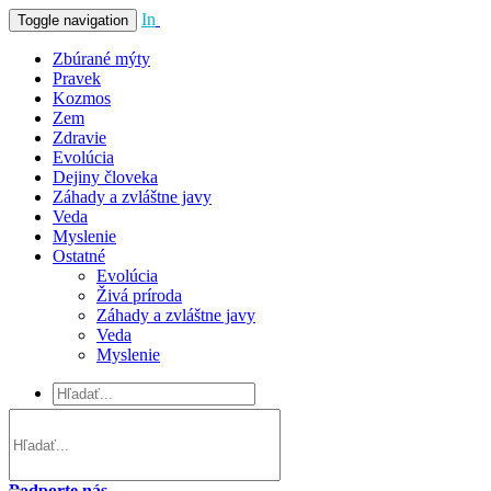
In
Vivo
Toggle navigation
Zbúrané mýty
Pravek
Kozmos
Zem
Zdravie
Evolúcia
Dejiny človeka
Záhady a zvláštne javy
Veda
Myslenie
Ostatné
Evolúcia
Živá príroda
Záhady a zvláštne javy
Veda
Myslenie
Podporte nás