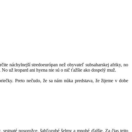
čite náchylnejší stredoeurópan než obyvateľ subsaharskej afriky, no
. No už leopard ani hyena nie sú o nič ťažšie ako dospelý muž.
priečky. Preto nečudo, že sa nám núka predstava, že žijeme v dobe
 srstnaté nosorožce, šabľozubé šelmy a mnohé ďalšie. Za čias tejto