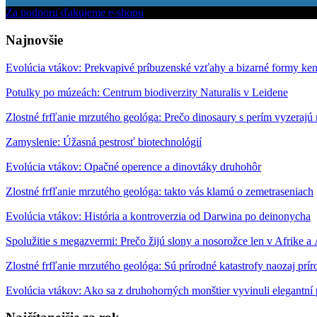
Za podporu ďakujeme e-shopu
Najnovšie
Evolúcia vtákov: Prekvapivé príbuzenské vzťahy a bizarné formy ke
Potulky po múzeách: Centrum biodiverzity Naturalis v Leidene
Zlostné frfľanie mrzutého geológa: Prečo dinosaury s perím vyzerajú
Zamyslenie: Úžasná pestrosť biotechnológií
Evolúcia vtákov: Opačné operence a dinovtáky druhohôr
Zlostné frfľanie mrzutého geológa: takto vás klamú o zemetraseniach
Evolúcia vtákov: História a kontroverzia od Darwina po deinonycha
Spolužitie s megazvermi: Prečo žijú slony a nosorožce len v Afrike a 
Zlostné frfľanie mrzutého geológa: Sú prírodné katastrofy naozaj prí
Evolúcia vtákov: Ako sa z druhohorných monštier vyvinuli elegantní