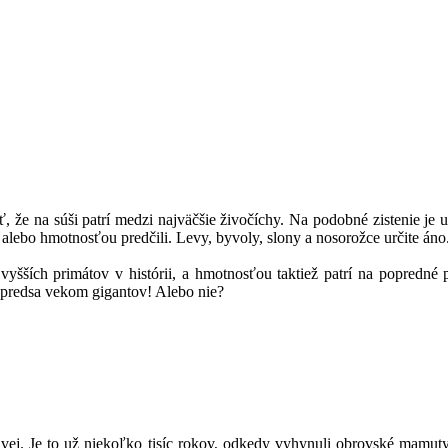
 že na súši patrí medzi najväčšie živočíchy. Na podobné zistenie je ur
alebo hmotnosťou predčili. Levy, byvoly, slony a nosorožce určite áno
šších primátov v histórii, a hmotnosťou taktiež patrí na popredné 
 predsa vekom gigantov! Alebo nie?
j. Je to už niekoľko tisíc rokov, odkedy vyhynuli obrovské mamuty,