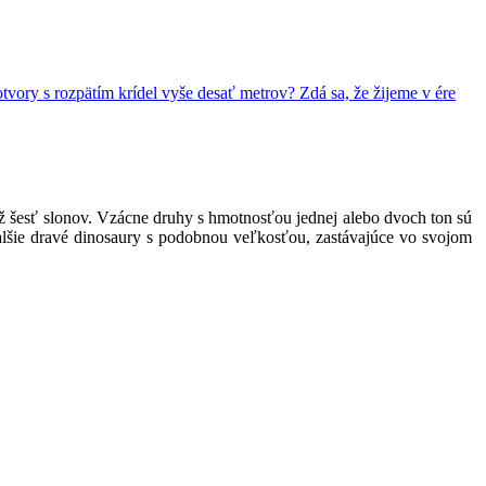
vory s rozpätím krídel vyše desať metrov? Zdá sa, že žijeme v ére
ež šesť slonov. Vzácne druhy s hmotnosťou jednej alebo dvoch ton sú
alšie dravé dinosaury s podobnou veľkosťou, zastávajúce vo svojom