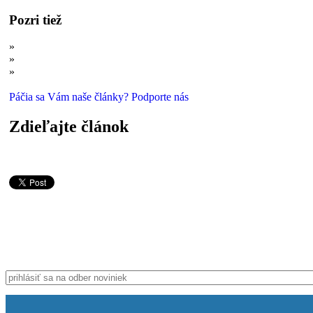
Pozri tiež
»
Supertitani: Najzáhadnejší z najväčších
»
Supertitani: Tajomstvo gigantov
»
Poznali sme ich z mŕtvol a kostí: Tajomní obri oceánov
Páčia sa Vám naše články? Podporte nás
Zdieľajte článok