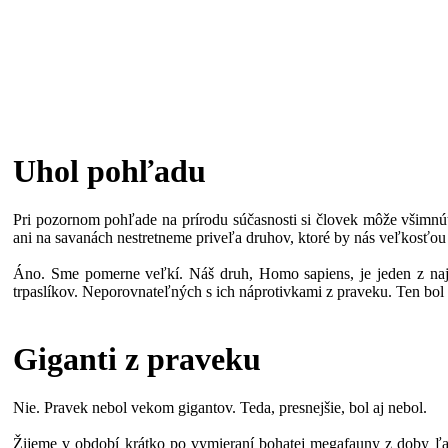
Uhol pohľadu
Pri pozornom pohľade na prírodu súčasnosti si človek môže všimnúť,
ani na savanách nestretneme priveľa druhov, ktoré by nás veľkosťou 
Áno. Sme pomerne veľkí. Náš druh, Homo sapiens, je jeden z najvy
trpaslíkov. Neporovnateľných s ich náprotivkami z praveku. Ten bol
Giganti z praveku
Nie. Pravek nebol vekom gigantov. Teda, presnejšie, bol aj nebol.
Žijeme v období krátko po vymieraní bohatej megafauny z doby ľave