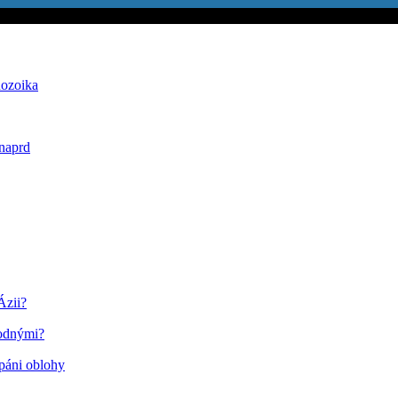
nozoika
 naprd
Ázii?
rodnými?
 páni oblohy