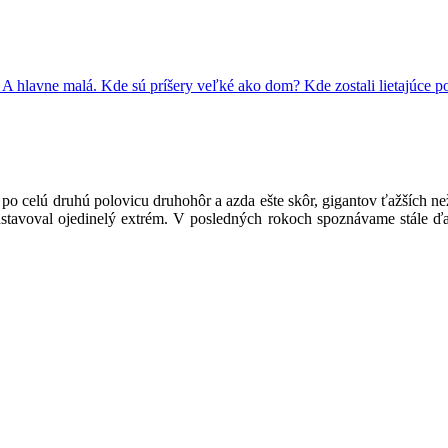
 hlavne malá. Kde sú príšery veľké ako dom? Kde zostali lietajúce pot
 po celú druhú polovicu druhohôr a azda ešte skôr, gigantov ťažších n
dstavoval ojedinelý extrém. V posledných rokoch spoznávame stále ď