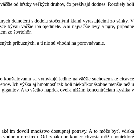
e väčšie od hŕstky veľkých druhov, čo prežívajú dodnes. Rozdiely boli
tnych deinotérií s dodola stočenými klami vyrastajúcimi zo sánky. V
 bývali väčšie iba ojedinele. Ani najväčšie levy a tigre, prípadne
em zo štvrtohôr.
ených príbuzných, a tí nie sú vhodní na porovnávanie.
muto konštatovaniu sa vymykajú jedine najväčšie suchozemské cicavce
etrov. Ich výška aj hmotnosť tak boli niekoľkonásobne menšie než u
 gigantov. A to všetko napriek oveľa nižším koncentráciám kyslíka v
, aké im dovolí množstvo dostupnej potravy. A to môže byť, vďaka
 vo vodnom prostredí. Od rypáku po koniec chvosta môžu poniektoré