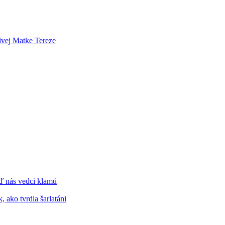
tivej Matke Tereze
ď nás vedci klamú
, ako tvrdia šarlatáni