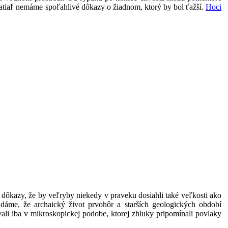
e zatiaľ nemáme spoľahlivé dôkazy o žiadnom, ktorý by bol ťažší.
Hoci
ôkazy, že by veľryby niekedy v praveku dosiahli také veľkosti ako
adáme, že archaický život prvohôr a starších geologických období
vali iba v mikroskopickej podobe, ktorej zhluky pripomínali povlaky