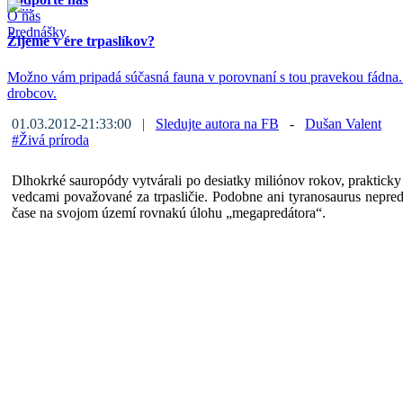
O nás
Prednášky
Žijeme v ére trpaslíkov?
Možno vám pripadá súčasná fauna v porovnaní s tou pravekou fádna. A
drobcov.
01.03.2012-21:33:00 |
Sledujte autora na FB
-
Dušan Valent
#
Živá príroda
Dlhokrké sauropódy vytvárali po desiatky miliónov rokov, prakticky
vedcami považované za trpasličie. Podobne ani tyranosaurus nepre
čase na svojom území rovnakú úlohu „megapredátora“.