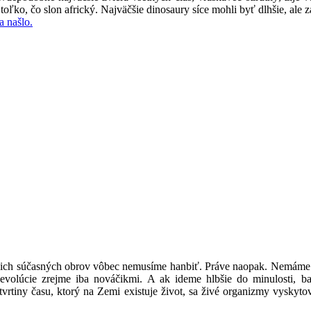
 toľko, čo slon africký. Najväčšie dinosaury síce mohli byť dlhšie, al
a našlo.
ašich súčasných obrov vôbec nemusíme hanbiť. Práve naopak. Nemáme d
evolúcie zrejme iba nováčikmi. A ak ideme hlbšie do minulosti, b
štvrtiny času, ktorý na Zemi existuje život, sa živé organizmy vyskyto