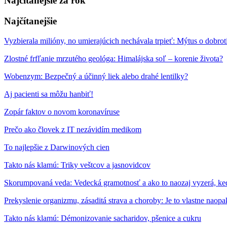
Najčítanejšie za rok
Najčítanejšie
Vyzbierala milióny, no umierajúcich nechávala trpieť: Mýtus o dobro
Zlostné frfľanie mrzutého geológa: Himalájska soľ – korenie života?
Wobenzym: Bezpečný a účinný liek alebo drahé lentilky?
Aj pacienti sa môžu hanbiť!
Zopár faktov o novom koronavíruse
Prečo ako človek z IT nezávidím medikom
To najlepšie z Darwinových cien
Takto nás klamú: Triky veštcov a jasnovidcov
Skorumpovaná veda: Vedecká gramotnosť a ako to naozaj vyzerá, ke
Prekyslenie organizmu, zásaditá strava a choroby: Je to vlastne naopak
Takto nás klamú: Démonizovanie sacharidov, pšenice a cukru