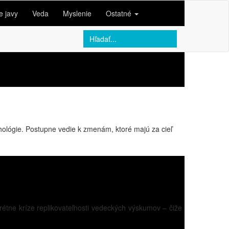
e javy
Veda
Myslenie
Ostatné
hológie. Postupne vedie k zmenám, ktoré majú za cieľ
rétne kríze replikovateľnosti vedeckých výskumov – čiže