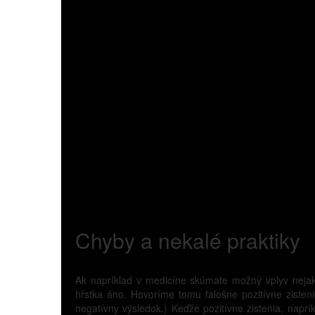
Chyby a nekalé praktiky
Ak napríklad v medicíne skúmate možný vplyv nejaké
hŕstka áno. Hovoríme tomu falošne pozitívne zisteni
negatívny výsledok.) Keďže pozitívne zistenia, naprí