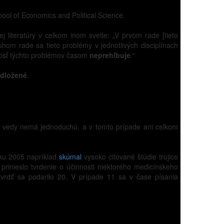
ol of Economics and Political Science.
ej literatúry v celkom inom svetle: „V prvom rade [tieto
uhom rade sa tieto problémy v jednotlivých disciplínach
nosť týchto problémov časom
neprehlbuje
.“
odložené
.
v vedy nemá jednoduchú, a v tomto prípade ani celkom
oku 2005 napríklad
skúmal
vysoko citované štúdie trojice
 prinieslo tvrdenie o účinnosti niektorého medicínskeho
tvrdiť sa podarilo 20. V prípade 11 sa v čase písania