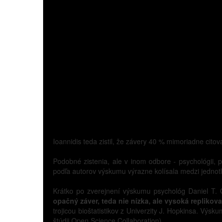
Ioannidis teda zistil, že závery 40 % mimoriadne cit
Podobné zistenia, ale v inom odbore - psychológii, p
podľa autorov výskumu výrazne kolísala medzi jednotli
Krátko po zverejnení výskumu psychológ Daniel T. 
opačný záver, teda nie nízka, ale vysoká replik
trojicou bioštatistikov z Univerzity J. Hopkinsa. Výs
štúdii Open Science Collaboration).