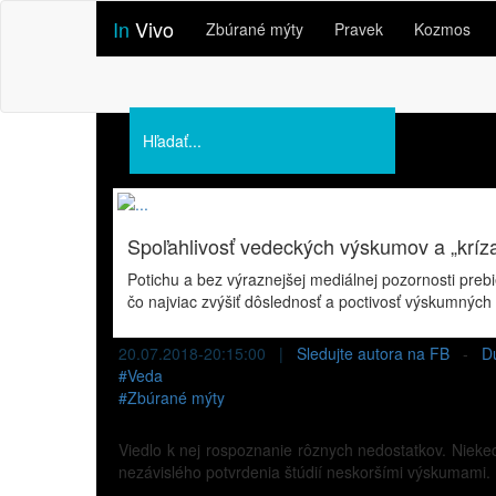
In
Vivo
Zbúrané mýty
Pravek
Kozmos
Podporte nás
O nás
Prednášky
Spoľahlivosť vedeckých výskumov a „kríz
Potichu a bez výraznejšej mediálnej pozornosti pre
čo najviac zvýšiť dôslednosť a poctivosť výskumných 
20.07.2018-20:15:00 |
Sledujte autora na FB
-
D
#
Veda
#
Zbúrané mýty
Viedlo k nej rospoznanie rôznych nedostatkov. Nieked
nezávislého potvrdenia štúdií neskoršími výskumami.