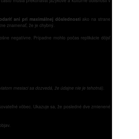
často musia prekonávať jazykové a kultúrne odlišnosti v
ariť ani pri maximálnej dôslednosti
ako na strane
tne znamenať, že je chybný.
alošne negatívne. Prípadne mohlo počas replikácie dôjsť
viatom mesiaci sa dozvedá, že údajne nie je tehotná).
ukovateľné vôbec. Ukazuje sa, že posledné dve zmienené
objav.