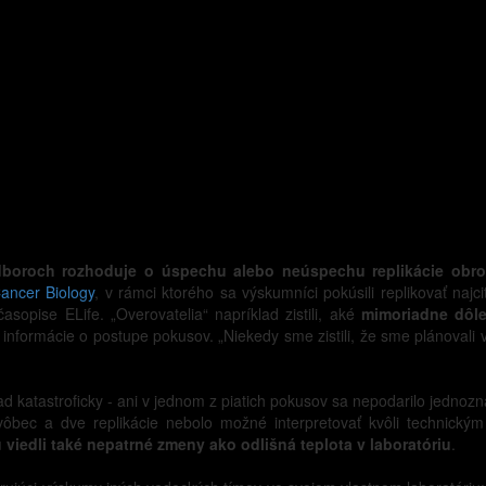
dboroch rozhoduje o úspechu alebo neúspechu replikácie obr
Cancer Biology
, v rámci ktorého sa výskumníci pokúsili replikovať naj
časopise ELife. „Overovatelia“ napríklad zistili, aké
mimoriadne dôle
né informácie o postupe pokusov. „Niekedy sme zistili, že sme plánoval
d katastroficky - ani v jednom z piatich pokusov sa nepodarilo jednoz
vôbec a dve replikácie nebolo možné interpretovať kvôli technick
viedli také nepatrné zmeny ako odlišná teplota v laboratóriu
.