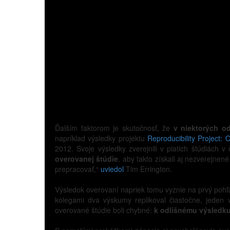
Ďalším faktorom je skutočnosť, že
v niektorých o
napríklad výsledky projektu
Reproducibility Project: 
2012. Svoje výsledky zverejnili v piatich štúdiách v 
overovanej štúdie
, aby takto získali aj nezverejne
prepracovať,“
uviedol
Tim Errington.
Výsledok overovaní napriek tomu vyznie na prvý pohľa
kolegami dva výskumy replikoval čiastočne, jeden 
overované štúdie boli chybné:
k odlišnému výsledku 