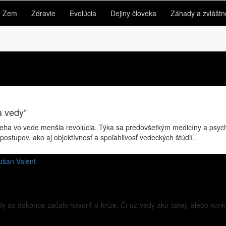
Zem
Zdravie
Evolúcia
Dejiny človeka
Záhady a zvláštn
a vedy“
bieha vo vede menšia revolúcia. Týka sa predovšetkým medicíny a psyc
postupov, ako aj objektívnosť a spoľahlivosť vedeckých štúdií.
ušan Valent
y sa dokonca začalo hovoriť o kríze. Či už vedy ako takej, alebo konk