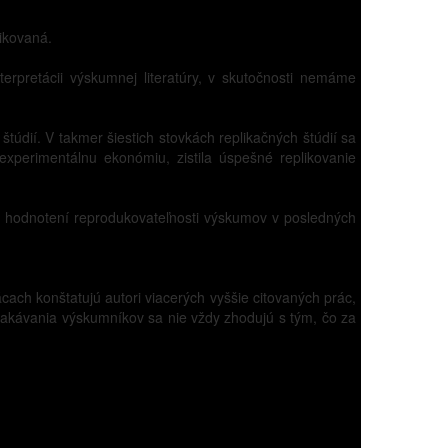
ikovaná.
terpretácii výskumnej literatúry, v skutočnosti nemáme
túdií. V takmer šiestich stovkách replikačných štúdií sa
xperimentálnu ekonómiu, zistila úspešné replikovanie
i v hodnotení reprodukovateľnosti výskumov v posledných
ácach konštatujú autori viacerých vyššie citovaných prác,
 očakávania výskumníkov sa nie vždy zhodujú s tým, čo za