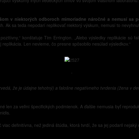
ujúci výskumy iných vedeckých tímov vo svojom vlastnom laboratóriu: 
šom v niektorých odboroch mimoriadne náročné a nemusí sa pod
ch. Ak sa teda nepodarí replikovať niektorý výskum, nemusí to nevyhnu
ozitívny,“ konštatuje Tim Errington. „Alebo výsledky replikácie sú f
aj replikácia. Len nevieme, čo presne spôsobilo nesúlad výsledkov.“
-
zvedá, že je údajne tehotný) a falošne negatívneho tvrdenia (žena v de
né len za veľmi špecifických podmienok. A ďalšie nemusia byť reprod
nidis.
viac definitívna, než jediná štúdia, ktorá tvrdí, že sa jej podaril nejaký 