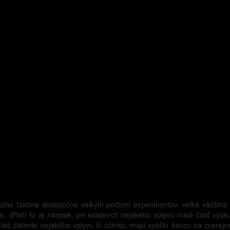
ho faktora dostatočne veľkým počtom experimentov, veľká väčšina s
e. (Platí to aj naopak, pri existencii nejakého vplyvu malá časť výs
klad zistenie nejakého vplyvu či účinku, majú vyššiu šancu na zverejn