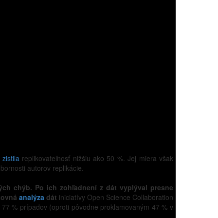
a
zistila
replikovateľnosť nižšiu ako 50 %. Jej miera však
bornosti autorov replikácie.
ckých chýb. Po ich zohľadnení z dát vyplýval presne
ätovná
analýza
dát
iniciatívy Open Science Collaboration
 až v 77 % prípadov (oproti pôvodne proklamovaným 47 % v