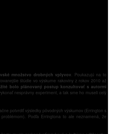
ovské množstvo drobných vplyvov
. Poukazujú na to
citovanejšie štúdie vo výskume rakoviny z rokov 2010 až
žité bolo plánovaný postup konzultovať s autormi
i vykonať nesprávny experiment, a tak sme ho museli celý
načne potvrdiť výsledky pôvodných výskumov (Errington s
ým problémom). Podľa Erringtona to ale neznamená, že