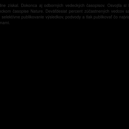
dne získal. Dokonca aj odborných vedeckých časopisov. Osvojila si 
ckom časopise Nature. Deväťdesiat percent zúčastnených vedcov sa 
e selektívne publikovanie výsledkov, podvody a tlak publikovať čo najvi
umami.