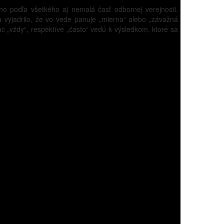
ho podľa všetkého aj nemalá časť odbornej verejnosti.
vyjadrilo, že vo vede panuje „mierna“ alebo „závažná
ac „vždy“, respektíve „často“ vedú k výsledkom, ktoré sa