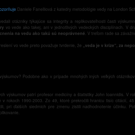
ozorňuje
Daniele Fanelliová z katedry metodológie vedy na London Scho
dali otázniky týkajúce sa integrity a replikovateľnosti časti výskumn
ry
vo vede ako takej, ani v jednotlivých vedeckých disciplínach. V dr
cnenia na vedu ako takú sú neoprávnené
. V treťom rade sa závaž
eslení vo vede preto považuje tvrdenie, že
„veda je v kríze“, za nep
h výskumov? Podobne ako v prípade mnohých iných veľkých otázniko
ch výskumov patrí profesor medicíny a štatistiky John Ioannidis. V r
v rokoch 1990-2003. Zo 49, ktoré prekročili hranicu tisíc citácií, 45
li, pri ďalších siedmich pre zmenu zistili nadhodnotenie účinku. Po
plikovanie.