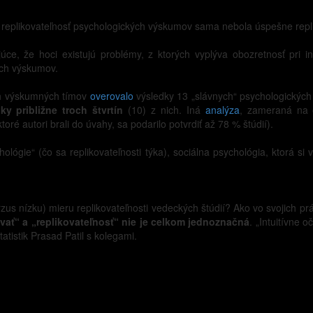
 replikovateľnosť psychologických výskumov sama nebola úspešne repl
ce, že hoci existujú problémy, z ktorých vyplýva obozretnosť pri in
ých výskumov.
ých výskumných tímov
overovalo
výsledky 13 „slávnych“ psychologických š
y približne troch štvrtín
(10) z nich. Iná
analýza
, zameraná na e
toré autori brali do úvahy, sa podarilo potvrdiť až 78 % štúdií).
lógie“ (čo sa replikovateľnosti týka), sociálna psychológia, ktorá s
rzus nízku) mieru replikovateľnosti vedeckých štúdií? Ako vo svojich pr
ovať“ a „replikovateľnosť“ nie je celkom jednoznačná
. „Intuitívne
tatistik Prasad Patil s kolegami.