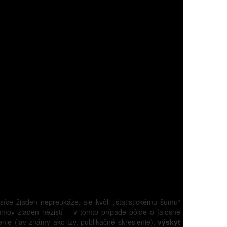
íce žiaden nepreukáže, ale kvôli „štatistickému šumu“
kumov žiaden nezistí – v tomto prípade pôjde o falošne
enie (jav známy ako tzv. publikačné skreslenie),
výskyt