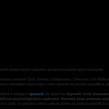
ovaných medicínskych výskumov sa čiastočne alebo úplne nepotvrdili.
riniesla iniciatíva Open Science Collaboration. Overovala 100 štúdií 
vými odvetviami psychológie a silne závisela od použitej metodiky a od
Gilbert s kolegami
upozornil
, že autori sa
dopustili troch štatisti
ovateľnosť psychologických výskumov. Rovnaký záver priniesla op
kumníci zistili, že pôvodne zistenú veľkost účinku sa podarilo potvrdiť