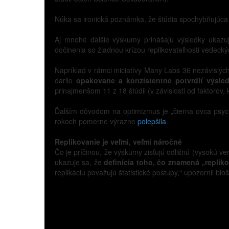
Núka sa ironická poznámka, že štúdia spochybňujúca
Aj mnohé ďalšie výskumy prinášajú výsledky ukazujú
dočinenia so žiadnou krízou replikovateľnosti vedeck
Napríklad v rámci iniciatívy Many Labs 36 nezávisl
darilo
opakovane a konzistentne potvrdiť výsledk
prinajmenšom 11 z 18 štúdii (v závislosti od faktorov, k
Ďalším dôvodom na optimizmus je „čierna ovca psycho
rokoch pomerne výrazne
polepšila
.
Replikovanie je veľmi, veľmi náročné
Čo je príčinou, že výskumy zisťujú odlišnú (vysokú ve
ukazuje sa, že
definícia toho, čo znamená „replik
replikáciu považujú štatistické postupy,“ upozornil bioš