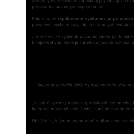
S nemalými prekážkami zápasia aj psychológovia over
porovnaní s pôvodnými experimentmi.
Pointa je, že
replikovanie výskumov je prinajmen
pôvodných výskumníkov, tak na strane tých overujúci
„Je možné, že výsledok pôvodnej štúdie bol falošne p
k nejakej chybe, takže je správna aj pôvodná štúdia, 
Názorná ilustrácia falošne pozitívneho (muž sa do
„Niektoré výsledky možno reprodukovať jednoducho, i
kategórie môžu byť veľmi časté,“ konštatuje John Ioan
Dôležité je, že jedna nepodarená replikácia nie je o nič 