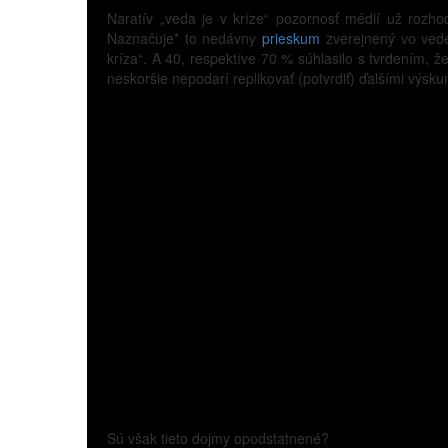
Naratív „veda je v kríze“ pozornosť médií už rozho
Naznačuje* to nedávny
prieskum
zverejnený vo vede
kríza“. A 40, respektíve 70 % súhlasilo s tvrdením, ž
neskoršie nepodarí replikovať (potvrdiť) ďalšími výsk
Sú však tieto dojmy opodstatnené?