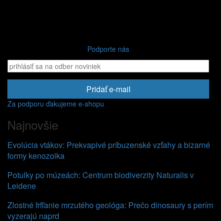
Podporte nás
Pridať e-mail
Za podporu ďakujeme e-shopu
Najnovšie
Evolúcia vtákov: Prekvapivé príbuzenské vzťahy a bizarné
formy kenozoika
Potulky po múzeách: Centrum biodiverzity Naturalis v
Leidene
Zlostné frfľanie mrzutého geológa: Prečo dinosaury s perím
vyzerajú naprd