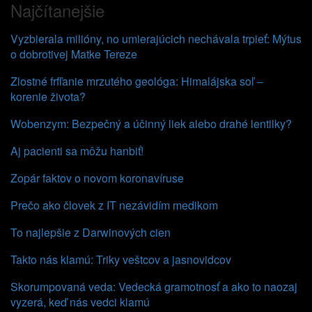
Najčítanejšie
Vyzbierala milióny, no umierajúcich nechávala trpieť: Mýtus
o dobrotivej Matke Tereze
Zlostné frfľanie mrzutého geológa: Himalájska soľ –
korenie života?
Wobenzym: Bezpečný a účinný liek alebo drahé lentilky?
Aj pacienti sa môžu hanbiť!
Zopár faktov o novom koronavíruse
Prečo ako človek z IT nezávidím medikom
To najlepšie z Darwinových cien
Takto nás klamú: Triky veštcov a jasnovidcov
Skorumpovaná veda: Vedecká gramotnosť a ako to naozaj
vyzerá, keď nás vedci klamú