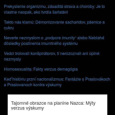
Prekyslenie organizmu, zásaditá strava a choroby: Je to
vlastne naopak, ako tvrdia šarlatáni
Takto nás klamú: Démonizovanie sacharidov, pšenice a
cukru
Neverte nezmyslom o „podpore imunity“ alebo Neblahé
dôsledky posilnenia imunitného systému
Vedci trolovali konšpirátorov, tí nerozoznali ani úplné
nezmysly
Homosexualita: Fakty verzus demagógia
Keď históriu przní nacionalizmus: Fantázie o Praslovákoch
a Praslovanoch kontra výskumy
Tajomné obrazce na planine Nazca: Mýty
verzus výskumy