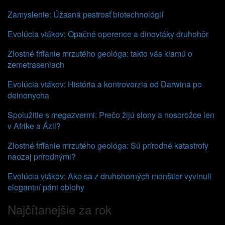
Zamyslenie: Úžasná pestrosť biotechnológií
Evolúcia vtákov: Opačné operence a dinovtáky druhohôr
Zlostné frfľanie mrzutého geológa: takto vás klamú o
zemetraseniach
Evolúcia vtákov: História a kontroverzia od Darwina po
deinonycha
Spolužitie s megazvermi: Prečo žijú slony a nosorožce len
v Afrike a Ázii?
Zlostné frfľanie mrzutého geológa: Sú prírodné katastrofy
naozaj prírodnými?
Evolúcia vtákov: Ako sa z druhohorných monštier vyvinuli
elegantní páni oblohy
Najčítanejšie za rok