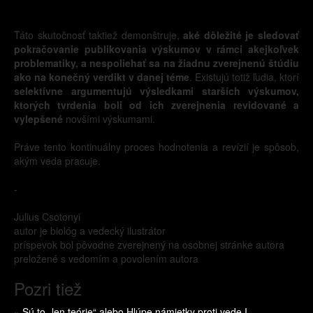
Táto skutočnosť taktiež demonštruje,
aké dôležité je sledovať
pokračovanie publikovania výskumov v rámci akejkoľvek
problematiky, a nespoliehať sa na žiadnu zverejnenú štúdiu
ako na konečný verdikt v danej téme
. Existujú totiž ľudia, ktorí
selektívne argumentujú výsledkami starších výskumov,
ktorých tvrdenia boli od ich zverejnenia revidované a
vylepšené
novšími výskumami.
Práve tento kontinuálny proces hodnotenia a revízií je spôsob,
akým veda pracuje.
-
Julius Csotonyi
autor je biológ a vedecký ilustrátor
príspevok bol pôvodne zverejnený na osobnej stránke autora
preložené s vedomím a povolením autora
Pozri tiež
»
Sú to „len teórie“ alebo Hlúpe námietky proti vede I.