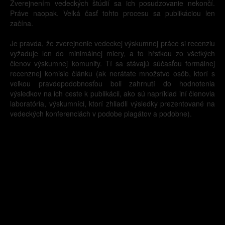
Zverejnením vedeckých štúdií sa ich posudzovanie nekončí.
Práve naopak. Veľká časť tohto procesu sa publikáciou len
začína.
Je pravda, že zverejnenie vedeckej výskumnej práce si recenziu
vyžaduje len do minimálnej miery, a to hŕstkou zo všetkých
členov výskumnej komunity. Tí sa stávajú súčasťou formálnej
recenznej komisie článku (ak nerátate množstvo osôb, ktorí s
veľkou pravdepodobnosťou boli zahrnutí do hodnotenia
výsledkov na ich ceste k publikácii, ako sú napríklad iní členovia
laboratória, výskumníci, ktorí zhliadli výsledky prezentované na
vedeckých konferenciách v podobe plagátov a podobne).