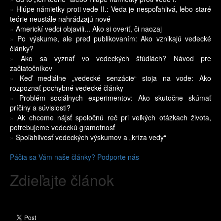
»
Hlúpe námietky proti vede II.: Veda je nespoľahlivá, lebo staré
teórie neustále nahrádzajú nové
»
Americkí vedci objavili... Ako si overiť, či naozaj
»
Po výskume, ale pred publikovaním: Ako vznikajú vedecké
články?
»
Ako sa vyznať vo vedeckých štúdiách? Návod pre
začiatočníkov
»
Keď mediálne „vedecké senzácie“ stoja na vode: Ako
rozpoznať pochybné vedecké články
»
Problém sociálnych experimentov: Ako skutočne skúmať
príčiny a súvislosti?
»
Ak chceme nájsť spoločnú reč pri veľkých otázkach života,
potrebujeme vedeckú gramotnosť
»
Spoľahlivosť vedeckých výskumov a „kríza vedy“
Páčia sa Vám naše články? Podporte nás
Zdieľajte článok