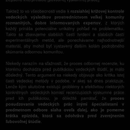
Taktiež to vo všeobecnosti vedie k
rozsiahlej krížovej kontrole
vedeckých výsledkov prostredníctvom veľkej komunity
rozmanitých, dobre informovaných expertov
, z ktorých
každý prináša potenciálne unikátny pohľad na problematiku.
Takto sa zbavujeme slabších častí tvrdení a slabších častí
experimentálnych metód, ale ponechávame najhodnotnejší
materiál, aby mohol byť vystavený ďalším kolám podrobného
skúmania odbornou komunitou.
Niekedy narazím na sťažnosti, že proces odbornej recenzie, ku
ktorému dochádza pred publikáciou vedeckých štúdií, je málo
dôsledný. Tento argument sa niekedy objavuje ako kritika istej
časti vedeckej metódy v podobe, v akej sa dnes praktizuje.
Lenže kým skutočne existujú problémy s efektivitou niektorých
konkrétnych vedeckých komisií recenzujúcich výskumné práce
pred ich publikáciou, je dôležité pamätať, že
proces
posudzovania vedeckých prác inými špecialistami v
predmetnom odbore siaha oveľa ďalej, ako je pomerne
krátka epizóda, ktorá sa odohráva pred zverejnením
ľubovoľnej štúdie
.