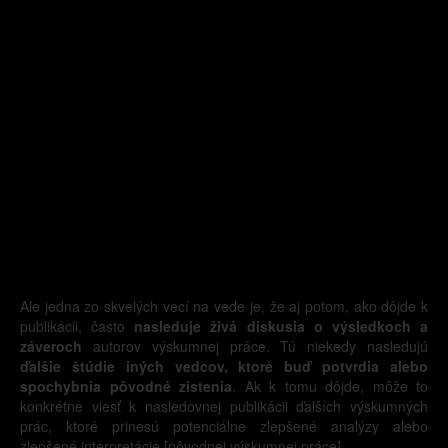
Ale jedna zo skvelých vecí na vede je, že aj potom, ako dôjde k
publikácii, často
nasleduje živá diskusia o výsledkoch a
záveroch
autorov výskumnej práce. Tú niekedy nasledujú
ďalšie štúdie iných vedcov, ktoré buď potvrdia alebo
spochybnia pôvodné zistenia
. Ak k tomu dôjde, môže to
konkrétne viesť k nasledovnej publikácii ďalších výskumných
prác, ktoré prinesú potenciálne zlepšené analýzy alebo
zlepšené interpretácie [pôvodnej výskumnej práce].