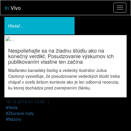
In
Vivo
Toggl
naviga
Podporte nás
O nás
Nespoliehajte sa na žiadnu štúdiu ako na
Prednášky
konečný verdikt. Posudzovanie výskumov ich
publikovaním vlastne len začína
Maďarsko-kanadský biológ a vedecký ilustrátor Julius
Csotonyi vysvetľuje, že posudzovanie vedeckých štúdií treba
chápať v oveľa širšom kontexte ako je len odborná recenzia,
ku ktorej dochádza pred zverejnením článku.
16.12.2016-01:13:00 |
#
Veda
#
Zbúrané mýty
#
Názory