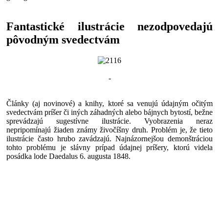
Fantastické ilustrácie nezodpovedajú
pôvodným svedectvám
-
Články (aj novinové) a knihy, ktoré sa venujú údajným očitým
svedectvám príšer či iných záhadných alebo bájnych bytostí, bežne
sprevádzajú sugestívne ilustrácie. Vyobrazenia neraz
nepripomínajú žiaden známy živočíšny druh. Problém je, že tieto
ilustrácie často hrubo zavádzajú. Najnázornejšou demonštráciou
tohto problému je slávny prípad údajnej príšery, ktorú videla
posádka lode Daedalus 6. augusta 1848.