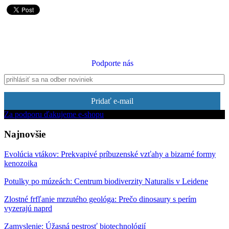
Podporte nás
Pridať e-mail
Za podporu ďakujeme e-shopu
Najnovšie
Evolúcia vtákov: Prekvapivé príbuzenské vzťahy a bizarné formy
kenozoika
Potulky po múzeách: Centrum biodiverzity Naturalis v Leidene
Zlostné frfľanie mrzutého geológa: Prečo dinosaury s perím
vyzerajú naprd
Zamyslenie: Úžasná pestrosť biotechnológií