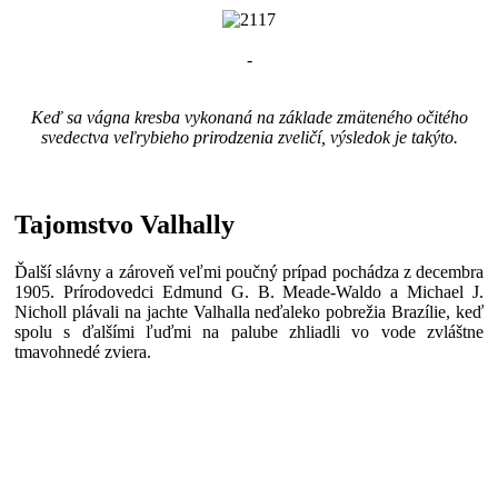
-
Keď sa vágna kresba vykonaná na základe zmäteného očitého
svedectva veľrybieho prirodzenia zveličí, výsledok je takýto.
Tajomstvo Valhally
Ďalší slávny a zároveň veľmi poučný prípad pochádza z decembra
1905. Prírodovedci Edmund G. B. Meade-Waldo a Michael J.
Nicholl plávali na jachte Valhalla neďaleko pobrežia Brazílie, keď
spolu s ďalšími ľuďmi na palube zhliadli vo vode zvláštne
tmavohnedé zviera.