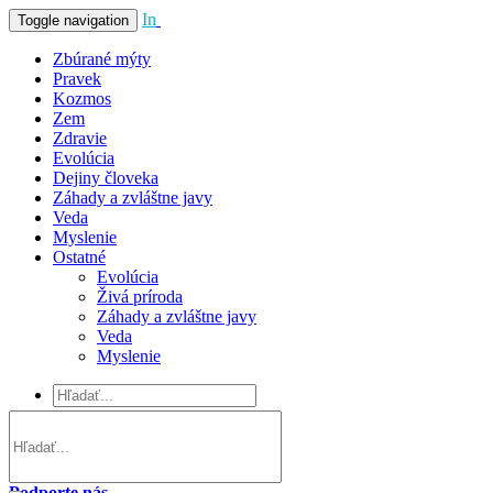
In
Vivo
Toggle navigation
Zbúrané mýty
Pravek
Kozmos
Zem
Zdravie
Evolúcia
Dejiny človeka
Záhady a zvláštne javy
Veda
Myslenie
Ostatné
Evolúcia
Živá príroda
Záhady a zvláštne javy
Veda
Myslenie
Podporte nás