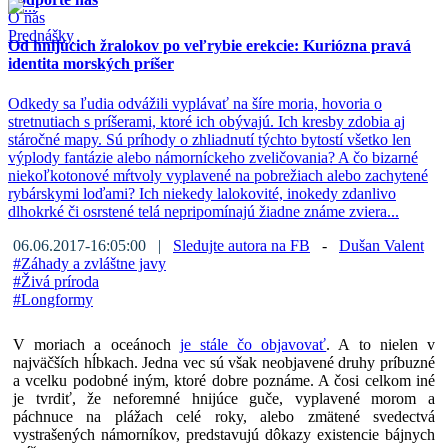
O nás
Prednášky
Od hnijúcich žralokov po veľrybie erekcie: Kuriózna pravá
identita morských príšer
Odkedy sa ľudia odvážili vyplávať na šíre moria, hovoria o
stretnutiach s príšerami, ktoré ich obývajú. Ich kresby zdobia aj
stáročné mapy. Sú príhody o zhliadnutí týchto bytostí všetko len
výplody fantázie alebo námorníckeho zveličovania? A čo bizarné
niekoľkotonové mŕtvoly vyplavené na pobrežiach alebo zachytené
rybárskymi loďami? Ich niekedy lalokovité, inokedy zdanlivo
dlhokrké či osrstené telá nepripomínajú žiadne známe zviera...
06.06.2017-16:05:00 |
Sledujte autora na FB
-
Dušan Valent
#
Záhady a zvláštne javy
#
Živá príroda
#
Longformy
V moriach a oceánoch
je stále čo objavovať
. A to nielen v
najväčších hĺbkach. Jedna vec sú však neobjavené druhy príbuzné
a vcelku podobné iným, ktoré dobre poznáme. A čosi celkom iné
je tvrdiť, že neforemné hnijúce guče, vyplavené morom a
páchnuce na plážach celé roky, alebo zmätené svedectvá
vystrašených námorníkov, predstavujú dôkazy existencie bájnych