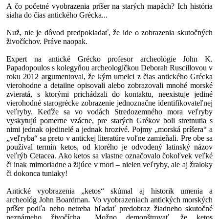
A čo početné vyobrazenia príšer na starých mapách? Ich história
siaha do čias antického Grécka...
Nuž, nie je dôvod predpokladať, že ide o zobrazenia skutočných
živočíchov. Práve naopak.
Expert na antické Grécko profesor archeológie John K.
Papadopoulos s kolegyňou archeologičkou Deborah Ruscillovou v
roku 2012 argumentoval, že kým umelci z čias antického Grécka
vierohodne a detailne opisovali alebo zobrazovali mnohé morské
zvieratá, s ktorými prichádzali do kontaktu, neexistuje jediné
vierohodné starogrécke zobrazenie jednoznačne identifikovateľnej
veľryby. Keďže sa vo vodách Stredozemného mora veľryby
vyskytujú pomerne vzácne, pre starých Grékov boli stretnutia s
nimi jednak ojedinelé a jednak hrozivé. Pojmy „morská príšera“ a
„veľryba“ sa preto v antickej literatúre voľne zamieňali. Pre obe sa
používal termín ketos, od ktorého je odvodený latinský názov
veľrýb Cetacea. Ako ketos sa vlastne označovalo čokoľvek veľké
či inak mimoriadne a žijúce v mori – nielen veľryby, ale aj žraloky
či dokonca tuniaky!
Antické vyobrazenia „ketos“ skúmal aj historik umenia a
archeológ John Boardman. Vo vyobrazeniach antických morských
príšer podľa neho netreba hľadať predobraz žiadneho skutočné
neznámeho živočícha. „Možno demonštrovať, že ketos