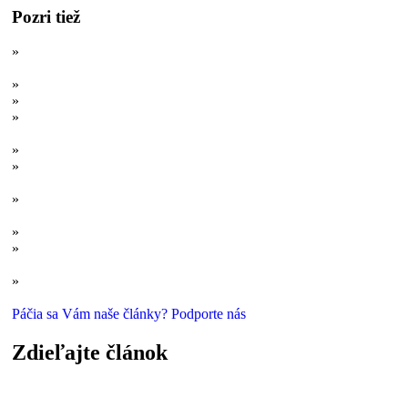
Pozri tiež
»
Kvílenie ľadovcov, ľadový prst smrti či „rev príšery“ bloop:
Záhady a kuriozity sveta ľadu
»
Zrod bigfoota: Ako médiá pomohli vytvoriť príšeru
»
Bondo: Záhadný obrovský ľudoop Konga, ktorý naozaj existuje
»
Obývali Zem obri? Alebo: Keď chýbajú dôkazy, pomocnú ruku
podá Fotoshop
»
Poznali sme ich z mŕtvol a kostí: Tajomní obri oceánov
»
Prečo vidíme duchov? Ľudská myseľ, paranormálne javy a
kritické myslenie
»
Záhada bermudského trojuholníka: 10 zásadných faktov, na
ktoré sa zabúda
»
Evolúcia duchov: Ako sa počas histórie menili zjavenia
»
Demaskovaný yeti: Zistili sme pravú identitu legendárneho
snežného muža
»
Vládcovia druhohorných morí: Addendum
Páčia sa Vám naše články? Podporte nás
Zdieľajte článok