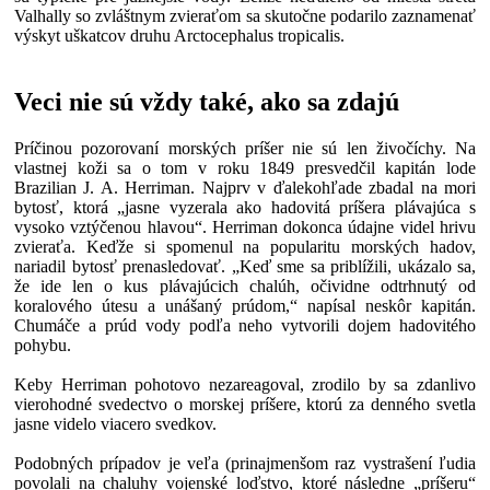
Valhally so zvláštnym zvieraťom sa skutočne podarilo zaznamenať
výskyt uškatcov druhu Arctocephalus tropicalis.
Veci nie sú vždy také, ako sa zdajú
Príčinou pozorovaní morských príšer nie sú len živočíchy. Na
vlastnej koži sa o tom v roku 1849 presvedčil kapitán lode
Brazilian J. A. Herriman. Najprv v ďalekohľade zbadal na mori
bytosť, ktorá „jasne vyzerala ako hadovitá príšera plávajúca s
vysoko vztýčenou hlavou“. Herriman dokonca údajne videl hrivu
zvieraťa. Keďže si spomenul na popularitu morských hadov,
nariadil bytosť prenasledovať. „Keď sme sa priblížili, ukázalo sa,
že ide len o kus plávajúcich chalúh, očividne odtrhnutý od
koralového útesu a unášaný prúdom,“ napísal neskôr kapitán.
Chumáče a prúd vody podľa neho vytvorili dojem hadovitého
pohybu.
Keby Herriman pohotovo nezareagoval, zrodilo by sa zdanlivo
vierohodné svedectvo o morskej príšere, ktorú za denného svetla
jasne videlo viacero svedkov.
Podobných prípadov je veľa (prinajmenšom raz vystrašení ľudia
povolali na chaluhy vojenské loďstvo, ktoré následne „príšeru“