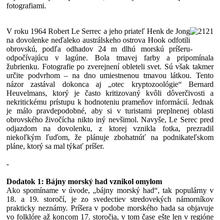
fotografiami.
V roku 1964 Robert Le Serrec a jeho priateľ Henk de Jong
na dovolenke neďaleko austrálskeho ostrova Hook odfotili
obrovskú, podľa odhadov 24 m dlhú morskú príšeru
-
odpočívajúcu v lagúne. Bola tmavej farby a pripomínala
žubrienku. Fotografie po zverejnení obleteli svet. Sú však takmer
určite podvrhom – na dno umiestnenou tmavou látkou. Tento
názor zastával dokonca aj „otec kryptozoológie“ Bernard
Heuvelmans, ktorý je často kritizovaný kvôli dôverčivosti a
nekritickému prístupu k hodnoteniu prameňov informácií. Jednak
je málo pravdepodobné, aby si v turistami preplnenej oblasti
obrovského živočícha nikto iný nevšimol. Navyše, Le Serec pred
odjazdom na dovolenku, z ktorej vznikla fotka, prezradil
niekoľkým ľuďom, že plánuje zbohatnúť na podnikateľskom
pláne, ktorý sa mal týkať príšer.
-
Dodatok 1: Bájny morský had vznikol omylom
Ako spomíname v úvode, „bájny morský had“, tak populárny v
18. a 19. storočí, je zo svedectiev stredovekých námorníkov
prakticky neznámy. Príšera v podobe morského hada sa objavuje
vo folklóre až koncom 17. storočia, v tom čase ešte len v regióne