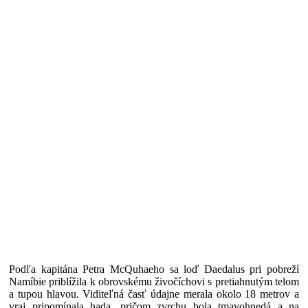
Podľa kapitána Petra McQuhaeho sa loď Daedalus pri pobreží
Namíbie priblížila k obrovskému živočíchovi s pretiahnutým telom
a tupou hlavou. Viditeľná časť údajne merala okolo 18 metrov a
vraj pripomínala hada, pričom zvrchu bola tmavohnedá a na