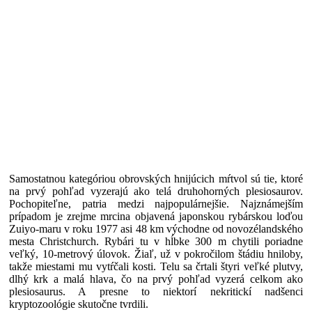
Samostatnou kategóriou obrovských hnijúcich mŕtvol sú tie, ktoré
na prvý pohľad vyzerajú ako telá druhohorných plesiosaurov.
Pochopiteľne, patria medzi najpopulárnejšie. Najznámejším
prípadom je zrejme mrcina objavená japonskou rybárskou loďou
Zuiyo-maru v roku 1977 asi 48 km východne od novozélandského
mesta Christchurch. Rybári tu v hĺbke 300 m chytili poriadne
veľký, 10-metrový úlovok. Žiaľ, už v pokročilom štádiu hniloby,
takže miestami mu vytŕčali kosti. Telu sa črtali štyri veľké plutvy,
dlhý krk a malá hlava, čo na prvý pohľad vyzerá celkom ako
plesiosaurus. A presne to niektorí nekritickí nadšenci
kryptozoológie skutočne tvrdili.