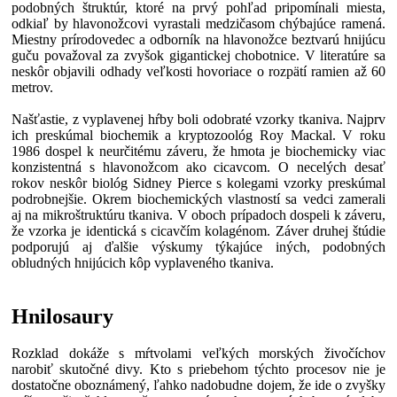
podobných štruktúr, ktoré na prvý pohľad pripomínali miesta,
odkiaľ by hlavonožcovi vyrastali medzičasom chýbajúce ramená.
Miestny prírodovedec a odborník na hlavonožce beztvarú hnijúcu
guču považoval za zvyšok gigantickej chobotnice. V literatúre sa
neskôr objavili odhady veľkosti hovoriace o rozpätí ramien až 60
metrov.
Našťastie, z vyplavenej hŕby boli odobraté vzorky tkaniva. Najprv
ich preskúmal biochemik a kryptozoológ Roy Mackal. V roku
1986 dospel k neurčitému záveru, že hmota je biochemicky viac
konzistentná s hlavonožcom ako cicavcom. O necelých desať
rokov neskôr biológ Sidney Pierce s kolegami vzorky preskúmal
podrobnejšie. Okrem biochemických vlastností sa vedci zamerali
aj na mikroštruktúru tkaniva. V oboch prípadoch dospeli k záveru,
že vzorka je identická s cicavčím kolagénom. Záver druhej štúdie
podporujú aj ďalšie výskumy týkajúce iných, podobných
obludných hnijúcich kôp vyplaveného tkaniva.
Hnilosaury
Rozklad dokáže s mŕtvolami veľkých morských živočíchov
narobiť skutočné divy. Kto s priebehom týchto procesov nie je
dostatočne oboznámený, ľahko nadobudne dojem, že ide o zvyšky