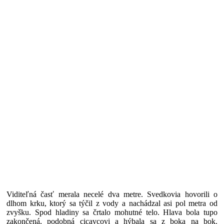
Viditeľná časť merala necelé dva metre. Svedkovia hovorili o
dlhom krku, ktorý sa týčil z vody a nachádzal asi pol metra od
zvyšku. Spod hladiny sa črtalo mohutné telo. Hlava bola tupo
zakončená, podobná cicavcovi a hýbala sa z boka na bok.