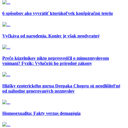
6 spôsobov ako vyvrátiť ktorúkoľvek konšpiračnú teóriu
Vyčkáva od narodenia. Koniec je však neodvratný
Prečo kúzelníkov nikto nepresvedčil o mimozmyslovom
vnímaní? Fyzik: Vylučujú ho prírodné zákony
Hlášky ezoterického gurua Deepaka Chopru sú neodlíšiteľné
od náhodne generovaných nezmyslov
Homosexualita: Fakty verzus demagógia