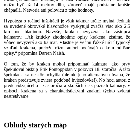
môžu byť až 14 metrov dlhí, zároveň majú podstatne kratšie
chápadlá. Netvoria ani polovicu z tejto hodnoty.
Hypotéza o reálnej inšpirácii je však takmer určite mylná. Jednak
sa uvedené obrovské hlavonožce vyskytujú zväčša viac ako 2,5
km pod hladinou. Navyše, kraken nevyzeral ako zástupca
kalmarov. „Ak kriticky zhodnotíme opisy krakena, zistíme, že
vôbec nevyzerá ako kalmar. Vlastne je veľmi ťažké určiť typický
vzhľad krakena, pretože rôzni autori podávajú celkom odlišné
opisy,“ pripomína Darren Naish.
O tom, že by kraken mohol pripomínať kalmara, ako prvý
špekuloval biskup Erik Pontoppidan v polovici 18. storočia. A táto
špekulácia sa neskôr uchytila (ale nie jeho alternatívna úvaha, že
kraken predstavuje zviera podobné hviezdovke!). No hoci autori z
predchádzajúceho 17. storočia a skorších čias poznali kalmary, v
opisoch krakena sa s charakteristickými znakmi týchto zvierat
nestretávame.
Obludy starých máp