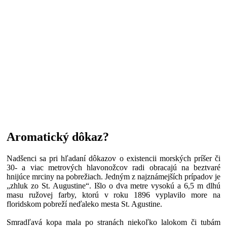
Aromatický dôkaz?
Nadšenci sa pri hľadaní dôkazov o existencii morských príšer či
30- a viac metrových hlavonožcov radi obracajú na beztvaré
hnijúce mrciny na pobrežiach. Jedným z najznámejších prípadov je
„zhluk zo St. Augustine“. Išlo o dva metre vysokú a 6,5 m dlhú
masu ružovej farby, ktorú v roku 1896 vyplavilo more na
floridskom pobreží neďaleko mesta St. Agustine.
Smradľavá kopa mala po stranách niekoľko lalokom či tubám