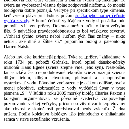
zviera na vyobrazení vlastne úplne zodpovedá niečomu, čo morskí
biológovia dobre poznajú. Veľrybe pri špecifickom type kŕmenia,
keď zviera pláva pri hladine, pričom
špička jeho hornej čeľuste
vytŕča z vody
. A hornú čeľusť vytŕčajúcu z vody si posádka lode
pomýlila s hlavou príšery. Dokonca možno určiť, o ktorú veľrybu
išlo. S najväčšou pravdepodobnosťou to bol vráskavec severný.
„Vzhľad týchto zvierat nebol ľuďom tých čias známy – nikto
netušil, aké dlhé a štíhle sú,“ pripomína biológ a paleontológ
Darren Naish.
Alebo iný, ešte kurióznejší prípad. Týka sa „príšery“ zhliadnutej v
roku 1734 pri pobreží Grónska, ktorú opísal dánsko-nórsky
misionár Hans Egede (zviera zrejme videl jeho syn). Neskoršie,
fantastické a často reprodukované rekonštrukcie zobrazujú zviera s
dlhým telom, dlhým chvostom, plutvami a schopnosťou
vystrekovať vodu. Pôvodné vyobrazenie je celkom odlišné, oveľa
menej pôsobivé, zobrazujúce z vody vytŕčajúci útvar v tvare
písmena „S“. V štúdii z roku 2005 morský biológ Charles Paxton s
kolegami argumentoval, že pôvodné svedectvá zodpovedajú
pozorovaniu veľkej veľryby, pričom esovitý útvar interpretovaný
ako chvost v skutočnosti predstavoval penis zvieraťa. Žiadna
príšera. Podľa kolektívu biológov išlo jednoducho o zhliadnutia
samca v stave sexuálneho vzrušenia.