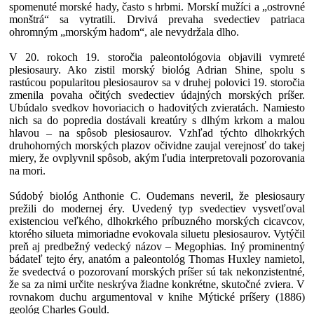
spomenuté morské hady, často s hrbmi. Morskí mužíci a „ostrovné
monštrá“ sa vytratili. Drvivá prevaha svedectiev patriaca
ohromným „morským hadom“, ale nevydržala dlho.
V 20. rokoch 19. storočia paleontológovia objavili vymreté
plesiosaury. Ako zistil morský biológ Adrian Shine, spolu s
rastúcou popularitou plesiosaurov sa v druhej polovici 19. storočia
zmenila povaha očitých svedectiev údajných morských príšer.
Ubúdalo svedkov hovoriacich o hadovitých zvieratách. Namiesto
nich sa do popredia dostávali kreatúry s dlhým krkom a malou
hlavou – na spôsob plesiosaurov. Vzhľad týchto dlhokrkých
druhohorných morských plazov očividne zaujal verejnosť do takej
miery, že ovplyvnil spôsob, akým ľudia interpretovali pozorovania
na mori.
Súdobý biológ Anthonie C. Oudemans neveril, že plesiosaury
prežili do modernej éry. Uvedený typ svedectiev vysvetľoval
existenciou veľkého, dlhokrkého príbuzného morských cicavcov,
ktorého silueta mimoriadne evokovala siluetu plesiosaurov. Vytýčil
preň aj predbežný vedecký názov – Megophias. Iný prominentný
bádateľ tejto éry, anatóm a paleontológ Thomas Huxley namietol,
že svedectvá o pozorovaní morských príšer sú tak nekonzistentné,
že sa za nimi určite neskrýva žiadne konkrétne, skutočné zviera. V
rovnakom duchu argumentoval v knihe Mýtické príšery (1886)
geológ Charles Gould.