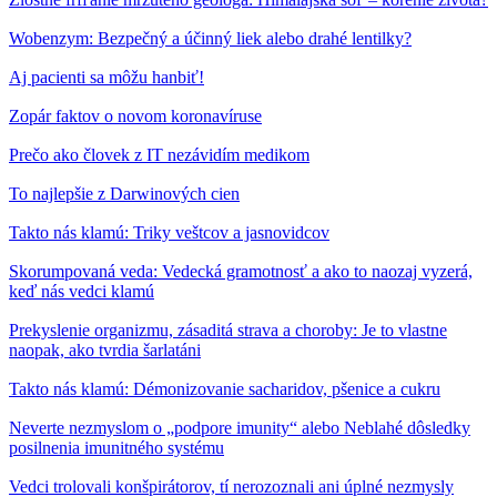
Wobenzym: Bezpečný a účinný liek alebo drahé lentilky?
Aj pacienti sa môžu hanbiť!
Zopár faktov o novom koronavíruse
Prečo ako človek z IT nezávidím medikom
To najlepšie z Darwinových cien
Takto nás klamú: Triky veštcov a jasnovidcov
Skorumpovaná veda: Vedecká gramotnosť a ako to naozaj vyzerá,
keď nás vedci klamú
Prekyslenie organizmu, zásaditá strava a choroby: Je to vlastne
naopak, ako tvrdia šarlatáni
Takto nás klamú: Démonizovanie sacharidov, pšenice a cukru
Neverte nezmyslom o „podpore imunity“ alebo Neblahé dôsledky
posilnenia imunitného systému
Vedci trolovali konšpirátorov, tí nerozoznali ani úplné nezmysly