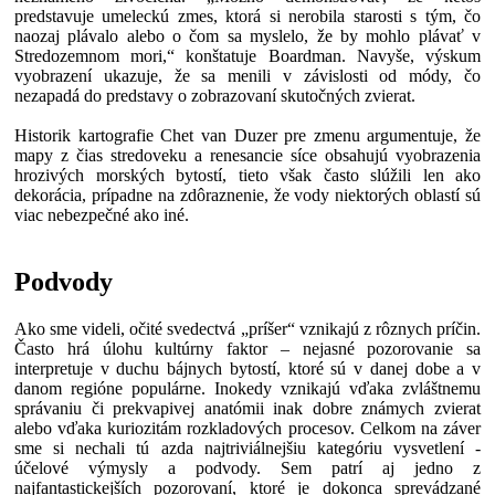
predstavuje umeleckú zmes, ktorá si nerobila starosti s tým, čo
naozaj plávalo alebo o čom sa myslelo, že by mohlo plávať v
Stredozemnom mori,“ konštatuje Boardman. Navyše, výskum
vyobrazení ukazuje, že sa menili v závislosti od módy, čo
nezapadá do predstavy o zobrazovaní skutočných zvierat.
Historik kartografie Chet van Duzer pre zmenu argumentuje, že
mapy z čias stredoveku a renesancie síce obsahujú vyobrazenia
hrozivých morských bytostí, tieto však často slúžili len ako
dekorácia, prípadne na zdôraznenie, že vody niektorých oblastí sú
viac nebezpečné ako iné.
Podvody
Ako sme videli, očité svedectvá „príšer“ vznikajú z rôznych príčin.
Často hrá úlohu kultúrny faktor – nejasné pozorovanie sa
interpretuje v duchu bájnych bytostí, ktoré sú v danej dobe a v
danom regióne populárne. Inokedy vznikajú vďaka zvláštnemu
správaniu či prekvapivej anatómii inak dobre známych zvierat
alebo vďaka kuriozitám rozkladových procesov. Celkom na záver
sme si nechali tú azda najtriviálnejšiu kategóriu vysvetlení -
účelové výmysly a podvody. Sem patrí aj jedno z
najfantastickejších pozorovaní, ktoré je dokonca sprevádzané