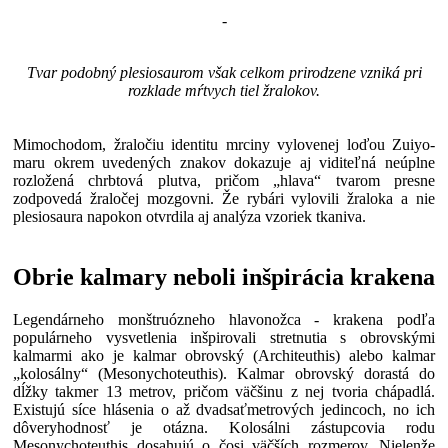
-
Tvar podobný plesiosaurom však celkom prirodzene vzniká pri
rozklade mŕtvych tiel žralokov.
Mimochodom, žraločiu identitu mrciny vylovenej loďou Zuiyo-
maru okrem uvedených znakov dokazuje aj viditeľná neúplne
rozložená chrbtová plutva, pričom „hlava“ tvarom presne
zodpovedá žraločej mozgovni. Že rybári vylovili žraloka a nie
plesiosaura napokon otvrdila aj analýza vzoriek tkaniva.
Obrie kalmary neboli inšpirácia krakena
Legendárneho monštruózneho hlavonožca - krakena podľa
populárneho vysvetlenia inšpirovali stretnutia s obrovskými
kalmarmi ako je kalmar obrovský (Architeuthis) alebo kalmar
„kolosálny“ (Mesonychoteuthis). Kalmar obrovský dorastá do
dĺžky takmer 13 metrov, pričom väčšinu z nej tvoria chápadlá.
Existujú síce hlásenia o až dvadsaťmetrových jedincoch, no ich
dôveryhodnosť je otázna. Kolosálni zástupcovia rodu
Mesonychoteuthis dosahujú o čosi väčších rozmerov. Nielenže