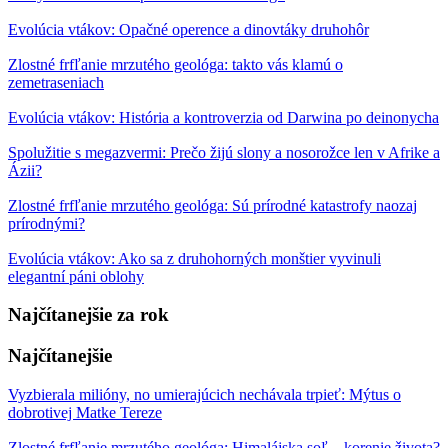
Evolúcia vtákov: Opačné operence a dinovtáky druhohôr
Zlostné frfľanie mrzutého geológa: takto vás klamú o
zemetraseniach
Evolúcia vtákov: História a kontroverzia od Darwina po deinonycha
Spolužitie s megazvermi: Prečo žijú slony a nosorožce len v Afrike a
Ázii?
Zlostné frfľanie mrzutého geológa: Sú prírodné katastrofy naozaj
prírodnými?
Evolúcia vtákov: Ako sa z druhohorných monštier vyvinuli
elegantní páni oblohy
Najčítanejšie za rok
Najčítanejšie
Vyzbierala milióny, no umierajúcich nechávala trpieť: Mýtus o
dobrotivej Matke Tereze
Zlostné frfľanie mrzutého geológa: Himalájska soľ – korenie života?