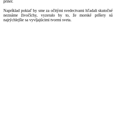
príšer.
Napríklad pokiaľ by sme za očitými svedectvami hľadali skutočné
neznáme živočíchy, vyzeralo by to, že morské príšery sú
najrýchlejšie sa vyvíjajúcimi tvormi sveta.