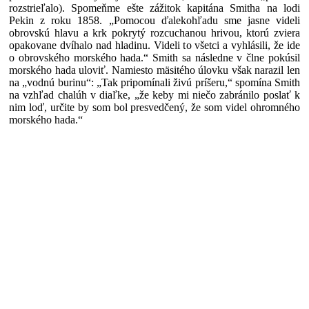
rozstrieľalo). Spomeňme ešte zážitok kapitána Smitha na lodi
Pekin z roku 1858. „Pomocou ďalekohľadu sme jasne videli
obrovskú hlavu a krk pokrytý rozcuchanou hrivou, ktorú zviera
opakovane dvíhalo nad hladinu. Videli to všetci a vyhlásili, že ide
o obrovského morského hada.“ Smith sa následne v člne pokúsil
morského hada uloviť. Namiesto mäsitého úlovku však narazil len
na „vodnú burinu“: „Tak pripomínali živú príšeru,“ spomína Smith
na vzhľad chalúh v diaľke, „že keby mi niečo zabránilo poslať k
nim loď, určite by som bol presvedčený, že som videl ohromného
morského hada.“