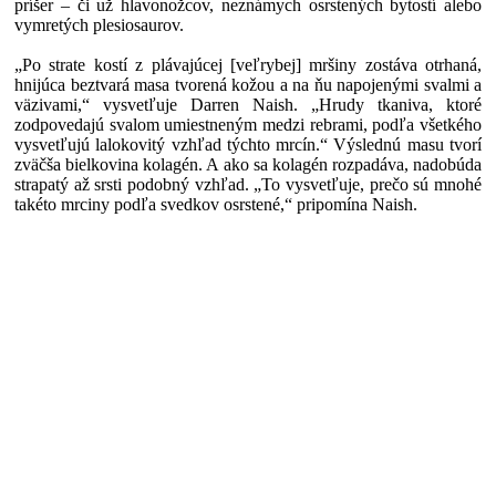
príšer – či už hlavonožcov, neznámych osrstených bytostí alebo
vymretých plesiosaurov.
„Po strate kostí z plávajúcej [veľrybej] mršiny zostáva otrhaná,
hnijúca beztvará masa tvorená kožou a na ňu napojenými svalmi a
väzivami,“ vysvetľuje Darren Naish. „Hrudy tkaniva, ktoré
zodpovedajú svalom umiestneným medzi rebrami, podľa všetkého
vysvetľujú lalokovitý vzhľad týchto mrcín.“ Výslednú masu tvorí
zväčša bielkovina kolagén. A ako sa kolagén rozpadáva, nadobúda
strapatý až srsti podobný vzhľad. „To vysvetľuje, prečo sú mnohé
takéto mrciny podľa svedkov osrstené,“ pripomína Naish.