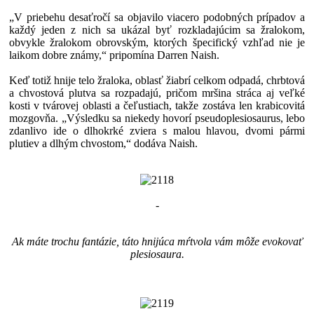
„V priebehu desaťročí sa objavilo viacero podobných prípadov a
každý jeden z nich sa ukázal byť rozkladajúcim sa žralokom,
obvykle žralokom obrovským, ktorých špecifický vzhľad nie je
laikom dobre známy,“ pripomína Darren Naish.
Keď totiž hnije telo žraloka, oblasť žiabrí celkom odpadá, chrbtová
a chvostová plutva sa rozpadajú, pričom mršina stráca aj veľké
kosti v tvárovej oblasti a čeľustiach, takže zostáva len krabicovitá
mozgovňa. „Výsledku sa niekedy hovorí pseudoplesiosaurus, lebo
zdanlivo ide o dlhokrké zviera s malou hlavou, dvomi pármi
plutiev a dlhým chvostom,“ dodáva Naish.
-
Ak máte trochu fantázie, táto hnijúca mŕtvola vám môže evokovať
plesiosaura.