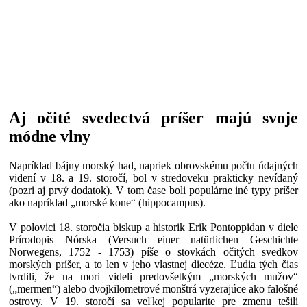
Aj očité svedectvá príšer majú svoje
módne vlny
Napríklad bájny morský had, napriek obrovskému počtu údajných
videní v 18. a 19. storočí, bol v stredoveku prakticky nevídaný
(pozri aj prvý dodatok). V tom čase boli populárne iné typy príšer
ako napríklad „morské kone“ (hippocampus).
V polovici 18. storočia biskup a historik Erik Pontoppidan v diele
Prírodopis Nórska (Versuch einer natürlichen Geschichte
Norwegens, 1752 - 1753) píše o stovkách očitých svedkov
morských príšer, a to len v jeho vlastnej diecéze. Ľudia tých čias
tvrdili, že na mori videli predovšetkým „morských mužov“
(„mermen“) alebo dvojkilometrové monštrá vyzerajúce ako falošné
ostrovy. V 19. storočí sa veľkej popularite pre zmenu tešili