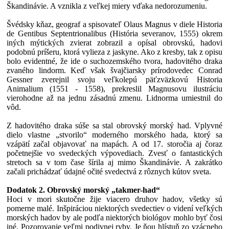
Škandinávie. A vznikla z veľkej miery vďaka nedorozumeniu.
Švédsky kňaz, geograf a spisovateľ Olaus Magnus v diele Historia
de Gentibus Septentrionalibus (História severanov, 1555) okrem
iných mýtických zvierat zobrazil a opísal obrovskú, hadovi
podobnú príšeru, ktorá vylieza z jaskyne. Ako z kresby, tak z opisu
bolo evidentné, že ide o suchozemského tvora, hadovitého draka
zvaného lindorm. Keď však švajčiarsky prírodovedec Conrad
Gessner zverejnil svoju veľkolepú päťzväzkovú Historia
Animalium (1551 - 1558), prekreslil Magnusovu ilustráciu
vierohodne až na jednu zásadnú zmenu. Lidnorma umiestnil do
vôd.
Z hadovitého draka súše sa stal obrovský morský had. Vplyvné
dielo vlastne „stvorilo“ moderného morského hada, ktorý sa
vzápätí začal objavovať na mapách. A od 17. storočia aj čoraz
početnejšie vo svedeckých výpovediach. Zvesť o fantastických
stretoch sa v tom čase šírila aj mimo Škandinávie. A zakrátko
začali prichádzať údajné očité svedectvá z rôznych kútov sveta.
Dodatok 2. Obrovský morský „takmer-had“
Hoci v mori skutočne žije viacero druhov hadov, všetky sú
pomerne malé. Inšpiráciou niektorých svedectiev o videní veľkých
morských hadov by ale podľa niektorých biológov mohlo byť čosi
iné. Pozorovanie veľmi podivnej ryby. Je ňou hlístuň zo vzácneho