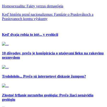
Homosexualita: Fakty verzus demagógia
Keď históriu przní nacionalizmus: Fantázie o Praslovákoch a
Praslovanoch kontra výskumy
Keď dvaja robia to isté... v evolúcii
10 dôvodov, prečo je konšpirácia o utajovaní lieku na rakovinu
nezmyslom
Trololololo... Prečo sú internetové diskusie žumpou?
Zlostné frflanie mrzutého geológia: Prečo žiaci nenávidia
geológiu