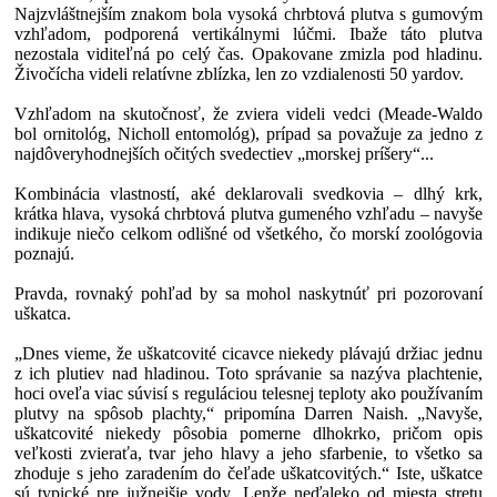
Najzvláštnejším znakom bola vysoká chrbtová plutva s gumovým
vzhľadom, podporená vertikálnymi lúčmi. Ibaže táto plutva
nezostala viditeľná po celý čas. Opakovane zmizla pod hladinu.
Živočícha videli relatívne zblízka, len zo vzdialenosti 50 yardov.
Vzhľadom na skutočnosť, že zviera videli vedci (Meade-Waldo
bol ornitológ, Nicholl entomológ), prípad sa považuje za jedno z
najdôveryhodnejších očitých svedectiev „morskej príšery“...
Kombinácia vlastností, aké deklarovali svedkovia – dlhý krk,
krátka hlava, vysoká chrbtová plutva gumeného vzhľadu – navyše
indikuje niečo celkom odlišné od všetkého, čo morskí zoológovia
poznajú.
Pravda, rovnaký pohľad by sa mohol naskytnúť pri pozorovaní
uškatca.
„Dnes vieme, že uškatcovité cicavce niekedy plávajú držiac jednu
z ich plutiev nad hladinou. Toto správanie sa nazýva plachtenie,
hoci oveľa viac súvisí s reguláciou telesnej teploty ako používaním
plutvy na spôsob plachty,“ pripomína Darren Naish. „Navyše,
uškatcovité niekedy pôsobia pomerne dlhokrko, pričom opis
veľkosti zvieraťa, tvar jeho hlavy a jeho sfarbenie, to všetko sa
zhoduje s jeho zaradením do čeľade uškatcovitých.“ Iste, uškatce
sú typické pre južnejšie vody. Lenže neďaleko od miesta stretu