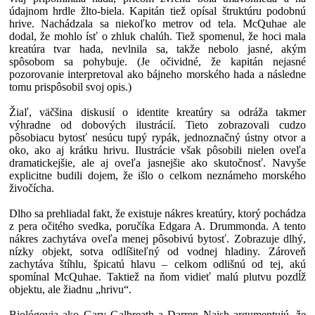
údajnom hrdle žlto-biela. Kapitán tiež opísal štruktúru podobnú
hrive. Nachádzala sa niekoľko metrov od tela. McQuhae ale
dodal, že mohlo ísť o zhluk chalúh. Tiež spomenul, že hoci mala
kreatúra tvar hada, nevlnila sa, takže nebolo jasné, akým
spôsobom sa pohybuje. (Je očividné, že kapitán nejasné
pozorovanie interpretoval ako bájneho morského hada a následne
tomu prispôsobil svoj opis.)
Žiaľ, väčšina diskusií o identite kreatúry sa odráža takmer
výhradne od dobových ilustrácií. Tieto zobrazovali cudzo
pôsobiacu bytosť nesúcu tupý rypák, jednoznačný ústny otvor a
oko, ako aj krátku hrivu. Ilustrácie však pôsobili nielen oveľa
dramatickejšie, ale aj oveľa jasnejšie ako skutočnosť. Navyše
explicitne budili dojem, že išlo o celkom neznámeho morského
živočícha.
Dlho sa prehliadal fakt, že existuje nákres kreatúry, ktorý pochádza
z pera očitého svedka, poručíka Edgara A. Drummonda. A tento
nákres zachytáva oveľa menej pôsobivú bytosť. Zobrazuje dlhý,
nízky objekt, sotva odlíšiteľný od vodnej hladiny. Zároveň
zachytáva štíhlu, špicatú hlavu – celkom odlišnú od tej, akú
spomínal McQuhae. Taktiež na ňom vidieť malú plutvu pozdĺž
objektu, ale žiadnu „hrivu“.
Biológovia ako Gary Galbreath a Darren Naish argumentujú, že