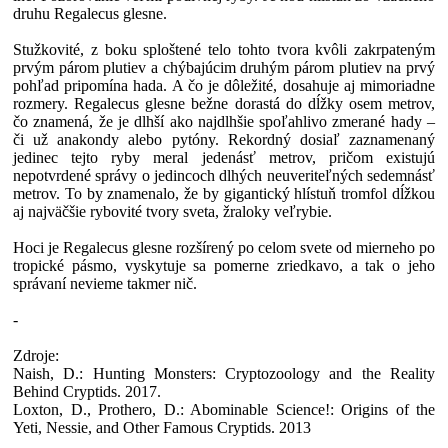
druhu Regalecus glesne.
Stužkovité, z boku sploštené telo tohto tvora kvôli zakrpateným
prvým párom plutiev a chýbajúcim druhým párom plutiev na prvý
pohľad pripomína hada. A čo je dôležité, dosahuje aj mimoriadne
rozmery. Regalecus glesne bežne dorastá do dĺžky osem metrov,
čo znamená, že je dlhší ako najdlhšie spoľahlivo zmerané hady –
či už anakondy alebo pytóny. Rekordný dosiaľ zaznamenaný
jedinec tejto ryby meral jedenásť metrov, pričom existujú
nepotvrdené správy o jedincoch dlhých neuveriteľných sedemnásť
metrov. To by znamenalo, že by gigantický hlístuň tromfol dĺžkou
aj najväčšie rybovité tvory sveta, žraloky veľrybie.
Hoci je Regalecus glesne rozšírený po celom svete od mierneho po
tropické pásmo, vyskytuje sa pomerne zriedkavo, a tak o jeho
správaní nevieme takmer nič.
-
Zdroje:
Naish, D.: Hunting Monsters: Cryptozoology and the Reality
Behind Cryptids. 2017.
Loxton, D., Prothero, D.: Abominable Science!: Origins of the
Yeti, Nessie, and Other Famous Cryptids. 2013