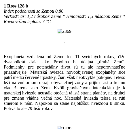
1 Ross 128 b
Index podobnosti so Zemou 0,86
Veľkosť: asi 1,2-násobok Zeme * Hmotnosť: 1,3-násobok Zeme *
Rovnovážna teplota: 7 °C
-
Exoplanéta vzdialená od Zeme len 11 svetelných rokov, čiže
dvaapolkrát ďalej ako Proxima b, údajná „druhá Zem“.
Podmienky pre potenciálny život sú tu ale neporovnateľne
priaznivejšie. Materská hviezda novoobjavenej exoplanéty síce
patrí medzi červené trpaslíky, žiari však neobvykle pokojne. Teleso
leží na vnútornom okraji obývateľnej zóny a prijíma asi o tretinu
viac žiarenia ako Zem. Kvôli gravitačným interakciám je k
materskej hviezde neustále otočená tá istá strana planéty, na druhej
pre zmenu vládne večná noc. Materská hviezda telesa sa rúti
smerom k nám. Napokon sa stane najbližšou hviezdou k slnku.
Potrvá to ale 79-tisíc rokov.