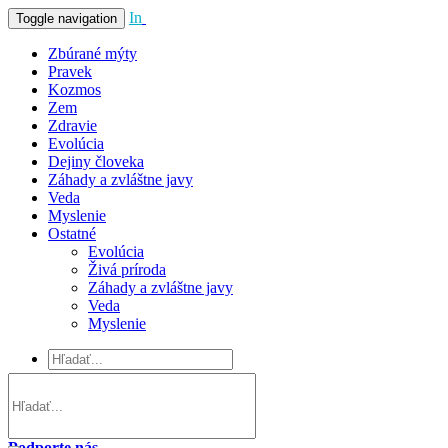
In
Vivo
Toggle navigation
Zbúrané mýty
Pravek
Kozmos
Zem
Zdravie
Evolúcia
Dejiny človeka
Záhady a zvláštne javy
Veda
Myslenie
Ostatné
Evolúcia
Živá príroda
Záhady a zvláštne javy
Veda
Myslenie
Podporte nás