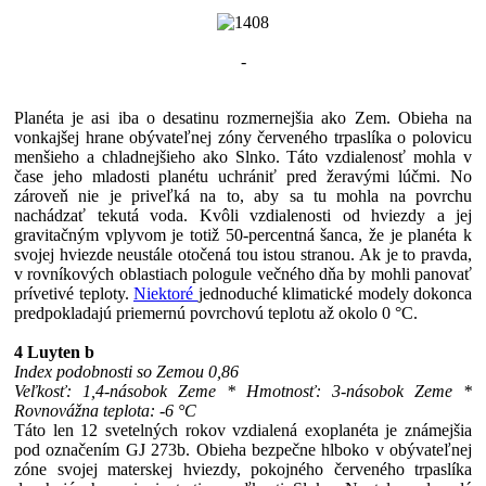
-
Planéta je asi iba o desatinu rozmernejšia ako Zem. Obieha na
vonkajšej hrane obývateľnej zóny červeného trpaslíka o polovicu
menšieho a chladnejšieho ako Slnko. Táto vzdialenosť mohla v
čase jeho mladosti planétu uchrániť pred žeravými lúčmi. No
zároveň nie je priveľká na to, aby sa tu mohla na povrchu
nachádzať tekutá voda. Kvôli vzdialenosti od hviezdy a jej
gravitačným vplyvom je totiž 50-percentná šanca, že je planéta k
svojej hviezde neustále otočená tou istou stranou. Ak je to pravda,
v rovníkových oblastiach pologule večného dňa by mohli panovať
prívetivé teploty.
Niektoré
jednoduché klimatické modely dokonca
predpokladajú priemernú povrchovú teplotu až okolo 0 °C.
4 Luyten b
Index podobnosti so Zemou 0,86
Veľkosť: 1,4-násobok Zeme * Hmotnosť: 3-násobok Zeme *
Rovnovážna teplota: -6 °C
Táto len 12 svetelných rokov vzdialená exoplanéta je známejšia
pod označením GJ 273b. Obieha bezpečne hlboko v obývateľnej
zóne svojej materskej hviezdy, pokojného červeného trpaslíka