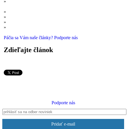
»
Čierna vegetácia na svetoch s večnou nocou? Obývateľnosť
planét červených trpaslíkov
»
Super-obývateľné exoplanéty: Zem nie je ideálny svet pre život
»
Mrazivé dvojča Zeme: Svet ľadu a uhľovodíkov
»
Ako zareaguje ľudstvo na objav mimozemského života?
»
NASA oznámila objav organických molekúl na Marse
Páčia sa Vám naše články? Podporte nás
Zdieľajte článok
Podporte nás
Pridať e-mail