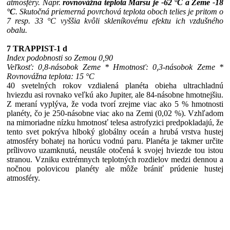
atmosféry. Napr.
rovnovážna teplota Marsu je -62 °C a Zeme -18
°C
. Skutočná priemerná povrchová teplota oboch telies je pritom o
7 resp. 33 °C vyššia kvôli skleníkovému efektu ich vzdušného
obalu.
7 TRAPPIST-1 d
Index podobnosti so Zemou 0,90
Veľkosť: 0,8-násobok Zeme * Hmotnosť: 0,3-násobok Zeme *
Rovnovážna teplota: 15 °C
40 svetelných rokov vzdialená planéta obieha ultrachladnú
hviezdu asi rovnako veľkú ako Jupiter, ale 84-násobne hmotnejšiu.
Z meraní vyplýva, že voda tvorí zrejme viac ako 5 % hmotnosti
planéty, čo je 250-násobne viac ako na Zemi (0,02 %). Vzhľadom
na mimoriadne nízku hmotnosť telesa astrofyzici predpokladajú, že
tento svet pokrýva hlboký globálny oceán a hrubá vrstva hustej
atmosféry bohatej na horúcu vodnú paru. Planéta je takmer určite
prílivovo uzamknutá, neustále otočená k svojej hviezde tou istou
stranou. Vzniku extrémnych teplotných rozdielov medzi dennou a
nočnou polovicou planéty ale môže brániť prúdenie hustej
atmosféry.