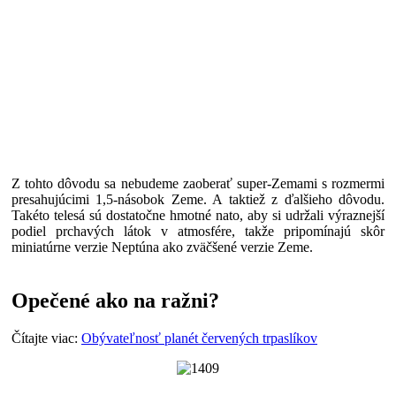
Z tohto dôvodu sa nebudeme zaoberať super-Zemami s rozmermi
presahujúcimi 1,5-násobok Zeme. A taktiež z ďalšieho dôvodu.
Takéto telesá sú dostatočne hmotné nato, aby si udržali výraznejší
podiel prchavých látok v atmosfére, takže pripomínajú skôr
miniatúrne verzie Neptúna ako zväčšené verzie Zeme.
Opečené ako na ražni?
Čítajte viac:
Obývateľnosť planét červených trpaslíkov