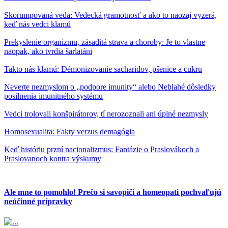
Skorumpovaná veda: Vedecká gramotnosť a ako to naozaj vyzerá,
keď nás vedci klamú
Prekyslenie organizmu, zásaditá strava a choroby: Je to vlastne
naopak, ako tvrdia šarlatáni
Takto nás klamú: Démonizovanie sacharidov, pšenice a cukru
Neverte nezmyslom o „podpore imunity“ alebo Neblahé dôsledky
posilnenia imunitného systému
Vedci trolovali konšpirátorov, tí nerozoznali ani úplné nezmysly
Homosexualita: Fakty verzus demagógia
Keď históriu przní nacionalizmus: Fantázie o Praslovákoch a
Praslovanoch kontra výskumy
Ale mne to pomohlo! Prečo si savopiči a homeopati pochvaľujú
neúčinné prípravky