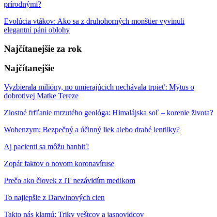
prírodnými?
Evolúcia vtákov: Ako sa z druhohorných monštier vyvinuli
elegantní páni oblohy
Najčítanejšie za rok
Najčítanejšie
Vyzbierala milióny, no umierajúcich nechávala trpieť: Mýtus o
dobrotivej Matke Tereze
Zlostné frfľanie mrzutého geológa: Himalájska soľ – korenie života?
Wobenzym: Bezpečný a účinný liek alebo drahé lentilky?
Aj pacienti sa môžu hanbiť!
Zopár faktov o novom koronavíruse
Prečo ako človek z IT nezávidím medikom
To najlepšie z Darwinových cien
Takto nás klamú: Triky veštcov a jasnovidcov