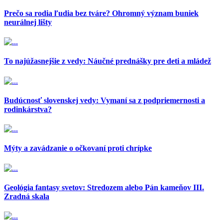
Prečo sa rodia ľudia bez tváre? Ohromný význam buniek
neurálnej lišty
To najúžasnejšie z vedy: Náučné prednášky pre deti a mládež
Budúcnosť slovenskej vedy: Vymaní sa z podpriemernosti a
rodinkárstva?
Mýty a zavádzanie o očkovaní proti chrípke
Geológia fantasy svetov: Stredozem alebo Pán kameňov III.
Zradná skala