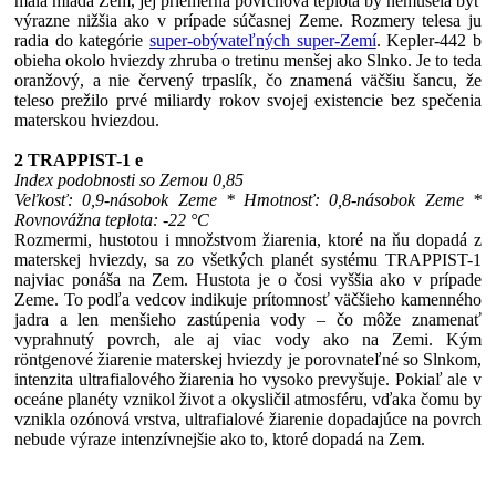
mala mladá Zem, jej priemerná povrchová teplota by nemusela byť
výrazne nižšia ako v prípade súčasnej Zeme. Rozmery telesa ju
radia do kategórie
super-obývateľných super-Zemí
. Kepler-442 b
obieha okolo hviezdy zhruba o tretinu menšej ako Slnko. Je to teda
oranžový, a nie červený trpaslík, čo znamená väčšiu šancu, že
teleso prežilo prvé miliardy rokov svojej existencie bez spečenia
materskou hviezdou.
2 TRAPPIST-1 e
Index podobnosti so Zemou 0,85
Veľkosť: 0,9-násobok Zeme * Hmotnosť: 0,8-násobok Zeme *
Rovnovážna teplota: -22 °C
Rozmermi, hustotou i množstvom žiarenia, ktoré na ňu dopadá z
materskej hviezdy, sa zo všetkých planét systému TRAPPIST-1
najviac ponáša na Zem. Hustota je o čosi vyššia ako v prípade
Zeme. To podľa vedcov indikuje prítomnosť väčšieho kamenného
jadra a len menšieho zastúpenia vody – čo môže znamenať
vyprahnutý povrch, ale aj viac vody ako na Zemi. Kým
röntgenové žiarenie materskej hviezdy je porovnateľné so Slnkom,
intenzita ultrafialového žiarenia ho vysoko prevyšuje. Pokiaľ ale v
oceáne planéty vznikol život a okysličil atmosféru, vďaka čomu by
vznikla ozónová vrstva, ultrafialové žiarenie dopadajúce na povrch
nebude výraze intenzívnejšie ako to, ktoré dopadá na Zem.