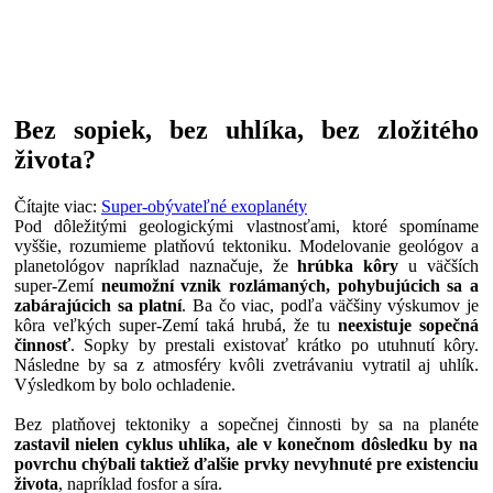
Bez sopiek, bez uhlíka, bez zložitého
života?
Čítajte viac:
Super-obývateľné exoplanéty
Pod dôležitými geologickými vlastnosťami, ktoré spomíname
vyššie, rozumieme platňovú tektoniku. Modelovanie geológov a
planetológov napríklad naznačuje, že
hrúbka kôry
u väčších
super-Zemí
neumožní vznik rozlámaných, pohybujúcich sa a
zabárajúcich sa platní
. Ba čo viac, podľa väčšiny výskumov je
kôra veľkých super-Zemí taká hrubá, že tu
neexistuje sopečná
činnosť
. Sopky by prestali existovať krátko po utuhnutí kôry.
Následne by sa z atmosféry kvôli zvetrávaniu vytratil aj uhlík.
Výsledkom by bolo ochladenie.
Bez platňovej tektoniky a sopečnej činnosti by sa na planéte
zastavil nielen cyklus uhlíka, ale v konečnom dôsledku by na
povrchu chýbali taktiež ďalšie prvky nevyhnuté pre existenciu
života
, napríklad fosfor a síra.