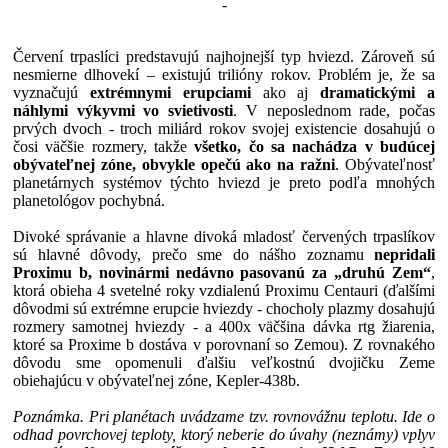
-
Červení trpaslíci predstavujú najhojnejší typ hviezd. Zároveň sú
nesmierne dlhovekí – existujú trilióny rokov. Problém je, že sa
vyznačujú
extrémnymi erupciami
ako aj
dramatickými a
náhlymi výkyvmi vo svietivosti
. V neposlednom rade, počas
prvých dvoch - troch miliárd rokov svojej existencie dosahujú o
čosi väčšie rozmery, takže
všetko, čo sa nachádza v budúcej
obývateľnej zóne, obvykle opečú ako na ražni
. Obývateľnosť
planetárnych systémov týchto hviezd je preto podľa mnohých
planetológov pochybná.
Divoké správanie a hlavne divoká mladosť červených trpaslíkov
sú hlavné dôvody, prečo sme do nášho zoznamu
nepridali
Proximu b, novinármi nedávno pasovanú za „druhú Zem“
,
ktorá obieha 4 svetelné roky vzdialenú Proximu Centauri (ďalšími
dôvodmi sú extrémne erupcie hviezdy - chocholy plazmy dosahujú
rozmery samotnej hviezdy - a 400x väčšina dávka rtg žiarenia,
ktoré sa Proxime b dostáva v porovnaní so Zemou). Z rovnakého
dôvodu sme opomenuli ďalšiu veľkostnú dvojičku Zeme
obiehajúcu v obývateľnej zóne, Kepler-438b.
Poznámka. Pri planétach uvádzame tzv. rovnovážnu teplotu. Ide o
odhad povrchovej teploty, ktorý neberie do úvahy (neznámy) vplyv