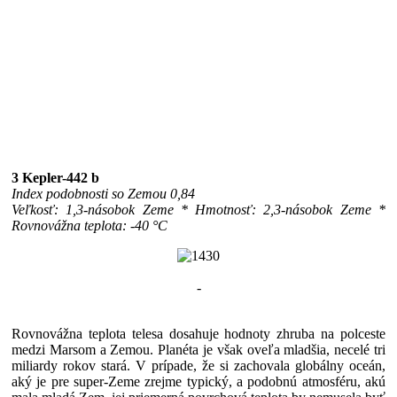
3 Kepler-442 b
Index podobnosti so Zemou 0,84
Veľkosť: 1,3-násobok Zeme * Hmotnosť: 2,3-násobok Zeme *
Rovnovážna teplota: -40 °C
-
Rovnovážna teplota telesa dosahuje hodnoty zhruba na polceste
medzi Marsom a Zemou. Planéta je však oveľa mladšia, necelé tri
miliardy rokov stará. V prípade, že si zachovala globálny oceán,
aký je pre super-Zeme zrejme typický, a podobnú atmosféru, akú