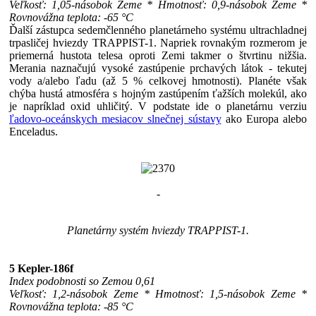
Veľkosť: 1,05-násobok Zeme * Hmotnosť: 0,9-násobok Zeme *
Rovnovážna teplota: -65 °C
Ďalší zástupca sedemčlenného planetárneho systému ultrachladnej
trpasličej hviezdy TRAPPIST-1. Napriek rovnakým rozmerom je
priemerná hustota telesa oproti Zemi takmer o štvrtinu nižšia.
Merania naznačujú vysoké zastúpenie prchavých látok - tekutej
vody a/alebo ľadu (až 5 % celkovej hmotnosti). Planéte však
chýba hustá atmosféra s hojným zastúpením ťažších molekúl, ako
je napríklad oxid uhličitý. V podstate ide o planetárnu verziu
ľadovo-oceánskych mesiacov slnečnej sústavy
ako Europa alebo
Enceladus.
-
Planetárny systém hviezdy TRAPPIST-1.
5 Kepler-186f
Index podobnosti so Zemou 0,61
Veľkosť: 1,2-násobok Zeme * Hmotnosť: 1,5-násobok Zeme *
Rovnovážna teplota: -85 °C