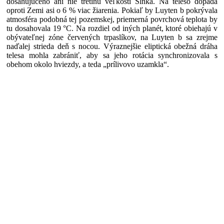
dosahujúceho ani nie tretinu veľkosti Slnka. Na teleso dopadá
oproti Zemi asi o 6 % viac žiarenia. Pokiaľ by Luyten b pokrývala
atmosféra podobná tej pozemskej, priemerná povrchová teplota by
tu dosahovala 19 °C. Na rozdiel od iných planét, ktoré obiehajú v
obývateľnej zóne červených trpaslíkov, na Luyten b sa zrejme
naďalej strieda deň s nocou. Výraznejšie eliptická obežná dráha
telesa mohla zabrániť, aby sa jeho rotácia synchronizovala s
obehom okolo hviezdy, a teda „prílivovo uzamkla“.