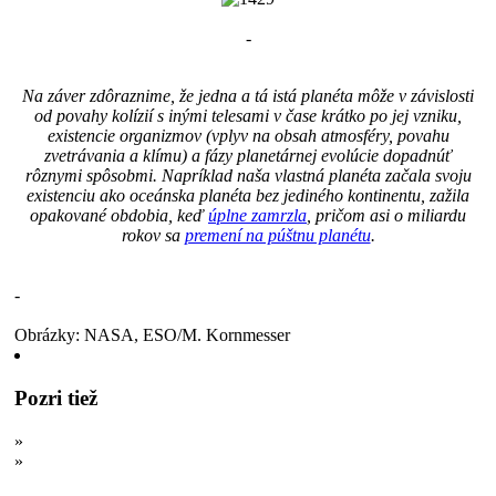
-
Na záver zdôraznime, že jedna a tá istá planéta môže v závislosti
od povahy kolízií s inými telesami v čase krátko po jej vzniku,
existencie organizmov (vplyv na obsah atmosféry, povahu
zvetrávania a klímu) a fázy planetárnej evolúcie dopadnúť
rôznymi spôsobmi. Napríklad naša vlastná planéta začala svoju
existenciu ako oceánska planéta bez jediného kontinentu, zažila
opakované obdobia, keď
úplne zamrzla
, pričom asi o miliardu
rokov sa
premení na púštnu planétu
.
-
Obrázky: NASA, ESO/M. Kornmesser
Pozri tiež
»
Skrýva sa v slnečnej sústave 18 mimozemských oceánov?
»
Mimozemšťania v slnečnej sústave: 5 miest, kde by sme ich
mohli objaviť