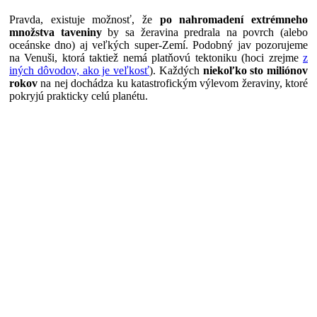
Pravda, existuje možnosť, že
po nahromadení extrémneho
množstva taveniny
by sa žeravina predrala na povrch (alebo
oceánske dno) aj veľkých super-Zemí. Podobný jav pozorujeme
na Venuši, ktorá taktiež nemá platňovú tektoniku (hoci zrejme
z
iných dôvodov, ako je veľkosť
). Každých
niekoľko sto miliónov
rokov
na nej dochádza ku katastrofickým výlevom žeraviny, ktoré
pokryjú prakticky celú planétu.