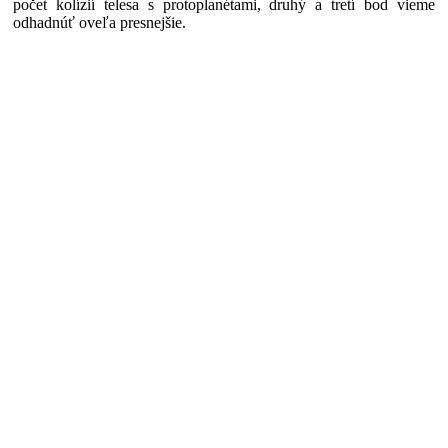
počet kolízií telesa s protoplanétami, druhý a tretí bod vieme
odhadnúť oveľa presnejšie.