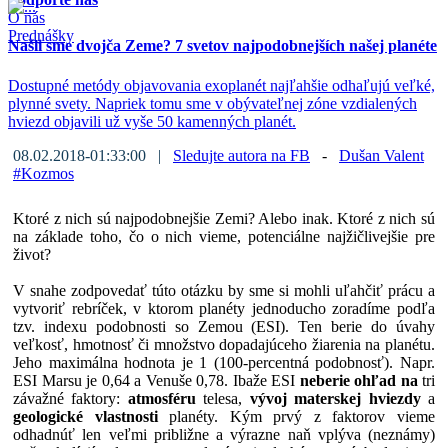
O nás
Prednášky
Našli sme dvojča Zeme? 7 svetov najpodobnejších našej planéte
Dostupné metódy objavovania exoplanét najľahšie odhaľujú veľké,
plynné svety. Napriek tomu sme v obývateľnej zóne vzdialených
hviezd objavili už vyše 50 kamenných planét.
08.02.2018-01:33:00 |
Sledujte autora na FB
-
Dušan Valent
#
Kozmos
Ktoré z nich sú najpodobnejšie Zemi? Alebo inak. Ktoré z nich sú
na základe toho, čo o nich vieme, potenciálne najžičlivejšie pre
život?
V snahe zodpovedať túto otázku by sme si mohli uľahčiť prácu a
vytvoriť rebríček, v ktorom planéty jednoducho zoradíme podľa
tzv. indexu podobnosti so Zemou (ESI). Ten berie do úvahy
veľkosť, hmotnosť či množstvo dopadajúceho žiarenia na planétu.
Jeho maximálna hodnota je 1 (100-percentná podobnosť). Napr.
ESI Marsu je 0,64 a Venuše 0,78. Ibaže ESI
neberie ohľad na
tri
závažné faktory:
atmosféru
telesa,
vývoj materskej hviezdy
a
geologické vlastnosti
planéty. Kým prvý z faktorov vieme
odhadnúť len veľmi približne a výrazne naň vplýva (neznámy)