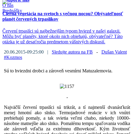
O nás
Prednášky
Čierna vegetácia na svetoch s večnou nocou? Obývateľnosť
planét červených trpaslíkov
Červení trpaslíci sú najbežnejším typom hviezd v našej galaxii.
Môžu byť planéty, ktoré okolo nich obiehajú, obývateľné? Táto
otázka je už desaťročia predmetom vášnivých diskusií.
20.06.2015-09:25:00 |
Sledujte autora na FB
-
Dušan Valent
#
Kozmos
Sú to hviezdni drobci a zároveň vesmírni Matuzalemovia.
-
Najväčší červení trpaslíci sú trikrát, a tí najmenší dvanásťkrát
menej hmotní ako slnko. Termojadrové reakcie v ich vnútri
prebiehajú pomaly, a tak svietia veľmi chabo, niekedy 10000-
násobne matnejšie ako slnko. Pomalému tempu spaľovania vodíka
ale zároveň vďačia za extrémnu dlhovekosť. Kým životnosť