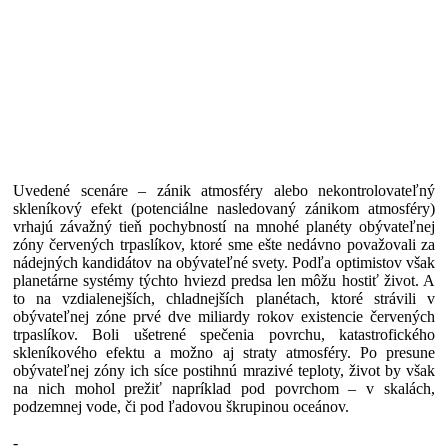
Uvedené scenáre – zánik atmosféry alebo nekontrolovateľný
skleníkový efekt (potenciálne nasledovaný zánikom atmosféry)
vrhajú závažný tieň pochybností na mnohé planéty obývateľnej
zóny červených trpaslíkov, ktoré sme ešte nedávno považovali za
nádejných kandidátov na obývateľné svety. Podľa optimistov však
planetárne systémy týchto hviezd predsa len môžu hostiť život. A
to na vzdialenejších, chladnejších planétach, ktoré strávili v
obývateľnej zóne prvé dve miliardy rokov existencie červených
trpaslíkov. Boli ušetrené spečenia povrchu, katastrofického
skleníkového efektu a možno aj straty atmosféry. Po presune
obývateľnej zóny ich síce postihnú mrazivé teploty, život by však
na nich mohol prežiť napríklad pod povrchom – v skalách,
podzemnej vode, či pod ľadovou škrupinou oceánov.
-