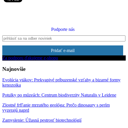
Podporte nás
Pridať e-mail
Za podporu ďakujeme e-shopu
Najnovšie
Evolúcia vtákov: Prekvapivé príbuzenské vzťahy a bizarné formy
kenozoika
Potulky po múzeách: Centrum biodiverzity Naturalis v Leidene
Zlostné frfľanie mrzutého geológa: Prečo dinosaury s perím
vyzerajú naprd
Zamyslenie: Úžasná pestrosť biotechnológií