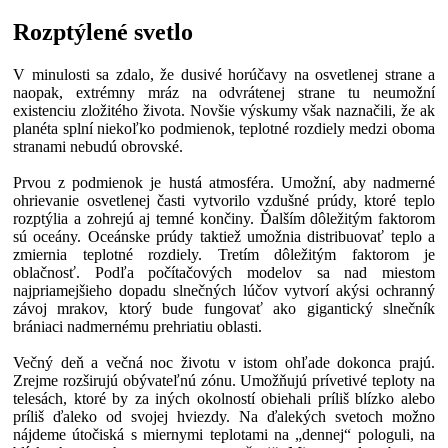
Rozptýlené svetlo
V minulosti sa zdalo, že dusivé horúčavy na osvetlenej strane a
naopak, extrémny mráz na odvrátenej strane tu neumožní
existenciu zložitého života. Novšie výskumy však naznačili, že ak
planéta splní niekoľko podmienok, teplotné rozdiely medzi oboma
stranami nebudú obrovské.
Prvou z podmienok je hustá atmosféra. Umožní, aby nadmerné
ohrievanie osvetlenej časti vytvorilo vzdušné prúdy, ktoré teplo
rozptýlia a zohrejú aj temné končiny. Ďalším dôležitým faktorom
sú oceány. Oceánske prúdy taktiež umožnia distribuovať teplo a
zmiernia teplotné rozdiely. Tretím dôležitým faktorom je
oblačnosť. Podľa počítačových modelov sa nad miestom
najpriamejšieho dopadu slnečných lúčov vytvorí akýsi ochranný
závoj mrakov, ktorý bude fungovať ako gigantický slnečník
brániaci nadmernému prehriatiu oblasti.
Večný deň a večná noc životu v istom ohľade dokonca prajú.
Zrejme rozširujú obývateľnú zónu. Umožňujú prívetivé teploty na
telesách, ktoré by za iných okolností obiehali príliš blízko alebo
príliš ďaleko od svojej hviezdy. Na ďalekých svetoch možno
nájdeme útočiská s miernymi teplotami na „dennej“ pologuli, na