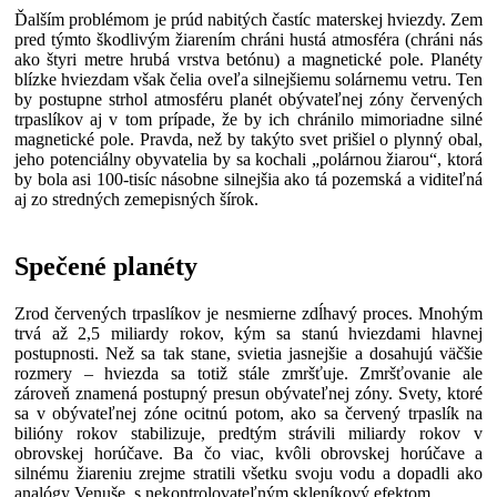
Ďalším problémom je prúd nabitých častíc materskej hviezdy. Zem
pred týmto škodlivým žiarením chráni hustá atmosféra (chráni nás
ako štyri metre hrubá vrstva betónu) a magnetické pole. Planéty
blízke hviezdam však čelia oveľa silnejšiemu solárnemu vetru. Ten
by postupne strhol atmosféru planét obývateľnej zóny červených
trpaslíkov aj v tom prípade, že by ich chránilo mimoriadne silné
magnetické pole. Pravda, než by takýto svet prišiel o plynný obal,
jeho potenciálny obyvatelia by sa kochali „polárnou žiarou“, ktorá
by bola asi 100-tisíc násobne silnejšia ako tá pozemská a viditeľná
aj zo stredných zemepisných šírok.
Spečené planéty
Zrod červených trpaslíkov je nesmierne zdĺhavý proces. Mnohým
trvá až 2,5 miliardy rokov, kým sa stanú hviezdami hlavnej
postupnosti. Než sa tak stane, svietia jasnejšie a dosahujú väčšie
rozmery – hviezda sa totiž stále zmršťuje. Zmršťovanie ale
zároveň znamená postupný presun obývateľnej zóny. Svety, ktoré
sa v obývateľnej zóne ocitnú potom, ako sa červený trpaslík na
bilióny rokov stabilizuje, predtým strávili miliardy rokov v
obrovskej horúčave. Ba čo viac, kvôli obrovskej horúčave a
silnému žiareniu zrejme stratili všetku svoju vodu a dopadli ako
analógy Venuše, s nekontrolovateľným skleníkový efektom.