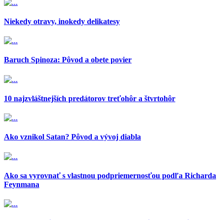
Niekedy otravy, inokedy delikatesy
Baruch Spinoza: Pôvod a obete povier
10 najzvláštnejších predátorov treťohôr a štvrtohôr
Ako vznikol Satan? Pôvod a vývoj diabla
Ako sa vyrovnať s vlastnou podpriemernosťou podľa Richarda
Feynmana