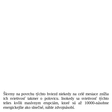
Škvrny na povrchu týchto hviezd niekedy na celé mesiace znížia
ich svietivosť takmer o polovicu. Inokedy sa svietivosť týchto
telies kvôli masívnym erupciám, ktoré sú až 10000-násobne
energickejšie ako slnečné, náhle zdvojnásobí.