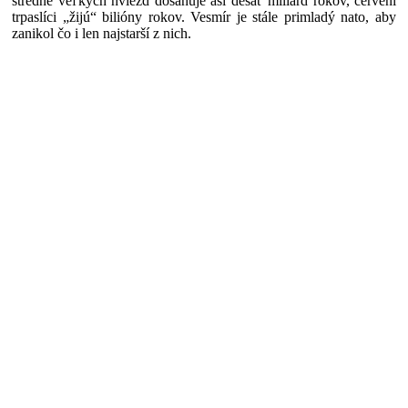
stredne veľkých hviezd dosahuje asi desať miliárd rokov, červení
trpaslíci „žijú“ bilióny rokov. Vesmír je stále primladý nato, aby
zanikol čo i len najstarší z nich.