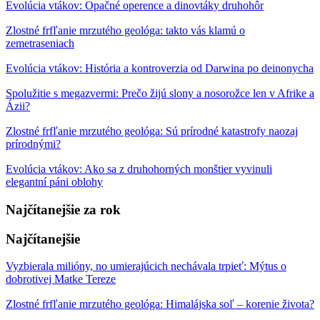
Evolúcia vtákov: Opačné operence a dinovtáky druhohôr
Zlostné frfľanie mrzutého geológa: takto vás klamú o
zemetraseniach
Evolúcia vtákov: História a kontroverzia od Darwina po deinonycha
Spolužitie s megazvermi: Prečo žijú slony a nosorožce len v Afrike a
Ázii?
Zlostné frfľanie mrzutého geológa: Sú prírodné katastrofy naozaj
prírodnými?
Evolúcia vtákov: Ako sa z druhohorných monštier vyvinuli
elegantní páni oblohy
Najčítanejšie za rok
Najčítanejšie
Vyzbierala milióny, no umierajúcich nechávala trpieť: Mýtus o
dobrotivej Matke Tereze
Zlostné frfľanie mrzutého geológa: Himalájska soľ – korenie života?