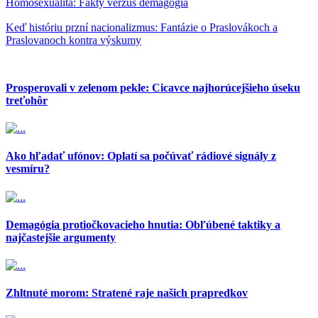
Homosexualita: Fakty verzus demagógia
Keď históriu przní nacionalizmus: Fantázie o Praslovákoch a
Praslovanoch kontra výskumy
Prosperovali v zelenom pekle: Cicavce najhorúcejšieho úseku
treťohôr
Ako hľadať ufónov: Oplatí sa počúvať rádiové signály z
vesmíru?
Demagógia protiočkovacieho hnutia: Obľúbené taktiky a
najčastejšie argumenty
Zhltnuté morom: Stratené raje našich prapredkov