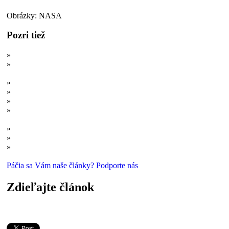
Obrázky: NASA
Pozri tiež
»
Voda netiekla iba na Marse: Zaniknuté oceány Venuše
»
Skaza Marsu: Ako sa svet s oceánom zmenil na planetárnu
múmiu
»
Skrýva sa v slnečnej sústave 18 mimozemských oceánov?
»
Život na úsvite vekov?
»
Super-obývateľné exoplanéty: Zem nie je ideálny svet pre život
»
Mimozemšťania v slnečnej sústave: 5 miest, kde by sme ich
mohli objaviť
»
Obývateľné exomesiace: Pátranie po svetoch ako z Avatara
»
Našli sme dvojča Zeme? 7 svetov najpodobnejších našej planéte
»
Ako zareaguje ľudstvo na objav mimozemského života?
Páčia sa Vám naše články? Podporte nás
Zdieľajte článok