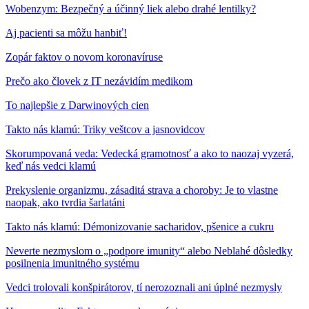
Wobenzym: Bezpečný a účinný liek alebo drahé lentilky?
Aj pacienti sa môžu hanbiť!
Zopár faktov o novom koronavíruse
Prečo ako človek z IT nezávidím medikom
To najlepšie z Darwinových cien
Takto nás klamú: Triky veštcov a jasnovidcov
Skorumpovaná veda: Vedecká gramotnosť a ako to naozaj vyzerá,
keď nás vedci klamú
Prekyslenie organizmu, zásaditá strava a choroby: Je to vlastne
naopak, ako tvrdia šarlatáni
Takto nás klamú: Démonizovanie sacharidov, pšenice a cukru
Neverte nezmyslom o „podpore imunity“ alebo Neblahé dôsledky
posilnenia imunitného systému
Vedci trolovali konšpirátorov, tí nerozoznali ani úplné nezmysly