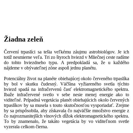
Žiadna zeleň
Červení trpaslíci sa tešia veľkému záujmu astrobiológov. Je ich
totiž nesmierne veľa. Tri zo štyroch hviezd v Mliečnej ceste radíme
do tohto hviezdneho typu. A predpokladá sa, že u každého
nájdeme v obývateľnej zóne aspoň jednu planétu.
Potenciálny život na planéte obiehajúcej okolo červeného trpaslíka
by bol v skutku čudesný. Väčšina vyžiareného svetla týchto
hviezd spadá na infračervenú časť elektromagnetického spektra.
Ibaže infračervené svetlo v sebe nesie menej energie ako to
viditeľné. Prípadná vegetácia planét obiehajúcich okolo červených
trpaslíkov by sa musela s touto skutočnosťou vysporiadať. Zrejme
by sa prispôsobila, aby získavala čo najväčšie množstvo energie z
čo najrozmanitejších vlnových dĺžok elektromagnetického spektra.
To by znamenalo, že takáto vegetácia by vo viditeľnom svetle
vyzerala celkom čierna.