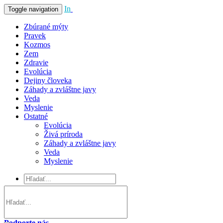
In
Vivo
Toggle navigation
Zbúrané mýty
Pravek
Kozmos
Zem
Zdravie
Evolúcia
Dejiny človeka
Záhady a zvláštne javy
Veda
Myslenie
Ostatné
Evolúcia
Živá príroda
Záhady a zvláštne javy
Veda
Myslenie
Podporte nás