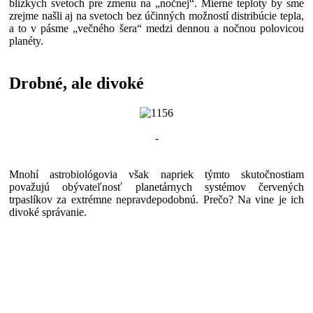
blízkych svetoch pre zmenu na „nočnej“. Mierne teploty by sme
zrejme našli aj na svetoch bez účinných možností distribúcie tepla,
a to v pásme „večného šera“ medzi dennou a nočnou polovicou
planéty.
Drobné, ale divoké
-
Mnohí astrobiológovia však napriek týmto skutočnostiam
považujú obývateľnosť planetárnych systémov červených
trpaslíkov za extrémne nepravdepodobnú. Prečo? Na vine je ich
divoké správanie.