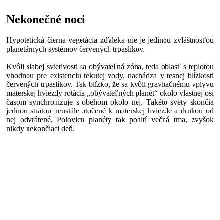
Nekonečné noci
Hypotetická čierna vegetácia zďaleka nie je jedinou zvláštnosťou
planetárnych systémov červených trpaslíkov.
Kvôli slabej svietivosti sa obývateľná zóna, teda oblasť s teplotou
vhodnou pre existenciu tekutej vody, nachádza v tesnej blízkosti
červených trpaslíkov. Tak blízko, že sa kvôli gravitačnému vplyvu
materskej hviezdy rotácia „obývateľných planét“ okolo vlastnej osi
časom synchronizuje s obehom okolo nej. Takéto svety skončia
jednou stratou neustále otočené k materskej hviezde a druhou od
nej odvrátené. Polovicu planéty tak pohltí večná tma, zvyšok
nikdy nekončiaci deň.