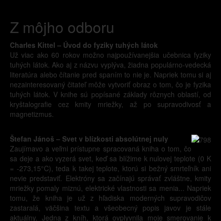
Z môjho odboru
Charles Kittel – Úvod do fyziky tuhých látok
Už viac ako 60 rokov možno najpoužívanejšia učebnica fyziky
tuhých látok. Ako aj z názvu vyplýva, žiadna populárno-vedecká
literatúra alebo čítanie pred spaním to nie je. Napriek tomu si aj
nezainteresovaný čitateľ môže vytvoriť obraz o tom, čo je fyzika
tuhých látok. V knihe sú popísané základy rôznych oblastí, od
kryštalografie cez kmity mriežky, až po supravodivosť a
magnetizmus.
Štefan Jánoš – Svet v blízkosti absolútnej nuly
Zaujímavo a veľmi prístupne spracovaná kniha o tom, čo
sa deje a ako vyzerá svet, keď sa blížime k nulovej teplote (0 K
= -273,15°C), teda k takej teplote, ktorú si bežný smrteľník ani
nevie predstaviť. Elektróny sa začínajú správať zvláštne, kmity
mriežky pomaly miznú, elektrické vlastnosti sa menia... Napriek
tomu, že kniha je už z hľadiska moderných supravodičov
zastaralá, väčšina textu a všeobecný popis javov je stále
aktuálny. Jedna z kníh, ktorá ovplyvnila moje smerovanie k