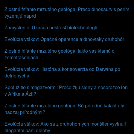
Zlostné frfľanie mrzutého geológa: Prečo dinosaury s perím
vyzerajú naprd
Zamyslenie: Úžasná pestrosť biotechnológií
Evolúcia vtákov: Opačné operence a dinovtáky druhohôr
Zlostné frfľanie mrzutého geológa: takto vás klamú o
zemetraseniach
Evolúcia vtákov: História a kontroverzia od Darwina po
deinonycha
Spolužitie s megazvermi: Prečo žijú slony a nosorožce len
v Afrike a Ázii?
Zlostné frfľanie mrzutého geológa: Sú prírodné katastrofy
naozaj prírodnými?
Evolúcia vtákov: Ako sa z druhohorných monštier vyvinuli
elegantní páni oblohy