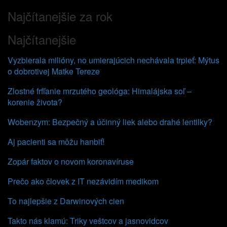
Najčítanejšie za rok
Najčítanejšie
Vyzbierala milióny, no umierajúcich nechávala trpieť: Mýtus
o dobrotivej Matke Tereze
Zlostné frfľanie mrzutého geológa: Himalájska soľ –
korenie života?
Wobenzym: Bezpečný a účinný liek alebo drahé lentilky?
Aj pacienti sa môžu hanbiť!
Zopár faktov o novom koronavíruse
Prečo ako človek z IT nezávidím medikom
To najlepšie z Darwinových cien
Takto nás klamú: Triky veštcov a jasnovidcov