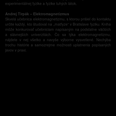
experimentálnej fyzike a fyzike tuhých látok.
Andrej Tirpák – Elektromagnetizmus
Skvelá učebnica elektromagnetizmu, s ktorou prišiel do kontaktu
určite každý, kto študoval na „matfyze“ v Bratislave fyziku. Kniha
môže konkurovať učebniciam napísaným na podstatne väčších
a slávnejších univerzitách. Čo sa týka elektromagnetizmu,
nájdete v nej všetko a navyše výborne vysvetlené. Nechýba
trochu histórie a samozrejme možnosti uplatnenia popísaných
javov v praxi.