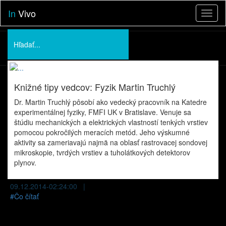
In
Vivo
Toggl
naviga
Podporte nás
O nás
Knižné tipy vedcov: Fyzik Martin Truchlý
Prednášky
Dr. Martin Truchlý pôsobí ako vedecký pracovník na Katedre
experimentálnej fyziky, FMFI UK v Bratislave. Venuje sa
štúdiu mechanických a elektrických vlastností tenkých vrstiev
pomocou pokročilých meracích metód. Jeho výskumné
aktivity sa zameriavajú najmä na oblasť rastrovacej sondovej
mikroskopie, tvrdých vrstiev a tuholátkových detektorov
plynov.
09.12.2014-02:24:00 |
#
Čo čítať