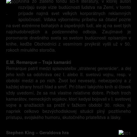
Kniha zo zlatého fondu sci-fi literatúry, v ktorej autori
rozvíjajú svoje vízie budúcnosti ľudstva na Zemi, v tomto
prípade najmä svet veľkých korporátnych reklamných
-
spoločností. Vďaka výbornému príbehu sa čitateľ pozrie
na svet extrémne bohatých a úspešných ľudí, ale aj na svet tých
najchudobnejších a podzemného odboja. Zaujímavé je
porovnanie dnešného sveta so svetom budúcnosti opísaným v
knihe, keďže Obchodníci z vesmírom prvýkrát vyšli už v 50.
rokoch minulého storočia.
E.M. Remarque – Traja kamaráti
Remarque patril medzi spisovateľov „stratenej generácie“, a dej
jeho kníh sa odohráva cez I. alebo II. svetovú vojnu, resp. v
období medzi a po nich. Život bol neveselý, nebezpečný a z
každej strany hrozil hlad a smrť. Pri čítaní takýchto kníh si človek
vždy uvedomí, že sa má vlastne relatívne dobre. Príbeh troch
kamarátov, nemeckých vojakov, ktorí kedysi bojovali v I. svetovej
vojne a snažiacich sa prežiť v ťažkom období 30. rokov, je
napriek celkovo bezvýchodiskovej situácii plný pozitívneho
prístupu, svojského humoru, skutočného priateľstva a lásky.
Stephen King – Geraldova hra