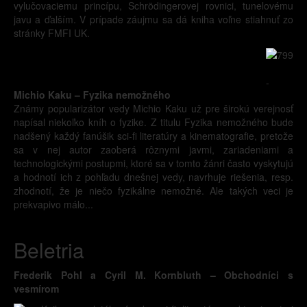
vylučovaciemu princípu, Schrödingerovej rovnici, tunelovému
javu a ďalším. V prípade záujmu sa dá kniha voľne stiahnuť zo
stránky FMFI UK.
-
Michio Kaku – Fyzika nemožného
Známy popularizátor vedy Michio Kaku už pre širokú verejnosť
napísal niekoľko kníh o fyzike. Z titulu Fyzika nemožného bude
nadšený každý fanúšik sci-fi literatúry a kinematografie, pretože
sa v nej autor zaoberá rôznymi javmi, zariadeniami a
technologickými postupmi, ktoré sa v tomto žánri často vyskytujú
a hodnotí ich z pohľadu dnešnej vedy, navrhuje riešenia, resp.
zhodnotí, že je niečo fyzikálne nemožné. Ale takých veci je
prekvapivo málo...
Beletria
Frederik Pohl a Cyril M. Kornbluth – Obchodníci s
vesmírom