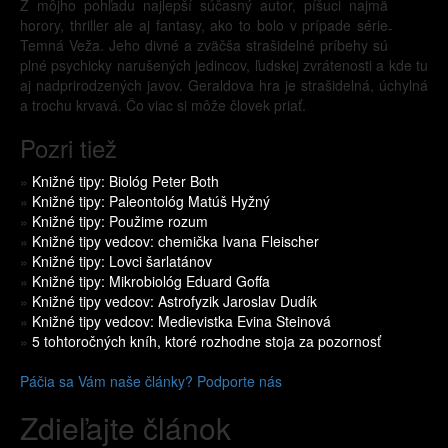
Z môjho pohľadu najlepší súčasný autor, píšuci najmä
horory, thriller ale aj fantasy, ako to bolo v prípade série
-
Temná Veža. Jeho divné a zväčša strašidelné príbehy sú
plné psychicky narušených jedincov, ľudskej zvrátenosti a kde tu
aj nadprirodzených javov. Geraldova hra je strašidelná, úchylná
a trochu krvavá. Čo viac si môže človek priať.
Pozri tiež
»
Knižné tipy: Biológ Peter Both
»
Knižné tipy: Paleontológ Matúš Hyžný
»
Knižné tipy: Použime rozum
»
Knižné tipy vedcov: chemička Ivana Fleischer
»
Knižné tipy: Lovci šarlatánov
»
Knižné tipy: Mikrobiológ Eduard Goffa
»
Knižné tipy vedcov: Astrofyzik Jaroslav Dudík
»
Knižné tipy vedcov: Medievistka Evina Steinová
»
5 tohtoročných kníh, ktoré rozhodne stoja za pozornosť
Páčia sa Vám naše články? Podporte nás
Zdieľajte článok