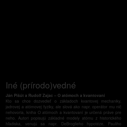
Iné (prírodo)vedné
Ján Pišút a Rudolf Zajac – O atómoch a kvantovaní
Kto sa chce dozvedieť o základoch kvantovej mechaniky,
jadrovej a atómovej fyziky, ale slová ako napr. operátor mu nič
nehovoria, kniha O atómoch a kvantovaní je určená práve pre
neho. Autori popisujú základné modely atómu z historického
hľadiska, venujú sa napr. DeBroglieho hypotéze, Pauliho