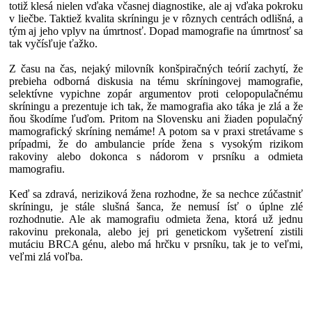
totiž klesá nielen vďaka včasnej diagnostike, ale aj vďaka pokroku
v liečbe. Taktiež kvalita skríningu je v rôznych centrách odlišná, a
tým aj jeho vplyv na úmrtnosť. Dopad mamografie na úmrtnosť sa
tak vyčísľuje ťažko.
Z času na čas, nejaký milovník konšpiračných teórií zachytí, že
prebieha odborná diskusia na tému skríningovej mamografie,
selektívne vypichne zopár argumentov proti celopopulačnému
skríningu a prezentuje ich tak, že mamografia ako táka je zlá a že
ňou škodíme ľuďom. Pritom na Slovensku ani žiaden populačný
mamografický skríning nemáme! A potom sa v praxi stretávame s
prípadmi, že do ambulancie príde žena s vysokým rizikom
rakoviny alebo dokonca s nádorom v prsníku a odmieta
mamografiu.
Keď sa zdravá, neriziková žena rozhodne, že sa nechce zúčastniť
skríningu, je stále slušná šanca, že nemusí ísť o úplne zlé
rozhodnutie. Ale ak mamografiu odmieta žena, ktorá už jednu
rakovinu prekonala, alebo jej pri genetickom vyšetrení zistili
mutáciu BRCA génu, alebo má hrčku v prsníku, tak je to veľmi,
veľmi zlá voľba.