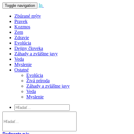
In
Vivo
Toggle navigation
Zbúrané mýty
Pravek
Kozmos
Zem
Zdravie
Evolúcia
Dejiny človeka
Záhady a zvláštne javy
Veda
Myslenie
Ostatné
Evolúcia
Živá príroda
Záhady a zvláštne javy
Veda
Myslenie
Podporte nás