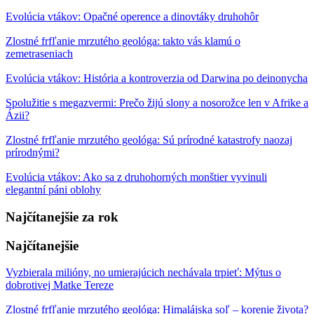
Evolúcia vtákov: Opačné operence a dinovtáky druhohôr
Zlostné frfľanie mrzutého geológa: takto vás klamú o
zemetraseniach
Evolúcia vtákov: História a kontroverzia od Darwina po deinonycha
Spolužitie s megazvermi: Prečo žijú slony a nosorožce len v Afrike a
Ázii?
Zlostné frfľanie mrzutého geológa: Sú prírodné katastrofy naozaj
prírodnými?
Evolúcia vtákov: Ako sa z druhohorných monštier vyvinuli
elegantní páni oblohy
Najčítanejšie za rok
Najčítanejšie
Vyzbierala milióny, no umierajúcich nechávala trpieť: Mýtus o
dobrotivej Matke Tereze
Zlostné frfľanie mrzutého geológa: Himalájska soľ – korenie života?