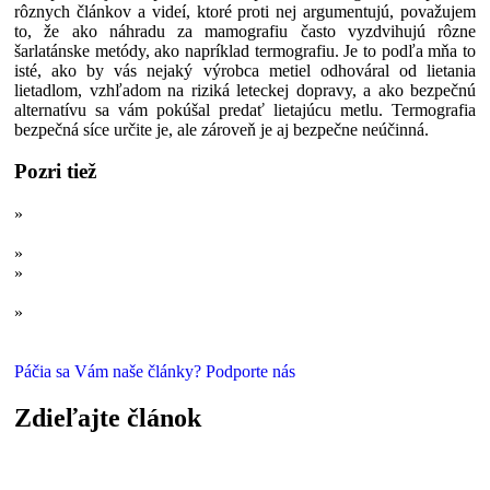
rôznych článkov a videí, ktoré proti nej argumentujú, považujem
to, že ako náhradu za mamografiu často vyzdvihujú rôzne
šarlatánske metódy, ako napríklad termografiu. Je to podľa mňa to
isté, ako by vás nejaký výrobca metiel odhováral od lietania
lietadlom, vzhľadom na riziká leteckej dopravy, a ako bezpečnú
alternatívu sa vám pokúšal predať lietajúcu metlu. Termografia
bezpečná síce určite je, ale zároveň je aj bezpečne neúčinná.
Pozri tiež
»
Graviola vraj ničí rakovinu 10 000-krát efektívnejšie ako
chemoterapia: Je to naozaj tak?
»
Kurkuma - ďalší zázračný liek na rakovinu?
»
10 dôvodov, prečo je konšpirácia o utajovaní lieku na rakovinu
nezmyslom
»
Mýtus o postoji Svetovej zdravotníckej organizácie k podielu
pôrodov cisárskym rezom
Páčia sa Vám naše články? Podporte nás
Zdieľajte článok