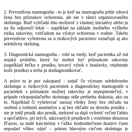
2. Preventívna mamografia - to je keď na mamografiu príde zdravá
žena bez príznakov ochorenia, ale nie v rámci organizovaného
skríningu. Buď vyhľadá túto možnosť z vlastnej iniciatívy alebo ju
na ňu odporučí lekár – napríklad na základe možného vyššieho
rizika rakoviny, vzhľadom na výskyt ochorenia v rodine. Takéto
preventívne vyšetrenia sa u rizikových pacientov označujú aj ako
selektívny skríning.
3. Diagnostická mamografia – robí sa vtedy, keď pacientka už má
nejaký problém, ktorý by mohol byť príznakom rakoviny
(napríklad hrčku v prsníku, krvavý výtok z bradavky, vtiahnutie
kože prsníka) a treba ju dodiagnostikovať.
A práve tu je pes zakopaný - zatiaľ čo význam selektívneho
skríningu u rizikových pacientiek a diagnostickej mamografie u
pacientiek s príznakmi možnej rakoviny je nepopierateľný, v
prípade celopopulačného skríningu stále prebieha diskusia, ako na
to. Napríklad či vyšetrovať naozaj všetky ženy bez ohľadu na
osobnú a rodinnú anamnézu a aj bez ohľadu na denzitu prsníka –
nie je totiž prsník ako prsník, niektoré sa dajú vyšetriť veľmi ľahko
a spoľahlivo, pri iných, takzvaných prsníkoch s extrémne denznou
žľazou, sa malé karcinómy v ťažko hodnotiteľnom tkanive často
nepodarí vôbec nájsť – pritom hlavným cieľom skríningu je