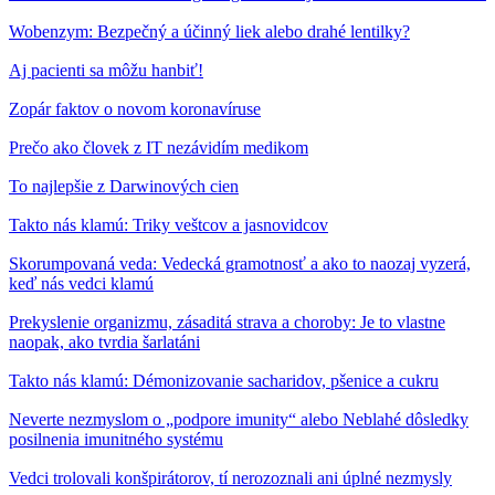
Wobenzym: Bezpečný a účinný liek alebo drahé lentilky?
Aj pacienti sa môžu hanbiť!
Zopár faktov o novom koronavíruse
Prečo ako človek z IT nezávidím medikom
To najlepšie z Darwinových cien
Takto nás klamú: Triky veštcov a jasnovidcov
Skorumpovaná veda: Vedecká gramotnosť a ako to naozaj vyzerá,
keď nás vedci klamú
Prekyslenie organizmu, zásaditá strava a choroby: Je to vlastne
naopak, ako tvrdia šarlatáni
Takto nás klamú: Démonizovanie sacharidov, pšenice a cukru
Neverte nezmyslom o „podpore imunity“ alebo Neblahé dôsledky
posilnenia imunitného systému
Vedci trolovali konšpirátorov, tí nerozoznali ani úplné nezmysly