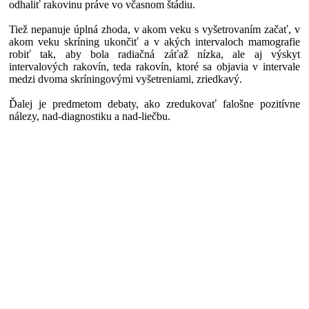
odhaliť rakovinu práve vo včasnom štádiu.
Tiež nepanuje úplná zhoda, v akom veku s vyšetrovaním začať, v
akom veku skríning ukončiť a v akých intervaloch mamografie
robiť tak, aby bola radiačná záťaž nízka, ale aj výskyt
intervalových rakovín, teda rakovín, ktoré sa objavia v intervale
medzi dvoma skríningovými vyšetreniami, zriedkavý.
Ďalej je predmetom debaty, ako zredukovať falošne pozitívne
nálezy, nad-diagnostiku a nad-liečbu.