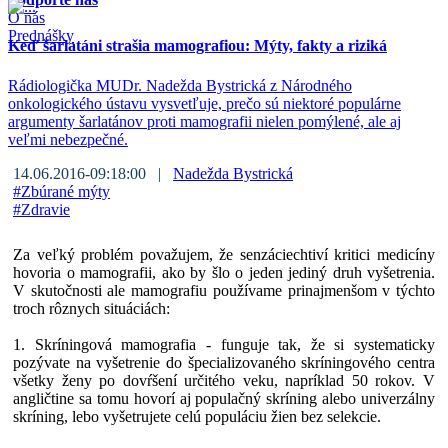
O nás
Prednášky
Keď šarlatáni strašia mamografiou: Mýty, fakty a riziká
Rádiologička MUDr. Nadežda Bystrická z Národného
onkologického ústavu vysvetľuje, prečo sú niektoré populárne
argumenty šarlatánov proti mamografii nielen pomýlené, ale aj
veľmi nebezpečné.
14.06.2016-09:18:00 |
Nadežda Bystrická
#
Zbúrané mýty
#
Zdravie
Za veľký problém považujem, že senzáciechtiví kritici medicíny
hovoria o mamografii, ako by šlo o jeden jediný druh vyšetrenia.
V skutočnosti ale mamografiu používame prinajmenšom v týchto
troch rôznych situáciách:
1. Skríningová mamografia - funguje tak, že si systematicky
pozývate na vyšetrenie do špecializovaného skríningového centra
všetky ženy po dovŕšení určitého veku, napríklad 50 rokov. V
angličtine sa tomu hovorí aj populačný skríning alebo univerzálny
skríning, lebo vyšetrujete celú populáciu žien bez selekcie.