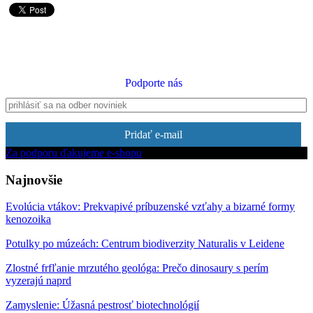
Podporte nás
Pridať e-mail
Za podporu ďakujeme e-shopu
Najnovšie
Evolúcia vtákov: Prekvapivé príbuzenské vzťahy a bizarné formy
kenozoika
Potulky po múzeách: Centrum biodiverzity Naturalis v Leidene
Zlostné frfľanie mrzutého geológa: Prečo dinosaury s perím
vyzerajú naprd
Zamyslenie: Úžasná pestrosť biotechnológií