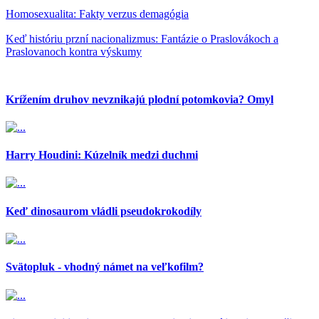
Homosexualita: Fakty verzus demagógia
Keď históriu przní nacionalizmus: Fantázie o Praslovákoch a
Praslovanoch kontra výskumy
Krížením druhov nevznikajú plodní potomkovia? Omyl
Harry Houdini: Kúzelník medzi duchmi
Keď dinosaurom vládli pseudokrokodíly
Svätopluk - vhodný námet na veľkofilm?