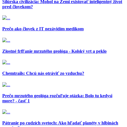
Silúrska civilizácia: Mohol na Zemi existovať inteligentný život
pred človekom?
Prečo ako človek z IT nezávidím medikom
Zlostné frfľanie mrzutého geológa - Kolský vrt a peklo
Chemtrails: Chcú nás otráviť zo vzduchu?
Prečo mrzutého geológa rozčuľuje otázka: Bolo tu kedysi
more? - časť 1
Pátranie po cudzích svetoch: Ako hľadať planéty v hlbinách