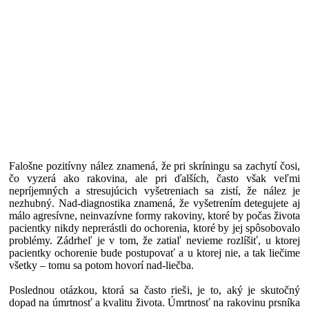
Falošne pozitívny nález znamená, že pri skríningu sa zachytí čosi,
čo vyzerá ako rakovina, ale pri ďalších, často však veľmi
nepríjemných a stresujúcich vyšetreniach sa zistí, že nález je
nezhubný. Nad-diagnostika znamená, že vyšetrením detegujete aj
málo agresívne, neinvazívne formy rakoviny, ktoré by počas života
pacientky nikdy neprerástli do ochorenia, ktoré by jej spôsobovalo
problémy. Zádrheľ je v tom, že zatiaľ nevieme rozlíšiť, u ktorej
pacientky ochorenie bude postupovať a u ktorej nie, a tak liečime
všetky – tomu sa potom hovorí nad-liečba.
Poslednou otázkou, ktorá sa často rieši, je to, aký je skutočný
dopad na úmrtnosť a kvalitu života. Úmrtnosť na rakovinu prsníka