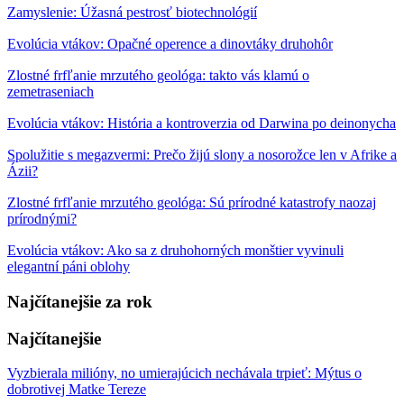
Zamyslenie: Úžasná pestrosť biotechnológií
Evolúcia vtákov: Opačné operence a dinovtáky druhohôr
Zlostné frfľanie mrzutého geológa: takto vás klamú o
zemetraseniach
Evolúcia vtákov: História a kontroverzia od Darwina po deinonycha
Spolužitie s megazvermi: Prečo žijú slony a nosorožce len v Afrike a
Ázii?
Zlostné frfľanie mrzutého geológa: Sú prírodné katastrofy naozaj
prírodnými?
Evolúcia vtákov: Ako sa z druhohorných monštier vyvinuli
elegantní páni oblohy
Najčítanejšie za rok
Najčítanejšie
Vyzbierala milióny, no umierajúcich nechávala trpieť: Mýtus o
dobrotivej Matke Tereze