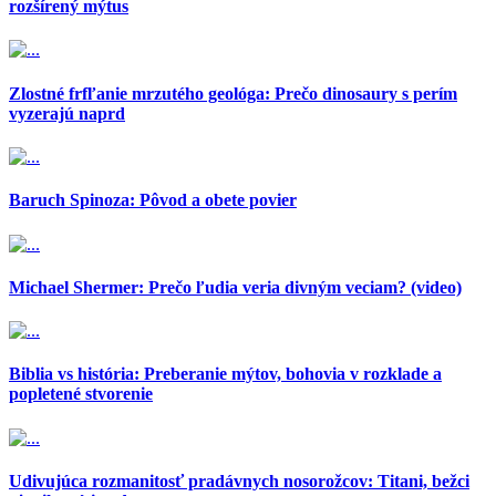
rozšírený mýtus
Zlostné frfľanie mrzutého geológa: Prečo dinosaury s perím
vyzerajú naprd
Baruch Spinoza: Pôvod a obete povier
Michael Shermer: Prečo ľudia veria divným veciam? (video)
Biblia vs história: Preberanie mýtov, bohovia v rozklade a
popletené stvorenie
Udivujúca rozmanitosť pradávnych nosorožcov: Titani, bežci