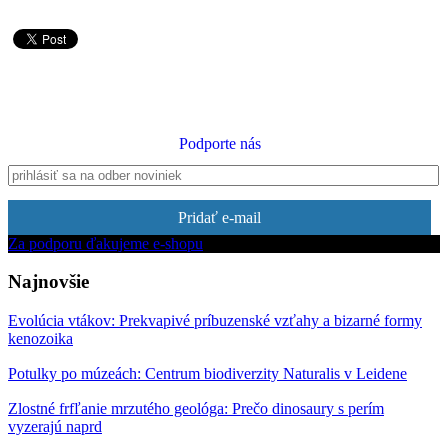
Podporte nás
Pridať e-mail
Za podporu ďakujeme e-shopu
Najnovšie
Evolúcia vtákov: Prekvapivé príbuzenské vzťahy a bizarné formy
kenozoika
Potulky po múzeách: Centrum biodiverzity Naturalis v Leidene
Zlostné frfľanie mrzutého geológa: Prečo dinosaury s perím
vyzerajú naprd