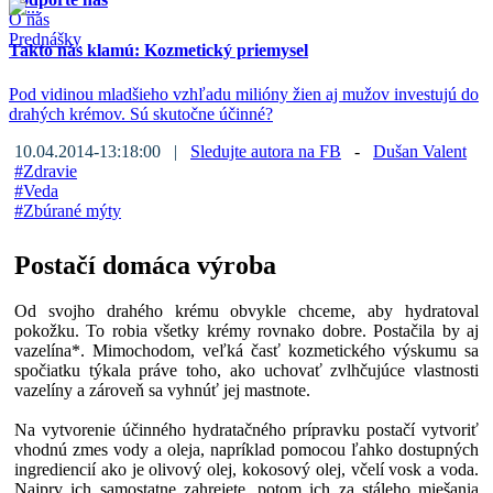
O nás
Prednášky
Takto nás klamú: Kozmetický priemysel
Pod vidinou mladšieho vzhľadu milióny žien aj mužov investujú do
drahých krémov. Sú skutočne účinné?
10.04.2014-13:18:00 |
Sledujte autora na FB
-
Dušan Valent
#
Zdravie
#
Veda
#
Zbúrané mýty
Postačí domáca výroba
Od svojho drahého krému obvykle chceme, aby hydratoval
pokožku. To robia všetky krémy rovnako dobre. Postačila by aj
vazelína*. Mimochodom, veľká časť kozmetického výskumu sa
spočiatku týkala práve toho, ako uchovať zvlhčujúce vlastnosti
vazelíny a zároveň sa vyhnúť jej mastnote.
Na vytvorenie účinného hydratačného prípravku postačí vytvoriť
vhodnú zmes vody a oleja, napríklad pomocou ľahko dostupných
ingrediencií ako je olivový olej, kokosový olej, včelí vosk a voda.
Najprv ich samostatne zahrejete, potom ich za stáleho miešania