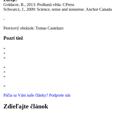
Goldacre, B., 2013: Prolhaná věda. CPress
Schwarcz, J., 2009: Science, sense and nonsense. Anchor Canada
-
Perexový obrázok: Tomas Castelazo
Pozri tiež
»
Takto nás klamú: Triky veštcov a jasnovidcov
»
Chemikália z pekla? Pravda o aspartáme
»
Análne žľazy v zmrzline a ružový sliz: Najväčšie nezmysly
Jamieho Olivera
»
Chemtrails: Chcú nás otráviť zo vzduchu?
»
Mýtus hamburgeru, ktorý sa nerozkladá
»
Vitamínové doplnky nie sú studnicou zdravia. Neznižujú, ale
zrejme zvyšujú riziko rakoviny
»
Takto nás klamú: Démonizovanie sacharidov, pšenice a cukru
Páčia sa Vám naše články? Podporte nás
Zdieľajte článok