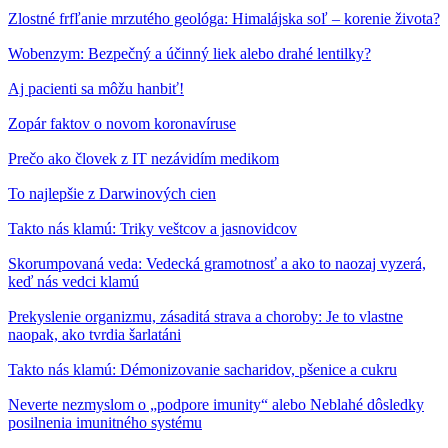
Zlostné frfľanie mrzutého geológa: Himalájska soľ – korenie života?
Wobenzym: Bezpečný a účinný liek alebo drahé lentilky?
Aj pacienti sa môžu hanbiť!
Zopár faktov o novom koronavíruse
Prečo ako človek z IT nezávidím medikom
To najlepšie z Darwinových cien
Takto nás klamú: Triky veštcov a jasnovidcov
Skorumpovaná veda: Vedecká gramotnosť a ako to naozaj vyzerá,
keď nás vedci klamú
Prekyslenie organizmu, zásaditá strava a choroby: Je to vlastne
naopak, ako tvrdia šarlatáni
Takto nás klamú: Démonizovanie sacharidov, pšenice a cukru
Neverte nezmyslom o „podpore imunity“ alebo Neblahé dôsledky
posilnenia imunitného systému