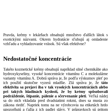
Pravda, krémy v lekárňach obsahujú množstvo ďalších látok s
exotickými názvami. Okrem hydratácie sľubujú aj omladenie
vzhľadu a vyhladzovanie vrások. Sú však efektívne?
Nedostatočné koncentrácie
Takéto kozmetické krémy obsahujú napríklad silné chemikálie ako
hydroxykyseliny, vysoké koncentrácie vitamínu C a molekulárne
varianty vitamínu A. Dobrá správa je, že podľa výskumov pleť po
ich použití skutočne vyzerá mladšie. Zlá správa je, že
táto
efektivita sa prejaví iba v tak vysokých koncentráciách alebo
pri takých hladinách kyslosti, že by krémy spôsobovali
podráždenie, štípanie, pálenie a sčervenanie pleti
. Veľká nádej
sa do nich vkladala pred dvadsiatimi rokmi, dnes sa musia zo
zákona riediť. Napriek tomu na ne výrobcovia na etiketách hrdo
upozorňujú a ťažia z ich padlej slávy. V prípravkoch sú pritom