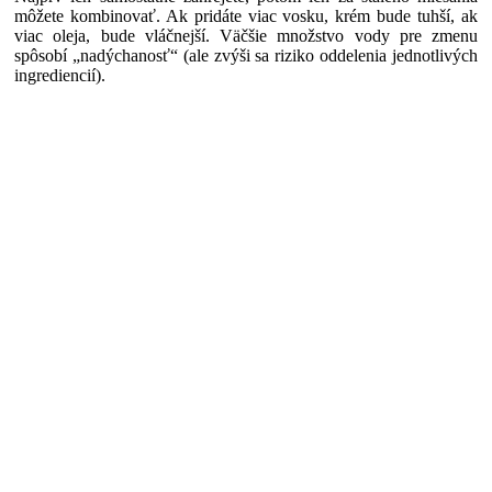
môžete kombinovať. Ak pridáte viac vosku, krém bude tuhší, ak
viac oleja, bude vláčnejší. Väčšie množstvo vody pre zmenu
spôsobí „nadýchanosť“ (ale zvýši sa riziko oddelenia jednotlivých
ingrediencií).