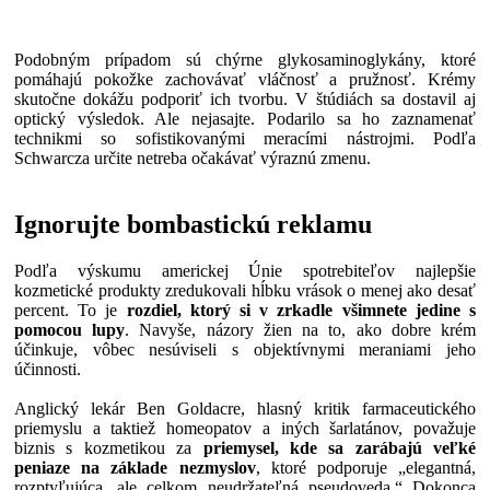
Podobným prípadom sú chýrne glykosaminoglykány, ktoré
pomáhajú pokožke zachovávať vláčnosť a pružnosť. Krémy
skutočne dokážu podporiť ich tvorbu. V štúdiách sa dostavil aj
optický výsledok. Ale nejasajte. Podarilo sa ho zaznamenať
technikmi so sofistikovanými meracími nástrojmi. Podľa
Schwarcza určite netreba očakávať výraznú zmenu.
Ignorujte bombastickú reklamu
Podľa výskumu americkej Únie spotrebiteľov najlepšie
kozmetické produkty zredukovali hĺbku vrások o menej ako desať
percent. To je
rozdiel, ktorý si v zrkadle všimnete jedine s
pomocou lupy
. Navyše, názory žien na to, ako dobre krém
účinkuje, vôbec nesúviseli s objektívnymi meraniami jeho
účinnosti.
Anglický lekár Ben Goldacre, hlasný kritik farmaceutického
priemyslu a taktiež homeopatov a iných šarlatánov, považuje
biznis s kozmetikou za
priemysel, kde sa zarábajú veľké
peniaze na základe nezmyslov
, ktoré podporuje „elegantná,
rozptyľujúca, ale celkom neudržateľná pseudoveda.“ Dokonca