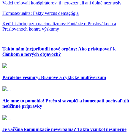
Vedci trolovali konšpirátorov, tí nerozoznali ani úplné nezmysly
Homosexualita: Fakty verzus demagógia
Keď históriu przní nacionalizmus: Fantázie o Praslovákoch a
Praslovanoch kontra výskumy
Takto nám (ne)pribudli nové orgány: Ako pristupovať k
článkom o nových objavoch?
Paralelné vesmíry: Bránové a cyklické multiverzum
Ale mne to pomohlo! Prečo si savopiči a homeopati pochvaľujú
neúčinné prípravky
Je väčšina komunikácie neverbálna? Takto vznikol nesmierne