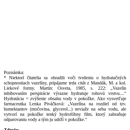
Poznámka:
* Niektorí čitatelia sa ohradili voči tvrdeniu o hydratačných
schopnostiach vazelíny, pripájame teda citát z Mandák, M. a kol.
Liekové formy. Martin: Osveta, 1985, s. 222: „Vazelín
inhibovaním perspirácie výrazne hydratuje rohovú vrstvu....“
Hydratácia = zvýšenie obsahu vody v pokožke. Ako vysvetľuje
farmaceutka Lenka Piváčková: „Vazelína na rozdiel od tzv.
humektantov (močovina, glycerol...) neviaže na seba vodu, ale
vytvorí na pokožke tenký hydrofóbny film, ktorý zabraňuje
odparovaniu vody a tým ju udrží v pokožke.“
Zdroje: