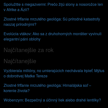
Spolužitie s megazvermi: Prečo žijú slony a nosorožce len
v Afrike a Ázii?
Zlostné frfľanie mrzutého geológa: Sú prírodné katastrofy
naozaj prírodnými?
Evolúcia vtákov: Ako sa z druhohorných monštier vyvinuli
elegantní páni oblohy
Najčítanejšie za rok
Najčítanejšie
Vyzbierala milióny, no umierajúcich nechávala trpieť: Mýtus
o dobrotivej Matke Tereze
Zlostné frfľanie mrzutého geológa: Himalájska soľ –
korenie života?
Wobenzym: Bezpečný a účinný liek alebo drahé lentilky?