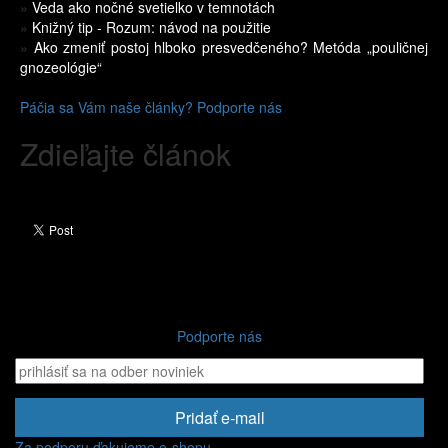
»
Veda ako nočné svetielko v temnotách
»
Knižný tip - Rozum: návod na použitie
»
Ako zmeniť postoj hlboko presvedčeného? Metóda „pouličnej
gnozeológie“
Páčia sa Vám naše články? Podporte nás
Zdieľajte článok
Podporte nás
Pridať e-mail
Za podporu ďakujeme e-shopu