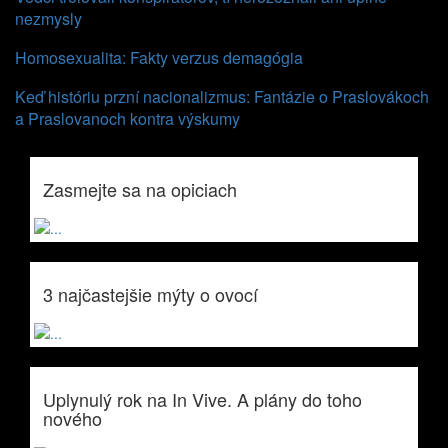
nezmysly
Homosexualita: Fakty verzus demagógia
Keď históriu przní nacionalizmus: Fantázie o Praslovákoch
a Praslovanoch kontra výskumy
Zasmejte sa na opiciach
3 najčastejšie mýty o ovocí
Uplynulý rok na In Vive. A plány do toho
nového