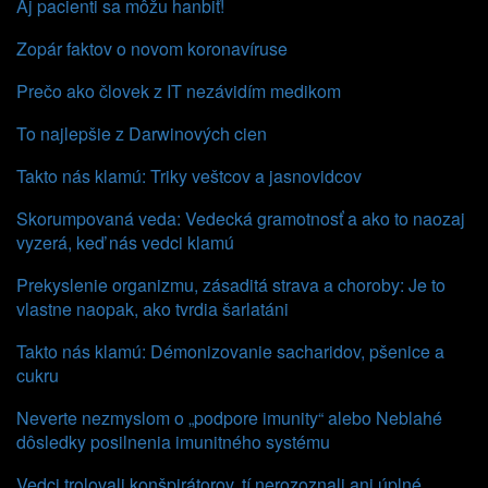
Aj pacienti sa môžu hanbiť!
Zopár faktov o novom koronavíruse
Prečo ako človek z IT nezávidím medikom
To najlepšie z Darwinových cien
Takto nás klamú: Triky veštcov a jasnovidcov
Skorumpovaná veda: Vedecká gramotnosť a ako to naozaj
vyzerá, keď nás vedci klamú
Prekyslenie organizmu, zásaditá strava a choroby: Je to
vlastne naopak, ako tvrdia šarlatáni
Takto nás klamú: Démonizovanie sacharidov, pšenice a
cukru
Neverte nezmyslom o „podpore imunity“ alebo Neblahé
dôsledky posilnenia imunitného systému
Vedci trolovali konšpirátorov, tí nerozoznali ani úplné