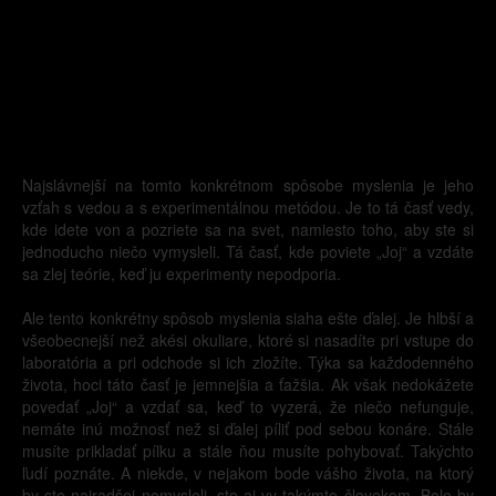
Najslávnejší na tomto konkrétnom spôsobe myslenia je jeho
vzťah s vedou a s experimentálnou metódou. Je to tá časť vedy,
kde idete von a pozriete sa na svet, namiesto toho, aby ste si
jednoducho niečo vymysleli. Tá časť, kde poviete „Joj“ a vzdáte
sa zlej teórie, keď ju experimenty nepodporia.
Ale tento konkrétny spôsob myslenia siaha ešte ďalej. Je hlbší a
všeobecnejší než akési okuliare, ktoré si nasadíte pri vstupe do
laboratória a pri odchode si ich zložíte. Týka sa každodenného
života, hoci táto časť je jemnejšia a ťažšia. Ak však nedokážete
povedať „Joj“ a vzdať sa, keď to vyzerá, že niečo nefunguje,
nemáte inú možnosť než si ďalej píliť pod sebou konáre. Stále
musíte prikladať pílku a stále ňou musíte pohybovať. Takýchto
ľudí poznáte. A niekde, v nejakom bode vášho života, na ktorý
by ste najradšej nemysleli, ste aj vy takýmto človekom. Bolo by