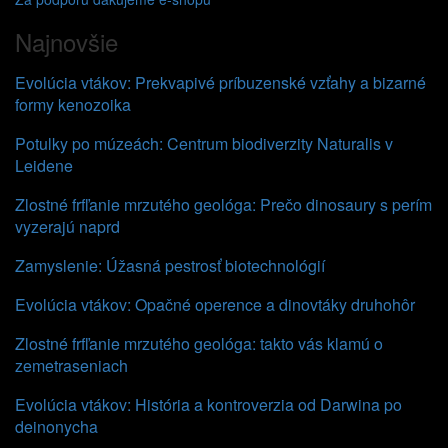
Najnovšie
Evolúcia vtákov: Prekvapivé príbuzenské vzťahy a bizarné
formy kenozoika
Potulky po múzeách: Centrum biodiverzity Naturalis v
Leidene
Zlostné frfľanie mrzutého geológa: Prečo dinosaury s perím
vyzerajú naprd
Zamyslenie: Úžasná pestrosť biotechnológií
Evolúcia vtákov: Opačné operence a dinovtáky druhohôr
Zlostné frfľanie mrzutého geológa: takto vás klamú o
zemetraseniach
Evolúcia vtákov: História a kontroverzia od Darwina po
deinonycha