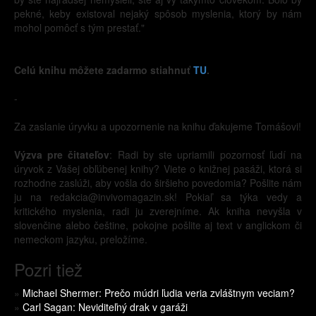
pekné, keby existoval nejaký spôsob myslenia, ktorý by nám
mohol pomôcť s tým prestať."
Celú knihu môžete zadarmo stiahnuť
TU
.
-
Za zaslanie úryvku a upozornenie na knihu ďakujeme Tomášovi!
Výzva pre čitateľov
: Radi by ste upriamili pozornosť ľudí na
úryvok z Vašej obľúbenej knihy? Viete o knižnej pasáži, ktorá si
rozhodne zaslúži, aby vošla do širšieho povedomia? Pošlite nám
ju na redakcia@invivomagazin.sk! Pokiaľ sa týka vedy a
kritického myslenia, radi ju zverejníme. Ak kniha nevyšla v
slovenčine alebo češtine, pokojne pošlite aj text v anglickom či
nemeckom jazyku, preložíme.
Pozri tiež
»
Michael Shermer: Prečo múdri ľudia veria zvláštnym veciam?
»
Carl Sagan: Neviditeľný drak v garáži