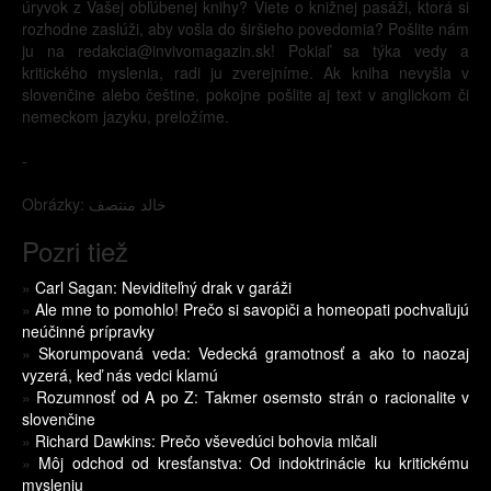
úryvok z Vašej obľúbenej knihy? Viete o knižnej pasáži, ktorá si
rozhodne zaslúži, aby vošla do širšieho povedomia? Pošlite nám
ju na redakcia@invivomagazin.sk! Pokiaľ sa týka vedy a
kritického myslenia, radi ju zverejníme. Ak kniha nevyšla v
slovenčine alebo češtine, pokojne pošlite aj text v anglickom či
nemeckom jazyku, preložíme.
-
Obrázky: خالد منتصف
Pozri tiež
»
Carl Sagan: Neviditeľný drak v garáži
»
Ale mne to pomohlo! Prečo si savopiči a homeopati pochvaľujú
neúčinné prípravky
»
Skorumpovaná veda: Vedecká gramotnosť a ako to naozaj
vyzerá, keď nás vedci klamú
»
Rozumnosť od A po Z: Takmer osemsto strán o racionalite v
slovenčine
»
Richard Dawkins: Prečo vševedúci bohovia mlčali
»
Môj odchod od kresťanstva: Od indoktrinácie ku kritickému
mysleniu