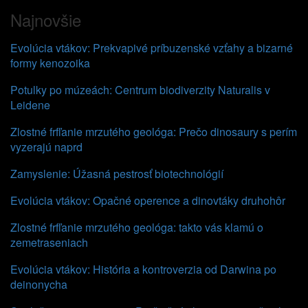
Najnovšie
Evolúcia vtákov: Prekvapivé príbuzenské vzťahy a bizarné
formy kenozoika
Potulky po múzeách: Centrum biodiverzity Naturalis v
Leidene
Zlostné frfľanie mrzutého geológa: Prečo dinosaury s perím
vyzerajú naprd
Zamyslenie: Úžasná pestrosť biotechnológií
Evolúcia vtákov: Opačné operence a dinovtáky druhohôr
Zlostné frfľanie mrzutého geológa: takto vás klamú o
zemetraseniach
Evolúcia vtákov: História a kontroverzia od Darwina po
deinonycha