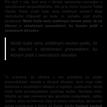
Pre tých z nás, ktorí sme v biznise vyvracania nezmyslov a
vysvetľovania nevysvetliteľného, toto je to, čomu hovorím Ťažká
Otázka: Prečo múdri ľudia veria zvláštnym veciam? Moja
Jednoduchá Odpoveď sa bude zo začiatku zdať trochu
paradoxná:
Múdri ľudia veria zvláštnym veciam preto, že sú
šikovní v obraňovaní presvedčení, ku ktorým prišli z
nemúdrych dôvodov
.
Múdri ľudia veria zvláštnym veciam preto, že
sú šikovní v obraňovaní presvedčení, ku
ktorým prišli z nemúdrych dôvodov.
To znamená, že väčšina z nás prichádza ku svojim
presvedčeniam obvykle z rôznych dôvodov, ktoré majú málo
dočinenia s empirickými dôkazmi a logickým uvažovaním (ktoré
múdri ľudia pravdepodobne využívajú lepšie). Namiesto toho,
dôležité sú také premenné ako genetické predpoklady, záľuby
rodičov, vplyv súrodencov, tlaky zo strany rovesníkov, skúsenosti
počas vzdelávania a dojmy zo života, všetky
formujú osobné