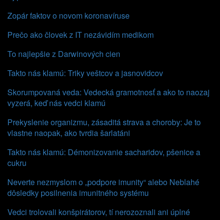
Zopár faktov o novom koronavíruse
Prečo ako človek z IT nezávidím medikom
To najlepšie z Darwinových cien
Takto nás klamú: Triky veštcov a jasnovidcov
Skorumpovaná veda: Vedecká gramotnosť a ako to naozaj
vyzerá, keď nás vedci klamú
Prekyslenie organizmu, zásaditá strava a choroby: Je to
vlastne naopak, ako tvrdia šarlatáni
Takto nás klamú: Démonizovanie sacharidov, pšenice a
cukru
Neverte nezmyslom o „podpore imunity“ alebo Neblahé
dôsledky posilnenia imunitného systému
Vedci trolovali konšpirátorov, tí nerozoznali ani úplné