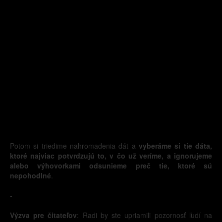
Potom si triedime nahromadenia dát a
vyberáme si tie dáta,
ktoré najviac potvrdzujú to, v čo už veríme, a ignorujeme
alebo výhovorkami odsunieme preč tie, ktoré sú
nepohodlné
.
-
Výzva pre čitateľov
: Radi by ste upriamili pozornosť ľudí na