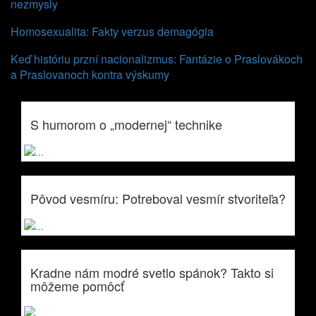
nezmysly
Homosexualita: Fakty verzus demagógia
Keď históriu przní nacionalizmus: Fantázie o Praslovákoch
a Praslovanoch kontra výskumy
S humorom o „modernej“ technike
Pôvod vesmíru: Potreboval vesmír stvoriteľa?
Kradne nám modré svetlo spánok? Takto si
môžeme pomôcť