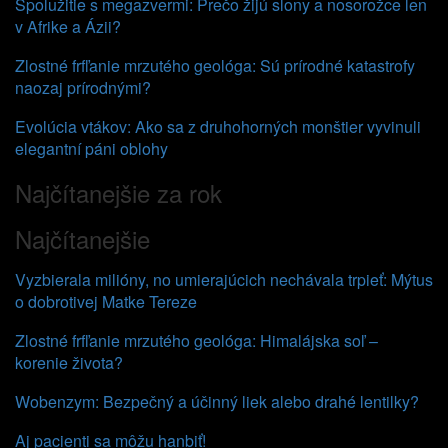
Spolužitie s megazvermi: Prečo žijú slony a nosorožce len
v Afrike a Ázii?
Zlostné frfľanie mrzutého geológa: Sú prírodné katastrofy
naozaj prírodnými?
Evolúcia vtákov: Ako sa z druhohorných monštier vyvinuli
elegantní páni oblohy
Najčítanejšie za rok
Najčítanejšie
Vyzbierala milióny, no umierajúcich nechávala trpieť: Mýtus
o dobrotivej Matke Tereze
Zlostné frfľanie mrzutého geológa: Himalájska soľ –
korenie života?
Wobenzym: Bezpečný a účinný liek alebo drahé lentilky?
Aj pacienti sa môžu hanbiť!