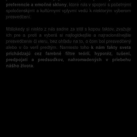
preferencie a emočné sklony
, ktoré nás v spojení s početnými
spoločenskými a kultúrnymi vplyvmi vedú k niektorým výberom
presvedčení.
Málokedy si niekto z nás sadne za stôl s kopou faktov, zvažuje
ich pre a proti a vyberá si najlogickejšie a najracionálnejšie
presvedčenie či vieru, bez ohľadu na to, o čom bol presvedčený
alebo v čo veril predtým. Namiesto toho
k nám fakty sveta
prichádzajú cez farebné filtre teórií, hypotéz, tušení,
predpojatí a predsudkov, nahromadených v priebehu
nášho života
.