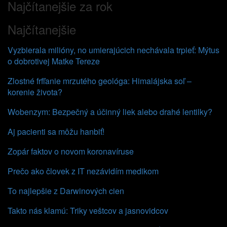
Najčítanejšie za rok
Najčítanejšie
Vyzbierala milióny, no umierajúcich nechávala trpieť: Mýtus
o dobrotivej Matke Tereze
Zlostné frfľanie mrzutého geológa: Himalájska soľ –
korenie života?
Wobenzym: Bezpečný a účinný liek alebo drahé lentilky?
Aj pacienti sa môžu hanbiť!
Zopár faktov o novom koronavíruse
Prečo ako človek z IT nezávidím medikom
To najlepšie z Darwinových cien
Takto nás klamú: Triky veštcov a jasnovidcov