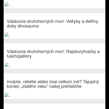
Vládcovia druhohorných morí: Veľryby a delfíny
doby dinosaurov
Vládcovia druhohorných morí: Rajokorytnačky a
tuleňojaštery
Invázie, rebélie alebo čosi celkom iné? Tajuplný
koniec „zlatého veku“ našej prehistórie