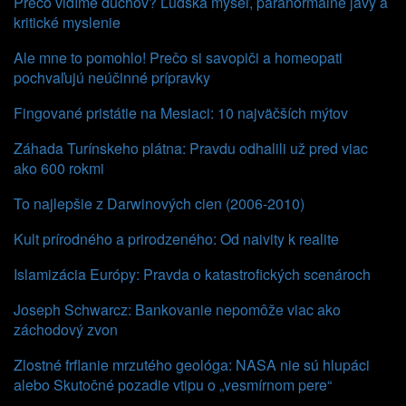
Prečo vidíme duchov? Ľudská myseľ, paranormálne javy a
kritické myslenie
Ale mne to pomohlo! Prečo si savopiči a homeopati
pochvaľujú neúčinné prípravky
Fingované pristátie na Mesiaci: 10 najväčších mýtov
Záhada Turínskeho plátna: Pravdu odhalili už pred viac
ako 600 rokmi
To najlepšie z Darwinových cien (2006-2010)
Kult prírodného a prirodzeného: Od naivity k realite
Islamizácia Európy: Pravda o katastrofických scenároch
Joseph Schwarcz: Bankovanie nepomôže viac ako
záchodový zvon
Zlostné frflanie mrzutého geológa: NASA nie sú hlupáci
alebo Skutočné pozadie vtipu o „vesmírnom pere“