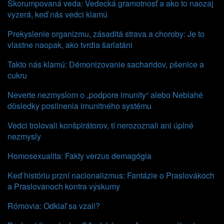
Skorumpovaná veda: Vedecká gramotnosť a ako to naozaj
vyzerá, keď nás vedci klamú
Prekyslenie organizmu, zásaditá strava a choroby: Je to
vlastne naopak, ako tvrdia šarlatáni
Takto nás klamú: Démonizovanie sacharidov, pšenice a
cukru
Neverte nezmyslom o „podpore imunity“ alebo Neblahé
dôsledky posilnenia imunitného systému
Vedci trolovali konšpirátorov, tí nerozoznali ani úplné
nezmysly
Homosexualita: Fakty verzus demagógia
Keď históriu przní nacionalizmus: Fantázie o Praslovákoch
a Praslovanoch kontra výskumy
Rómovia: Odkiaľ sa vzali?