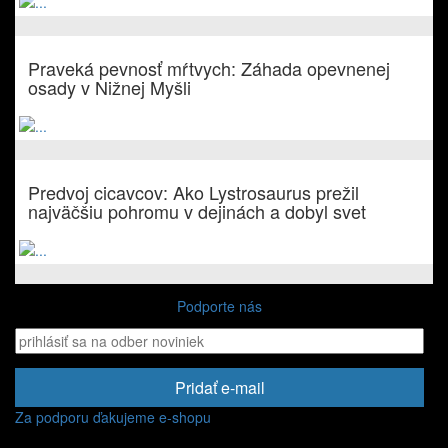
Praveká pevnosť mŕtvych: Záhada opevnenej
osady v Nižnej Myšli
Predvoj cicavcov: Ako Lystrosaurus prežil
najväčšiu pohromu v dejinách a dobyl svet
Podporte nás
Pridať e-mail
Za podporu ďakujeme e-shopu