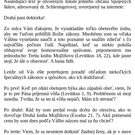
Nasledujúci text je otvoreným listom jedného občana Spojených
štátov, adresovaný dr. Schlesingerovej, uverejnený na internete:
Drahá pani doktorka!
Zo srdca Vám ďakujem, že vynakladáte toľko obetavého úsilia,
aby ste ľuďom priblížili Božie zákony. Mnohému som sa vďaka
Vášmu vysielaniu naučil a toto poznanie sa snažím zdieľať s čo
najväčším počtom ľudí. Napríklad, keď sa niekto pokúša
obhajovať svoje homosexuálne správanie, pripomeniem mu
jednoducho Tretiu knihu Mojžišovu (Levitikus 18, 22), kde jasne
stojí, že ide o ohavnosť. A basta fidli.
Lenže od Vás ešte potrebujem poradiť ohľadom niekoľkých
špeciálnych zákonov a spôsobov, ako ich dodržiavať.
Po prvé: Keď pri oltári obetujem býka ako zápalnú obeť, viem, že
je to pre Pána príjemná vôňa (Levitikus 1, 9). Problémom sú moji
susedia. Tvrdia, že sa im tá vôňa nepáči. Mám ich strestať?
Po druhé: Rád by som predal svoju dcéru do otroctva, ako to
dovoľuje Druhá kniha Mojžišova (Exodus 21, 7). Akú primeranú
cenu by som dnes podľa Vášho názoru mal za ňu chcieť?
Po tretie: Viem, že sa nesmiem dotknúť žiadnej ženy, ak je v stave