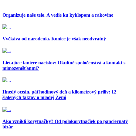
Organizuje naše telo. A vedie ku kyklopom a rakovine
Vyčkáva od narodenia. Koniec je však neodvratný
Lietajúce taniere nacistov: Okultné spoločenstvá a kontakt s
mimozemšťanmi?
Hnedý oceán, päťhodinový deň a kilometrový príliv: 12
šialených faktov o mladej Zemi
Ako vznikli korytnačky? Od polokorytnačiek po panciernatý
bizár