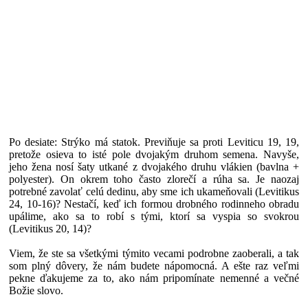
Po desiate: Strýko má statok. Previňuje sa proti Leviticu 19, 19,
pretože osieva to isté pole dvojakým druhom semena. Navyše,
jeho žena nosí šaty utkané z dvojakého druhu vlákien (bavlna +
polyester). On okrem toho často zlorečí a rúha sa. Je naozaj
potrebné zavolať celú dedinu, aby sme ich ukameňovali (Levitikus
24, 10-16)? Nestačí, keď ich formou drobného rodinneho obradu
upálime, ako sa to robí s tými, ktorí sa vyspia so svokrou
(Levitikus 20, 14)?
Viem, že ste sa všetkými týmito vecami podrobne zaoberali, a tak
som plný dôvery, že nám budete nápomocná. A ešte raz veľmi
pekne ďakujeme za to, ako nám pripomínate nemenné a večné
Božie slovo.