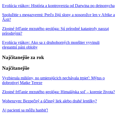
Evolúcia vtákov: História a kontroverzia od Darwina po deinonycha
Spolužitie s megazvermi: Prečo žijú slony a nosorožce len v Afrike a
Ázii?
Zlostné frfľanie mrzutého geológa: Sú prírodné katastrofy naozaj
prírodnými?
Evolúcia vtákov: Ako sa z druhohorných monštier vyvinuli
elegantní páni oblohy
Najčítanejšie za rok
Najčítanejšie
Vyzbierala milióny, no umierajúcich nechávala trpieť: Mýtus o
dobrotivej Matke Tereze
Zlostné frfľanie mrzutého geológa: Himalájska soľ – korenie života?
Wobenzym: Bezpečný a účinný liek alebo drahé lentilky?
Aj pacienti sa môžu hanbiť!