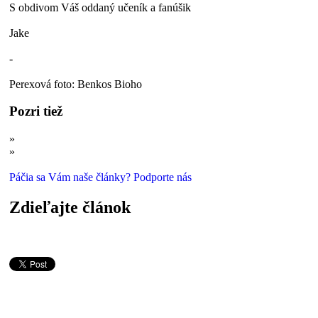
S obdivom Váš oddaný učeník a fanúšik
Jake
-
Perexová foto: Benkos Bioho
Pozri tiež
»
Homosexualita: Fakty verzus demagógia
»
Ako je to s dedičnosťou inteligencie a homosexuality?
Páčia sa Vám naše články? Podporte nás
Zdieľajte článok