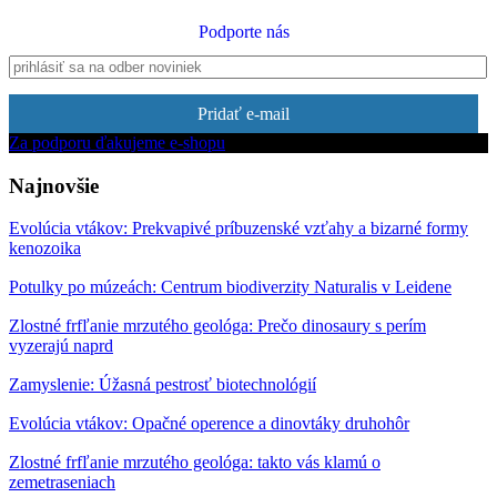
Podporte nás
Pridať e-mail
Za podporu ďakujeme e-shopu
Najnovšie
Evolúcia vtákov: Prekvapivé príbuzenské vzťahy a bizarné formy
kenozoika
Potulky po múzeách: Centrum biodiverzity Naturalis v Leidene
Zlostné frfľanie mrzutého geológa: Prečo dinosaury s perím
vyzerajú naprd
Zamyslenie: Úžasná pestrosť biotechnológií
Evolúcia vtákov: Opačné operence a dinovtáky druhohôr
Zlostné frfľanie mrzutého geológa: takto vás klamú o
zemetraseniach