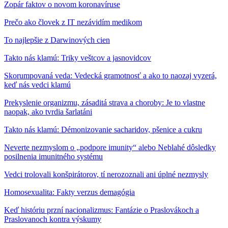
Zopár faktov o novom koronavíruse
Prečo ako človek z IT nezávidím medikom
To najlepšie z Darwinových cien
Takto nás klamú: Triky veštcov a jasnovidcov
Skorumpovaná veda: Vedecká gramotnosť a ako to naozaj vyzerá,
keď nás vedci klamú
Prekyslenie organizmu, zásaditá strava a choroby: Je to vlastne
naopak, ako tvrdia šarlatáni
Takto nás klamú: Démonizovanie sacharidov, pšenice a cukru
Neverte nezmyslom o „podpore imunity“ alebo Neblahé dôsledky
posilnenia imunitného systému
Vedci trolovali konšpirátorov, tí nerozoznali ani úplné nezmysly
Homosexualita: Fakty verzus demagógia
Keď históriu przní nacionalizmus: Fantázie o Praslovákoch a
Praslovanoch kontra výskumy