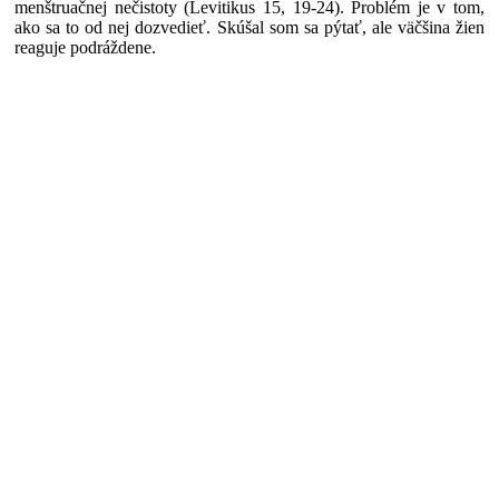
menštruačnej nečistoty (Levitikus 15, 19-24). Problém je v tom,
ako sa to od nej dozvedieť. Skúšal som sa pýtať, ale väčšina žien
reaguje podráždene.