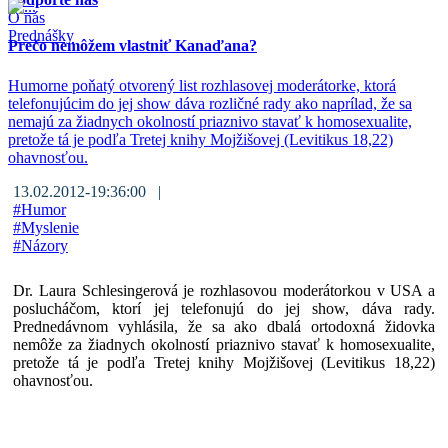
O nás
Prednášky
Prečo nemôžem vlastniť Kanaďana?
Humorne poňatý otvorený list rozhlasovej moderátorke, ktorá
telefonujúcim do jej show dáva rozličné rady ako naprílad, že sa
nemajú za žiadnych okolností priaznivo stavať k homosexualite,
pretože tá je podľa Tretej knihy Mojžišovej (Levitikus 18,22)
ohavnosťou.
13.02.2012-19:36:00 |
#
Humor
#
Myslenie
#
Názory
Dr. Laura Schlesingerová je rozhlasovou moderátorkou v USA a
poslucháčom, ktorí jej telefonujú do jej show, dáva rady.
Prednedávnom vyhlásila, že sa ako dbalá ortodoxná židovka
nemôže za žiadnych okolností priaznivo stavať k homosexualite,
pretože tá je podľa Tretej knihy Mojžišovej (Levitikus 18,22)
ohavnosťou.