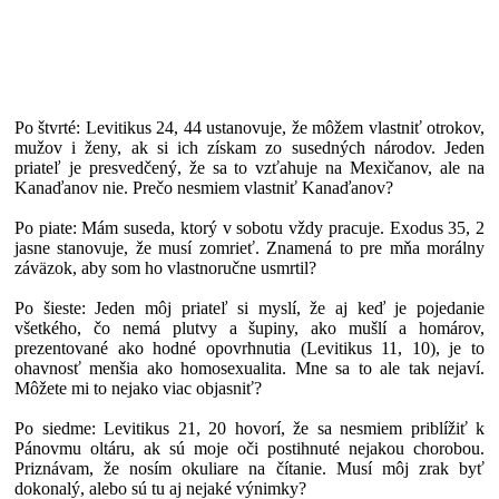
Po štvrté: Levitikus 24, 44 ustanovuje, že môžem vlastniť otrokov,
mužov i ženy, ak si ich získam zo susedných národov. Jeden
priateľ je presvedčený, že sa to vzťahuje na Mexičanov, ale na
Kanaďanov nie. Prečo nesmiem vlastniť Kanaďanov?
Po piate: Mám suseda, ktorý v sobotu vždy pracuje. Exodus 35, 2
jasne stanovuje, že musí zomrieť. Znamená to pre mňa morálny
záväzok, aby som ho vlastnoručne usmrtil?
Po šieste: Jeden môj priateľ si myslí, že aj keď je pojedanie
všetkého, čo nemá plutvy a šupiny, ako mušlí a homárov,
prezentované ako hodné opovrhnutia (Levitikus 11, 10), je to
ohavnosť menšia ako homosexualita. Mne sa to ale tak nejaví.
Môžete mi to nejako viac objasniť?
Po siedme: Levitikus 21, 20 hovorí, že sa nesmiem priblížiť k
Pánovmu oltáru, ak sú moje oči postihnuté nejakou chorobou.
Priznávam, že nosím okuliare na čítanie. Musí môj zrak byť
dokonalý, alebo sú tu aj nejaké výnimky?