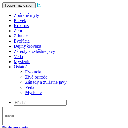
In
Vivo
Toggle navigation
Zbúrané mýty
Pravek
Kozmos
Zem
Zdravie
Evolúcia
Dejiny človeka
Záhady a zvláštne javy
Veda
Myslenie
Ostatné
Evolúcia
Živá príroda
Záhady a zvláštne javy
Veda
Myslenie
Podporte nás