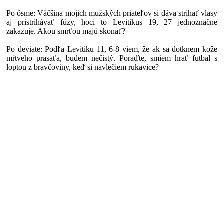
Po ôsme: Väčšina mojich mužských priateľov si dáva strihať vlasy
aj pristrihávať fúzy, hoci to Levitikus 19, 27 jednoznačne
zakazuje. Akou smrťou majú skonať?
Po deviate: Podľa Levitiku 11, 6-8 viem, že ak sa dotknem kože
mŕtveho prasaťa, budem nečistý. Poraďte, smiem hrať futbal s
loptou z bravčoviny, keď si navlečiem rukavice?