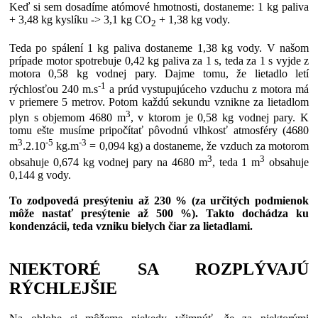
Keď si sem dosadíme atómové hmotnosti, dostaneme: 1 kg paliva
+ 3,48 kg kyslíku -> 3,1 kg CO
+ 1,38 kg vody.
2
Teda po spálení 1 kg paliva dostaneme 1,38 kg vody. V našom
prípade motor spotrebuje 0,42 kg paliva za 1 s, teda za 1 s vyjde z
motora 0,58 kg vodnej pary. Dajme tomu, že lietadlo letí
-1
rýchlosťou 240 m.s
a prúd vystupujúceho vzduchu z motora má
v priemere 5 metrov. Potom každú sekundu vznikne za lietadlom
3
plyn s objemom 4680 m
, v ktorom je 0,58 kg vodnej pary. K
tomu ešte musíme pripočítať pôvodnú vlhkosť atmosféry (4680
3
-5
-3
m
.2.10
kg.m
= 0,094 kg) a dostaneme, že vzduch za motorom
3
3
obsahuje 0,674 kg vodnej pary na 4680 m
, teda 1 m
obsahuje
0,144 g vody.
To zodpovedá presýteniu až 230 % (za určitých podmienok
môže nastať presýtenie až 500 %). Takto dochádza ku
kondenzácii, teda vzniku bielych čiar za lietadlami.
NIEKTORÉ SA ROZPLÝVAJÚ
RÝCHLEJŠIE