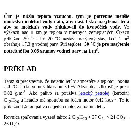
Čím je nižšia teplota vzduchu, tým je potrebné menšie
množstvo molekúl vody nato, aby nastal stav nasýtenia, teda
aby sa molekuly vody zhlukovali do kvapôčiek vody.
Vo
výškach nad 8 km je teplota v miernych zemepisných šírkach
3
približne -50 °C. Pri 20 °C nastáva nasýtený stav, keď 1 m
obsahuje 17,3 g vodnej pary.
Pri teplote -50 °C je pre nasýtenie
3
potrebné iba 0,06 gramov vodnej pary na 1 m
.
PRÍKLAD
Teraz si predstavme, že lietadlo letí v atmosfére s teplotou okolia
-50 °C a relatívnou vlhkosťou 30 %. Absolútna vlhkosť je preto
-3
0,02 g.m
. Ako palivo sa používa
letecký petrolej
(kerozín)
-1
C
H
a lietadlo má spotrebu na jeden motor 0,42 kg.s
. To je
12
26
približne 1,5 ton paliva na jeden motor za hodinu letu.
Rovnica spaľovania vyzerá takto: 2 C
H
+ 37 O
-> 24 CO
+
12
26
2
2
26 H
O.
2