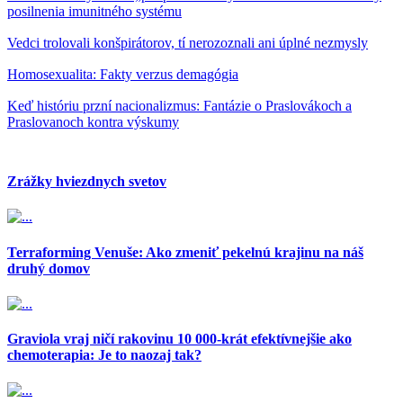
posilnenia imunitného systému
Vedci trolovali konšpirátorov, tí nerozoznali ani úplné nezmysly
Homosexualita: Fakty verzus demagógia
Keď históriu przní nacionalizmus: Fantázie o Praslovákoch a
Praslovanoch kontra výskumy
Zrážky hviezdnych svetov
Terraforming Venuše: Ako zmeniť pekelnú krajinu na náš
druhý domov
Graviola vraj ničí rakovinu 10 000-krát efektívnejšie ako
chemoterapia: Je to naozaj tak?