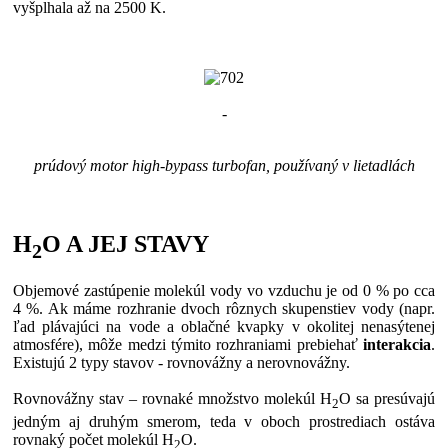
vyšplhala až na 2500 K.
-
prúdový motor high-bypass turbofan, používaný v lietadlách
H
O A JEJ STAVY
2
Objemové zastúpenie molekúl vody vo vzduchu je od 0 % po cca
4 %. Ak máme rozhranie dvoch rôznych skupenstiev vody (napr.
ľad plávajúci na vode a oblačné kvapky v okolitej nenasýtenej
atmosfére), môže medzi týmito rozhraniami prebiehať
interakcia
.
Existujú 2 typy stavov - rovnovážny a nerovnovážny.
Rovnovážny stav – rovnaké množstvo molekúl H
O sa presúvajú
2
jedným aj druhým smerom, teda v oboch prostrediach ostáva
rovnaký počet molekúl H
O.
2