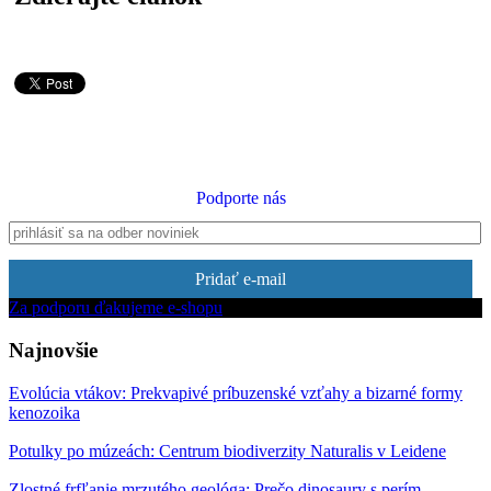
Podporte nás
Pridať e-mail
Za podporu ďakujeme e-shopu
Najnovšie
Evolúcia vtákov: Prekvapivé príbuzenské vzťahy a bizarné formy
kenozoika
Potulky po múzeách: Centrum biodiverzity Naturalis v Leidene
Zlostné frfľanie mrzutého geológa: Prečo dinosaury s perím