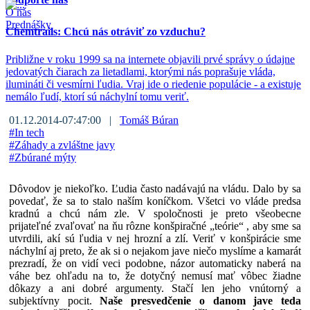
O nás
Prednášky
Chemtrails: Chcú nás otráviť zo vzduchu?
Približne v roku 1999 sa na internete objavili prvé správy o údajne
jedovatých čiarach za lietadlami, ktorými nás poprašuje vláda,
ilumináti či vesmírni ľudia. Vraj ide o riedenie populácie - a existuje
nemálo ľudí, ktorí sú náchylní tomu veriť.
01.12.2014-07:47:00 |
Tomáš Búran
#
In tech
#
Záhady a zvláštne javy
#
Zbúrané mýty
Dôvodov je niekoľko. Ľudia často nadávajú na vládu. Dalo by sa
povedať, že sa to stalo naším koníčkom. Všetci vo vláde predsa
kradnú a chcú nám zle. V spoločnosti je preto všeobecne
prijateľné zvaľovať na ňu rôzne konšpiračné „teórie“ , aby sme sa
utvrdili, akí sú ľudia v nej hrozní a zlí. Veriť v konšpirácie sme
náchylní aj preto, že ak si o nejakom jave niečo myslíme a kamarát
prezradí, že on vidí veci podobne, názor automaticky naberá na
váhe bez ohľadu na to, že dotyčný nemusí mať vôbec žiadne
dôkazy a ani dobré argumenty. Stačí len jeho vnútorný a
subjektívny pocit.
Naše presvedčenie o danom jave teda