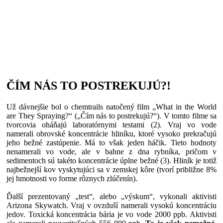
ČÍM NÁS TO POSTREKUJÚ?!
Už dávnejšie bol o chemtrails natočený film „What in the World
are They Spraying?“ („Čím nás to postrekujú?“). V tomto filme sa
tvorcovia oháňajú laboratórnymi testami (2). Vraj vo vode
namerali obrovské koncentrácie hliníku, ktoré vysoko prekračujú
jeho bežné zastúpenie. Má to však jeden háčik. Tieto hodnoty
nenamerali vo vode, ale v bahne z dna rybníka, pričom v
sedimentoch sú takéto koncentrácie úplne bežné (3). Hliník je totiž
najbežnejší kov vyskytujúci sa v zemskej kôre (tvorí približne 8%
jej hmotnosti vo forme rôznych zlúčenín).
Ďalší prezentovaný „test“, alebo „výskum“, vykonali aktivisti
Arizona Skywatch. Vraj v ovzduší namerali vysokú koncentráciu
jedov. Toxická koncentrácia bária je vo vode 2000 ppb. Aktivisti