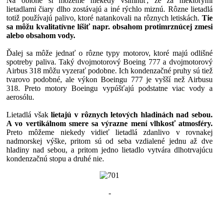
Na oblohe si môžeme niekedy všimnúť, že za niektorými
lietadlami čiary dlho zostávajú a iné rýchlo miznú. Rôzne lietadlá
totiž používajú palivo, ktoré natankovali na rôznych letiskách.
Tie
sa môžu kvalitatívne líšiť napr. obsahom protimrznúcej zmesi
alebo obsahom vody.
Ďalej sa môže jednať o rôzne typy motorov, ktoré majú odlišné
spotreby paliva. Taký dvojmotorový Boeing 777 a dvojmotorový
Airbus 318 môžu vyzerať podobne. Ich kondenzačné pruhy sú tiež
tvarovo podobné, ale výkon Boeingu 777 je vyšší než Airbusu
318. Preto motory Boeingu vypúšťajú podstatne viac vody a
aerosólu.
Lietadlá však
lietajú v rôznych letových hladinách nad sebou.
A vo vertikálnom smere sa výrazne mení vlhkosť atmosféry.
Preto môžeme niekedy vidieť lietadlá zdanlivo v rovnakej
nadmorskej výške, pritom sú od seba vzdialené jednu až dve
hladiny nad sebou, a pritom jedno lietadlo vytvára dlhotrvajúcu
kondenzačnú stopu a druhé nie.
-