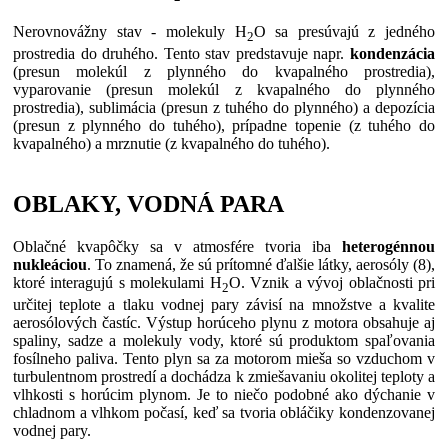
Nerovnovážny stav - molekuly H
O sa presúvajú z jedného
2
prostredia do druhého. Tento stav predstavuje napr.
kondenzácia
(presun molekúl z plynného do kvapalného prostredia),
vyparovanie (presun molekúl z kvapalného do plynného
prostredia), sublimácia (presun z tuhého do plynného) a depozícia
(presun z plynného do tuhého), prípadne topenie (z tuhého do
kvapalného) a mrznutie (z kvapalného do tuhého).
OBLAKY, VODNÁ PARA
Oblačné kvapôčky sa v atmosfére tvoria iba
heterogénnou
nukleáciou
. To znamená, že sú prítomné ďalšie látky, aerosóly (8),
ktoré interagujú s molekulami H
O. Vznik a vývoj oblačnosti pri
2
určitej teplote a tlaku vodnej pary závisí na množstve a kvalite
aerosólových častíc. Výstup horúceho plynu z motora obsahuje aj
spaliny, sadze a molekuly vody, ktoré sú produktom spaľovania
fosílneho paliva. Tento plyn sa za motorom mieša so vzduchom v
turbulentnom prostredí a dochádza k zmiešavaniu okolitej teploty a
vlhkosti s horúcim plynom. Je to niečo podobné ako dýchanie v
chladnom a vlhkom počasí, keď sa tvoria obláčiky kondenzovanej
vodnej pary.