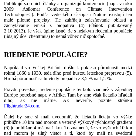
Publikujú sa o nich články a organizujú konferencie (napr. v roku
2009 „Asilomar Conference on Climate Intervention
Technologies“). Podľa vedeckého časopisu Nature existujú len
malé pilotné projekty. Tie zahŕňajú zalesňovanie oblastí a
zachytávanie emisií z biopaliva (4) (článok publikovaný
2.10.2013). Je však úplne jasné, že s nejakým riedením populácie
(údajný účel chemtrails) to nemá vôbec nič spoločné.
RIEDENIE POPULÁCIE?
Napríklad vo Veľkej Británii došlo k poklesu pôrodnosti medzi
rokmi 1860 a 1930, teda dlho pred hustou leteckou prepravou (5).
Hrubá pôrodnosť sa tu vtedy prepadla z 3,5 % na 1,5 %.
Pravdu povediac, riedenie populácie by bolo viac než v západnej
Európe potrebné napr. v Afrike. Tam by sme však lietadlo hľadali
dlho, ak nie márne. Ak neveríte, pozrite stránku
Flightradar24.com
.
Ďalej by sme si mali uvedomiť, že lietadlá lietajú vo výške
približne 10 km nad morom a veterný výškový rýchlostný gradient
(6) je približne 4 m/s na 1 km. To znamená, že vo výškach 10 km
nad morom je silný vietor a tí, ktorí by mali na svedomí