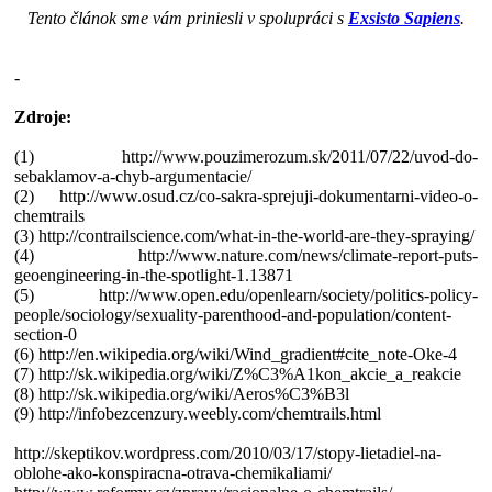
Tento článok sme vám priniesli v spolupráci s
Exsisto Sapiens
.
-
Zdroje:
(1) http://www.pouzimerozum.sk/2011/07/22/uvod-do-
sebaklamov-a-chyb-argumentacie/
(2) http://www.osud.cz/co-sakra-sprejuji-dokumentarni-video-o-
chemtrails
(3) http://contrailscience.com/what-in-the-world-are-they-spraying/
(4) http://www.nature.com/news/climate-report-puts-
geoengineering-in-the-spotlight-1.13871
(5) http://www.open.edu/openlearn/society/politics-policy-
people/sociology/sexuality-parenthood-and-population/content-
section-0
(6) http://en.wikipedia.org/wiki/Wind_gradient#cite_note-Oke-4
(7) http://sk.wikipedia.org/wiki/Z%C3%A1kon_akcie_a_reakcie
(8) http://sk.wikipedia.org/wiki/Aeros%C3%B3l
(9) http://infobezcenzury.weebly.com/chemtrails.html
http://skeptikov.wordpress.com/2010/03/17/stopy-lietadiel-na-
oblohe-ako-konspiracna-otrava-chemikaliami/