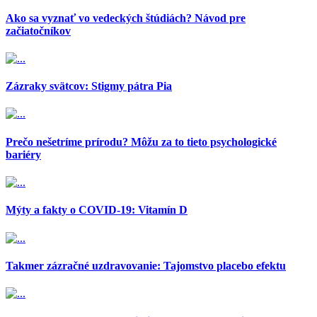
Ako sa vyznať vo vedeckých štúdiách? Návod pre
začiatočníkov
Zázraky svätcov: Stigmy pátra Pia
Prečo nešetríme prírodu? Môžu za to tieto psychologické
bariéry
Mýty a fakty o COVID-19: Vitamín D
Takmer zázračné uzdravovanie: Tajomstvo placebo efektu