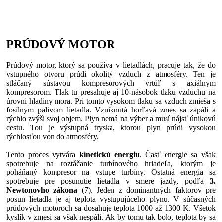
PRÚDOVÝ MOTOR
Prúdový motor, ktorý sa používa v lietadlách, pracuje tak, že do
vstupného otvoru prúdi okolitý vzduch z atmosféry. Ten je
stláčaný sústavou kompresorových vrtúľ s axiálnym
kompresorom. Tlak tu presahuje aj 10-násobok tlaku vzduchu na
úrovni hladiny mora. Pri tomto vysokom tlaku sa vzduch zmieša s
fosílnym palivom lietadla. Vzniknutá horľavá zmes sa zapáli a
rýchlo zvýši svoj objem. Plyn nemá na výber a musí nájsť únikovú
cestu. Tou je výstupná tryska, ktorou plyn prúdi vysokou
rýchlosťou von do atmosféry.
Tento proces vytvára
kinetickú energiu
. Časť energie sa však
spotrebuje na roztáčanie turbínového hriadeľa, ktorým je
poháňaný kompresor na vstupe turbíny. Ostatná energia sa
spotrebuje pre posunutie lietadla v smere jazdy, podľa
3.
Newtonovho zákona
(7). Jeden z dominantných faktorov pre
posun lietadla je aj teplota vystupujúceho plynu. V súčasných
prúdových motoroch sa dosahuje teplota 1000 až 1300 K. Všetok
kyslík v zmesi sa však nespáli. Ak by tomu tak bolo, teplota by sa