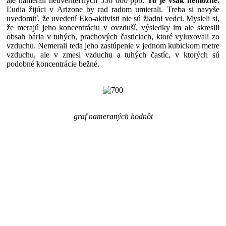
ale namerali neuveriteľných 556 000 ppb.
To je však nemožné.
Ľudia žijúci v Arizone by rad radom umierali. Treba si navyše
uvedomiť, že uvedení Eko-aktivisti nie sú žiadni vedci. Mysleli si,
že merajú jeho koncentráciu v ovzduší, výsledky im ale skreslil
obsah bária v tuhých, prachových časticiach, ktoré vyluxovali zo
vzduchu. Nemerali teda jeho zastúpenie v jednom kubickom metre
vzduchu, ale v zmesi vzduchu a tuhých častíc, v ktorých sú
podobné koncentrácie bežné.
graf nameraných hodnôt