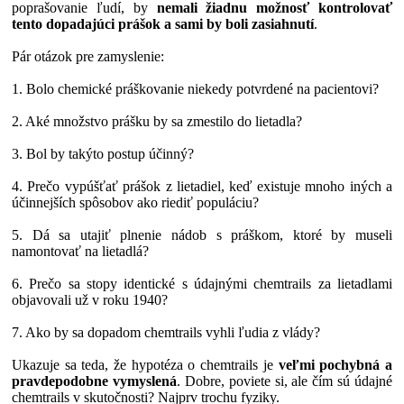
poprašovanie ľudí, by
nemali žiadnu možnosť kontrolovať
tento dopadajúci prášok a sami by boli zasiahnutí
.
Pár otázok pre zamyslenie:
1. Bolo chemické práškovanie niekedy potvrdené na pacientovi?
2. Aké množstvo prášku by sa zmestilo do lietadla?
3. Bol by takýto postup účinný?
4. Prečo vypúšťať prášok z lietadiel, keď existuje mnoho iných a
účinnejších spôsobov ako riediť populáciu?
5. Dá sa utajiť plnenie nádob s práškom, ktoré by museli
namontovať na lietadlá?
6. Prečo sa stopy identické s údajnými chemtrails za lietadlami
objavovali už v roku 1940?
7. Ako by sa dopadom chemtrails vyhli ľudia z vlády?
Ukazuje sa teda, že hypotéza o chemtrails je
veľmi pochybná a
pravdepodobne vymyslená
. Dobre, poviete si, ale čím sú údajné
chemtrails v skutočnosti? Najprv trochu fyziky.