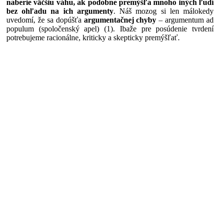
naberie väčšiu váhu, ak podobne premýšľa mnoho iných ľudí
bez ohľadu na ich argumenty
. Náš mozog si len málokedy
uvedomí, že sa dopúšťa
argumentačnej chyby
– argumentum ad
populum (spoločenský apel) (1). Ibaže pre posúdenie tvrdení
potrebujeme racionálne, kriticky a skepticky premýšľať.