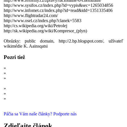
http://www.reformy.cz/zpravy/racionalne-o-chemtrails/
http://www.sysifos.cz/index.php?id=vypis&sec=1265034856
http://www.infomet.cz/index.php?id=read&idd=1351335406
http://www.flightradar24.com/
http://www.osel.cz/index.php?clanek=5583
http://cs.wikipedia.org/wiki/Petrolej
http://sk.wikipedia.org/wiki/Kompresor_(plyn)
Obrázky: public domain, http://2.bp.blogspot.com/, užívateľ
wikimédie K. Aainsqatsi
Pozri tiež
»
Takto nás klamú: Kozmetický priemysel
»
Takto nás klamú: Triky veštcov a jasnovidcov
»
Lietajúce taniere nacistov: Okultné spoločenstvá a kontakt s
mimozemšťanmi?
»
Fingované pristátie na Mesiaci: 10 najväčších mýtov
»
Vedci trolovali konšpirátorov, tí nerozoznali ani úplné nezmysly
»
Konšpiračné teórie o očkovaní, rakovine či pristátí na Mesiaci by
odhalili do 4 rokov
Páčia sa Vám naše články? Podporte nás
Zdieľajte článok