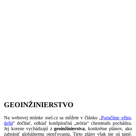
GEOINŽINIERSTVO
Na webovej stránke osel.cz sa môžete v článku „
Poručíme větru,
dešti
“ dočítať, odkiaľ konšpiračná „teória“ chemtrails pochádza.
Jej korene vychádzajú z
geoinžinierstva
, konkrétne plánov, ako
zabrániť globálnemu otepľovaniu. Tieto plány však nie sú tajné.