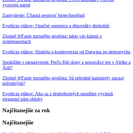
vyzerajú naprd
Zamyslenie: Úžasná pestrosť biotechnológií
Evolúcia vtákov: Opačné operence a dinovtáky druhohôr
Zlostné frfľanie mrzutého geológa: takto vás klamú o
zemetraseniach
Evolúcia vtákov: História a kontroverzia od Darwina po deinonycha
Spolužitie s megazvermi: Prečo žijú slony a nosorožce len v Afrike a
Ázii?
Zlostné frfľanie mrzutého geológa: Sú prírodné katastrofy naozaj
prírodnými?
Evolúcia vtákov: Ako sa z druhohorných monštier vyvinuli
elegantní páni oblohy
Najčítanejšie za rok
Najčítanejšie