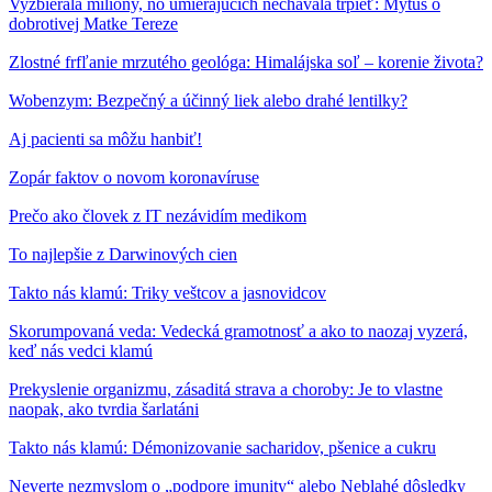
Vyzbierala milióny, no umierajúcich nechávala trpieť: Mýtus o
dobrotivej Matke Tereze
Zlostné frfľanie mrzutého geológa: Himalájska soľ – korenie života?
Wobenzym: Bezpečný a účinný liek alebo drahé lentilky?
Aj pacienti sa môžu hanbiť!
Zopár faktov o novom koronavíruse
Prečo ako človek z IT nezávidím medikom
To najlepšie z Darwinových cien
Takto nás klamú: Triky veštcov a jasnovidcov
Skorumpovaná veda: Vedecká gramotnosť a ako to naozaj vyzerá,
keď nás vedci klamú
Prekyslenie organizmu, zásaditá strava a choroby: Je to vlastne
naopak, ako tvrdia šarlatáni
Takto nás klamú: Démonizovanie sacharidov, pšenice a cukru
Neverte nezmyslom o „podpore imunity“ alebo Neblahé dôsledky