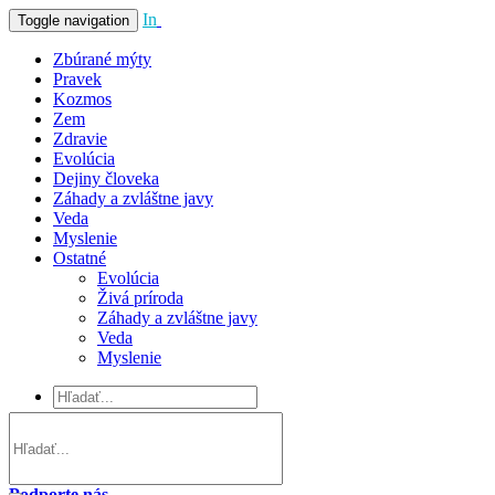
In
Vivo
Toggle navigation
Zbúrané mýty
Pravek
Kozmos
Zem
Zdravie
Evolúcia
Dejiny človeka
Záhady a zvláštne javy
Veda
Myslenie
Ostatné
Evolúcia
Živá príroda
Záhady a zvláštne javy
Veda
Myslenie
Podporte nás