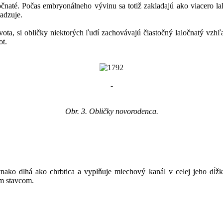
čnaté. Počas embryonálneho vývinu sa totiž zakladajú ako viacero la
adzuje.
ota, si obličky niektorých ľudí zachovávajú čiastočný laločnatý vzhľad
ot.
-
Obr. 3. Obličky novorodenca.
ako dlhá ako chrbtica a vyplňuje miechový kanál v celej jeho dĺžke.
ým stavcom.