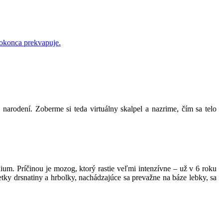
dokonca prekvapuje.
 narodení. Zoberme si teda virtuálny skalpel a nazrime, čím sa telo
ium. Príčinou je mozog, ktorý rastie veľmi intenzívne – už v 6 roku
tky drsnatiny a hrbolky, nachádzajúce sa prevažne na báze lebky, sa