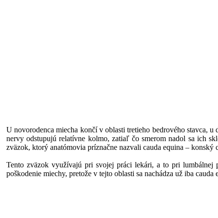
U novorodenca miecha končí v oblasti tretieho bedrového stavca, u 
nervy odstupujú relatívne kolmo, zatiaľ čo smerom nadol sa ich s
zväzok, ktorý anatómovia príznačne nazvali cauda equina – konský 
Tento zväzok využívajú pri svojej práci lekári, a to pri lumbáln
poškodenie miechy, pretože v tejto oblasti sa nachádza už iba cauda 