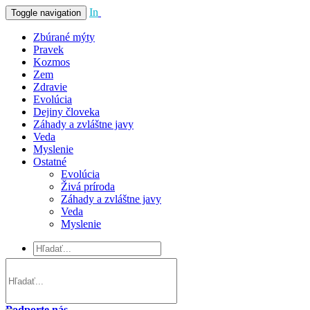
In
Vivo
Toggle navigation
Zbúrané mýty
Pravek
Kozmos
Zem
Zdravie
Evolúcia
Dejiny človeka
Záhady a zvláštne javy
Veda
Myslenie
Ostatné
Evolúcia
Živá príroda
Záhady a zvláštne javy
Veda
Myslenie
Podporte nás