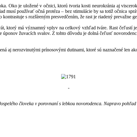
ka. Oko je uložené v očnici, ktorú tvoria kosti neurokránia aj viscerok
klad musí používať očná protéza – bez stimulácie by sa totiž očnica spr
kontrastuje s rozšíreným presvedčením, že rast je riadený prevažne ge
arát, ktorý má významný vplyv na celkový vzhľad tváre. Rast čeľustí 
 úponov žuvacích svalov. Z tohto dôvodu je dolná čeľusť novorodenca, 
nená aj nerozvinutými prínosovými dutinami, ktoré sú naznačené len ak
-
dospelého človeka v porovnaní s lebkou novorodenca. Napravo pohľad