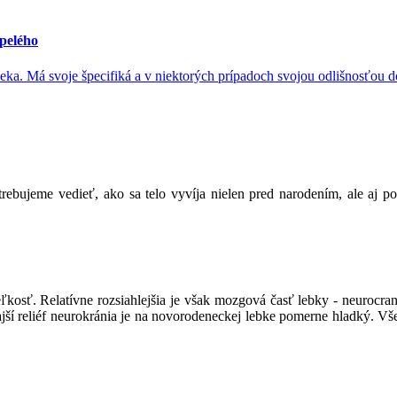
pelého
ka. Má svoje špecifiká a v niektorých prípadoch svojou odlišnosťou 
ebujeme vedieť, ako sa telo vyvíja nielen pred narodením, ale aj po
osť. Relatívne rozsiahlejšia je však mozgová časť lebky - neurocran
ší reliéf neurokránia je na novorodeneckej lebke pomerne hladký. Vše