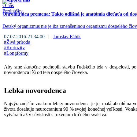
O nás
Prednášky
Ohromujúca premena: Takto odlišná je anatómia dieťaťa od dos
Detský organizmus nie je iba zmenšeninou organizmu dospelého člove
07.07.2016-21:34:00 |
Jaroslav Fábik
#
Živá príroda
#
Kuriozity
#
Longformy
Aby sme skutočne pochopili stavbu ľudského tela v dospelosti, potr
novorodenca líši od tela dospelého človeka.
Lebka novorodenca
Najvýraznejším znakom lebky novorodenca je jej malá absolútna veľk
života dosahuje neurocranium 90 % svojej konečnej veľkosti. Vonkaj
vytvárajú až v súvislosti s rozvojom krčného svalstva.