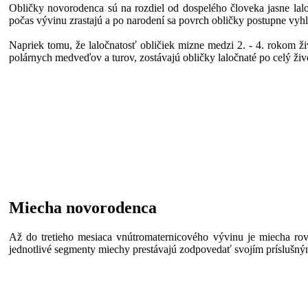
Obličky novorodenca sú na rozdiel od dospelého človeka jasne lalo
počas vývinu zrastajú a po narodení sa povrch obličky postupne vyhl
Napriek tomu, že laločnatosť obličiek mizne medzi 2. - 4. rokom živ
polárnych medveďov a turov, zostávajú obličky laločnaté po celý živ
Miecha novorodenca
Až do tretieho mesiaca vnútromaternicového vývinu je miecha rovn
jednotlivé segmenty miechy prestávajú zodpovedať svojím príslušn