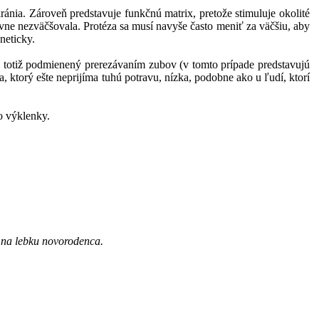
ránia. Zároveň predstavuje funkčnú matrix, pretože stimuluje okolité
ávne nezväčšovala. Protéza sa musí navyše často meniť za väčšiu, aby
neticky.
je totiž podmienený prerezávaním zubov (v tomto prípade predstavujú
ktorý ešte neprijíma tuhú potravu, nízka, podobne ako u ľudí, ktorí
o výklenky.
 na lebku novorodenca.