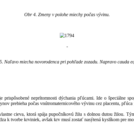
Obr 4. Zmeny v polohe miechy počas vývinu.
-
5. Naľavo miecha novorodenca pri pohľade zozadu. Napravo cauda e
 je prispôsobené neprítomnosti dýchania pľúcami. Ide o špeciálne sp
ynov prebieha počas vnútromaternicového vývinu cez placentu, pľúca 
lastne cieva, ktorá spája pupočníkovú žilu s dolnou dutou žilou. Tý
hádza k tvorbe krviniek, avšak krv musí zostať nasýtená kyslíkom pre mo