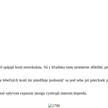
 spájajú kosti neurokránia. Sú z hľadiska rastu nesmierne dôležité, p
a lebečných kostí im umožňuje podsunúť sa pod seba pri priechode p
 sa pod vplyvom expanzie mozgu vysúvajú smerom dopredu.