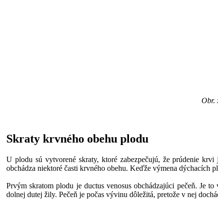
Obr. 
Skraty krvného obehu plodu
U plodu sú vytvorené skraty, ktoré zabezpečujú, že prúdenie krvi
obchádza niektoré časti krvného obehu. Keďže výmena dýchacích pl
Prvým skratom plodu je ductus venosus obchádzajúci pečeň. Je to v
dolnej dutej žily. Pečeň je počas vývinu dôležitá, pretože v nej doc