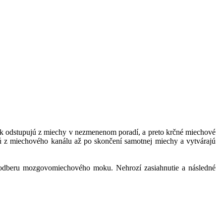
však odstupujú z miechy v nezmenenom poradí, a preto krčné miechové
jú z miechového kanálu až po skončení samotnej miechy a vytvárajú
lom odberu mozgovomiechového moku. Nehrozí zasiahnutie a následné