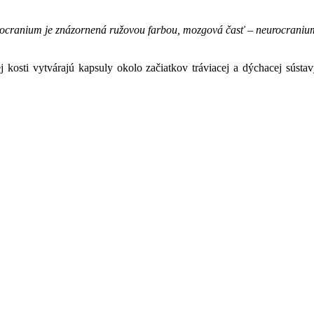
erocranium je znázornená ružovou farbou, mozgová časť – neurocranium
j kosti vytvárajú kapsuly okolo začiatkov tráviacej a dýchacej sústav