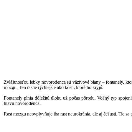
Zvláštnosťou lebky novorodenca sú väzivové blany – fontanely, ktoré
mozgu. Ten rastie rýchlejšie ako kosti, ktoré ho kryjú.
Fontanely plnia dôležitú úlohu už počas pôrodu. Voľný typ spojeni
hlavu novorodenca.
Rast mozgu neovplyvňuje iba rast neurokránia, ale aj čeľustí. Tie