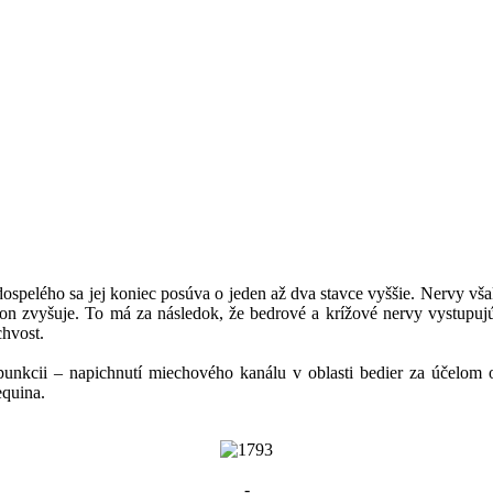
dospelého sa jej koniec posúva o jeden až dva stavce vyššie. Nervy 
klon zvyšuje. To má za následok, že bedrové a krížové nervy vystupu
chvost.
ej punkcii – napichnutí miechového kanálu v oblasti bedier za úče
equina.
-