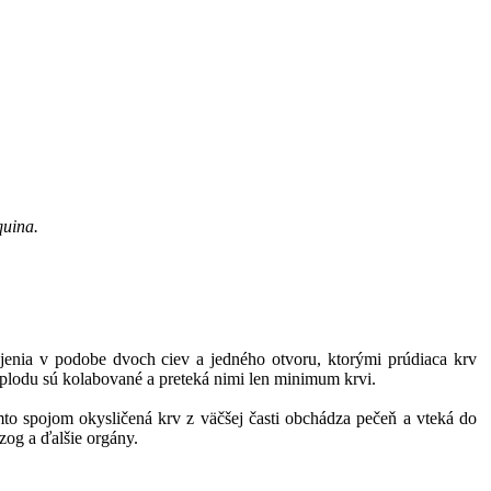
quina.
ojenia v podobe dvoch ciev a jedného otvoru, ktorými prúdiaca krv
plodu sú kolabované a preteká nimi len minimum krvi.
mto spojom okysličená krv z väčšej časti obchádza pečeň a vteká do
zog a ďalšie orgány.