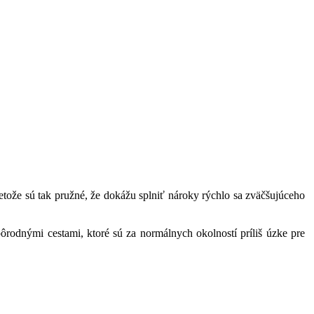
retože sú tak pružné, že dokážu splniť nároky rýchlo sa zväčšujúceho
ôrodnými cestami, ktoré sú za normálnych okolností príliš úzke pre