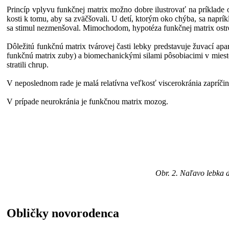
Princíp vplyvu funkčnej matrix možno dobre ilustrovať na príklade o
kosti k tomu, aby sa zväčšovali. U detí, ktorým oko chýba, sa naprí
sa stimul nezmenšoval. Mimochodom, hypotéza funkčnej matrix ostro 
Dôležitú funkčnú matrix tvárovej časti lebky predstavuje žuvací ap
funkčnú matrix zuby) a biomechanickými silami pôsobiacimi v mieste
stratili chrup.
V neposlednom rade je malá relatívna veľkosť viscerokránia zapríči
V prípade neurokránia je funkčnou matrix mozog.
Obr. 2. Naľavo lebka 
Obličky novorodenca