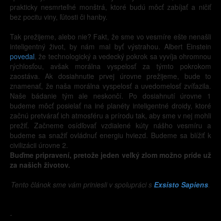
prakticky nesmrteľné monštrá, ktoré budú môcť zabíjať a ničiť
bez pocitu viny, ľútosti či hanby.
Tak prežijeme, alebo nie? Fakt, že sme vo vesmíre ešte nenašli
inteligentný život, by nám mal byť výstrahou. Albert Einstein
povedal
, že technologický a vedecký pokrok sa vyvíja ohromnou
rýchlosťou, avšak morálna vyspelosť za týmto pokrokom
zaostáva. Ak dosiahnutie prvej úrovne prežijeme, bude to
znamenať, že naša morálna vyspelosť a uvedomelosť zvíťazila.
Naše bádanie tým ale neskončí. Po dosiahnutí úrovne 1
budeme môcť posielať na iné planéty inteligentné droidy, ktoré
začnú pretvárať ich atmosféru a prírodu tak, aby sme v nej mohli
prežiť. Začneme osídľovať vzdialené kúty nášho vesmíru a
budeme sa snažiť ovládnuť energiu hviezd. Budeme sa blížiť k
civilizácii úrovne 2.
Buďme pripravení, pretože jeden veľký zlom možno príde už
za našich životov.
Tento článok sme vám priniesli v spolupráci s
Exsisto Sapiens
.
-