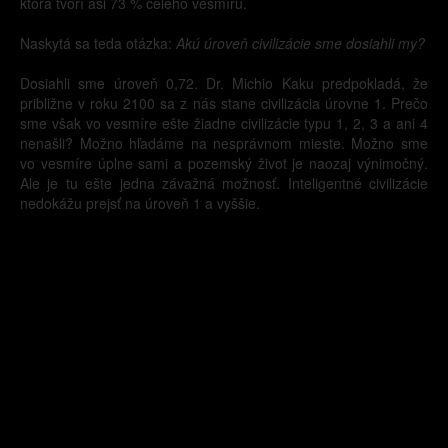
ktorá tvorí asi 73 % celého vesmíru.
Naskytá sa teda otázka:
Akú úroveň civilizácie sme dosiahli my?
Dosiahli sme úroveň 0,72. Dr. Michio Kaku predpokladá, že
približne v roku 2100 sa z nás stane civilizácia úrovne 1. Prečo
sme však vo vesmíre ešte žiadne civilizácie typu 1, 2, 3 a ani 4
nenašli? Možno hľadáme na nesprávnom mieste. Možno sme
vo vesmíre úplne sami a pozemský život je naozaj výnimočný.
Ale je tu ešte jedna závažná možnosť. Inteligentné civilizácie
nedokážu prejsť na úroveň 1 a vyššie.