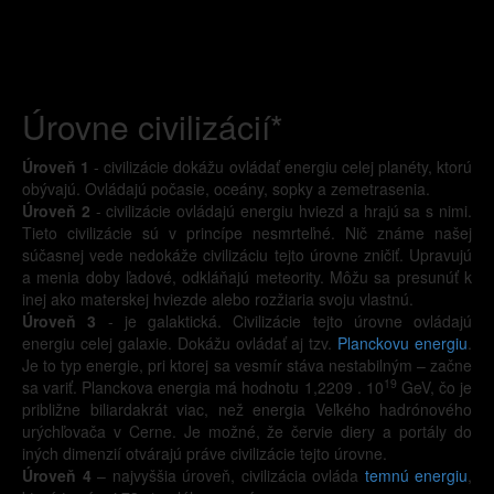
Úrovne civilizácií*
Úroveň 1
- civilizácie dokážu ovládať energiu celej planéty, ktorú
obývajú. Ovládajú počasie, oceány, sopky a zemetrasenia.
Úroveň 2
- civilizácie ovládajú energiu hviezd a hrajú sa s nimi.
Tieto civilizácie sú v princípe nesmrteľné. Nič známe našej
súčasnej vede nedokáže civilizáciu tejto úrovne zničiť. Upravujú
a menia doby ľadové, odkláňajú meteority. Môžu sa presunúť k
inej ako materskej hviezde alebo rozžiaria svoju vlastnú.
Úroveň 3
- je galaktická. Civilizácie tejto úrovne ovládajú
energiu celej galaxie. Dokážu ovládať aj tzv.
Planckovu energiu
.
Je to typ energie, pri ktorej sa vesmír stáva nestabilným – začne
19
sa variť. Planckova energia má hodnotu 1,2209 . 10
GeV, čo je
približne biliardakrát viac, než energia Veľkého hadrónového
urýchľovača v Cerne. Je možné, že červie diery a portály do
iných dimenzií otvárajú práve civilizácie tejto úrovne.
Úroveň 4
– najvyššia úroveň, civilizácia ovláda
temnú energiu
,