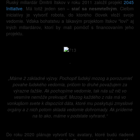
Ruský miliardár Dmitrii Itskov v roku 2011 založil projekt
2045
Initiative
. Má totiž jeden sen –
stať sa nesmrteľným
. Cieľom
iniciatívy je vytvoriť robota, do ktorého človek vloží svoje
vedomie. Vďaka bohatstvu a lákavým projektom Itskov "loví" aj
iných miliardárov, ktorí by mali pomôcť s financovaním jeho
projektu.
-
„Máme 2 základné výzvy. Pochopiť ľudský mozog a porozumieť
povahe ľudského vedomia, pričom to druhé považujem za
výrazne ťažšie. Ak pochopíme vedomie, tak nás už nič vo
vesmíre nemôže prekvapiť. Mozog každého z nás má vo
vonkajšom svete k dispozícii dáta, ktoré mu poskytujú zmyslové
orgány a z nich potom skladá vedomie dohromady. Ak prídeme
na to ako, máme v podstate vyhrané.“
Do roku 2020 plánuje vytvoriť tzv. avatary, ktoré budú riadené