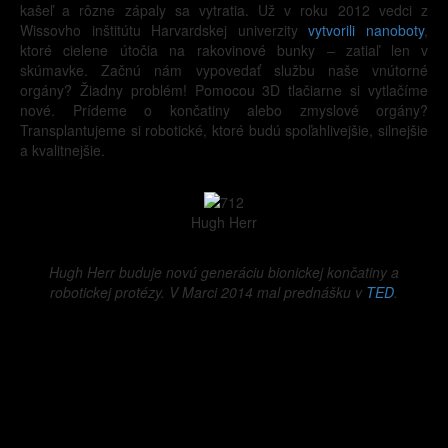
kašeľ a rôzne zápaly sa vytratia. Už v roku 2012 vedci z
Wissovho inštitútu Harvardskej univerzity
vytvorili nanoboty
,
ktoré cielene útočia na rakovinové bunky – zatiaľ len v
skúmavke. Začnú nám vypovedať službu naše vnútorné
orgány? Žiadny problém! Pomocou 3D tlačiarne si vytlačíme
nové. Prídeme o končatiny alebo zmyslové orgány?
Transplantujeme si robotické, ktoré budú spoľahlivejšie, silnejšie
a kvalitnejšie.
Hugh Herr
Hugh Herr buduje novú generáciu bionickej končatiny a
robotickej protézy. V Marci 2014 mal prednášku v
TED
.