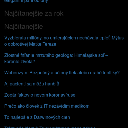
elegantní páni oblohy
Najčítanejšie za rok
Najčítanejšie
Vyzbierala milióny, no umierajúcich nechávala trpieť: Mýtus
o dobrotivej Matke Tereze
Zlostné frfľanie mrzutého geológa: Himalájska soľ –
korenie života?
Wobenzym: Bezpečný a účinný liek alebo drahé lentilky?
Aj pacienti sa môžu hanbiť!
Zopár faktov o novom koronavíruse
Prečo ako človek z IT nezávidím medikom
To najlepšie z Darwinových cien