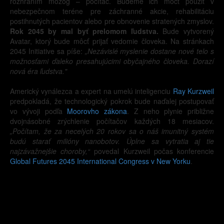
rozhraním mozog – počítač. Budeme ich môcť použiť v
nebezpečnom teréne pre záchranné akcie, rehabilitáciu
postihnutých pacientov alebo pre obnovenie stratených zmyslov.
Rok 2045 by mal byť prelomom ľudstva.
Bude vytvorený
Avatar, ktorý bude môcť prijať vedomie človeka. Na stránkach
2045 Initiative sa píše:
„Nezávislé myslenie dostane nové telo s
možnosťami ďaleko presahujúcimi obyčajného človeka. Dorazí
nová éra ľudstva."
Americký vynálezca a expert na umelú inteligenciu
Ray Kurzweil
predpokladá, že technologický pokrok bude naďalej postupovať
vo vývoji podľa
Moorovho zákona
. Z neho plynie približne
dvojnásobné zrýchlenie počítačov každých 18 mesiacov.
„Počítam, že za necelých 20 rokov sa o náš imunitný systém
budú starať milióny nanobotov. Úplne sa vytratia aj tie
najzávažnejšie choroby,“
povedal Kurzweil počas konferencie
Global Futures 2045 International Congress v New Yorku
.