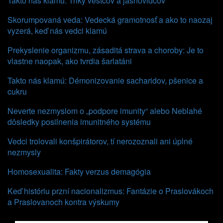
Takto nás klamú: Triky veštcov a jasnovidcov
Skorumpovaná veda: Vedecká gramotnosť a ako to naozaj
vyzerá, keď nás vedci klamú
Prekyslenie organizmu, zásaditá strava a choroby: Je to
vlastne naopak, ako tvrdia šarlatáni
Takto nás klamú: Démonizovanie sacharidov, pšenice a
cukru
Neverte nezmyslom o „podpore imunity“ alebo Neblahé
dôsledky posilnenia imunitného systému
Vedci trolovali konšpirátorov, tí nerozoznali ani úplné
nezmysly
Homosexualita: Fakty verzus demagógia
Keď históriu przní nacionalizmus: Fantázie o Praslovákoch
a Praslovanoch kontra výskumy