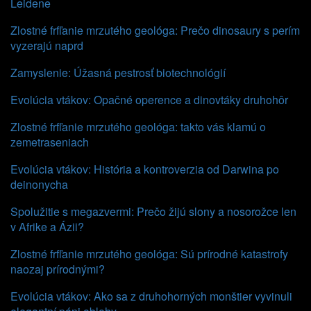
Leidene
Zlostné frfľanie mrzutého geológa: Prečo dinosaury s perím
vyzerajú naprd
Zamyslenie: Úžasná pestrosť biotechnológií
Evolúcia vtákov: Opačné operence a dinovtáky druhohôr
Zlostné frfľanie mrzutého geológa: takto vás klamú o
zemetraseniach
Evolúcia vtákov: História a kontroverzia od Darwina po
deinonycha
Spolužitie s megazvermi: Prečo žijú slony a nosorožce len
v Afrike a Ázii?
Zlostné frfľanie mrzutého geológa: Sú prírodné katastrofy
naozaj prírodnými?
Evolúcia vtákov: Ako sa z druhohorných monštier vyvinuli