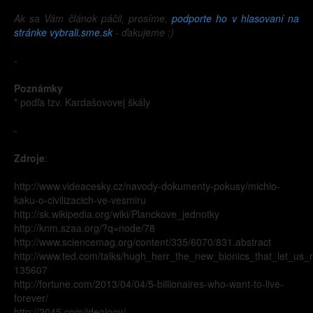
Ak sa Vám článok páčil, prosíme,
podporte ho v hlasovaní na
stránke vybrali.sme.sk
- ďakujeme :)
-
Poznámky
* podľa tzv. Kardašovovej škály
-
Zdroje
:
http://www.videacesky.cz/navody-dokumenty-pokusy/michio-
kaku-o-civilizacich-ve-vesmiru
http://sk.wikipedia.org/wiki/Planckove_jednotky
http://knm.szaa.org/?q=node/78
http://www.sciencemag.org/content/335/6070/831.abstract
http://www.ted.com/talks/hugh_herr_the_new_bionics_that_let_us
135607
http://fortune.com/2013/04/04/5-billionaires-who-want-to-live-
forever/
http://2045.com/ideology/