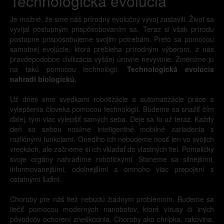
Technologická evolúcia
Je možné, že sme náš prírodný evolučný vývoj zastavili. Život sa
vyvíjal postupným prispôsobovaním sa. Teraz si však prírodu
postupne prispôsobujeme svojim potrebám. Preto sa pomocou
samotnej evolúcie, ktorá prebieha prírodným výberom, z nás
pravdepodobne civilizácia vyššej úrovne nevyvinie. Zmeníme ju
na takú pomocou technológií.
Technologická evolúcia
nahradí biologickú.
Už dnes sme svedkami robotizácie a automatizácie práce a
vylepšenia človeka pomocou technológií. Budeme sa snažiť čím
ďalej, tým viac vylepšiť samých seba. Deje sa to už teraz. Každý
deň so sebou nosíme inteligentné mobilné zariadenia s
rozličnými funkciami. Onedlho ich nebudeme nosiť len vo svojich
vreckách, ale začneme si ich vkladať do vlastných tiel. Pomaličky
svoje orgány nahradíme robotickými. Staneme sa silnejšími,
informovanejšími, odolnejšími a omnoho viac prepojení s
ostatnými ľuďmi.
Choroby pre náš tiež nebudú žiadnym problémom. Budeme sa
liečiť pomocou moderných nanobotov, ktoré vírusy či iných
pôvodcov ochorení zneškodnia. Choroby ako chrípka, rakovina,