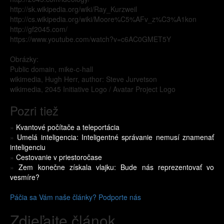
http://sk.wikipedia.org/wiki/Ray_Kurzweil
http://cs.wikipedia.org/wiki/Moore%C5%AFv_z%C3%A1kon
http://gf2045.com/
https://www.youtube.com/watch?v=c6AC0GMET5Y
Obrázky:
Public domain, mike-c-hall
wikimedia, Hugh Herr, author: Steve Jurvetson
wikimedia, 2045 Initiative Logo / Avatar Project Logo
Pozri tiež
»
Kvantové počítače a teleportácia
»
Umelá inteligencia: Inteligentné správanie nemusí znamenať
inteligenciu
»
Cestovanie v priestoročase
»
Zem konečne získala vlajku: Bude nás reprezentovať vo
vesmíre?
Páčia sa Vám naše články? Podporte nás
Zdieľajte článok