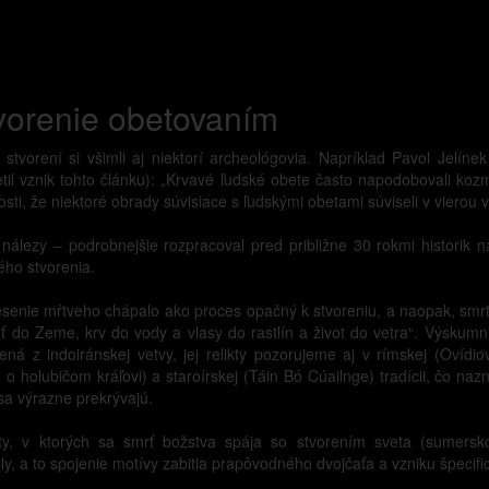
vorenie obetovaním
stvorení si všimli aj niektorí archeológovia. Napríklad Pavol Jel
il vznik tohto článku): „Krvavé ľudské obete často napodobovali kozm
sti, že niektoré obrady súvisiace s ľudskými obetami súviseli v vierou v
nálezy – podrobnejšie rozpracoval pred približne 30 rokmi historik n
ého stvorenia.
riesenie mŕtveho chápalo ako proces opačný k stvoreniu, a naopak, smr
äť do Zeme, krv do vody a vlasy do rastlín a život do vetra“. Výskumn
žená z indoiránskej vetvy, jej relikty pozorujeme aj v rímskej (Ovíd
 o holubičom kráľovi) a staroírskej (Táin Bó Cúailnge) tradícii, čo na
a výrazne prekrývajú.
, v ktorých sa smrť božstva spája so stvorením sveta (sumersko
y, a to spojenie motívy zabitia prapôvodného dvojčaťa a vzniku špecific