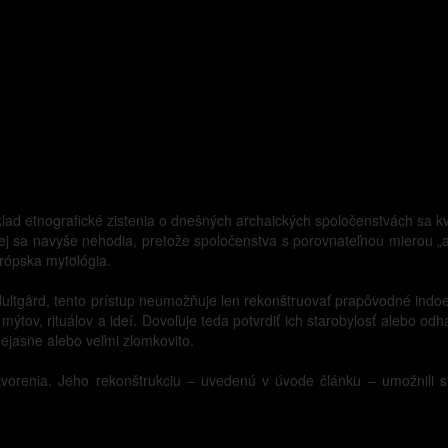
lad etnografické zistenia o dnešných archaických spoločenstvách sa kv
 sa navyše nehodia, pretože spoločenstva s porovnateľnou mierou „ar
rópska mytológia.
ultgård, tento prístup neumožňuje len rekonštruovať prapôvodné indoe
mýtov, rituálov a ideí. Dovoľuje teda potvrdiť ich starobylosť alebo 
nejasne alebo veľmi zlomkovito.
vorenia. Jeho rekonštrukciu – uvedenú v úvode článku – umožnili su