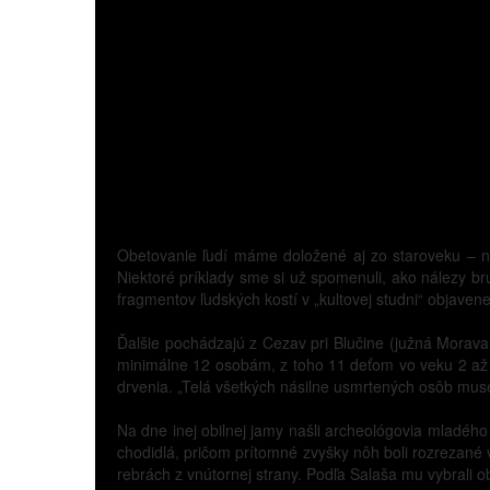
Obetovanie ľudí máme doložené aj zo staroveku – ne
Niektoré príklady sme si už spomenuli, ako nálezy 
fragmentov ľudských kostí v „kultovej studni“ objaven
Ďalšie pochádzajú z Cezav pri Blučine (južná Morava). 
minimálne 12 osobám, z toho 11 deťom vo veku 2 až 6 
drvenia. „Telá všetkých násilne usmrtených osôb musel
Na dne inej obilnej jamy našli archeológovia mladého 
chodidlá, pričom prítomné zvyšky nôh boli rozrezané 
rebrách z vnútornej strany. Podľa Salaša mu vybrali ob