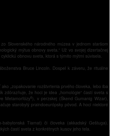
ínek zo Slovenského národného múzea v jednom staršom
ologický mýtus obnovy sveta.“ Už vo svojej dizertačnej
 cyklickú obnovu sveta, ktorá s týmito mýtmi súvisela.
áboženstva Bruce Lincoln. Dospel k záveru, že rituálne
ť ako „zopakovanie rozštvrtenia prvého človeka, lebo iba
ík zdôrazňuje, že hoci je idea „homológie“ častí sveta s
6
iove Metamorfózy
), v perzskej (Škend Gumanig Wizar),
značuje starobylý praindoeurópsky pôvod. A hoci niektoré
-babylonská Tiamat) či človeka (akkadský Geštuga).
kých častí sveta z konkrétnych kusov jeho tela.