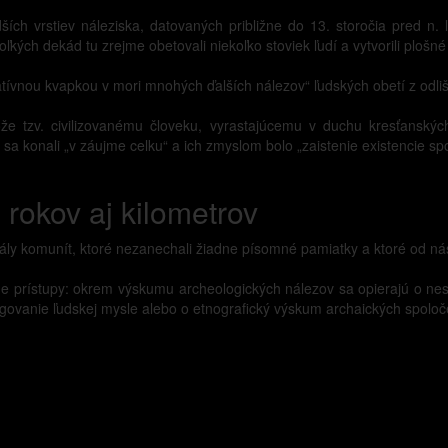
ích vrstiev náleziska, datovaných približne do 13. storočia pred n. 
ľkých dekád tu zrejme obetovali niekoľko stoviek ľudí a vytvorili plošné
atívnou kvapkou v mori mnohých ďalších nálezov“ ľudských obetí z odliš
že tzv. civilizovanému človeku, vyrastajúcemu v duchu kresťanských
a konali „v záujme celku“ a ich zmyslom bolo „zaistenie existencie spo
 rokov aj kilometrov
ály komunít, ktoré nezanechali žiadne písomné pamiatky a ktoré od nás d
rôzne prístupy: okrem výskumu archeologických nálezov sa opierajú o
govanie ľudskej mysle alebo o etnografický výskum archaických spoloč