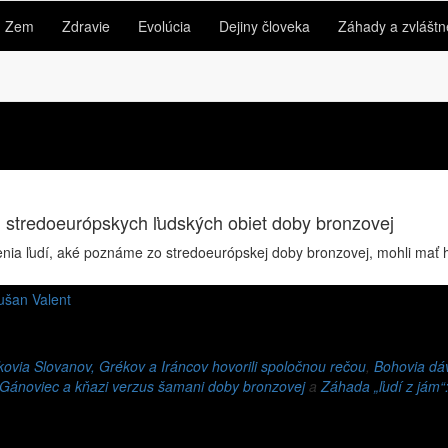
Zem
Zdravie
Evolúcia
Dejiny človeka
Záhady a zvláštn
nam stredoeurópskych ľudských obiet doby bronzovej
rtenia ľudí, aké poznáme zo stredoeurópskej doby bronzovej, mohli mať 
ušan Valent
ovia Slovanov, Grékov a Iráncov hovorili spoločnou rečou
,
Bohovia dáv
 Gánoviec a kňazi verzus šamani doby bronzovej
a
Záhada „ľudí z jám“