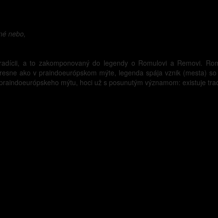
ené nebo,
) tradícii, a to zakomponovaný do legendy o Romulovi a Removi. R
resne ako v praindoeurópskom mýte, legenda spája vznik (mesta) so s
 praindoeurópskeho mýtu, hoci už s posunutým významom: existuje tradí