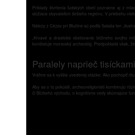
Príklady štvrtenia ľudských obetí poznáme aj z mladš
slúžiace obyvateľom širšieho regiónu. V priebehu nieko
Nálezy z Cézav pri Blučine sú podľa Salaša len „ilustr
„Krvavé a drastické obetovanie blížneho svojho mô
konštatuje moravský archeológ. Predpokladá však, že s
Paralely naprieč tisíckami
Vráťme sa k vyššie uvedenej otázke: Ako pochopiť ritu
Aby sa o to pokúsili, archeoreligionisti kombinujú 
či Blízkeho východu, o kognitívne vedy skúmajúce fun