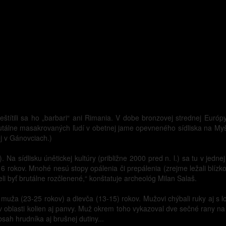
štítili sa ho „barbari“ ani Rimania. V dobe bronzovej strednej Eur
brutálne masakrovaných ľudí v obetnej jame opevneného sídliska na M
ej v Gánovciach.)
Na sídlisku únětickej kultúry (približne 2000 pred n. l.) sa tu v jednej
rokov. Mnohé nesú stopy opálenia či prepálenia (zrejme ležali blízko 
i byť brutálne rozčlenené,“ konštatuje archeológ Milan Salaš.
muža (23-25 rokov) a dievča (13-15) rokov. Mužovi chýbali ruky aj s l
v oblasti kolien aj panvy. Muž okrem toho vykazoval dve sečné rany na
sah hrudníka aj brušnej dutiny...