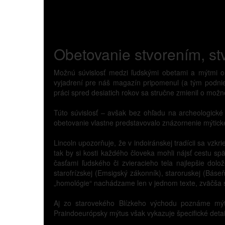
Obetovanie stvorením, st
Možnú súvislosť medzi ľudskými obetami a mýtmi o 
vyjadrení pre náš magazín pripomenul (a tým podniet
práci spred desiatich rokov sa stručne zmienil o možno
Túto súvislosť – avšak bez ohľadu na archeologické 
obetovanie vlastne predstavovalo znázornenie mýtick
Lincoln upozorňuje, že v indoiránskej tradícii sa vzk
tak by si kosti každého človeka mohli nájsť cestu sp
časťami ľudského či zvieracieho tela najlepšie dolo
starofrízskej (Emsigský zákonník), staroruskej (Báseň
„homológie“ nachádzame len v jednom texte, zväčša s
Aj zo starovekého Blízkeho východu poznáme mýty
Praindoeurópsky mýtus však vykazuje špecifické detail