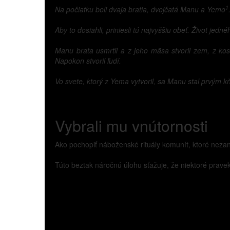
1
Na počiatku boli dvaja bratia, dvojčatá Manu a Yemo
Aby to dosiahli, priniesli tú najvyššiu obeť. Život jed
Manu brata usmrtil a z jeho mäsa stvoril zem, z kos
Napokon stvoril ľudí.
Vo svete, ktorý z Yema vytvoril, sa Manu stal prvým k
Vybrali mu vnútornosti
Ako pochopiť náboženské rituály komunít, ktoré nezane
Túto beztak náročnú úlohu sťažuje, že niektoré pravek