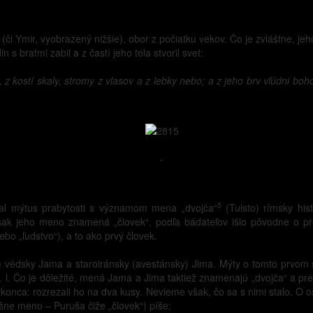
 (či Ymir, vyobrazený nižšie), obor z počiatku vekov. Čo je zvláštne,
s bratmi zabil a z častí jeho tela stvoril svet:
 z kostí skaly, stromy z vlasov a z lebky nebo; a z jeho brv vľúdni 
-
5
al mýtus prabytosti s významom mena „dvojča“
(Tuisto) rímsky his
 jeho meno znamená „človek“, podľa bádateľov išlo pôvodne o predk
ebo „ľudstvo“), a to ako prvý človek.
ím védsky Jama a staroiránsky (avestánsky) Jima. Mýty o tomto prvom 
 n. l. Čo je dôležité, mená Jama a Jima taktiež znamenajú „dvojča“ a
onca: rozrezali ho na dva kusy. Nevieme však, čo sa s nimi stalo. O o
šne meno – Puruša čiže „človek“) píše: