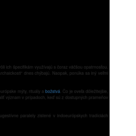
ôli ich špecifikám využívajú s čoraz väčšou opatrnosťou.
chaickosti“ dnes chýbajú. Naopak, ponúka sa iný veľmi
urópske mýty, rituály a
božstvá
. Čo je oveľa dôležitejšie,
odhaliť význam v prípadoch, keď sú z dostupných prameňov
gestívne paralely zistené v indoeurópskych tradíciách