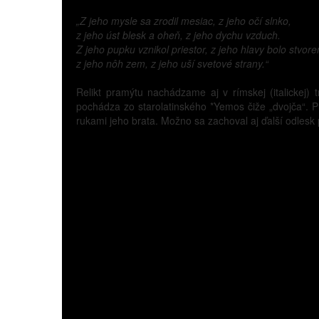
„Z jeho mysle sa zrodil mesiac, z jeho očí slnko,
z jeho úst blesk a oheň, z jeho dychu vzduch.
Z jeho pupku vznikol priestor, z jeho hlavy bolo stvor
z jeho nôh zem, z jeho uší svetové strany.“
Relikt pramýtu nachádzame aj v rímskej (italickej
pochádza zo starolatinského *Yemos čiže „dvojča“. P
rukami jeho brata. Možno sa zachoval aj ďalší odlesk