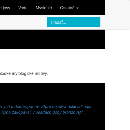
e javy
Veda
Myslenie
Ostatné
hlboké mytologické motívy.
nych Indoeurópanov: Ktoré božstvá uctievali naši
: Koho zakopávali v osadách doby bronzovej?
.