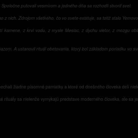
. Spoločne putovali vesmírom a jedného dňa sa rozhodli stvoriť svet.
ného z nich. Zdrojom všetkého, čo vo svete existuje, sa totiž stalo Yemovo
tí kamene, z krvi vodu, z mysle Mesiac, z dychu vietor, z mozgu obl
ňazom. A ustanovil rituál obetovania, ktorý bol základom poriadku vo sv
chali žiadne písomné pamiatky a ktoré od dnešného človeka delí niekoľ
é rituály sa nielenže vymykajú predstave moderného človeka, ale sa je