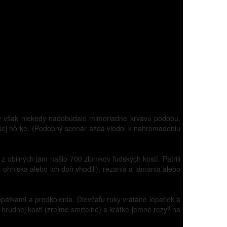
ópy však niekedy nadobúdalo mimoriadne krvavú podobu.
yšej hôrke. (Podobný scenár azda viedol k nahromadeniu
 z obilných jám našlo 700 zlomkov ľudských kostí. Patrili
ohniska alebo ich doň vhodili), rezania a lámania alebo
opatkami a predkolenia. Dievčaťu ruky vrátane lopatiek a
3
 hrudnej kosti (zrejme smrteľné) a krátke jemné rezy
na