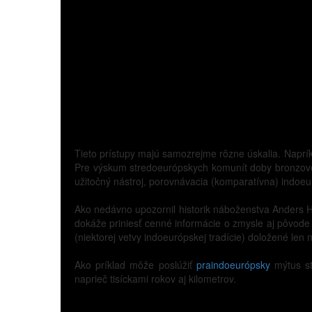
Tieto prístupy majú samozrejme rôzne úskalia. Naprík
Pre výskum stredoeurópskych komunít doby bronzovej
užitočný nástroj, porovnávacia (komparatívna) indoeu
Ako nedávno upozornil historik náboženstva Anders H
dokáže priniesť cenné informácie o zmysle aj pôvode 
(niektorej vetvy indoeurópskej tradície) doložené len 
Ako príklad môže poslúžiť
praindoeurópsky
mýtus st
naprieč tisíckami rokov aj kilometrov.