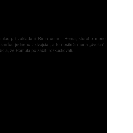
omulus pri zakladaní Ríma usmrtil Rema, ktorého meno
mrťou jedného z dvojčiat, a to nositeľa mena „dvojča“,
cia, že Romula po zabití rozkúskovali.