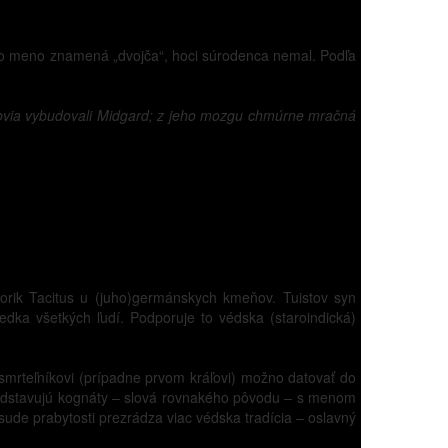
 jeho meno znamená „dvojča“, hoci súrodenca nemal. Podľa
bohovia vybudovali Midgard; z jeho mozgu chmúrne mračná
torik Tacitus u (juho)germánskych kmeňov. Tuistov syn
a všetkých ľudí. Podporuje to védska (staroindická)
smrteľníkovi (prípadne prvom kráľovi) možno datovať do
 predstavujú kognáty – slová rovnakého pôvodu – s menom
sude prabytosti prezrádza viac védska tradícia – oslavný