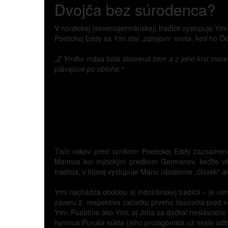
Dvojča bez súrodenca?
V nordickej (severogermánskej) tradícii vystupuje Ymi
Poetickej Eddy sa Ymi stal „zdrojom“ sveta, keď ho Ódin 
„Z Ymiho mäsa bola stvorená zem a z jeho krvi more,
plávajúce po oblohe.“
Tisíc rokov pred vznikom Poetickej Eddy zaznamen
Mannus bol mýtickým predkom Germánov, keďže však
tradícia, v ktorej vystupuje Manu (doslovne „človek“ al
Ymi nachádza obdobu aj indoiránskej tradícii – je n
záveru 2. respektíve začiatku prvého tisícročia pred
Ymi. Podobne ako Ymi, aj Jima sa dočkal neslávneho k
hymnus Puruša súkta (jeho protagonista už nesie odli