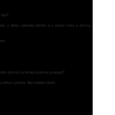
2
 telo
.
aky, z lebky nebeskú klenbu a z vlasov trávu a stromy.
ete.
ko tisícročí a široká kultúrna priepasť?
j celkom priečia. Ako ľudské obete.