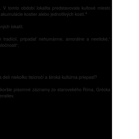
l. V tomto období lokalita predstavovala kultové miesto
4
 akumulácie kostier alebo jednotlivých kostí.
ných lokalít.
 tradícií, pripadať nehumánne, amorálne a neetické,“
ločnosti“.
elí niekoľko tisícročí a široká kultúrna priepasť?
 neskoršie písomné záznamy zo starovekého Ríma, Grécka
enstiev.