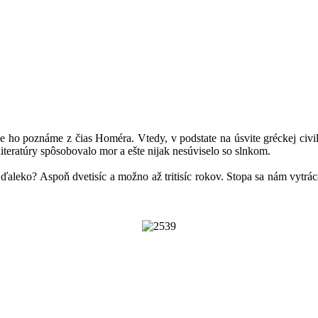
ho poznáme z čias Homéra. Vtedy, v podstate na úsvite gréckej civili
iteratúry spôsobovalo mor a ešte nijak nesúviselo so slnkom.
ďaleko? Aspoň dvetisíc a možno až tritisíc rokov. Stopa sa nám vytráca 