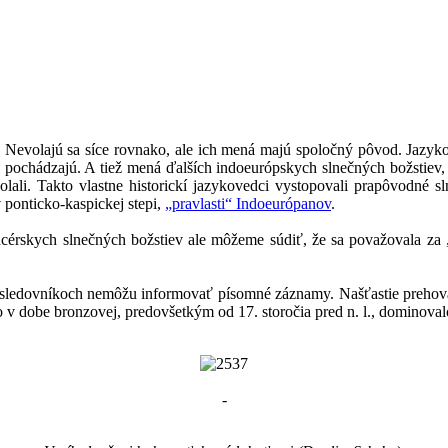
. Nevolajú sa síce rovnako, ale ich mená majú spoločný pôvod. Jazy
 pochádzajú. A tiež mená ďalších indoeurópskych slnečných božstiev,
lali. Takto vlastne historickí jazykovedci vystopovali prapôvodné 
v ponticko-kaspickej stepi,
„pravlasti“ Indoeurópanov
.
cérskych slnečných božstiev ale môžeme súdiť, že sa považovala za 
nasledovníkoch nemôžu informovať písomné záznamy. Našťastie prehovár
o v dobe bronzovej, predovšetkým od 17. storočia pred n. l., dominoval
-