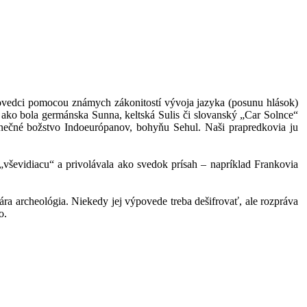
kovedci pomocou známych zákonitostí vývoja jazyka (posunu hlások)
 ako bola germánska Sunna, keltská Sulis či slovanský „Car Solnce“
slnečné božstvo Indoeurópanov, bohyňu Sehul. Naši prapredkovia ju
„vševidiacu“ a privolávala ako svedok prísah – napríklad Frankovia
a archeológia. Niekedy jej výpovede treba dešifrovať, ale rozpráva
o.