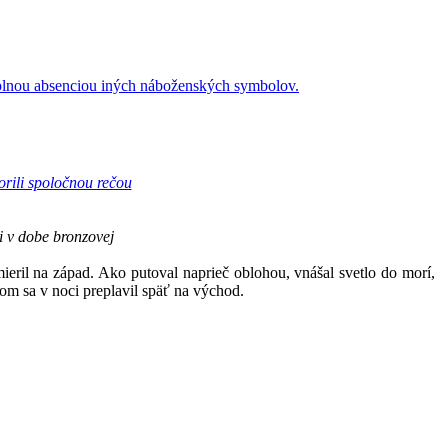
 úplnou absenciou iných náboženských symbolov.
rili spoločnou rečou
i v dobe bronzovej
ril na západ. Ako putoval naprieč oblohou, vnášal svetlo do morí,
rom sa v noci preplavil späť na východ.