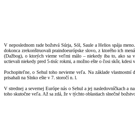
V neposlednom rade božstvá Súrja, Sól, Saule a Helios spája meno
dokonca zrekonštruovali praindoeurópske slovo, z ktorého ich mená
(Dažbog), o ktorých vieme veľmi málo – niekedy iba to, ako sa vo
uctievali niekedy pred 5-tisíc rokmi, a možno ešte o čosi skôr, kdesi 
Pochopiteľne, o Sehul toho nevieme veľa. Na základe vlastnostní d
prisahali na Slnko ešte v 7. storočí n. l.
V strednej a severnej Európe nás o Sehul a jej nasledovníčkach a 
toho skutočne veľa. Až sa zdá, že v týchto oblastiach slnečné božstv