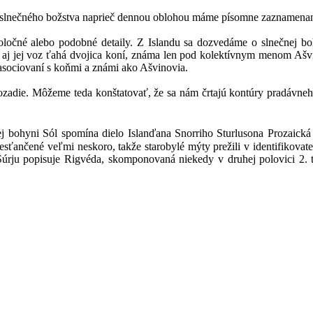
slnečného božstva naprieč dennou oblohou máme písomne zaznamenaný a
ločné alebo podobné detaily. Z Islandu sa dozvedáme o slnečnej boh
e a aj jej voz ťahá dvojica koní, známa len pod kolektívnym menom A
o asociovaní s koňmi a známi ako Ašvinovia.
ozadie. Môžeme teda konštatovať, že sa nám črtajú kontúry pradávneh
ej bohyni Sól spomína dielo Islanďana Snorriho Sturlusona Prozaická
resťančené veľmi neskoro, takže starobylé mýty prežili v identifikova
rju popisuje Rigvéda, skomponovaná niekedy v druhej polovici 2. ti