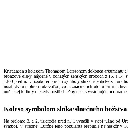
Kristiansen s kolegom Thomasom Larssonom dokonca argumentuje, ž
bronzové disky, nájdené v bohatých ženských hroboch z 15. a 14. s
1300 pred n. l. nosila na bruchu symboly slnka, identické s trund
nosili dýku s plnou rukoväťou, čo naznačuje ich úlohu pri rituálny
unětickej kultúry niekedy nosili slnečný disk s vystupujúcim ornam
Koleso symbolom slnka/slnečného božstva
Na prelome 3. a 2. tisícročia pred n. l. vynašli v stepi južne od 
symbol. V strednej Európe jeho popularita prepukla najneskôr v 16