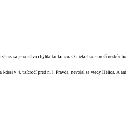
zácie, sa jeho sláva chýlila ku koncu. O niekoľko storočí neskôr ho
kdesi v 4. tisícročí pred n. l. Pravda, nevolal sa vtedy Hélios. A ani