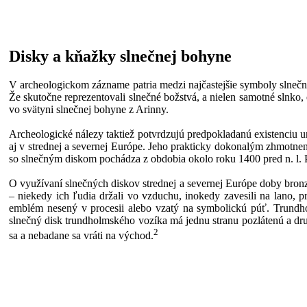
Disky a kňažky slnečnej bohyne
V archeologickom zázname patria medzi najčastejšie symboly slneč
Že skutočne reprezentovali slnečné božstvá, a nielen samotné slnko, 
vo svätyni slnečnej bohyne z Arinny.
Archeologické nálezy taktiež potvrdzujú predpokladanú existenciu 
aj v strednej a severnej Európe. Jeho prakticky dokonalým zhmotn
so slnečným diskom pochádza z obdobia okolo roku 1400 pred n. l. P
O využívaní slnečných diskov strednej a severnej Európe doby bronz
– niekedy ich ľudia držali vo vzduchu, inokedy zavesili na lano, 
emblém nesený v procesii alebo vzatý na symbolickú púť. Trundhol
slnečný disk trundholmského vozíka má jednu stranu pozlátenú a dru
2
sa a nebadane sa vráti na východ.