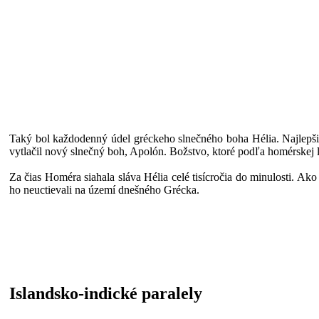
Taký bol každodenný údel gréckeho slnečného boha Hélia. Najlepšie 
vytlačil nový slnečný boh, Apolón. Božstvo, ktoré podľa homérskej l
Za čias Homéra siahala sláva Hélia celé tisícročia do minulosti. Ako 
ho neuctievali na území dnešného Grécka.
Islandsko-indické paralely