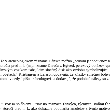
e v archeologickom zázname Dánska možno „celkom jednoducho“ iden
toročia pred n. l. (napr. známe Dievča z Egtved, perexový obrázov 
holmským vozíkom ťahajúcim slnečný disk ako ozdobu symbolizujúcu i
ch obetách.“ Kristiansen a Larsson dodávajú, že kňažky slnečnej boh
entom hviezdy,“ píšu archeológovia a dodávajú, že podobné nálezy sú z
Uralu koleso so špicmi. Prinieslo rozmach ľahkých, rýchlych, koňmi 
. storočí pred n. l., ako dokazuje popularita amuletov s týmto mot