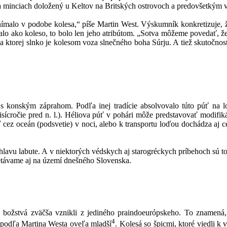
a minciach doložený u Keltov na Britských ostrovoch a predovšetkým v
ímalo v podobe kolesa,“ píše Martin West. Výskumník konkretizuje, že n
lo ako koleso, to bolo len jeho atribútom. „Sotva môžeme povedať, že
a ktorej slnko je kolesom voza slnečného boha Súrju. A tiež skutočno
 konským záprahom. Podľa inej tradície absolvovalo túto púť na lo
sícročie pred n. l.). Héliova púť v pohári môže predstavovať modifiká
ez oceán (podsvetie) v noci, alebo k transportu loďou dochádza aj cez
lavu labute. A v niektorých védskych aj starogréckych príbehoch sú to 
etávame aj na území dnešného Slovenska.
ožstvá zväčša vznikli z jediného praindoeurópskeho. To znamená, 
4
 podľa Martina Westa oveľa mladší
. Kolesá so špicmi, ktoré viedli k