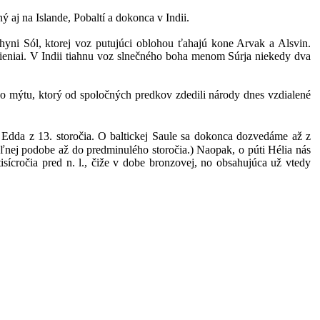
j na Islande, Pobaltí a dokonca v Indii.
yni Sól, ktorej voz putujúci oblohou ťahajú kone Arvak a Alsvin.
švieniai. V Indii tiahnu voz slnečného boha menom Súrja niekedy dva
o mýtu, ktorý od spoločných predkov zdedili národy dnes vzdialené
 Edda z 13. storočia. O baltickej Saule sa dokonca dozvedáme až z
teľnej podobe až do predminulého storočia.) Naopak, o púti Hélia nás
sícročia pred n. l., čiže v dobe bronzovej, no obsahujúca už vtedy