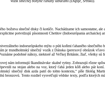
Vozík slnečnej bohyne ťahaný labuťami (Duplje, Srbsko)
.
ného božstva slnečné disky či kotúče. Nachádzame ich samostatne, al
explicitne potvrdzujú písomnosti Chetitov (Indoeurópania archaickej an
univerzálneho indoeurópskeho mýtu o púti koňmi ťahaného slnečného b
ením je trundholmský slnečný vozík z Dánska (perexový obrázok vľav
oznáme podobné nálezy, niektoré až Veľkej Británie, žiaľ, všetky sú f
ovej nám informujú škandinávske skalné rytiny. Zobrazujú rôzne spôso
pripevnili na stojan alebo na voz, ktorý ťahá jeden kôň alebo pár ko
mský slnečný disk azda patrí do tohto kontextu,“ píše filológ Mar
hú bronzovú. Tento rozdiel vysvetľujú védske texty, podľa ktorých má 