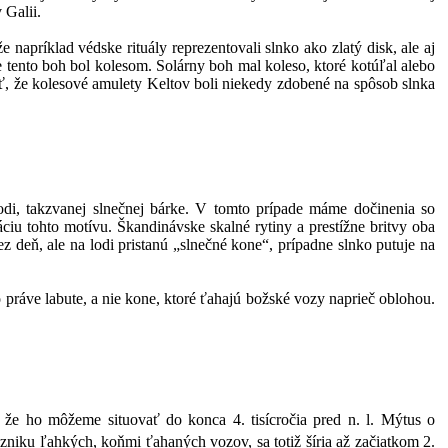
 Galii.
apríklad védske rituály reprezentovali slnko ako zlatý disk, ale aj
 tento boh bol kolesom. Solárny boh mal koleso, ktoré kotúľal alebo
sť, že kolesové amulety Keltov boli niekedy zdobené na spôsob slnka
di, takzvanej slnečnej bárke. V tomto prípade máme dočinenia so
ciu tohto motívu. Škandinávske skalné rytiny a prestížne britvy oba
 deň, ale na lodi pristanú „slnečné kone“, prípadne slnko putuje na
práve labute, a nie kone, ktoré ťahajú božské vozy naprieč oblohou.
že ho môžeme situovať do konca 4. tisícročia pred n. l. Mýtus o
 vzniku ľahkých, koňmi ťahaných vozov, sa totiž šíria až začiatkom 2.