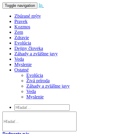
In
Vivo
Toggle navigation
Zbúrané mýty
Pravek
Kozmos
Zem
Zdravie
Evolúcia
Dejiny človeka
Záhady a zvláštne javy
Veda
Myslenie
Ostatné
Evolúcia
Živá príroda
Záhady a zvláštne javy
Veda
Myslenie
Podporte nás