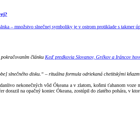
vej?
 slnka – množstvo slnečnej symboliky je v ostrom protiklade s takmer
m pokračovaním článku
Keď predkovia Slovanov, Grékov a Iráncov hovo
be] slnečného disku.“ – rituálna formula odriekaná chetitskými kňazm
danlivo nekonečných vôd Ókeana a v zlatom, koňmi ťahanom voze mie
čer dorazil na opačný koniec Ókeana, zostúpil do zlatého pohára, v kto