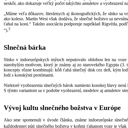
neskôr, ako dokazuje veľký počet takýchto amuletov a vyobrazení n
„Máme veľa dôkazov, literárnych aj ikonografických, že slnko sa vn
ako koleso. Martin West však dodáva, že slnečné božstvo sa nevníma
ťahal na koni.“ Takúto asociáciu podporuje napríklad Rigvéda, podľ
3
“).
Slnečná bárka
Slnko v indoeurópskych mýtoch neputovalo oblohou len na voze s
starobylým motívom, ktorý je známy aj zo starovekého Egypta (3. ti
koncepty rôzne kombinujú: kôň ťahá slnečný disk cez deň, kým loď c
lodi s konskými protómami.
Niektoré vyobrazenia slnečných bárok namiesto konskej hlavy nesú h
S týmto variantom sa v podobe vyobrazení, modelov aj amuletov str
Vývoj kultu slnečného božstva v Európe
Ako sme spomenuli v úvode článku, známe indoeurópske slnečné b
každodennej púti slnečného božstva v koňmi ťahanom voze je však