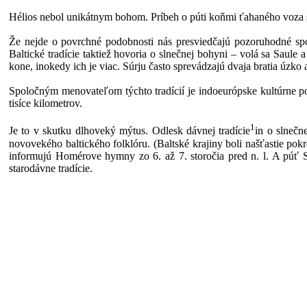
Hélios nebol unikátnym bohom. Príbeh o púti koňmi ťahaného voza 
Že nejde o povrchné podobnosti nás presviedčajú pozoruhodné spo
Baltické tradície taktiež hovoria o slnečnej bohyni – volá sa Saul
kone, inokedy ich je viac. Súrju často sprevádzajú dvaja bratia úzk
Spoločným menovateľom týchto tradícií je indoeurópske kultúrne p
tisíce kilometrov.
1
Je to v skutku dlhoveký mýtus. Odlesk dávnej tradície
in o slnečn
novovekého baltického folklóru. (Baltské krajiny boli našťastie pok
informujú Homérove hymny zo 6. až 7. storočia pred n. l. A púť Sú
starodávne tradície.