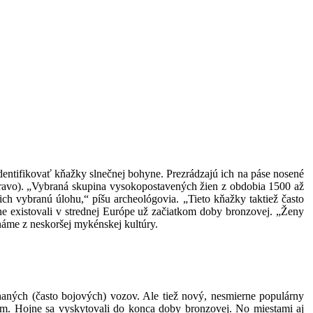
tifikovať kňažky slnečnej bohyne. Prezrádzajú ich na páse nosené
vpravo). „Vybraná skupina vysokopostavených žien z obdobia 1500 až
ch vybranú úlohu,“ píšu archeológovia. „Tieto kňažky taktiež často
yne existovali v strednej Európe už začiatkom doby bronzovej. „Ženy
náme z neskoršej mykénskej kultúry.
ťahaných (často bojových) vozov. Ale tiež nový, nesmierne populárny
ívom. Hojne sa vyskytovali do konca doby bronzovej. No miestami aj