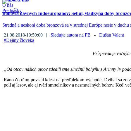
O nás
Prednášky
Bohovia dávnych Indoeurópanov: Sehul, vládkyňa doby bronzo
Stredná a neskorá doba bronzová sa v strednej Európe nesie v duchu
21.08.2018-19:50:00 |
Sledujte autora na FB
-
Dušan Valent
#
Dejiny človeka
Príspevok je voľný
„Od otcov našich otcov zdedili sme slnečnú bohyňu z Arinny [v podo
Ráno čo ráno povstal kdesi na preďalekom východe. Dvíhal sa zo z
polí aj lesov, ale aj tvárí smrteľníkov a nesmrteľných bohov. Keď ve