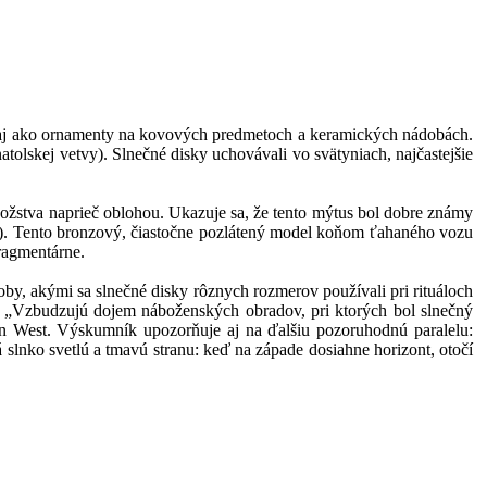
e aj ako ornamenty na kovových predmetoch a keramických nádobách.
atolskej vetvy). Slnečné disky uchovávali vo svätyniach, najčastejšie
ožstva naprieč oblohou. Ukazuje sa, že tento mýtus bol dobre známy
o). Tento bronzový, čiastočne pozlátený model koňom ťahaného vozu
ragmentárne.
by, akými sa slnečné disky rôznych rozmerov používali pri rituáloch
ní. „Vzbudzujú dojem náboženských obradov, pri ktorých bol slnečný
tin West. Výskumník upozorňuje aj na ďalšiu pozoruhodnú paralelu:
slnko svetlú a tmavú stranu: keď na západe dosiahne horizont, otočí