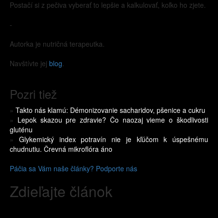
Postačí si z pečiva vyberať to lepšie a kalkulovať, koľko ho zjete.
-
Autorka je nutričná terapeutka.
Navštívte jej
blog
.
Pozri tiež
»
Takto nás klamú: Démonizovanie sacharidov, pšenice a cukru
»
Lepok skazou pre zdravie? Čo naozaj vieme o škodlivosti
gluténu
»
Glykemický index potravín nie je kľúčom k úspešnému
chudnutiu. Črevná mikroflóra áno
Páčia sa Vám naše články? Podporte nás
Zdieľajte článok