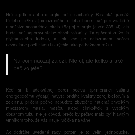
Nejde pritom ani o energiu, ani o sacharidy. Rovnaká gramáž
bieleho rožku aj celozrnného chleba bude mať porovnateľné
množstvo sacharidov (okolo 15g) aj energie (okolo 335 kJ), ale
bude mať neporovnateľný obsah vlákniny. Tá spôsobí zníženie
glykemického indexu, a tak vás po celozrnnom pečive
nezastihne pocit hladu tak rýchlo, ako po bežnom rožku.
Na čom naozaj záleží: Nie či, ale koľko a aké
pečivo jete?
Keď si k adekvátnej porcii pečiva (primeranej vášmu
energetickému výdaju) navyše pridáte kvalitný zdroj bielkovín a
zeleninu, pričom pečivo nebudete zbytočne natierať priveľkým
množstvom masla, masťou alebo čímkoľvek s vysokým
obsahom tuku, nie je dôvod, prečo by pečivo malo byť hlavným
vinníkom toho, že vás irituje ručička na váhe.
Ak dodržíte uvedené rady, potom je to veľmi jednoduché.