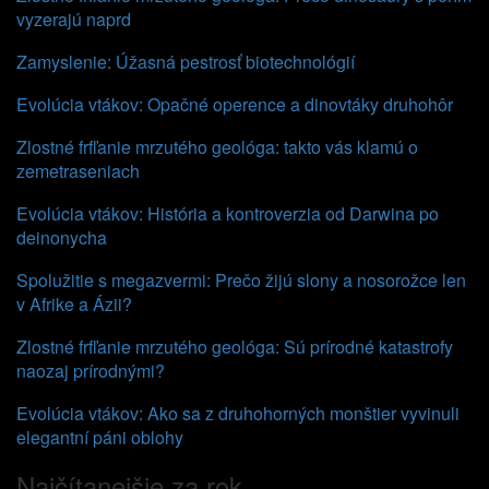
vyzerajú naprd
Zamyslenie: Úžasná pestrosť biotechnológií
Evolúcia vtákov: Opačné operence a dinovtáky druhohôr
Zlostné frfľanie mrzutého geológa: takto vás klamú o
zemetraseniach
Evolúcia vtákov: História a kontroverzia od Darwina po
deinonycha
Spolužitie s megazvermi: Prečo žijú slony a nosorožce len
v Afrike a Ázii?
Zlostné frfľanie mrzutého geológa: Sú prírodné katastrofy
naozaj prírodnými?
Evolúcia vtákov: Ako sa z druhohorných monštier vyvinuli
elegantní páni oblohy
Najčítanejšie za rok