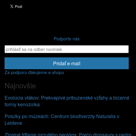
Podporte nás
Pridať e-mail
Za podporu ďakujeme e-shopu
Najnovšie
Evolúcia vtákov: Prekvapivé príbuzenské vzťahy a bizarné
formy kenozoika
Potulky po múzeách: Centrum biodiverzity Naturalis v
Leidene
Zlostné frfľanie mrzutého geológa: Prečo dinosaury s perím