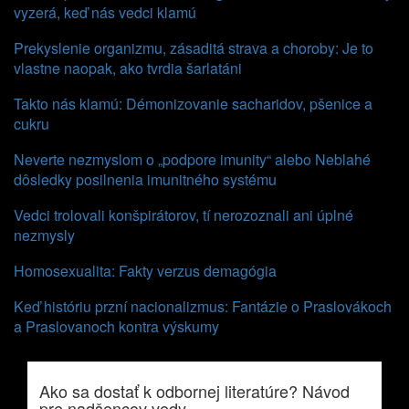
vyzerá, keď nás vedci klamú
Prekyslenie organizmu, zásaditá strava a choroby: Je to
vlastne naopak, ako tvrdia šarlatáni
Takto nás klamú: Démonizovanie sacharidov, pšenice a
cukru
Neverte nezmyslom o „podpore imunity“ alebo Neblahé
dôsledky posilnenia imunitného systému
Vedci trolovali konšpirátorov, tí nerozoznali ani úplné
nezmysly
Homosexualita: Fakty verzus demagógia
Keď históriu przní nacionalizmus: Fantázie o Praslovákoch
a Praslovanoch kontra výskumy
Ako sa dostať k odbornej literatúre? Návod
pre nadšencov vedy