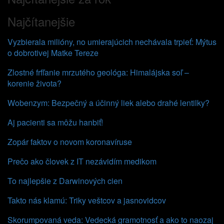
Najčítanejšie
Vyzbierala milióny, no umierajúcich nechávala trpieť: Mýtus
o dobrotivej Matke Tereze
Zlostné frfľanie mrzutého geológa: Himalájska soľ –
korenie života?
Wobenzym: Bezpečný a účinný liek alebo drahé lentilky?
Aj pacienti sa môžu hanbiť!
Zopár faktov o novom koronavíruse
Prečo ako človek z IT nezávidím medikom
To najlepšie z Darwinových cien
Takto nás klamú: Triky veštcov a jasnovidcov
Skorumpovaná veda: Vedecká gramotnosť a ako to naozaj