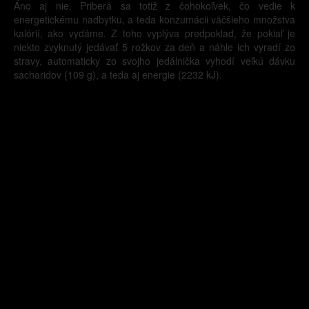
Áno aj nie. Priberá sa totiž z čohokoľvek, čo vedie k
energetickému nadbytku, a teda konzumácii väčšieho množstva
kalórií, ako vydáme. Z toho vyplýva predpoklad, že pokiaľ je
niekto zvyknutý jedávať 5 rožkov za deň a náhle ich vyradí zo
stravy, automaticky zo svojho jedálnička vyhodí veľkú dávku
sacharidov (109 g), a teda aj energie (2232 kJ).