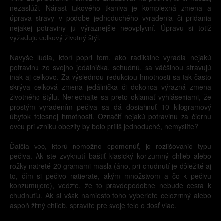
nezaslúži. Nárast tukového tkaniva je komplexná zmena a
úprava stravy v podobe jednoduchého vyradenia či pridania
nejakej potraviny ju výraznejšie neovplyvní. Úpravu si totiž
vyžaduje celkový životný štýl.
Navyše ľudia, ktorí popri tom, ako radikálne vyradia nejakú
potravinu zo svojho jedálnička, schudnú, sa väčšinou stravujú
inak aj celkovo. Za výslednou redukciou hmotnosti sa tak často
skrýva celková zmena jedálnička či dokonca výrazná zmena
životného štýlu. Nenechajte sa preto oklamať vyhláseniami, že
prostým vyradením pečiva sa dá dosiahnuť 10 kilogramový
úbytok telesnej hmotnosti. Označiť nejakú potravinu za čiernu
ovcu pri vzniku obezity by bolo príliš jednoduché, nemyslíte?
Ďalšia vec, ktorú nemožno opomenúť, je rozlišovanie typu
pečiva. Ak ste zvyknutí baštiť klasický konzumný chlieb alebo
rožky natreté 20 gramami masla (áno, pri chudnutí je dôležité aj
to, čím si pečivo natierate, akým množstvom a čo k pečivu
konzumujete), vedzte, že to pravdepodobne nebude cesta k
chudnutiu. Ak si však namiesto toho vyberiete celozrnný alebo
aspoň žitný chlieb, spravíte pre svoje telo o dosť viac.