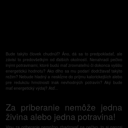
Bude takýto človek chudnúť? Áno, dá sa to predpokladať, ale
závisí to predovšetkým od ďalších okolností. Nenahradí pečivo
inými potravinami, ktoré budú mať zrovnateľnú či dokonca vyššiu
energetickú hodnotu? Ako dlho sa mu podarí dodržiavať takýto
režim? Nebude hladný a neskĺzne do príjmu kalorickejších alebo
pre redukciu hmotnosti inak nevhodných potravín? Aký bude
mať energetický výdaj? Atď...
Za priberanie nemôže jedna
živina alebo jedna potravina!
Vinu za priberanie nemožno zhadzovať na pečivo, to si naozaj