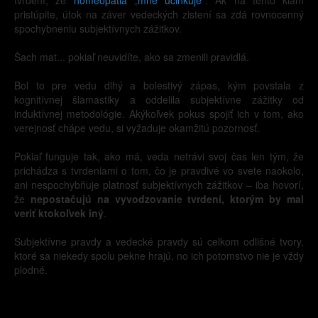
tvrdení, že
homeopatia
„
mne účinkuje
“. Ak na tento klam
pristúpite, útok na záver vedeckých zistení sa zdá rovnocenný
spochybneniu subjektívnych zážitkov.
Šach mat... pokiaľ neuvidíte, ako sa zmenili pravidlá.
Bol to pre vedu dlhý a bolestivý zápas, kým povstala z
kognitívnej šlamastiky a oddelila subjektívne zážitky od
induktívnej metodológie. Akýkoľvek pokus spojiť ich v tom, ako
verejnosť chápe vedu, si vyžaduje okamžitú pozornosť.
Pokiaľ funguje tak, ako má, veda netrávi svoj čas len tým, že
prichádza s tvrdeniami o tom, čo je pravdivé vo svete naokolo,
ani nespochybňuje platnosť subjektívnych zážitkov – iba hovorí,
že
nepostačujú na vyvodzovanie tvrdení, ktorým by mal
veriť ktokoľvek iný
.
Subjektívne pravdy a vedecké pravdy sú celkom odlišné tvory,
ktoré sa niekedy spolu pekne hrajú, no ich potomstvo nie je vždy
plodné.