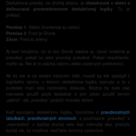
Deduktívna pravda, na druhej strane, je
obsiahnutá v rámci a
definovaná prostredníctvom deduktívnej logiky
. Tu je
príklad:
Premisa 1
: Všetci Gronkovia sú zelení.
Premisa 2
: Fred je Gronk.
Záver
: Fred je zelený.
Aj keď netušíme, čo to ten Gronk vlastne je, záver tvrdenia je
pravdivý, pokiaľ sú jeho premisy pravdivé. Pokiaľ nesúhlasíte,
mýlite sa. Nie je to otázka názoru alebo osobných preferencií.
Ak by ste si za svojim názorom stáli, museli by ste vystúpiť z
logického rámca, v ktorom deduktívna logika operuje, a to v
podstate marí celú racionálnu diskusiu. Možno by bolo viac
namieste použiť jazyk dedukcie a pre záver použiť termín
„platný“, ale „pravdivý“ poslúži rovnako dobre.
Keď vyučujem deduktívnu logiku, hovoríme o
pravdivostných
tabuľkách
,
pravdivostných stromoch
, a používame „pravdivý“ a
„nepravdivý“ v každej druhej vete bez mihnutia oka, pretože
každý vie, čo myslíme, keď tieto termíny vyslovíme.