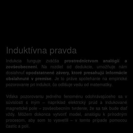
Induktívna pravda
Indukcia funguje zväčša
prostredníctvom analógií a
zovšeobecnení
. Na rozdiel od dedukcie, umožňuje nám
dosiahnuť
opodstatnené závery, ktoré presahujú informácie
obsiahnuté v premise
. Je to práve spoliehanie na empirické
pozorovanie pri indukcii, čo odlišuje vedu od matematiky.
Vďaka pozorovaniu jedného fenoménu odohrávajúceho sa v
súvislosti s iným – napríklad elektrický prúd a indukované
magnetické pole – zovšeobecním tvrdenie, že sa tak bude diať
vždy. Môžem dokonca vytvoriť model, analógiu k prírodným
procesom, aby som to vysvetlil – v tomto prípade pomocou
častíc a polí.