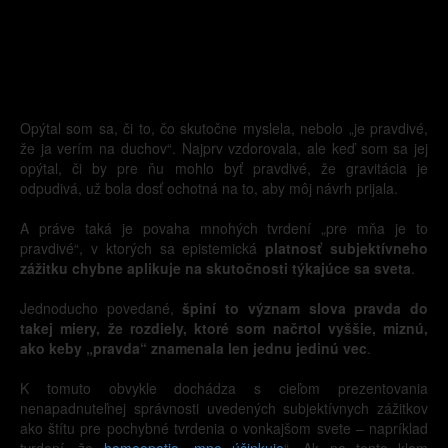
Opýtal som sa, či to, čo skutočne myslela, nebolo „je pravdivé,
že ja verím na duchov“. Najprv vzdorovala, ale keď som sa jej
opýtal, či by pre ňu mohlo byť pravdivé, že gravitácia je
odpudivá, už bola dosť ochotná na to, aby môj návrh prijala.
A práve taká je povaha mnohých tvrdení „pre mňa je to
pravdivé“, v ktorých sa epistemická
platnosť subjektívneho
zážitku chybne aplikuje na skutočnosti týkajúce sa sveta
.
Jednoducho povedané,
špiní to význam slova pravda do
takej miery, že rozdiely, ktoré som načrtol vyššie, miznú,
ako keby „pravda“ znamenala len jednu jedinú vec
.
K tomuto obvykle dochádza s cieľom prezentovania
nenapadnuteľnej správnosti uvedených subjektívnych zážitkov
ako štítu pre pochybné tvrdenia o vonkajšom svete – napríklad