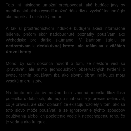
Toto mi následne umožní predpovedať, aké budúce javy by
mohli nastať alebo vyvodiť možné dôsledky a vyvinúť technológie
ako napríklad elektrický motor.
A tak si prostredníctvom indukcie budujem akési informačné
lešenie, pričom skôr nadobudnuté poznatky používam ako
východisko pre ďalšie skúmanie. V žiadnom štádiu sa
nedostávam k deduktívnej istote, ale teším sa z väčších
úrovní istoty
.
Mohol by som dokonca hovoriť o tom, že niektoré veci sú
„pravdivé“, ale mimo jednoduchých observačných tvrdení o
svete, termín používam iba ako slovný obrat indikujúci moju
vysokú mieru istoty.
Na tomto mieste by možno bola vhodná menšia filozofická
polemika o detailoch, ale mojou snahou nie je presne definovať,
čo je pravda, ale skôr objasniť, že existujú rozdiely v tom, ako sa
toto slovo môže používať, a že ignorovanie týchto spôsobov
používania alebo ich popletenie vedie k nepochopeniu toho, čo
je veda a ako funguje.