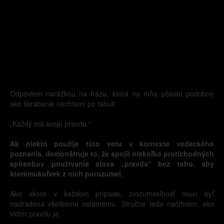
Odpoviem narážkou na frázu, ktorá na mňa pôsobí podobne
ako škrabanie nechtami po tabuli:
„Každý má svoju pravdu.“
Ak niekto použije túto vetu v kontexte vedeckého
poznania, demonštruje to, že spojil niekoľko protichodných
spôsobov používania slova „pravda“ bez toho, aby
ktorémukoľvek z nich porozumel.
Ako skoro v každom prípade, zrozumiteľnosť musí byť
nadradená všetkému ostatnému. Stručne teda načrtnem, ako
vidím pravdu ja.