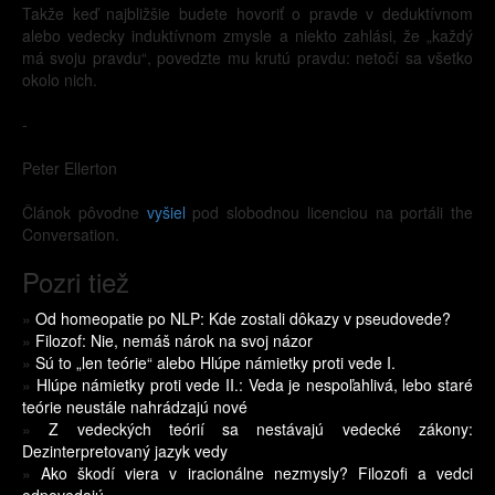
Takže keď najbližšie budete hovoriť o pravde v deduktívnom
alebo vedecky induktívnom zmysle a niekto zahlási, že „každý
má svoju pravdu“, povedzte mu krutú pravdu: netočí sa všetko
okolo nich.
-
Peter Ellerton
Článok pôvodne
vyšiel
pod slobodnou licenciou na portáli the
Conversation.
Pozri tiež
»
Od homeopatie po NLP: Kde zostali dôkazy v pseudovede?
»
Filozof: Nie, nemáš nárok na svoj názor
»
Sú to „len teórie“ alebo Hlúpe námietky proti vede I.
»
Hlúpe námietky proti vede II.: Veda je nespoľahlivá, lebo staré
teórie neustále nahrádzajú nové
»
Z vedeckých teórií sa nestávajú vedecké zákony:
Dezinterpretovaný jazyk vedy
»
Ako škodí viera v iracionálne nezmysly? Filozofi a vedci