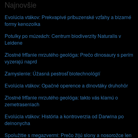
Najnovšie
Evolúcia vtákov: Prekvapivé príbuzenské vzťahy a bizarné
formy kenozoika
Potulky po múzeách: Centrum biodiverzity Naturalis v
Leidene
Zlostné frfľanie mrzutého geológa: Prečo dinosaury s perím
vyzerajú naprd
Zamyslenie: Úžasná pestrosť biotechnológií
Evolúcia vtákov: Opačné operence a dinovtáky druhohôr
Zlostné frfľanie mrzutého geológa: takto vás klamú o
zemetraseniach
Evolúcia vtákov: História a kontroverzia od Darwina po
deinonycha
Spolužitie s megazvermi: Prečo žijú slony a nosorožce len