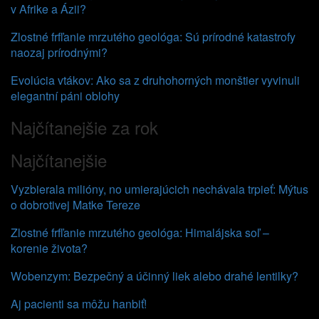
v Afrike a Ázii?
Zlostné frfľanie mrzutého geológa: Sú prírodné katastrofy
naozaj prírodnými?
Evolúcia vtákov: Ako sa z druhohorných monštier vyvinuli
elegantní páni oblohy
Najčítanejšie za rok
Najčítanejšie
Vyzbierala milióny, no umierajúcich nechávala trpieť: Mýtus
o dobrotivej Matke Tereze
Zlostné frfľanie mrzutého geológa: Himalájska soľ –
korenie života?
Wobenzym: Bezpečný a účinný liek alebo drahé lentilky?
Aj pacienti sa môžu hanbiť!