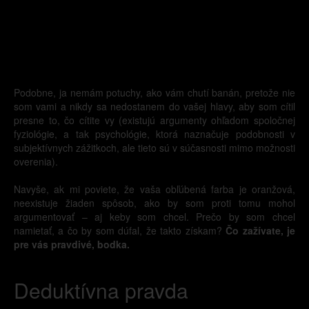
Podobne, ja nemám potuchy, ako vám chutí banán, pretože nie
som vami a nikdy sa nedostanem do vašej hlavy, aby som cítil
presne to, čo cítite vy (existujú argumenty ohľadom spoločnej
fyziológie, a tak psychológie, ktorá naznačuje podobnosti v
subjektívnych zážitkoch, ale tieto sú v súčasnosti mimo možnosti
overenia).
Navyše, ak mi poviete, že vaša obľúbená farba je oranžová,
neexistuje žiaden spôsob, ako by som proti tomu mohol
argumentovať – aj keby som chcel. Prečo by som chcel
namietať, a čo by som dúfal, že takto získam?
Čo zažívate, je
pre vás pravdivé, bodka.
Deduktívna pravda