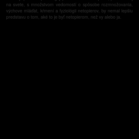
na svete, s množstvom vedomostí o spôsobe rozmnožovania,
výchove mláďat, kŕmení a fyziológii netopierov, by nemal lepšiu
predstavu o tom, aké to je byť netopierom, než vy alebo ja.