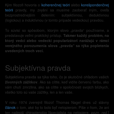
Kým filozofi hovoria o
koherenčnej teóri
alebo
korešpondenčnej
teórii
pravdy, my zvyšní sa musíme zaoberať iným, oveľa
bezprostrednejším delením: subjektívnou, deduktívnou
(logickou) a induktívnou (v tomto prípade vedeckou) pravdou.
To súvisí so spôsobom, ktorým slovo „pravda“ používame, a
predstavuje veľmi praktický prístup.
Takmer každý problém, na
ktorý vedci alebo vedeckí popularizátori narážajú v rámci
verejného porozumenia slova „pravda“ sa týka popletenia
uvedených troch vecí.
Subjektívna pravda
Subjektívna pravda sa týka toho, čo je skutočné ohľadom vašich
životných zážitkov
. Ako sa cítite, keď vidíte červenú farbu, ako
vám chutí zmrzlina, ako sa cítite v spoločnosti svojich blízkych,
všetko toto sú vaše zážitky, len a len vaše.
V roku 1974 zverejnil filozof Thomas Nagel dnes už slávny
článok
o tom, aké by to bolo byť netopierom. Píše v ňom, že ani
ten najlepší chiropterológ [špecialista na netopiere,
pozn. red
.]