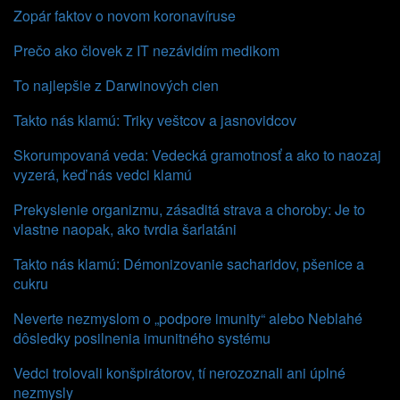
Zopár faktov o novom koronavíruse
Prečo ako človek z IT nezávidím medikom
To najlepšie z Darwinových cien
Takto nás klamú: Triky veštcov a jasnovidcov
Skorumpovaná veda: Vedecká gramotnosť a ako to naozaj
vyzerá, keď nás vedci klamú
Prekyslenie organizmu, zásaditá strava a choroby: Je to
vlastne naopak, ako tvrdia šarlatáni
Takto nás klamú: Démonizovanie sacharidov, pšenice a
cukru
Neverte nezmyslom o „podpore imunity“ alebo Neblahé
dôsledky posilnenia imunitného systému
Vedci trolovali konšpirátorov, tí nerozoznali ani úplné
nezmysly