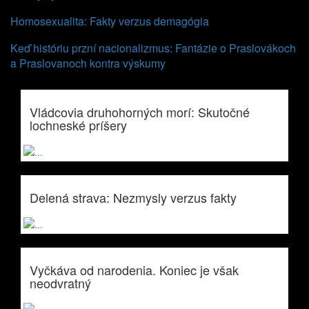
Homosexualita: Fakty verzus demagógia
Keď históriu przní nacionalizmus: Fantázie o Praslovákoch
a Praslovanoch kontra výskumy
Vládcovia druhohorných morí: Skutočné
lochneské príšery
Delená strava: Nezmysly verzus fakty
Vyčkáva od narodenia. Koniec je však
neodvratný