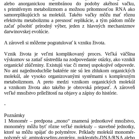
alebo anorganickou membránou do podoby akéhosi vačku,
s primitívnym metabolizmom a možnou prítomnosťou RNA ako
samoreplikujúcich sa molekúl. Takéto vačky môžu mať rôznu
efektivitu metabolizmu a presnosť replikácie, a tým pádom môže
začať pôsobiť prírodný výber, jeden z hlavných mechanizmov
darwinovskej evolúcie.
A zároveň si môžeme pogratulovať k vzniku života.
Vznik života je veľmi komplikovaný proces. Veľká väčšina
výskumov sa zatiaľ sústredila na zodpovedanie otázky, ako vznikli
organické zlúčeniny. Existujú viac či menej uspokojivé odpovede.
No ani najjednoduchšie baktérie nie sú len zhlukom organických
molekúl, ale vysoko organizovanými systémami s komplexným
metabolizmom. A preto medzi vznikom organických molekúl
a vznikom života ako takého je obrovská priepasť. A zároveň
veľké množstvo príležitostí na objavy a zápisy do histórie.
-
Poznámky
1 Monomér – predpona „mono“ znamená jednotkové množstvo,
monoméry môžu byť rôzne veľké molekuly – stavebné jednotky,
ktoré sa môžu spájať do polymérov. Príklady molekúl monomér-
polymér sú: aminokyseliny-proteíny, nukleotidy-DNA/RNA alebo