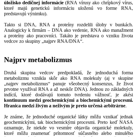
úložisko dedičnej informácie
(RNA vírusy ako chrípkový vírus,
ktoré majú genetickú informáciu uloženú vo forme RNA,
predstavujú výnimku).
Takto si DNA, RNA a proteíny rozdelili úlohy v bunkách.
Analogicky k firmám – DNA ako vedenie, RNA ako manažment
a proteíny ako pracovníci. Takáto je predstava o vzniku života
vedcov zo skupiny „najprv RNA/DNA“.
Najprv metabolizmus
Druhá skupina vedcov predpokladá, že jednoduchá forma
metabolizmu vznikla skôr ako RNA molekuly (aj v skupine
„najprv metabolizmus“ panuje všeobecný konsenzus, že život
prvotne využíval RNA a až neskôr DNA). Jednou zo základných
indícií, ktoré dodávajú tomuto tvrdeniu vážnosť, je akési
kontinuum medzi geochemickými a biochemickými procesmi.
Hranica medzi živým a neživým je preto určená arbitrárne
.
Je známe, že jednoduché organické látky môžu vznikať jednak
geochemickými, tak biochemickými procesmi. Preto keď NASA
oznamuje, že niekde vo vesmíre objavila organické molekuly,
ktoré môžu znamenať prítomnosť súčasného alebo minulého