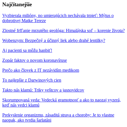
Najčítanejšie
Vyzbierala milióny, no umierajúcich nechávala trpieť: Mýtus o
dobrotivej Matke Tereze
Zlostné frfľanie mrzutého geológa: Himalájska soľ – korenie života?
Wobenzym: Bezpečný a účinný liek alebo drahé lentilky?
Aj pacienti sa môžu hanbiť!
Zopár faktov o novom koronavíruse
Prečo ako človek z IT nezávidím medikom
To najlepšie z Darwinových cien
Takto nás klamú: Triky veštcov a jasnovidcov
Skorumpovaná veda: Vedecká gramotnosť a ako to naozaj vyzerá,
keď nás vedci klamú
Prekyslenie organizmu, zásaditá strava a choroby: Je to vlastne
naopak, ako tvrdia šarlatáni