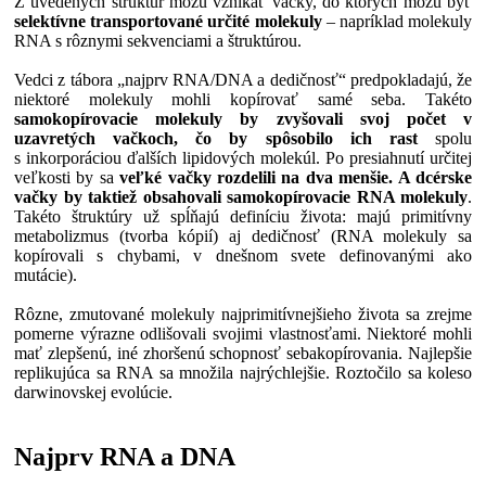
Z uvedených štruktúr môžu vznikať vačky, do ktorých môžu byť
selektívne transportované určité molekuly
– napríklad molekuly
RNA s rôznymi sekvenciami a štruktúrou.
Vedci z tábora „najprv RNA/DNA a dedičnosť“ predpokladajú, že
niektoré molekuly mohli kopírovať samé seba. Takéto
samokopírovacie molekuly by zvyšovali svoj počet v
uzavretých vačkoch, čo by spôsobilo ich rast
spolu
s inkorporáciou ďalších lipidových molekúl. Po presiahnutí určitej
veľkosti by sa
veľké vačky rozdelili na dva menšie. A dcérske
vačky by taktiež obsahovali samokopírovacie RNA molekuly
.
Takéto štruktúry už spĺňajú definíciu života: majú primitívny
metabolizmus (tvorba kópií) aj dedičnosť (RNA molekuly sa
kopírovali s chybami, v dnešnom svete definovanými ako
mutácie).
Rôzne, zmutované molekuly najprimitívnejšieho života sa zrejme
pomerne výrazne odlišovali svojimi vlastnosťami. Niektoré mohli
mať zlepšenú, iné zhoršenú schopnosť sebakopírovania. Najlepšie
replikujúca sa RNA sa množila najrýchlejšie. Roztočilo sa koleso
darwinovskej evolúcie.
Najprv RNA a DNA