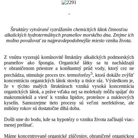
-
Štruktúry vytvárané vyzrážaním chemických látok činnosťou
alkalických hydrotermálnych prameňov morského dna. Zrejme ich
možno považovať za najpravdepodobnejšie miesto vzniku života.
Z vnútra vyzerajú komínovité štruktúry alkalických podmorských
prameňov ako špongia. Organické látky sa tu nachádzajú
v ohraničenom priestore a konštantný prúd vody, ktorý cez ne
5
prechádza, stimuluje proces tzv. termoforézy
, ktorá dokáže zvýšiť
koncentráciu organických látok stovky a tisíce ráz. Výsledkom je,
že v týchto malých štruktúrach vzniká vysoká koncentrácia
organických látok, a práve vďaka nej sa molekuly môžu spájať do
makromolekúl a viesť k vzniku lipidov, proteínov a nukleových
kyselín. Samozrejme tieto procesy sú veľmi neefektívne, ale
milióny rokov sú dostatočne dlhá doba.
Došli sme do bodu, kde sa hypotézy o vzniku života začínajú viac-
menej prelínať.
Máme koncentrované organické zlúčeniny, ohraničené organickou