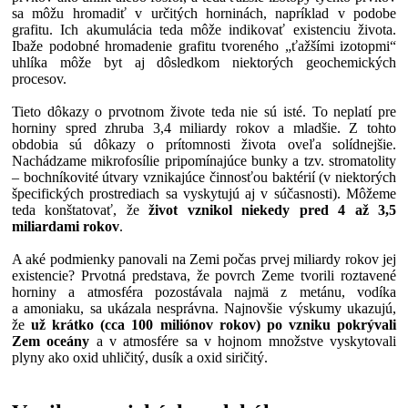
sa môžu hromadiť v určitých horninách, napríklad v podobe
grafitu. Ich akumulácia teda môže indikovať existenciu života.
Ibaže podobné hromadenie grafitu tvoreného „ťažšími izotopmi“
uhlíka môže byt aj dôsledkom niektorých geochemických
procesov.
Tieto dôkazy o prvotnom živote teda nie sú isté. To neplatí pre
horniny spred zhruba 3,4 miliardy rokov a mladšie. Z tohto
obdobia sú dôkazy o prítomnosti života oveľa solídnejšie.
Nachádzame mikrofosílie pripomínajúce bunky a tzv. stromatolity
– bochníkovité útvary vznikajúce činnosťou baktérií (v niektorých
špecifických prostrediach sa vyskytujú aj v súčasnosti). Môžeme
teda konštatovať, že
život vznikol niekedy pred 4 až 3,5
miliardami rokov
.
A aké podmienky panovali na Zemi počas prvej miliardy rokov jej
existencie? Prvotná predstava, že povrch Zeme tvorili roztavené
horniny a atmosféra pozostávala najmä z metánu, vodíka
a amoniaku, sa ukázala nesprávna. Najnovšie výskumy ukazujú,
že
už krátko (cca 100 miliónov rokov) po vzniku pokrývali
Zem oceány
a v atmosfére sa v hojnom množstve vyskytovali
plyny ako oxid uhličitý, dusík a oxid siričitý.