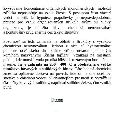
1
Zvyšovanie koncentrácie organických monomerických
molekúl
zďaleka nepostačuje na vznik života. S postupom času viacerí
vedci namietli, že hypotéza prapolievky je nepravdepodobná,
pretože pre vznik organizovaných štruktúr, akými sú bunky
2
organizmov, je dôležitá hlavne chemická nerovnováha
a kontinuálny prúd energie cez takéto štruktúry.
Pozornosť sa teda zamerala na oblasti a štruktúry s vysokou
chemickou nerovnováhou. Jednou z nich sú hydrotermálne
pramene oceánskeho dna známe vďaka útvarom podobným
komínom nazývanými „čierni fajčiari“. Vznikajú na miestach
puklín, kde morská voda preniká hlbšie k roztaveným horninám –
magme. Tu je
zahriata na 250 - 400 °C a obohatená o veľké
množstvo kovových a sulfidových iónov
. Táto bohatá chemická
zmes sa opätovne dostáva na povrch, kde sa na dne oceánov
stretáva s chladnou vodou. V chladnejšom prostredí sa vyzrážajú
čiastočky kovových sulfidov, napríklad sulfidov železa, čím vzniká
pyrit.
-