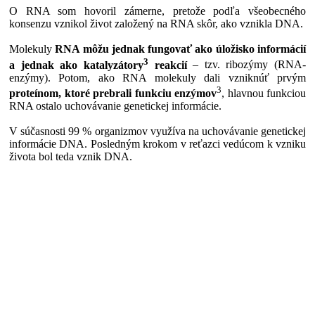
O RNA som hovoril zámerne, pretože podľa všeobecného
konsenzu vznikol život založený na RNA skôr, ako vznikla DNA.
Molekuly
RNA môžu jednak fungovať ako úložisko informácií
3
a jednak ako katalyzátory
reakcií
– tzv. ribozýmy (RNA-
enzýmy). Potom, ako RNA molekuly dali vzniknúť prvým
3
proteínom, ktoré prebrali funkciu enzýmov
, hlavnou funkciou
RNA ostalo uchovávanie genetickej informácie.
V súčasnosti 99 % organizmov využíva na uchovávanie genetickej
informácie DNA. Posledným krokom v reťazci vedúcom k vzniku
života bol teda vznik DNA.