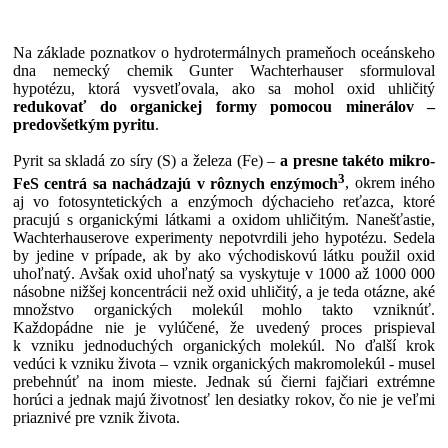
Na základe poznatkov o hydrotermálnych prameňoch oceánskeho
dna nemecký chemik Gunter Wachterhauser sformuloval
hypotézu, ktorá vysvetľovala, ako sa mohol oxid uhličitý
redukovať do organickej formy pomocou minerálov –
predovšetkým pyritu
.
Pyrit sa skladá zo síry (S) a železa (Fe) –
a presne takéto mikro-
3
FeS centrá sa nachádzajú v rôznych enzýmoch
, okrem iného
aj vo fotosyntetických a enzýmoch dýchacieho reťazca, ktoré
pracujú s organickými látkami a oxidom uhličitým. Nanešťastie,
Wachterhauserove experimenty nepotvrdili jeho hypotézu. Sedela
by jedine v prípade, ak by ako východiskovú látku použil oxid
uhoľnatý. Avšak oxid uhoľnatý sa vyskytuje v 1000 až 1000 000
násobne nižšej koncentrácii než oxid uhličitý, a je teda otázne, aké
množstvo organických molekúl mohlo takto vzniknúť.
Každopádne nie je vylúčené, že uvedený proces prispieval
k vzniku jednoduchých organických molekúl. No ďalší krok
vedúci k vzniku života – vznik organických makromolekúl - musel
prebehnúť na inom mieste. Jednak sú čierni fajčiari extrémne
horúci a jednak majú životnosť len desiatky rokov, čo nie je veľmi
priaznivé pre vznik života.