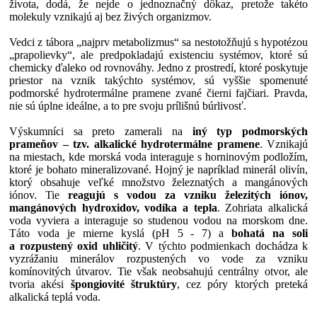
života, dodá, že nejde o jednoznačný dôkaz, pretože takéto
molekuly vznikajú aj bez živých organizmov.
Vedci z tábora „najprv metabolizmus“ sa nestotožňujú s hypotézou
„prapolievky“, ale predpokladajú existenciu systémov, ktoré sú
chemicky ďaleko od rovnováhy. Jedno z prostredí, ktoré poskytuje
priestor na vznik takýchto systémov, sú vyššie spomenuté
podmorské hydrotermálne pramene zvané čierni fajčiari. Pravda,
nie sú úplne ideálne, a to pre svoju prílišnú búrlivosť.
Výskumníci sa preto zamerali na
iný typ podmorských
prameňov – tzv. alkalické hydrotermálne pramene
. Vznikajú
na miestach, kde morská voda interaguje s horninovým podložím,
ktoré je bohato mineralizované. Hojný je napríklad minerál olivín,
ktorý obsahuje veľké množstvo železnatých a mangánových
iónov. Tie
reagujú s vodou za vzniku železitých iónov,
mangánových hydroxidov, vodíka a tepla
. Zohriata alkalická
voda vyviera a interaguje so studenou vodou na morskom dne.
Táto voda je mierne kyslá (pH 5 - 7) a
bohatá na soli
a rozpustený oxid uhličitý
. V týchto podmienkach dochádza k
vyzrážaniu minerálov rozpustených vo vode za vzniku
komínovitých útvarov. Tie však neobsahujú centrálny otvor, ale
tvoria akési
špongiovité štruktúry
, cez póry ktorých preteká
alkalická teplá voda.