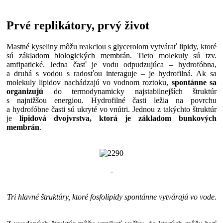
Prvé replikátory, prvý život
Mastné kyseliny môžu reakciou s glycerolom vytvárať lipidy, ktoré
sú základom biologických membrán. Tieto molekuly sú tzv.
amfipatické. Jedna časť je vodu odpudzujúca – hydrofóbna,
a druhá s vodou s radosťou interaguje – je hydrofilná. Ak sa
molekuly lipidov nachádzajú vo vodnom roztoku,
spontánne sa
organizujú
do termodynamicky najstabilnejších štruktúr
s najnižšou energiou. Hydrofilné časti ležia na povrchu
a hydrofóbne časti sú ukryté vo vnútri. Jednou z takýchto štruktúr
je
lipidová dvojvrstva, ktorá je základom bunkových
membrán
.
-
Tri hlavné štruktúry, ktoré fosfolipidy spontánne vytvárajú vo vode.