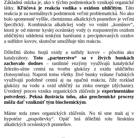
Základná otázka je, ako v týchto podmienkach vznikajú organické
látky.
Kľúčová je reakcia vodíka s oxidom uhličitým
. Táto
reakcia je za normálnych podmienok veľmi problematická. No ako
bolo spomenuté vyššie, chemizmus alkalických prameňov je veľmi
špecifický. Kombinácia alkalickej vody vo vnútri „komínov“,
ktorá je od mierne kyslej oceánskej vody (s rozpusteným oxidom
uhličitým) oddelená tenkými bariérami z precipitovaných oxidov
a sulfidov kovov, skutočne umožňuje túto reakciu.
Dôležitú úlohu hrajú oxidy a sulfidy kovov – pôsobia ako
katalyzátory.
Toto „partnerstvo“ sa v živých bunkách
zachovalo dodnes
– rastlinné enzýmy využívajú katalytické
železito-sírne centrá na tvorbu glukózy z oxidu uhličitého
(fotosyntéza). Naproti tomu všetky živé bunky vrátane ľudských
využívajú podobné centrá aj na opačnú reakciu, čiže rozklad
glukózy na vodu a oxid uhličitý za zisku energie (dýchanie).
Uvedený proces vzniku organických zlúčenín je
experimentálne
potvrdený. Pekná ilustrácia toho, ako geochemické procesy
môžu dať vzniknúť tým biochemickým
.
Máme teda zmes organických zlúčenín. No tú sme mali aj v
hypotéze „prapolievky“. Opäť hrá dôležitú rolu štruktúra
alkalických oceánskych prameňov.