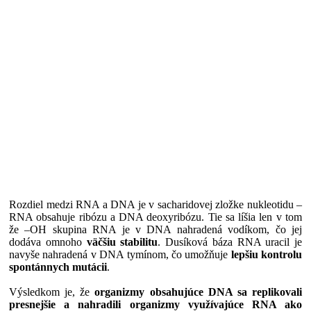
Rozdiel medzi RNA a DNA je v sacharidovej zložke nukleotidu –
RNA obsahuje ribózu a DNA deoxyribózu. Tie sa líšia len v tom
že –OH skupina RNA je v DNA nahradená vodíkom, čo jej
dodáva omnoho
väčšiu stabilitu
. Dusíková báza RNA uracil je
navyše nahradená v DNA tymínom, čo umožňuje
lepšiu kontrolu
spontánnych mutácii
.
Výsledkom je, že
organizmy obsahujúce DNA sa replikovali
presnejšie a nahradili organizmy využívajúce RNA ako