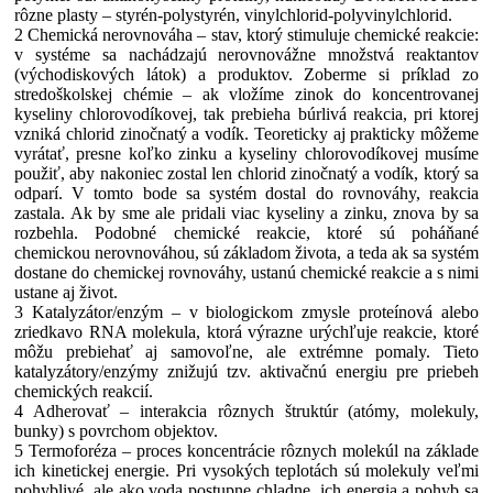
rôzne plasty – styrén-polystyrén, vinylchlorid-polyvinylchlorid.
2 Chemická nerovnováha – stav, ktorý stimuluje chemické reakcie:
v systéme sa nachádzajú nerovnovážne množstvá reaktantov
(východiskových látok) a produktov. Zoberme si príklad zo
stredoškolskej chémie – ak vložíme zinok do koncentrovanej
kyseliny chlorovodíkovej, tak prebieha búrlivá reakcia, pri ktorej
vzniká chlorid zinočnatý a vodík. Teoreticky aj prakticky môžeme
vyrátať, presne koľko zinku a kyseliny chlorovodíkovej musíme
použiť, aby nakoniec zostal len chlorid zinočnatý a vodík, ktorý sa
odparí. V tomto bode sa systém dostal do rovnováhy, reakcia
zastala. Ak by sme ale pridali viac kyseliny a zinku, znova by sa
rozbehla. Podobné chemické reakcie, ktoré sú poháňané
chemickou nerovnováhou, sú základom života, a teda ak sa systém
dostane do chemickej rovnováhy, ustanú chemické reakcie a s nimi
ustane aj život.
3 Katalyzátor/enzým – v biologickom zmysle proteínová alebo
zriedkavo RNA molekula, ktorá výrazne urýchľuje reakcie, ktoré
môžu prebiehať aj samovoľne, ale extrémne pomaly. Tieto
katalyzátory/enzýmy znižujú tzv. aktivačnú energiu pre priebeh
chemických reakcií.
4 Adherovať – interakcia rôznych štruktúr (atómy, molekuly,
bunky) s povrchom objektov.
5 Termoforéza – proces koncentrácie rôznych molekúl na základe
ich kinetickej energie. Pri vysokých teplotách sú molekuly veľmi
pohyblivé, ale ako voda postupne chladne, ich energia a pohyb sa