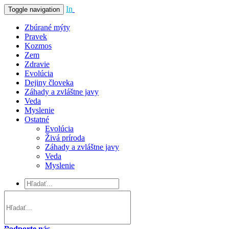
In
Vivo
Toggle navigation
Zbúrané mýty
Pravek
Kozmos
Zem
Zdravie
Evolúcia
Dejiny človeka
Záhady a zvláštne javy
Veda
Myslenie
Ostatné
Evolúcia
Živá príroda
Záhady a zvláštne javy
Veda
Myslenie
Podporte nás