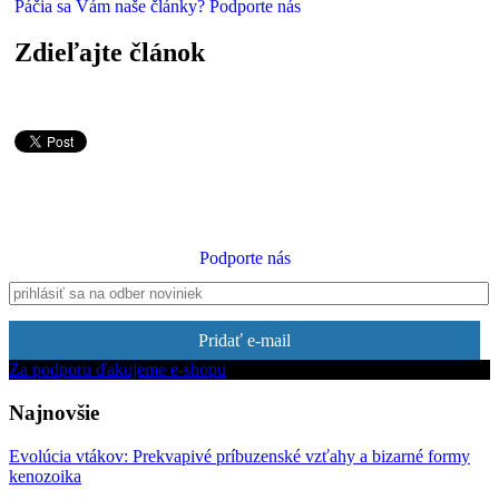
Páčia sa Vám naše články? Podporte nás
Zdieľajte článok
Podporte nás
Pridať e-mail
Za podporu ďakujeme e-shopu
Najnovšie
Evolúcia vtákov: Prekvapivé príbuzenské vzťahy a bizarné formy
kenozoika