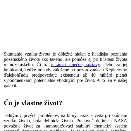
Skúmanie vzniku života je dôležité nielen z hľadiska poznania
pozemského života ako takého, ale pomôže aj pri hľadaní života
mimozemského. Či už
v rámci slnečnej sústavy
, alebo za jej
hranicami, keďže odhady založené na pozorovaniach Keplerovho
ďalekohľadu predpovedajú existenciu až 40 miliárd planét
s podmienkami potenciálne vhodnými pre život. A to len v našej
galaxii.
Čo je vlastne život?
Jedným z prvých problémov, na ktorý narazila veda pri skúmaní
vzniku života, bola definícia života. Pracovná definícia NASA
považuje život za „samoudržovací stabilný chemický systém