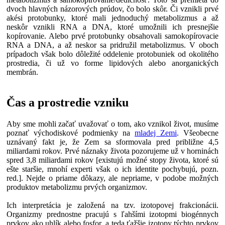
dvoch hlavných názorových prúdov, čo bolo skôr. Či vznikli prvé
akési protobunky, ktoré mali jednoduchý metabolizmus a až
neskôr vznikli RNA a DNA, ktoré umožnili ich presnejšie
kopírovanie. Alebo prvé protobunky obsahovali samokopírovacie
RNA a DNA, a až neskor sa pridružil metabolizmus. V oboch
prípadoch však bolo dôležité oddelenie protobuniek od okolitého
prostredia, či už vo forme lipidových alebo anorganických
membrán.
Čas a prostredie vzniku
Aby sme mohli začať uvažovať o tom, ako vznikol život, musíme
poznať východiskové podmienky na
mladej Zemi
. Všeobecne
uznávaný fakt je, že Zem sa sformovala pred približne 4,5
miliardami rokov. Prvé náznaky života pozorujeme už v horninách
spred 3,8 miliardami rokov [existujú možné stopy života, ktoré sú
ešte staršie, mnohí experti však o ich identite pochybujú, pozn.
red.]. Nejde o priame dôkazy, ale nepriame, v podobe možných
produktov metabolizmu prvých organizmov.
Ich interpretácia je založená na tzv. izotopovej frakcionácii.
Organizmy prednostne pracujú s ľahšími izotopmi biogénnych
prvkov ako uhlík alebo fosfor, a teda ťažšie izotopy týchto prvkov