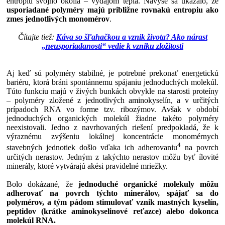
entropiu svojho okolia – výdajom tepla. Navyše sa ukázalo, že
usporiadané polyméry majú približne rovnakú entropiu ako
zmes jednotlivých monomérov
.
Čítajte tiež:
Káva so šľahačkou a vznik života? Ako nárast
„neusporiadanosti“ vedie k vzniku zložitosti
Aj keď sú polyméry stabilné, je potrebné prekonať energetickú
bariéru, ktorá bráni spontánnemu spájaniu jednoduchých molekúl.
Túto funkciu majú v živých bunkách obvykle na starosti proteíny
– polyméry zložené z jednotlivých aminokyselín, a v určitých
prípadoch RNA vo forme tzv. ribozýmov. Avšak v období
jednoduchých organických molekúl žiadne takéto polyméry
neexistovali. Jedno z navrhovaných riešení predpokladá, že k
výraznému zvýšeniu lokálnej koncentrácie monomérnych
4
stavebných jednotiek došlo vďaka ich adherovaniu
na povrch
určitých nerastov. Jedným z takýchto nerastov môžu byť ílovité
minerály, ktoré vytvárajú akési pravidelné mriežky.
Bolo dokázané, že
jednoduché organické molekuly môžu
adherovať na povrch týchto minerálov, spájať sa do
polymérov, a tým pádom stimulovať vznik mastných kyselín,
peptidov (krátke aminokyselinové reťazce) alebo dokonca
molekúl RNA.