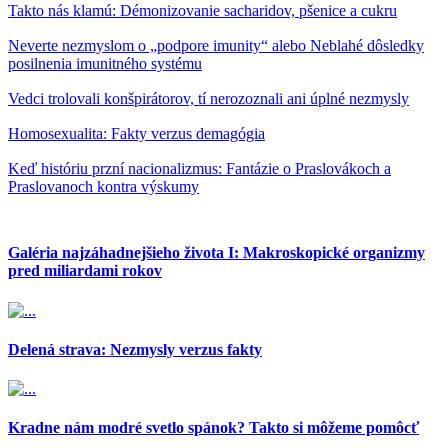
Takto nás klamú: Démonizovanie sacharidov, pšenice a cukru
Neverte nezmyslom o „podpore imunity“ alebo Neblahé dôsledky
posilnenia imunitného systému
Vedci trolovali konšpirátorov, tí nerozoznali ani úplné nezmysly
Homosexualita: Fakty verzus demagógia
Keď históriu przní nacionalizmus: Fantázie o Praslovákoch a
Praslovanoch kontra výskumy
Galéria najzáhadnejšieho života I: Makroskopické organizmy
pred miliardami rokov
Delená strava: Nezmysly verzus fakty
Kradne nám modré svetlo spánok? Takto si môžeme pomôcť