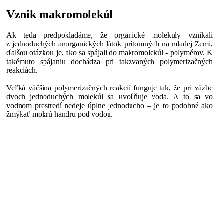
Vznik makromolekúl
Ak teda predpokladáme, že organické molekuly vznikali
z jednoduchých anorganických látok prítomných na mladej Zemi,
ďalšou otázkou je, ako sa spájali do makromolekúl - polymérov. K
takémuto spájaniu dochádza pri takzvaných polymerizačných
reakciách.
Veľká väčšina polymerizačných reakcií funguje tak, že pri väzbe
dvoch jednoduchých molekúl sa uvoľňuje voda. A to sa vo
vodnom prostredí nedeje úplne jednoducho – je to podobné ako
žmýkať mokrú handru pod vodou.