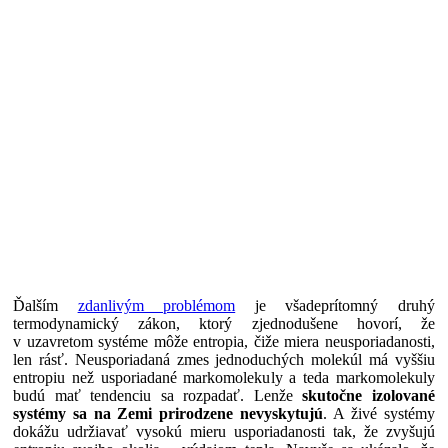
Ďalším
zdanlivým problémom
je všadeprítomný druhý
termodynamický zákon, ktorý zjednodušene hovorí, že
v uzavretom systéme môže entropia, čiže miera neusporiadanosti,
len rásť. Neusporiadaná zmes jednoduchých molekúl má vyššiu
entropiu než usporiadané markomolekuly a teda markomolekuly
budú mať tendenciu sa rozpadať. Lenže
skutočne izolované
systémy sa na Zemi prirodzene nevyskytujú
. A živé systémy
dokážu udržiavať vysokú mieru usporiadanosti tak, že zvyšujú