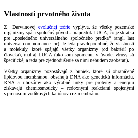
Vlastnosti prvotného života
Z Darwinovej
evolučnej teórie
vyplýva, že všetky pozemské
organizmy spája spoločný pôvod - prapredok LUCA, čo je skratka
pre „posledného univerzálneho spoločného predka“ (angl. last
universal common ancestor). Je teda pravdepodobné, že vlastnosti
a molekuly, ktoré spájajú všetky organizmy (od baktérií po
človeka), mal aj LUCA (ako som spomenul v úvode, vírusy sú
špecifické, a teda pre zjednodušenie sa nimi nebudem zaoberať).
Všetky organizmy pozostávajú z buniek, ktoré sú ohraničené
lipidovou membránou, obsahujú DNA ako genetickú informáciu,
RNA a ribozómy ako výrobné linky pre proteíny a energiu
získavajú chemiosmoticky – redoxnými reakciami spojenými
s prenosom vodíkových katiónov cez membránu.