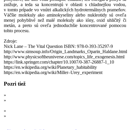
znižuje, a teda sa koncentrujú v oblasti s chladnejšou vodou,
v tomto prípade vo vnútri alkalických hydrotermálnych prameňov.
Väčšie molekuly ako aminokyseliny alebo nukleotidy sú oveľa
menej pohyblivé než malé molekuly ako ióny, oxid uhličitý či
metán, a preto sú oveľa jednoduchšie koncentrované pomocou
tohto procesu.
Zdroje:
Nick Lane – The Vital Question ISBN: 978-0-393-35297-9
http://www.simsoup.info/Origin_Landmarks_Oparin_Haldane.html
http://www.physicsoftheuniverse.com/topics_life_exogenesis.html
https://link.springer.com/chapter/10.1007/0-387-26887-1_10
https://en.wikipedia.org/wiki/Planetary_habitability
https://en.wikipedia.org/wiki/Miller–Urey_experiment
Pozri tiež
»
Položivot: Vágna hranica medzi živým a neživým
»
Káva so šľahačkou a vznik života? Ako nárast
„neusporiadanosti“ vedie k vzniku zložitosti
»
Pôvod vesmíru: Potreboval vesmír stvoriteľa?
»
1+1=1: Evolučný míľnik, ktorý umožnil vznik zložitých
organizmov