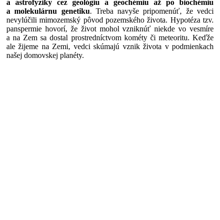
a astrofyziky cez geológiu a geochémiu až po biochémiu
a molekulárnu genetiku
. Treba navyše pripomenúť, že vedci
nevylúčili mimozemský pôvod pozemského života. Hypotéza tzv.
panspermie hovorí, že život mohol vzniknúť niekde vo vesmíre
a na Zem sa dostal prostredníctvom kométy či meteoritu. Keďže
ale žijeme na Zemi, vedci skúmajú vznik života v podmienkach
našej domovskej planéty.