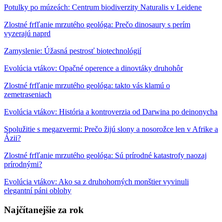
Potulky po múzeách: Centrum biodiverzity Naturalis v Leidene
Zlostné frfľanie mrzutého geológa: Prečo dinosaury s perím
vyzerajú naprd
Zamyslenie: Úžasná pestrosť biotechnológií
Evolúcia vtákov: Opačné operence a dinovtáky druhohôr
Zlostné frfľanie mrzutého geológa: takto vás klamú o
zemetraseniach
Evolúcia vtákov: História a kontroverzia od Darwina po deinonycha
Spolužitie s megazvermi: Prečo žijú slony a nosorožce len v Afrike a
Ázii?
Zlostné frfľanie mrzutého geológa: Sú prírodné katastrofy naozaj
prírodnými?
Evolúcia vtákov: Ako sa z druhohorných monštier vyvinuli
elegantní páni oblohy
Najčítanejšie za rok