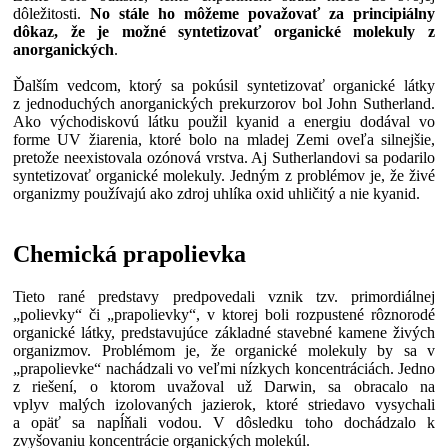
dôležitosti.
No stále ho môžeme považovať za principiálny
dôkaz, že je možné syntetizovať organické molekuly z
anorganických
.
Ďalším vedcom, ktorý sa pokúsil syntetizovať organické látky
z jednoduchých anorganických prekurzorov bol John Sutherland.
Ako východiskovú látku použil kyanid a energiu dodával vo
forme UV žiarenia, ktoré bolo na mladej Zemi oveľa silnejšie,
pretože neexistovala ozónová vrstva. Aj Sutherlandovi sa podarilo
syntetizovať organické molekuly. Jedným z problémov je, že živé
organizmy používajú ako zdroj uhlíka oxid uhličitý a nie kyanid.
Chemická prapolievka
Tieto rané predstavy predpovedali vznik tzv. primordiálnej
„polievky“ či „prapolievky“, v ktorej boli rozpustené rôznorodé
organické látky, predstavujúce základné stavebné kamene živých
organizmov. Problémom je, že organické molekuly by sa v
„prapolievke“ nachádzali vo veľmi nízkych koncentráciách. Jedno
z riešení, o ktorom uvažoval už Darwin, sa obracalo na
vplyv malých izolovaných jazierok, ktoré striedavo vysychali
a opäť sa napĺňali vodou. V dôsledku toho dochádzalo k
zvyšovaniu koncentrácie organických molekúl.