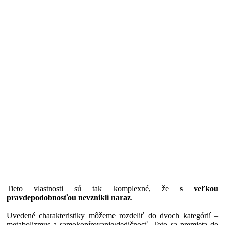
Tieto vlastnosti sú tak komplexné, že
s veľkou
pravdepodobnosťou nevznikli naraz
.
Uvedené charakteristiky môžeme rozdeliť do dvoch kategórií –
metabolizmus a samokopírovanie/dedičnosť. Toto sa premieta do