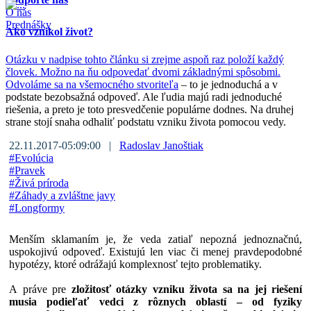
O nás
Prednášky
Ako vznikol život?
Otázku v nadpise tohto článku si zrejme aspoň raz položí každý
človek. Možno na ňu odpovedať dvomi základnými spôsobmi.
Odvoláme sa na všemocného
stvoriteľa
– to je jednoduchá a v
podstate bezobsažná odpoveď. Ale ľudia majú radi jednoduché
riešenia, a preto je toto presvedčenie populárne dodnes. Na druhej
strane stojí snaha odhaliť podstatu vzniku života pomocou vedy.
22.11.2017-05:09:00 |
Radoslav Janoštiak
#
Evolúcia
#
Pravek
#
Živá príroda
#
Záhady a zvláštne javy
#
Longformy
Menším sklamaním je, že veda zatiaľ nepozná jednoznačnú,
uspokojivú odpoveď. Existujú len viac či menej pravdepodobné
hypotézy, ktoré odrážajú komplexnosť tejto problematiky.
A práve pre
zložitosť otázky vzniku života sa na jej riešení
musia podieľať vedci z rôznych oblastí – od fyziky