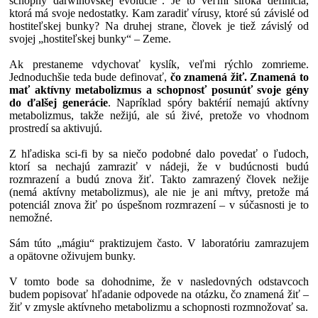
schopný darwinovskej evolúcie“. Je to veľmi široká definícia,
ktorá má svoje nedostatky. Kam zaradiť vírusy, ktoré sú závislé od
hostiteľskej bunky? Na druhej strane, človek je tiež závislý od
svojej „hostiteľskej bunky“ – Zeme.
Ak prestaneme vdychovať kyslík, veľmi rýchlo zomrieme.
Jednoduchšie teda bude definovať,
čo znamená žiť. Znamená to
mať aktívny metabolizmus a schopnosť posunúť svoje gény
do ďalšej generácie
. Napríklad spóry baktérií nemajú aktívny
metabolizmus, takže nežijú, ale sú živé, pretože vo vhodnom
prostredí sa aktivujú.
Z hľadiska sci-fi by sa niečo podobné dalo povedať o ľudoch,
ktorí sa nechajú zamraziť v nádeji, že v budúcnosti budú
rozmrazení a budú znova žiť. Takto zamrazený človek nežije
(nemá aktívny metabolizmus), ale nie je ani mŕtvy, pretože má
potenciál znova žiť po úspešnom rozmrazení – v súčasnosti je to
nemožné.
Sám túto „mágiu“ praktizujem často. V laboratóriu zamrazujem
a opätovne oživujem bunky.
V tomto bode sa dohodnime, že v nasledovných odstavcoch
budem popisovať hľadanie odpovede na otázku, čo znamená žiť –
žiť v zmysle aktívneho metabolizmu a schopnosti rozmnožovať sa.