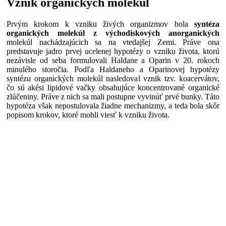
Vznik organických molekúl
Prvým krokom k vzniku živých organizmov bola
syntéza
organických molekúl z východiskových anorganických
molekúl nachádzajúcich sa na vtedajšej Zemi. Práve ona
predstavuje jadro prvej ucelenej hypotézy o vzniku života, ktorú
nezávisle od seba formulovali Haldane a Oparin v 20. rokoch
minulého storočia. Podľa Haldaneho a Oparinovej hypotézy
syntézu organických molekúl nasledoval vznik tzv. koacervátov,
čo sú akési lipidové vačky obsahujúce koncentrované organické
zlúčeniny. Práve z nich sa mali postupne vyvinúť prvé bunky. Táto
hypotéza však nepostulovala žiadne mechanizmy, a teda bola skôr
popisom krokov, ktoré mohli viesť k vzniku života.