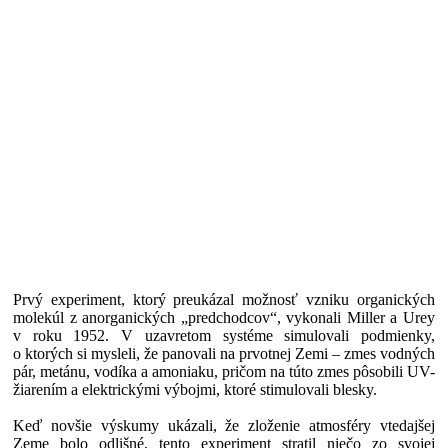
Prvý experiment, ktorý preukázal možnosť vzniku organických
molekúl z anorganických „predchodcov“, vykonali Miller a Urey
v roku 1952. V uzavretom systéme simulovali podmienky,
o ktorých si mysleli, že panovali na prvotnej Zemi – zmes vodných
pár, metánu, vodíka a amoniaku, pričom na túto zmes pôsobili UV-
žiarením a elektrickými výbojmi, ktoré stimulovali blesky.
Keď novšie výskumy ukázali, že zloženie atmosféry vtedajšej
Zeme bolo odlišné, tento experiment stratil niečo zo svojej