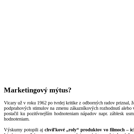
Marketingový mýtus?
Vicary už v roku 1962 po tvrdej kritike z odborných radov priznal, ž
podprahových stimulov na zmenu zákazníkových rozhodnutí alebo vo
postačil ku pozitívnejším hodnoteniam nápadov napr. záblesk usmi
hodnoteniam.
Výskumy potopili aj
chvíľkové „roly“ produktov vo filmoch – i