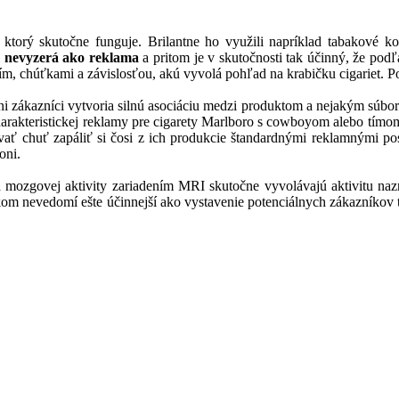
, ktorý skutočne funguje. Brilantne ho využili napríklad tabakové 
i
nevyzerá ako reklama
a pritom je v skutočnosti tak účinný, že pod
, chúťkami a závislosťou, akú vyvolá pohľad na krabičku cigariet. Pod
ciálni zákazníci vytvoria silnú asociáciu medzi produktom a nejakým súb
 charakteristickej reklamy pre cigarety Marlboro s cowboyom alebo tím
ať chuť zapáliť si čosi z ich produkcie štandardnými reklamnými post
oni.
ozgovej aktivity zariadením MRI skutočne vyvolávajú aktivitu nazn
kom nevedomí ešte účinnejší ako vystavenie potenciálnych zákazníkov 