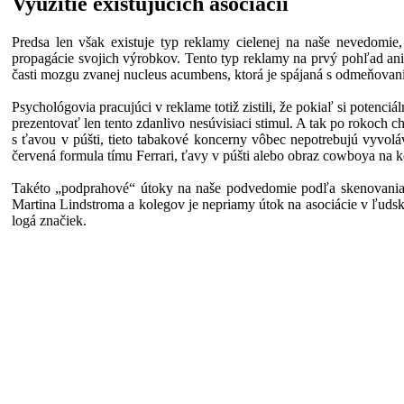
Využitie existujúcich asociácií
Predsa len však existuje typ reklamy cielenej na naše nevedomie
propagácie svojich výrobkov. Tento typ reklamy na prvý pohľad an
časti mozgu zvanej nucleus acumbens, ktorá je spájaná s odmeňovaním
Psychológovia pracujúci v reklame totiž zistili, že pokiaľ si poten
prezentovať len tento zdanlivo nesúvisiaci stimul. A tak po rokoch
s ťavou v púšti, tieto tabakové koncerny vôbec nepotrebujú vyvoláv
červená formula tímu Ferrari, ťavy v púšti alebo obraz cowboya na k
Takéto „podprahové“ útoky na naše podvedomie podľa skenovania m
Martina Lindstroma a kolegov je nepriamy útok na asociácie v ľuds
logá značiek.