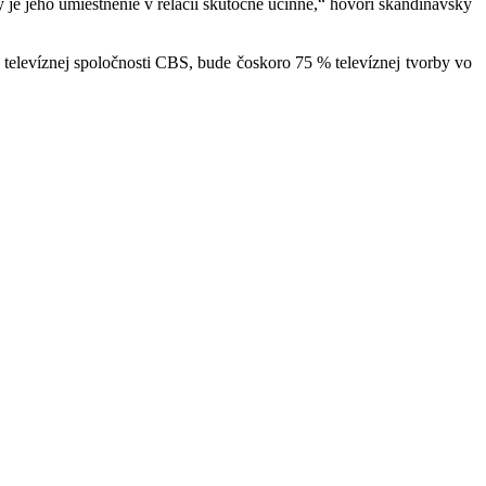
 je jeho umiestnenie v relácii skutočne účinné,“ hovorí škandinávsky
televíznej spoločnosti CBS, bude čoskoro 75 % televíznej tvorby vo