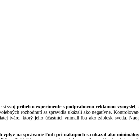
e si svoj
príbeh o experimente s podprahovou reklamou vymyslel
,
lebných rozhodnutí sa spravidla ukázali ako negatívne. Kontrolované
atej tváre, ktorý jeho účastníci vnímali iba ako záblesk svetla. Na
ch vplyv na správanie ľudí pri nákupoch sa ukázal ako minimáln