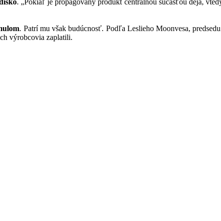
disko
. „Pokiaľ je propagovaný produkt centrálnou súčasťou deja, vtedy
imulom
. Patrí mu však budúcnosť. Podľa Leslieho Moonvesa, predsedu 
ch výrobcovia zaplatili.