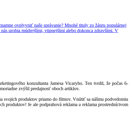
znamne ovplyvniť naše správanie? Mnohé tituly zo žánru populárnej
 nás urobia múdrejšími, vtipnejšími alebo dokonca zdravšími. V
ketingového konzultanta Jamesa Vicaryho. Ten tvrdil, že počas 6-
moriadne zvýšil predajnosť oboch artiklov.
ania svojich produktov priamo do filmov. Vnútiť sa nášmu podvedomiu
ných produktov! Je ale podprahová reklama a reklama prostredníctvom