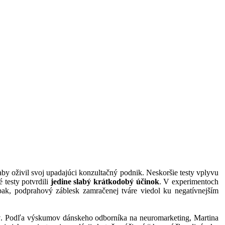
 aby oživil svoj upadajúci konzultačný podnik. Neskoršie testy vplyvu
 testy potvrdili
jedine slabý krátkodobý účinok
. V experimentoch
opak, podprahový záblesk zamračenej tváre viedol ku negatívnejším
y
. Podľa výskumov dánskeho odborníka na neuromarketing, Martina