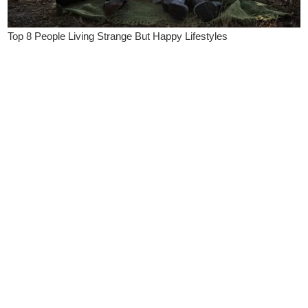
fekt
írený mýtus
a je milióny rokov pozadu
pokalypse