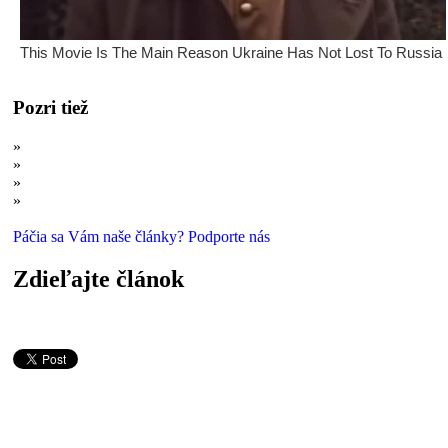
Pozri tiež
»
Prečo kampane proti fajčeniu a drogám zlyhávajú: Bumerangový e
»
Je väčšina komunikácie neverbálna? Takto vznikol nesmierne rozš
»
Prečo risk (tak často) neznamená zisk: Naše vyhodnocovanie rizik
»
Kognitívna disonancia alebo čo sme sa dozvedeli vďaka falošnej a
Páčia sa Vám naše články? Podporte nás
Zdieľajte článok