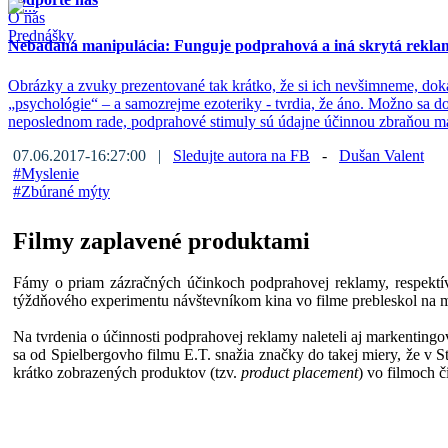
O nás
Prednášky
Nebadaná manipulácia: Funguje podprahová a iná skrytá rekla
Obrázky a zvuky prezentované tak krátko, že si ich nevšimneme, dok
„psychológie“ – a samozrejme ezoteriky - tvrdia, že áno. Možno sa d
neposlednom rade, podprahové stimuly sú údajne účinnou zbraňou m
07.06.2017-16:27:00 |
Sledujte autora na FB
-
Dušan Valent
#
Myslenie
#
Zbúrané mýty
Filmy zaplavené produktami
Fámy o priam zázračných účinkoch podprahovej reklamy, respektív
týždňového experimentu návštevníkom kina vo filme prebleskol na me
Na tvrdenia o účinnosti podprahovej reklamy naleteli aj markenting
sa od Spielbergovho filmu E.T. snažia značky do takej miery, že v 
krátko zobrazených produktov (tzv.
product placement
) vo filmoch č