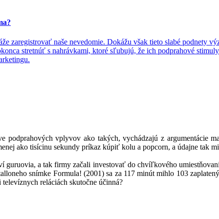
ma?
áže zaregistrovať naše nevedomie. Dokážu však tieto slabé podnety vý
okonca stretnúť s nahrávkami, ktoré sľubujú, že ich podprahové stimuly
arketingu.
e podprahových vplyvov ako takých, vychádzajú z argumentácie mar
nej ako tisícinu sekundy príkaz kúpiť kolu a popcorn, a údajne tak mi
oví guruovia, a tak firmy začali investovať do chvíľkového umiestňov
Stalloneho snímke Formula! (2001) sa za 117 minút mihlo 103 zaplate
i televíznych reláciách skutočne účinná?