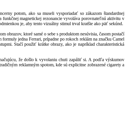
koncerny potom, ako sa museli vysporiadať so zákazom štandardnej
ľa funkčnej magnetickej rezonancie vyvoláva porovnateľnú aktivitu v
mienkou je, aby tento vizuálny stimul trval kratšie ako päť sekúnd.
orom obrazov, ktoré samé o sebe s produktom nesúvisia, časom postačí
om formuly jedna Ferrari, prípadne po rokoch reklám na značku Camel
upmi. Stačí použiť krátke obrazy, ako je napríklad charakteristická
ačujúcu, že došlo k vyvolaniu chuti zapáliť si. A podľa výskumov
tradičným reklamným spotom, kde sú explicitne zobrazené cigarety a