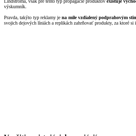
Lindstroma, však pre tento typ propagácie produktov
existuje výcho
výskumník.
Pravda, takýto typ reklamy je
na míle vzdialený podprahovým st
svojich dejových líniách a replikách zahrňovať produkty, za ktoré si i