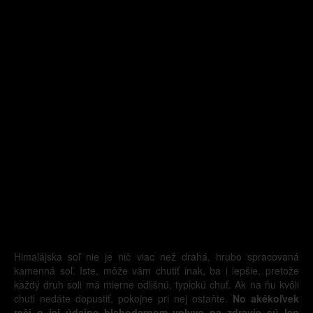
Himalájska soľ nie je nič viac než drahá, hrubo spracovaná
kamenná soľ. Iste, môže vám chutiť inak, ba i lepšie, pretože
každý druh soli má mierne odlišnú, typickú chuť. Ak na ňu kvôli
chuti nedáte dopustiť, pokojne pri nej ostaňte.
No akékoľvek
reči o jej údajne blahodarnom vplyve na zdravie sú len