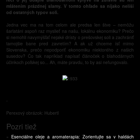
mlátením prázdnej slamy. V tomto ohľade sa nijako nelíši
od ostatných typov soli.
Jedna vec ma na tom celom ale predsa len štve – nemôžu
šarlatáni aspoň raz myslieť na našu, lokálnu ekonomiku? Prečo
si nemohli navymýšľať nejaké drísty o prešovskej soli a zachrániť
tamojšie bane pred zavretím? A ak už chceme ísť mimo
Slovenska, prečo nepodporiť ekonomiku niektorého z našich
susedov? Čo tak napríklad napísať článoček o blahodárnych
účinkoch poľskej so... Ah, máte pravdu, to by asi nefungovalo.
-
Perexový obrázok: Hubertl
Pozri tiež
»
Esenciálne oleje a aromaterapia: Zorientujte sa v haldách