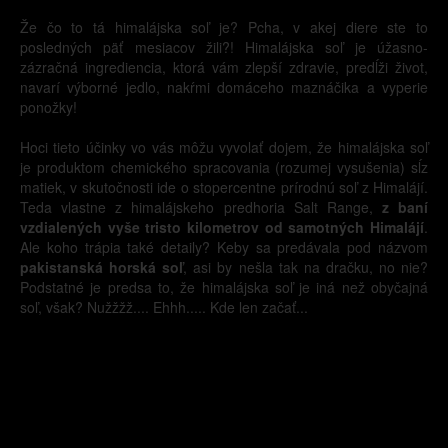
Že čo to tá himalájska soľ je? Pcha, v akej diere ste to
posledných päť mesiacov žili?! Himalájska soľ je úžasno-
zázračná ingrediencia, ktorá vám zlepší zdravie, predĺži život,
navarí výborné jedlo, nakŕmi domáceho maznáčika a vyperie
ponožky!
Hoci tieto účinky vo vás môžu vyvolať dojem, že himalájska soľ
je produktom chemického spracovania (rozumej vysušenia) sĺz
matiek, v skutočnosti ide o stopercentne prírodnú soľ z Himalájí.
Teda vlastne z himalájskeho predhoria Salt Range,
z baní
vzdialených vyše tristo kilometrov od samotných Himalájí
.
Ale koho trápia také detaily? Keby sa predávala pod názvom
pakistanská horská soľ
, asi by nešla tak na dračku, no nie?
Podstatné je predsa to, že himalájska soľ je iná než obyčajná
soľ, však? Nužžžž.... Ehhh..... Kde len začať...