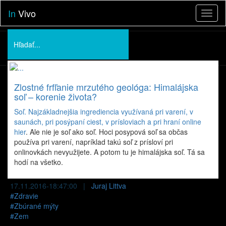
In
Vivo
Toggl
naviga
Podporte nás
O nás
Zlostné frfľanie mrzutého geológa: Himalájska
Prednášky
soľ – korenie života?
Soľ. Najzákladnejšia ingrediencia využívaná pri varení, v
saunách, pri posýpaní ciest, v prísloviach a pri hraní
online
hier
. Ale nie je soľ ako soľ. Hoci posypová soľ sa občas
používa pri varení, napríklad takú soľ z prísloví pri
onlinovkách nevyužijete. A potom tu je himalájska soľ. Tá sa
hodí na všetko.
17.11.2016-18:47:00 |
Juraj Littva
#
Zdravie
#
Zbúrané mýty
#
Zem