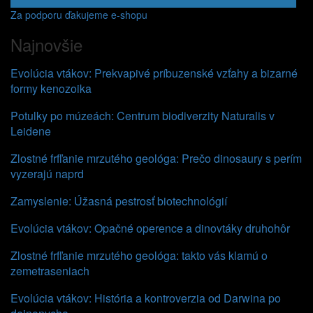
Za podporu ďakujeme e-shopu
Najnovšie
Evolúcia vtákov: Prekvapivé príbuzenské vzťahy a bizarné
formy kenozoika
Potulky po múzeách: Centrum biodiverzity Naturalis v
Leidene
Zlostné frfľanie mrzutého geológa: Prečo dinosaury s perím
vyzerajú naprd
Zamyslenie: Úžasná pestrosť biotechnológií
Evolúcia vtákov: Opačné operence a dinovtáky druhohôr
Zlostné frfľanie mrzutého geológa: takto vás klamú o
zemetraseniach
Evolúcia vtákov: História a kontroverzia od Darwina po