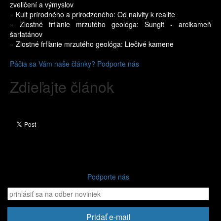
zveličení a výmyslov
»
Kult prírodného a prirodzeného: Od naivity k realite
»
Zlostné frfľanie mrzutého geológa: Šungit - arcikameň
šarlatánov
»
Zlostné frfľanie mrzutého geológa: Liečivé kamene
Páčia sa Vám naše články? Podporte nás
Zdieľajte článok
Podporte nás
Pridať e-mail