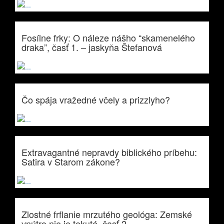
Fosílne frky: O náleze nášho “skamenelého
draka”, časť 1. – jaskyňa Štefanová
Čo spája vražedné včely a prizzlyho?
Extravagantné nepravdy biblického príbehu:
Satira v Starom zákone?
Zlostné frflanie mrzutého geológa: Zemské
vnútro nie je tekuté, časť 2