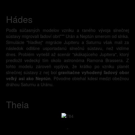
Hádes
Podľa súčasných modelov vzniku a raného vývoja slnečnej
sústavy migrovali ľadoví obri*** Urán a Neptún smerom od slnka.
Simulácie "hladkej" migrácie Jupiteru a Saturnu však mali za
následok odlišne usporiadanú slnečnú sústavu, než vidíme
dnes. Problém vyriešil až scenár "skákajúceho Jupitera", ktorý
predložil vedecký tím okolo astronóma Ramona Brassera. Z
tohto modelu zároveň vyplýva, že krátko po vzniku planét
slnečnej sústavy z nej bol
gravitačne vyhodený ľadový obor
veľký asi ako Neptún
. Pôvodne obiehal kdesi medzi obežnou
dráhou Saturnu a Uránu.
Theia
-