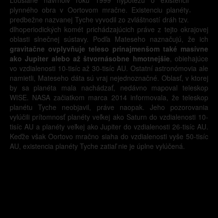
plynného obra v Oortovom mračne. Existenciu planéty
-
predbežne nazvanej Tyche vyvodil zo zvláštností dráh tzv.
dlhoperiodických komét prichádzajúcich práve z tejto okrajovej
oblasti slnečnej sústavy. Podľa Mateseho naznačujú, že ich
gravitačne ovplyvňuje teleso prinajmenšom také masívne
ako Jupiter alebo až štvornásobne hmotnejšie
, obiehajúce
vo vzdialenosti 10-tisíc až 30-tisíc AU. Ostatní astronómovia ale
namietli, Mateseho dáta sú vraj nejednoznačné. Oblasť, v ktorej
by sa planéta mala nachádzať, nedávno mapoval teleskop
WISE. NASA začiatkom marca 2014 informovala, že teleskop
planétu Tyche neobjavil, práve naopak. Jeho pozorovania
vylúčili prítomnosť planéty veľkej ako Saturn do vzdialenosti 10-
tisíc AU a planéty veľkej ako Jupiter do vzdialenosti 26-tisíc AU.
Keďže však Oortovo mračno siaha do vzdialenosti vyše 50-tisíc
AU, existencia planéty Tyche zatiaľ nie je úplne vylúčená.