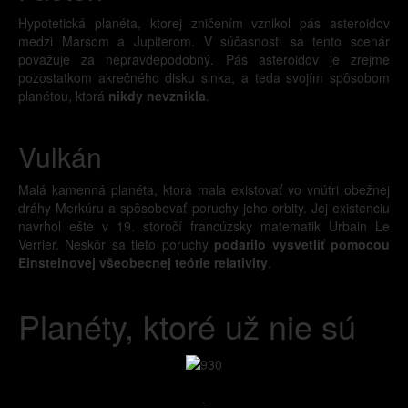
Hypotetická planéta, ktorej zničením vznikol pás asteroidov
medzi Marsom a Jupiterom. V súčasnosti sa tento scenár
považuje za nepravdepodobný. Pás asteroidov je zrejme
pozostatkom akrečného disku slnka, a teda svojím spôsobom
planétou, ktorá
nikdy nevznikla
.
Vulkán
Malá kamenná planéta, ktorá mala existovať vo vnútri obežnej
dráhy Merkúru a spôsobovať poruchy jeho orbity. Jej existenciu
navrhol ešte v 19. storočí francúzsky matematik Urbain Le
Verrier. Neskôr sa tieto poruchy
podarilo vysvetliť pomocou
Einsteinovej všeobecnej teórie relativity
.
Planéty, ktoré už nie sú
-