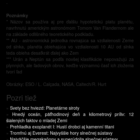
-
Poznámky
* Názov sa používa aj pre ďalšiu hypotetickú piatu planétu,
navrhnutú americkým astronómom Tomom Van Flandernom ale
na základe odlišného teoretického podkladu.
** AU - astronomická jednotka rovnajúca sa vzdialenosti Zeme
od slnka, planéta obiehajúca vo vzdialenosti 10 AU od slnka
teda obieha desaťkrát ďalej ako Zem
*** Urán a Neptún sa podľa novšej klasifikácie nepovažujú za
plynných, ale ľadových obrov, keďže významnú časť ich zloženia
tvorí ľad
Obrázky: ESO / L. Calçada, NASA, Caltech/R. Hurt
Pozri tiež
»
Svety bez hviezd: Planetárne siroty
»
Hnedý oceán, päťhodinový deň a kilometrový príliv: 12
šialených faktov o mladej Zemi
»
Prehliadka exoplanét I: Hustí drobci aj kamenní titani
»
Tromfnú aj Everest: Najvyššie hory slnečnej sústavy
»
Najväčšie megakaňony a superúdolia slnečnej sústavy