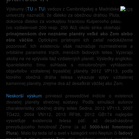
Výskumy (
TU
a
TU
) vedcov z Cambridgskej a Madridskej
univerzity naznačili, že ďaleko za obežnou dráhou Pluta,
dokonca ďaleko za vonkajšou hranicou Kuiperovho pásu
-
(vo vzdialenosti 200 resp. 250 AU) okolo slnka obiehajú
prinajmenšom dve neznáme planéty veľké ako Zem alebo
ešte väčšie
. Optickými prístrojmi ich zatiaľ nedokážeme
pozorovať. Ich existenciu však naznačuje rozmiestnenie a
orbitálne parametre iných, menších ľadových telies. Vyzerajú
akoby na ne vplývala tiaž vzdialených planét. Výsledky anglicko-
španielskeho tímu súhlasia s minuloročným vyhlásením
objaviteľov vzdialenej trpasličej planéty 2012 VP113, podľa
ktorého obežná dráha telesa vykazuje vplyv vzdialenej
kamennej planéty, zrejme dva až desaťkrát väčšej ako Zem.
Neskorší výskum
priniesol presvedčivé indície o existencii
deviatej planéty slnečnej sústavy. Podľa simulácii autorov
charakteristiky obežnej dráhy telies Sedna, 2012 VP113, 2007
TG422, 2004 VN112, 2013 RF98, 2012 GB174 najlepšie
vysvetľuje existencia telesa päť- až desaťnásobne
prevyšujúceho hmotnosť Zeme (a až
5000-krát hmotnosť
Pluta
). Malo by teda ísť o svet v kategórii mini-Neptún či
ľadový
trpaslík a nie o super-Zem
, ako uvádzajú niektoré mediálne