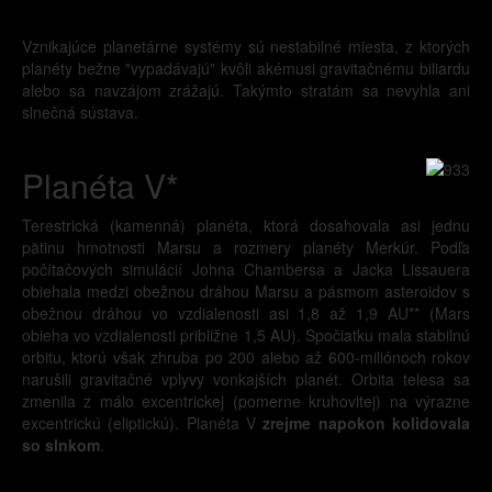
Vznikajúce planetárne systémy sú nestabilné miesta, z ktorých
planéty bežne "vypadávajú" kvôli akémusi gravitačnému biliardu
alebo sa navzájom zrážajú. Takýmto stratám sa nevyhla ani
slnečná sústava.
Planéta V*
Terestrická (kamenná) planéta, ktorá dosahovala asi jednu
pätinu hmotnosti Marsu a rozmery planéty Merkúr. Podľa
počítačových simulácií Johna Chambersa a Jacka Lissauera
obiehala medzi obežnou dráhou Marsu a pásmom asteroidov s
obežnou dráhou vo vzdialenosti asi 1,8 až 1,9 AU** (Mars
obieha vo vzdialenosti približne 1,5 AU). Spočiatku mala stabilnú
orbitu, ktorú však zhruba po 200 alebo až 600-miliónoch rokov
narušili gravitačné vplyvy vonkajších planét. Orbita telesa sa
zmenila z málo excentrickej (pomerne kruhovitej) na výrazne
excentrickú (eliptickú). Planéta V
zrejme napokon kolidovala
so slnkom
.