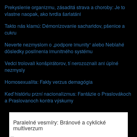
Prekyslenie organizmu, zásaditá strava a choroby: Je to
vlastne naopak, ako tvrdia šarlatáni
Takto nás klamú: Démonizovanie sacharidov, pšenice a
cukru
Neverte nezmyslom o „podpore imunity“ alebo Neblahé
dôsledky posilnenia imunitného systému
Vedci trolovali konšpirátorov, tí nerozoznali ani úplné
nezmysly
Homosexualita: Fakty verzus demagógia
Keď históriu przní nacionalizmus: Fantázie o Praslovákoch
a Praslovanoch kontra výskumy
Paralelné vesmíry: Bránové a cyklické
multiverzum