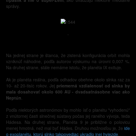
správy.
-
Na jednej strane je štanca, že zistená konfigurácia orbít mohla
vzniknúť náhodne, podľa autorov výskumu na úrovni 0,007 %.
Na druhej strane, stále nemáme istotu, že planéta IX exituje.
Ak je planéta reálna, podľa odhadov obehne okolo slnka raz za
10- až 20-tisíc rokov. Jej
priemerná vzdialenosť od slnka by
mala dosahovať okolo 600 AU - dvadsaťnásobne viac ako
Neptún
.
Podľa niektorých astronómov by mohlo ísť o planétu "vyhodenú"
z vnútornej časti slnečnej sústavy počas jej raného vývoja, teda
Hádesa. Na druhej strane, Planéta 9 je približne o polovicu
menej hmotná, než mal byť Hádes. Druhou možnosťou je, že
ide
o exoplanétu, ktorú slnko takpovediac ukradlo inej hviezde
.