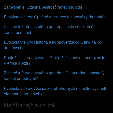
Zamyslenie: Úžasná pestrosť biotechnológií
Evolúcia vtákov: Opačné operence a dinovtáky druhohôr
Zlostné frfľanie mrzutého geológa: takto vás klamú o
zemetraseniach
Evolúcia vtákov: História a kontroverzia od Darwina po
deinonycha
Spolužitie s megazvermi: Prečo žijú slony a nosorožce len
v Afrike a Ázii?
Zlostné frfľanie mrzutého geológa: Sú prírodné katastrofy
naozaj prírodnými?
Evolúcia vtákov: Ako sa z druhohorných monštier vyvinuli
elegantní páni oblohy
Najčítanejšie za rok