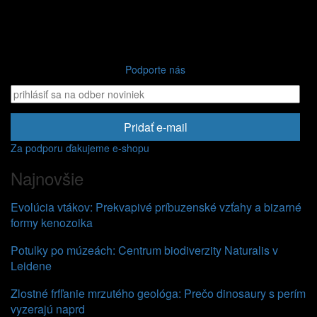
Podporte nás
Pridať e-mail
Za podporu ďakujeme e-shopu
Najnovšie
Evolúcia vtákov: Prekvapivé príbuzenské vzťahy a bizarné
formy kenozoika
Potulky po múzeách: Centrum biodiverzity Naturalis v
Leidene
Zlostné frfľanie mrzutého geológa: Prečo dinosaury s perím
vyzerajú naprd