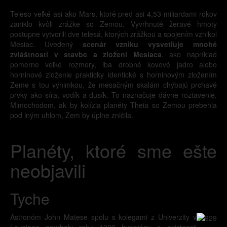
Teleso veľké asi ako Mars, ktoré pred asi 4,53 miliardami rokov
zaniklo kvôli zrážke so Zemou. Vyvrhnuté žeravé hmoty
postupne vytvorili dve telesá, ktorých zrážkou a spojením vznikol
Mesiac. Uvedený
scenár vzniku vysvetľuje mnohé
zvláštnosti v stavbe a zložení Mesiaca
, ako napríklad
pomerne veľké rozmery, iba drobné kovové jadro alebo
horninové zloženie prakticky identické s horninovým zložením
Zeme s tou výnimkou, že mesačným skalám chýbajú prchavé
prvky ako síra, vodík a dusík. To naznačuje dávne roztavenie.
Mimochodom, ak by kolízia planéty Theia so Zemou prebehla
pod iným uhlom, Zem by úplne zničila.
Planéty, ktoré sme ešte
neobjavili
Tyche
Astronóm John Matese spolu s kolegami z Univerzity v
Lousiane navrholv roku 1999 hypotézu o existencii