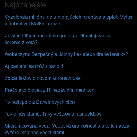
Najčítanejšie
Vyzbierala milióny, no umierajúcich nechávala trpieť: Mýtus
o dobrotivej Matke Tereze
Zlostné frfľanie mrzutého geológa: Himalájska soľ –
korenie života?
Wobenzym: Bezpečný a účinný liek alebo drahé lentilky?
Aj pacienti sa môžu hanbiť!
Zopár faktov o novom koronavíruse
Prečo ako človek z IT nezávidím medikom
To najlepšie z Darwinových cien
Takto nás klamú: Triky veštcov a jasnovidcov
Skorumpovaná veda: Vedecká gramotnosť a ako to naozaj
vyzerá, keď nás vedci klamú