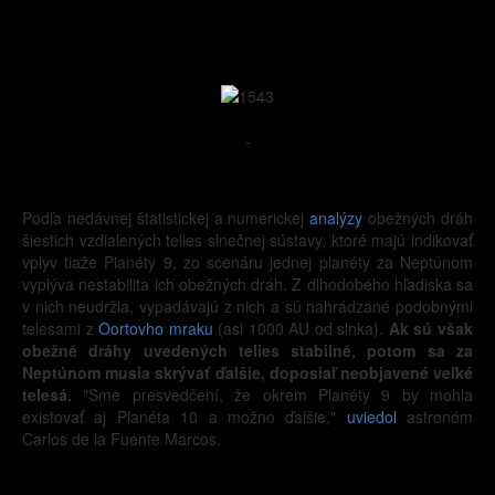
-
Podľa nedávnej štatistickej a numerickej
analýzy
obežných dráh
šiestich vzdialených telies slnečnej sústavy, ktoré majú indikovať
vplyv tiaže Planéty 9, zo scenáru jednej planéty za Neptúnom
vyplýva nestabilita ich obežných dráh. Z dlhodobého hľadiska sa
v nich neudržia, vypadávajú z nich a sú nahrádzané podobnými
telesami z
Oortovho mraku
(asi 1000 AU od slnka).
Ak sú však
obežné dráhy uvedených telies stabilné, potom sa za
Neptúnom musia skrývať ďalšie, doposiaľ neobjavené veľké
telesá.
"Sme presvedčení, že okrem Planéty 9 by mohla
existovať aj Planéta 10 a možno ďalšie,"
uviedol
astronóm
Carlos de la Fuente Marcos.