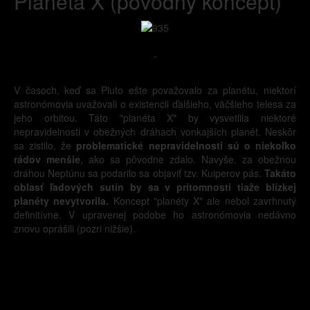
Planéta X (pôvodný koncept)
-
V časoch, keď sa Pluto ešte považovalo za planétu, niektorí
astronómovia uvažovali o existencii ďalšieho, väčšieho telesa za
jeho orbitou. Táto "planéta X" by vysvetlila niektoré
nepravidelnosti v obežných dráhach vonkajších planét. Neskôr
sa zistilo, že
problematické nepravidelnosti sú o niekoľko
rádov menšie
, ako sa pôvodne zdalo. Navyše, za obežnou
dráhou Neptúnu sa podarilo sa objaviť tzv. Kuiperov pás.
Takáto
oblasť ľadových sutín by sa v prítomnosti tiaže blízkej
planéty nevytvorila.
Koncept "planéty X" ale nebol zavrhnutý
definitívne. V upravenej podobe ho astronómovia nedávno
znovu oprášili (pozri nižšie).