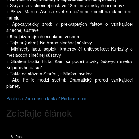
»
Skrýva sa v slnečnej sústave 18 mimozemských oceánov?
»
Skaza Marsu: Ako sa svet s oceánom zmenil na planetárnu
múmiu
»
Apokalyptický zrod: 7 prekvapivých faktov o vznikajúcej
slnečnej sústave
»
9 najbizarnejších exoplanét vesmíru
»
Tajomný okraj: Na hrane slnečnej sústavy
»
Minisvety ľadu, sopiek, kráterov či uhľovodíkov: Kuriozity o
mesiacoch slnečnej sústavy
»
Stratení bratia Pluta. Kam sa podeli stovky ľadových svetov
Kuiperovho pásu?
»
Takto sa stávam Smrťou, ničiteľom svetov
»
Ako Fénix medzi svetmi: Dramatický prerod vznikajúcej
planéty
Páčia sa Vám naše články? Podporte nás
Zdieľajte článok