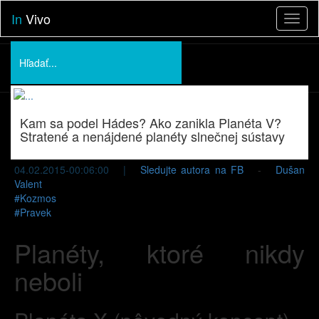
In
Vivo
Toggl
naviga
Podporte nás
O nás
Kam sa podel Hádes? Ako zanikla Planéta V?
Prednášky
Stratené a nenájdené planéty slnečnej sústavy
04.02.2015-00:06:00 |
Sledujte autora na FB
-
Dušan
Valent
#
Kozmos
#
Pravek
Planéty, ktoré nikdy
neboli