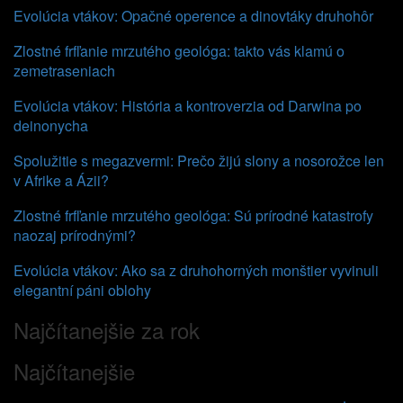
Evolúcia vtákov: Opačné operence a dinovtáky druhohôr
Zlostné frfľanie mrzutého geológa: takto vás klamú o
zemetraseniach
Evolúcia vtákov: História a kontroverzia od Darwina po
deinonycha
Spolužitie s megazvermi: Prečo žijú slony a nosorožce len
v Afrike a Ázii?
Zlostné frfľanie mrzutého geológa: Sú prírodné katastrofy
naozaj prírodnými?
Evolúcia vtákov: Ako sa z druhohorných monštier vyvinuli
elegantní páni oblohy
Najčítanejšie za rok
Najčítanejšie