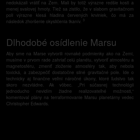
nedokázali vrátiť na Zem. Mali by totiž výrazne redšie kosti a
menej svalovej hmoty. Tiež sa zistilo, že v slabom gravitačnom
poli výrazne klesá hladina červených krviniek, čo má za
3
následok zhoršenie okysličenia tkanív.
Dlhodobé osídlenie Marsu
Aby sme na Marse vytvorili rovnaké podmienky ako na Zemi,
musíme v prvom rade zahriať celú planétu, vytvoriť atmosféru a
magnetosféru, zmeniť zloženie atmosféry tak, aby nebola
toxická, a zabezpečiť dostatočne silné gravitačné pole. Ide o
technicky aj finančne veľmi náročné úkony, ktoré ľudstvo tak
skoro nezvládne. Ak vôbec. „Pri súčasnej technológii
jednoducho nevidím žiadne realizovateľné možnosti,“
komentoval plány na terraformovanie Marsu planetárny vedec
Christopher Edwards.