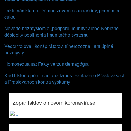
Takto nás klamú: Démonizovanie sacharidov, pšenice a
cukru
Neverte nezmyslom o „podpore imunity“ alebo Neblahé
dôsledky posilnenia imunitného systému
Vedci trolovali konšpirátorov, tí nerozoznali ani úplné
nezmysly
Homosexualita: Fakty verzus demagógia
Keď históriu przní nacionalizmus: Fantázie o Praslovákoch
a Praslovanoch kontra výskumy
Zopár faktov o novom koronavíruse