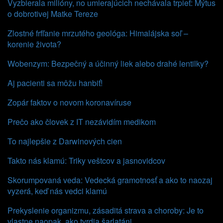
Vyzbierala milióny, no umierajúcich nechávala trpieť: Mýtus
o dobrotivej Matke Tereze
Zlostné frfľanie mrzutého geológa: Himalájska soľ –
korenie života?
Wobenzym: Bezpečný a účinný liek alebo drahé lentilky?
Aj pacienti sa môžu hanbiť!
Zopár faktov o novom koronavíruse
Prečo ako človek z IT nezávidím medikom
To najlepšie z Darwinových cien
Takto nás klamú: Triky veštcov a jasnovidcov
Skorumpovaná veda: Vedecká gramotnosť a ako to naozaj
vyzerá, keď nás vedci klamú
Prekyslenie organizmu, zásaditá strava a choroby: Je to
vlastne naopak, ako tvrdia šarlatáni