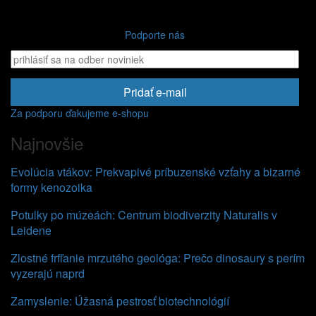
Podporte nás
Pridať e-mail
Za podporu ďakujeme e-shopu
Najnovšie
Evolúcia vtákov: Prekvapivé príbuzenské vzťahy a bizarné
formy kenozoika
Potulky po múzeách: Centrum biodiverzity Naturalis v
Leidene
Zlostné frfľanie mrzutého geológa: Prečo dinosaury s perím
vyzerajú naprd
Zamyslenie: Úžasná pestrosť biotechnológií