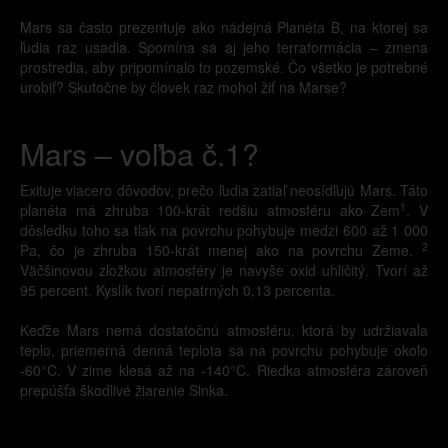
Mars sa často prezentuje ako nádejná Planéta B, na ktorej sa
ľudia raz usadia. Spomína sa aj jeho terraformácia – zmena
prostredia, aby pripomínalo to pozemské. Čo všetko je potrebné
urobiť? Skutočne by človek raz mohol žiť na Marse?
Mars – voľba č.1?
Exituje viacero dôvodov, prečo ľudia zatiaľ neosídľujú Mars. Táto
1
planéta má zhruba 100-krát redšiu atmosféru ako Zem
. V
dôsledku toho sa tlak na povrchu pohybuje medzi 600 až 1 000
2
Pa, čo je zhruba 150-krát menej ako na povrchu Zeme.
Väčšinovou zložkou atmosféry je navyše oxid uhličitý. Tvorí až
95 percent. Kyslík tvorí nepatrných 0,13 percenta.
Keďže Mars nemá dostatočnú atmosféru, ktorá by udržiavala
teplo, priemerná denná teplota sa na povrchu pohybuje okolo
-60°C. V zime klesá až na -140°C. Riedka atmosféra zároveň
prepúšťa škodlivé žiarenie Slnka.