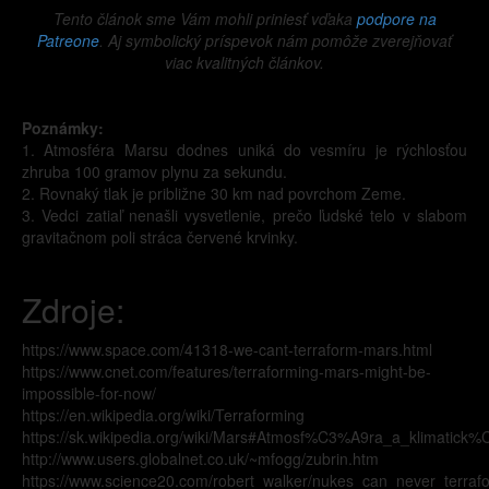
Tento článok sme Vám mohli priniesť vďaka
podpore na
Patreone
. Aj symbolický príspevok nám pomôže zverejňovať
viac kvalitných článkov.
Poznámky:
1. Atmosféra Marsu dodnes uniká do vesmíru je rýchlosťou
zhruba 100 gramov plynu za sekundu.
2. Rovnaký tlak je približne 30 km nad povrchom Zeme.
3. Vedci zatiaľ nenašli vysvetlenie, prečo ľudské telo v slabom
gravitačnom poli stráca červené krvinky.
Zdroje:
https://www.space.com/41318-we-cant-terraform-mars.html
https://www.cnet.com/features/terraforming-mars-might-be-
impossible-for-now/
https://en.wikipedia.org/wiki/Terraforming
https://sk.wikipedia.org/wiki/Mars#Atmosf%C3%A9ra_a_klimatic
http://www.users.globalnet.co.uk/~mfogg/zubrin.htm
https://www.science20.com/robert_walker/nukes_can_never_terra