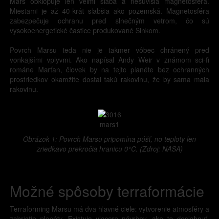
Mars obklopuje len veľmi slabá a nesúvislá magnetosféra.
Miestami je až 40-krát slabšia ako pozemská. Magnetosféra
zabezpečuje ochranu pred slnečným vetrom, čo sú
vysokoenergetické častice produkované Slnkom.
Povrch Marsu teda nie je takmer vôbec chránený pred
vonkajšími vplyvmi. Ako napísal Andy Weir v známom sci-fi
románe Marťan, človek by na tejto planéte bez ochranných
prostriedkov okamžite dostal takú rakovinu, že by sama mala
rakovinu.
mars1
Obrázok 1: Povrch Marsu pripomína púšť, no teploty len
zriedkavo prekročia hranicu 0°C. (Zdroj: NASA)
Možné spôsoby terraformácie
Terraforming Marsu má dva hlavné ciele: vytvorenie atmosféry a
zahriatie planéty. Existuje viacero návrhov, ako to dosiahnuť.