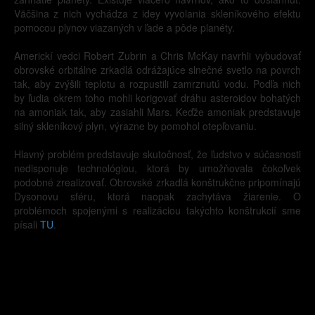
Väčšina z nich vychádza z idey vyvolania skleníkového efektu
pomocou plynov viazaných v ľade a pôde planéty.
Americkí vedci Robert Zubrin a Chris McKay navrhli vybudovať
obrovské orbitálne zrkadlá odrážajúce slnečné svetlo na povrch
tak, aby zvýšili teplotu a rozpustili zamrznutú vodu. Podľa nich
by ľudia okrem toho mohli korigovať dráhu asteroidov bohatých
na amoniak tak, aby zasiahli Mars. Keďže amoniak predstavuje
silný skleníkový plyn, výrazne by pomohol otepľovaniu.
Hlavný problém predstavuje skutočnosť, že ľudstvo v súčasnosti
nedisponuje technológiou, ktorá by umožňovala čokoľvek
podobné zrealizovať. Obrovské zrkadlá konštrukčne pripomínajú
Dysonovu sféru, ktorá naopak zachytáva žiarenie. O
problémoch spojenými s realizáciou takýchto konštrukcií sme
písali
TU
.