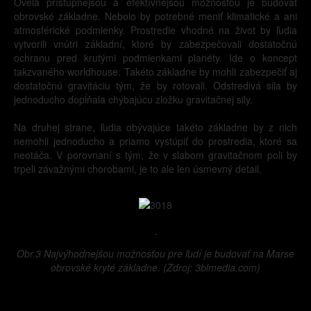
Oveľa prístupnejšou a efektívnejšou možnosťou je budovať
obrovské základne. Nebolo by potrebné meniť klimatické a ani
atmosférické podmienky. Prostredie vhodné na život by ľudia
vytvorili vnútri základní, ktoré by zabezpečovali dostatočnú
ochranu pred krutými podmienkami planéty. Ide o koncept
takzvaného worldhouse. Takéto základne by mohli zabezpečiť aj
dostatočnú gravitáciu tým, že by rotovali. Odstredivá sila by
jednoducho dopĺňala chýbajúcu zložku gravitačnej sily.
Na druhej strane, ľudia obývajúce takéto základne by z nich
nemohli jednoducho a priamo vystúpiť do prostredia, ktoré sa
neotáča. V porovnaní s tým, že v slabom gravitačnom poli by
trpeli závažnými chorobami, je to ale len úsmevný detail.
-
Obr.3 Najvýhodnejšou možnosťou pre ľudí je budovať na Marse
obrovské kryté základne. (Zdroj: 3blmedia.com)