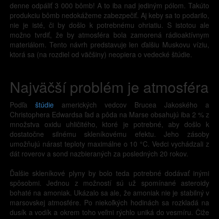
denne odpáliť 3 000 bômb! A to iba nad jediným pólom. Takúto
produkciu bômb nedokážeme zabezpečiť. Aj keby sa to podarilo,
nie je isté, či by došlo k potrebnému ohriatiu. S istotou ale
možno tvrdiť, že by atmosféra bola zamorená rádioaktívnym
materiálom. Tento návrh predstavuje len ďalšiu Muskovu víziu,
ktorá sa (na rozdiel od väčšiny) neopiera o vedecké štúdie.
Najväčší problém je atmosféra
Podľa
štúdie
amerických vedcov Brucea Jakoského a
Christophera Edwardsa ľad a pôda na Marse obsahujú iba 2 % z
množstva oxidu uhličitého, ktoré je potrebné, aby došlo k
dostatočne silnému skleníkovému efektu. Jeho zásoby
umožňujú nárast teploty maximálne o 10 °C. Vedci vychádzali z
dát roverov a sond nazbieraných za posledných 20 rokov.
Ďalšie skleníkové plyny by bolo teda potrebné dodávať inými
spôsobmi. Jednou z možností sú už spomínané asteroidy
bohaté na amoniak. Ukázalo sa ale, že amoniak nie je stabilný v
marsovskej atmosfére. Po niekoľkých hodinách sa rozkladá na
dusík a vodík a okrem toho veľmi rýchlo uniká do vesmíru. Čiže