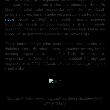
zabezpečili vhodnú teplotu a zhustenie atmosféry. No keďže
Mars má veľmi slabé magnetické pole, táto „vylepšenái“
atmosféra by vplyvom slnečného vetra postupne zanikala. Podľa
štúdie
vedcov z NASA tento problém možno pomerne
jednoducho vyriešiť pomocou dostatočne silného magnetu
neseného umelou družicou v prvom libračnom bode Marsu. Ide
o bod, kde sa gravitačné a odstredivé sily vyrovnávajú.
Teleso umiestnené do tohto bodu nemení svoju polohu voči
druhému telesu. Na zabezpečenie dostatočnej ochrany by bol
potrebný magnet so silou 1 až 2 Tesla. Na porovnanie,
magnetické pole Zeme má silu zhruba 0,00005 T a obyčajná
magnetka okolo 0,001 T. Avšak už dnes sa vyrábajú magnety
silnejšie ako 1 T.
-
Obrázok 2: Znázornenie magnetického štítu v libračnom bode.
(Zdroj: NASA)