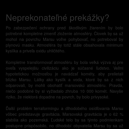
Neprekonateľné prekážky?
Po zabezpečení ochrany pred škodlivým žiarením by bolo
potrebné kompletne zmeniť zloženie atmosféry. Človek by sa už
mohol na povrchu Marsu voľne pohybovať, no potreboval by
plynovú masku. Atmosféra by totiž stále obsahovala minimum
kyslíka a priveľa oxidu uhličitého.
Kompletne transformovať atmosféru by bola veľká výzva aj pre
oveľa vyspelejšiu civilizáciu ako je súčasné ľudstvo. Veľmi
hypotetickou možnosťou je navádzať kométy, aby prelietali
blízko Marsu. Látky ako kyslík a voda, ktoré by sa z nich
odparovali, by mohli obohatiť marsovskú atmosféru. Pravda,
niečo podobné by si vyžiadalo zhruba 10 000 komét. Navyše
riziko, že niektorá dopadne na povrch, by bolo privysoké.
Ďalší problém terraformingu a dlhodobého osídľovania Marsu
vôbec predstavuje gravitácia. Marsovská gravitácia je o 62 %
slabšia ako pozemská. Ľudské telo by sa týmto podmienkam
postupne prispôsobilo, no dlhodobí obyvatelia Marsu by sa už