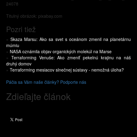
24078
Titulný obrázok: pixabay.com
Pozri tiež
»
Skaza Marsu: Ako sa svet s oceánom zmenil na planetárnu
múmiu
»
NASA oznámila objav organických molekúl na Marse
»
Terraforming Venuše: Ako zmeniť pekelnú krajinu na náš
druhý domov
»
Terraforming mesiacov slnečnej sústavy - nemožná úloha?
Páčia sa Vám naše články? Podporte nás
Zdieľajte článok