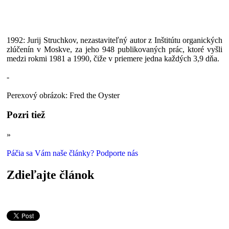
1992: Jurij Struchkov, nezastaviteľný autor z Inštitútu organických
zlúčenín v Moskve, za jeho 948 publikovaných prác, ktoré vyšli
medzi rokmi 1981 a 1990, čiže v priemere jedna každých 3,9 dňa.
-
Perexový obrázok: Fred the Oyster
Pozri tiež
»
To najlepšie z Ig Nobelových cien: Medicína
Páčia sa Vám naše články? Podporte nás
Zdieľajte článok