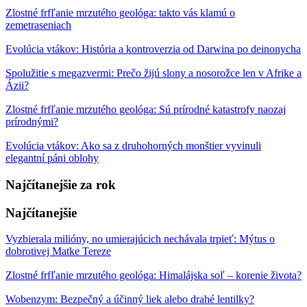
Zlostné frfľanie mrzutého geológa: takto vás klamú o
zemetraseniach
Evolúcia vtákov: História a kontroverzia od Darwina po deinonycha
Spolužitie s megazvermi: Prečo žijú slony a nosorožce len v Afrike a
Ázii?
Zlostné frfľanie mrzutého geológa: Sú prírodné katastrofy naozaj
prírodnými?
Evolúcia vtákov: Ako sa z druhohorných monštier vyvinuli
elegantní páni oblohy
Najčítanejšie za rok
Najčítanejšie
Vyzbierala milióny, no umierajúcich nechávala trpieť: Mýtus o
dobrotivej Matke Tereze
Zlostné frfľanie mrzutého geológa: Himalájska soľ – korenie života?
Wobenzym: Bezpečný a účinný liek alebo drahé lentilky?