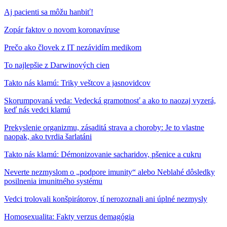
Aj pacienti sa môžu hanbiť!
Zopár faktov o novom koronavíruse
Prečo ako človek z IT nezávidím medikom
To najlepšie z Darwinových cien
Takto nás klamú: Triky veštcov a jasnovidcov
Skorumpovaná veda: Vedecká gramotnosť a ako to naozaj vyzerá,
keď nás vedci klamú
Prekyslenie organizmu, zásaditá strava a choroby: Je to vlastne
naopak, ako tvrdia šarlatáni
Takto nás klamú: Démonizovanie sacharidov, pšenice a cukru
Neverte nezmyslom o „podpore imunity“ alebo Neblahé dôsledky
posilnenia imunitného systému
Vedci trolovali konšpirátorov, tí nerozoznali ani úplné nezmysly
Homosexualita: Fakty verzus demagógia