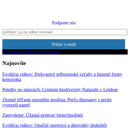
Podporte nás
Pridať e-mail
Za podporu ďakujeme e-shopu
Najnovšie
Evolúcia vtákov: Prekvapivé príbuzenské vzťahy a bizarné formy
kenozoika
Potulky po múzeách: Centrum biodiverzity Naturalis v Leidene
Zlostné frfľanie mrzutého geológa: Prečo dinosaury s perím
vyzerajú naprd
Zamyslenie: Úžasná pestrosť biotechnológií
Evolúcia vtákov: Opačné operence a dinovtáky druhohôr