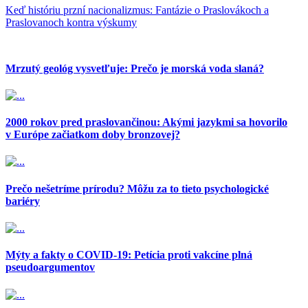
Keď históriu przní nacionalizmus: Fantázie o Praslovákoch a
Praslovanoch kontra výskumy
Mrzutý geológ vysvetľuje: Prečo je morská voda slaná?
2000 rokov pred praslovančinou: Akými jazykmi sa hovorilo
v Európe začiatkom doby bronzovej?
Prečo nešetríme prírodu? Môžu za to tieto psychologické
bariéry
Mýty a fakty o COVID-19: Petícia proti vakcíne plná
pseudoargumentov