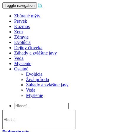
In
Vivo
Toggle navigation
Zbúrané mýty
Pravek
Kozmos
Zem
Zdravie
Evolúcia
Dejiny človeka
Záhady a zvláštne javy
Veda
Myslenie
Ostatné
Evolúcia
Živá príroda
Záhady a zvláštne javy
Veda
Myslenie
Podporte nás