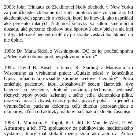
2003: John Trinkaus zo Zicklinovej školy obchodu v New Yorku
za puntičkárske zbieranie dát a ich publikovanie vo viac ako 80
akademických správach o veciach, ktoré ho hnevali, ako napríklad
aké percento mladých ľudí nosí šiltovky so šiltom smerujúcim
dozadu, aké percento chodcov nosí športovú obuv bielej a nie inej
farby, alebo aké percento šoférov pri stopke zastaví iba takmer, no
nie úplne.
1998: Dr. Maria Sidoli z Washingtonu, DC, za jej poučnú správu
„Prdenie ako obrana pred nevýslovnou hrôzou.“
1995: David B. Busch a James R. Starling z Madisonu vo
Wisconsine za výskumnú prácu: „Cudzie telesá v konečníku:
Opisy prípadov a rozsiahle zhrnutie svetovej literatúry“. Práca
zmieňuje pacientov, ktorí „obsahovali“ sedem žiaroviek, dve
baterky na svietenie, drôtenú pružinu, plechovku, jedenásť
rôznych typov ovocia, zeleniny a iného jedla, klenotnícku pílku,
mrazený prasačí chvost, cínový pohár, pivový pohár a u jedného
výnimočného pacienta dokonca celú zbierku pozostávajúcu z
okuliarov, kľúča od aktovky, nádoby na tabak a jedného časopisu.
1993: T. Morrison, E. Topol, R. Califf, F. Van de Werf, P. W.
Armstrong a ich 972 spoluatorov za publikovanie medicínskeho
výskumu, ktorý mal stokrát menej strán ako autorov. Autori