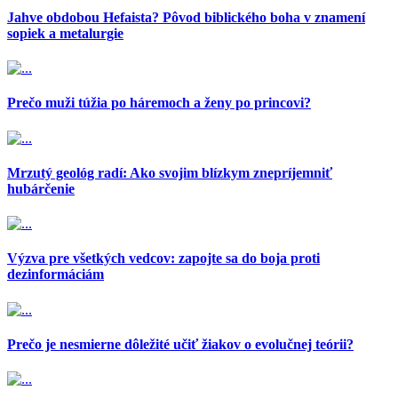
Jahve obdobou Hefaista? Pôvod biblického boha v znamení
sopiek a metalurgie
Prečo muži túžia po háremoch a ženy po princovi?
Mrzutý geológ radí: Ako svojim blízkym znepríjemniť
hubárčenie
Výzva pre všetkých vedcov: zapojte sa do boja proti
dezinformáciám
Prečo je nesmierne dôležité učiť žiakov o evolučnej teórii?