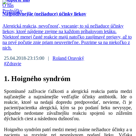
O nás
Prednášky
Najpodivnejšie (nežiaduce) účinky liekov
Alergická reakcia, nevoľnosť, vracanie; to sú nežiaduce účinky
liekov, ktoré nájdeme zrejme na každom príbalovom letáku.
Niektoré menej časté reakcie majú natoľko zaujímavé prejavy, až to
na prvé počutie znie priam neuveriteľne. Pozrime sa na niekoľko z
nich.
25.04.2018-23:15:00 |
Roland Oravský
#
Zdravie
1. Hoigného syndróm
Spomínané zažívacie ťažkosti a alergická reakcia patria medzi
najčastejšie a najznámejšie vedľajšie účinky antibiotík. Ide o
reakcie, ktoré sa nedajú dopredu predpovedať, nevieme, či je
pacient/pacientka alergická, kým sa po podaní lieku nevysype,
prípadne nedostane závažnejšiu reakciu spojenú so zúžením
dýchacích ciest a následnou dušnosťou.
Hoigného syndróm patrí medzi menej známe nežiaduce účinky a u
pacienta sa rozvinie pri nesprávnom podaní lieku. Vďaka