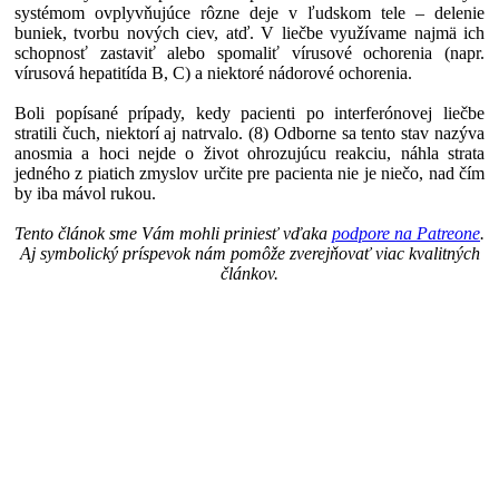
systémom ovplyvňujúce rôzne deje v ľudskom tele – delenie
buniek, tvorbu nových ciev, atď. V liečbe využívame najmä ich
schopnosť zastaviť alebo spomaliť vírusové ochorenia (napr.
vírusová hepatitída B, C) a niektoré nádorové ochorenia.
Boli popísané prípady, kedy pacienti po interferónovej liečbe
stratili čuch, niektorí aj natrvalo. (8) Odborne sa tento stav nazýva
anosmia a hoci nejde o život ohrozujúcu reakciu, náhla strata
jedného z piatich zmyslov určite pre pacienta nie je niečo, nad čím
by iba mávol rukou.
Tento článok sme Vám mohli priniesť vďaka
podpore na Patreone
.
Aj symbolický príspevok nám pomôže zverejňovať viac kvalitných
článkov.