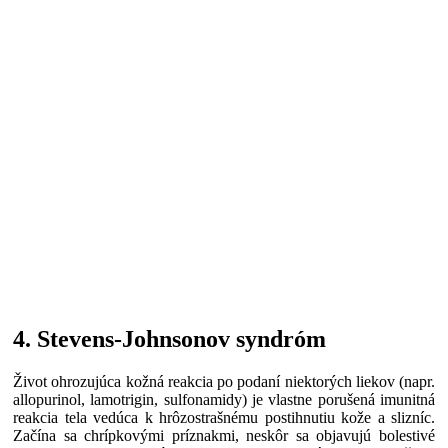
4. Stevens-Johnsonov syndróm
Život ohrozujúca kožná reakcia po podaní niektorých liekov (napr.
allopurinol, lamotrigin, sulfonamidy) je vlastne porušená imunitná
reakcia tela vedúca k hrôzostrašnému postihnutiu kože a slizníc.
Začína sa chrípkovými príznakmi, neskôr sa objavujú bolestivé