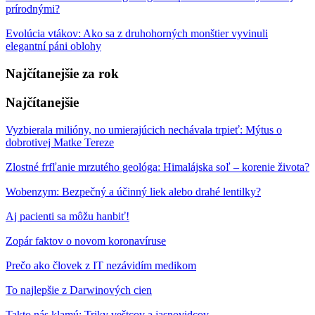
prírodnými?
Evolúcia vtákov: Ako sa z druhohorných monštier vyvinuli
elegantní páni oblohy
Najčítanejšie za rok
Najčítanejšie
Vyzbierala milióny, no umierajúcich nechávala trpieť: Mýtus o
dobrotivej Matke Tereze
Zlostné frfľanie mrzutého geológa: Himalájska soľ – korenie života?
Wobenzym: Bezpečný a účinný liek alebo drahé lentilky?
Aj pacienti sa môžu hanbiť!
Zopár faktov o novom koronavíruse
Prečo ako človek z IT nezávidím medikom
To najlepšie z Darwinových cien
Takto nás klamú: Triky veštcov a jasnovidcov