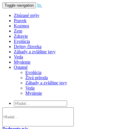
In
Vivo
Toggle navigation
Zbúrané mýty
Pravek
Kozmos
Zem
Zdravie
Evolúcia
Dejiny človeka
Záhady a zvláštne javy
Veda
Myslenie
Ostatné
Evolúcia
Živá príroda
Záhady a zvláštne javy
Veda
Myslenie
Podporte nás