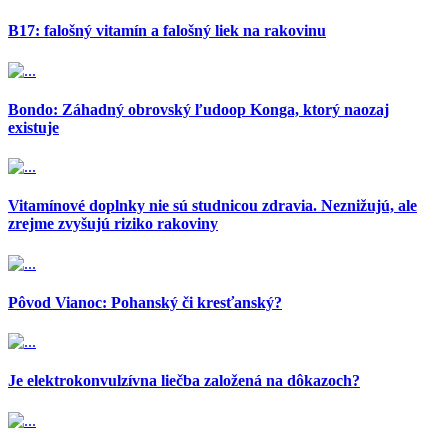
B17: falošný vitamín a falošný liek na rakovinu
Bondo: Záhadný obrovský ľudoop Konga, ktorý naozaj
existuje
Vitamínové doplnky nie sú studnicou zdravia. Neznižujú, ale
zrejme zvyšujú riziko rakoviny
Pôvod Vianoc: Pohanský či kresťanský?
Je elektrokonvulzívna liečba založená na dôkazoch?