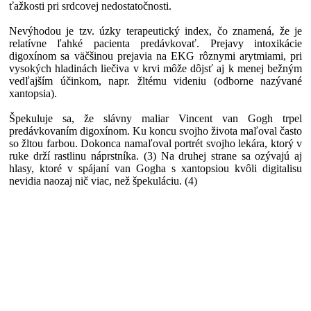
ťažkosti pri srdcovej nedostatočnosti.
Nevýhodou je tzv. úzky terapeutický index, čo znamená, že je
relatívne ľahké pacienta predávkovať. Prejavy intoxikácie
digoxínom sa väčšinou prejavia na EKG rôznymi arytmiami, pri
vysokých hladinách liečiva v krvi môže dôjsť aj k menej bežným
vedľajším účinkom, napr. žltému videniu (odborne nazývané
xantopsia).
Špekuluje sa, že slávny maliar Vincent van Gogh trpel
predávkovaním digoxínom. Ku koncu svojho života maľoval často
so žltou farbou. Dokonca namaľoval portrét svojho lekára, ktorý v
ruke drží rastlinu náprstníka. (3) Na druhej strane sa ozývajú aj
hlasy, ktoré v spájaní van Gogha s xantopsiou kvôli digitalisu
nevidia naozaj nič viac, než špekuláciu. (4)