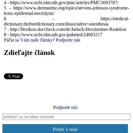
4 - https://www.ncbi.nlm.nih.gov/pmc/articles/PMC3693787/
5 - https://www.dermnetnz.org/topics/stevens-johnson-syndrome-
toxic-epidermal-necrolysis/
6 - https://medical-
dictionary.thefreedictionary.com/dissociative+anesthesia
7 - http://flexikon.doccheck.com/de/Jarisch-Herxheimer-Reaktion
8 - https://www.ncbi.nlm.nih.gov/pubmed/24683217
Páčia sa Vám naše články? Podporte nás
Zdieľajte článok
Podporte nás
Pridať e-mail