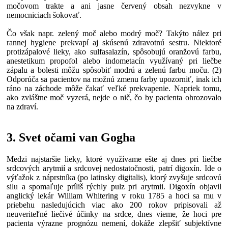
močovom trakte a ani jasne červený obsah nezvykne v
nemocniciach šokovať.
Čo však napr. zelený moč alebo modrý moč? Takýto nález pri
rannej hygiene prekvapí aj skúsenú zdravotnú sestru. Niektoré
protizápalové lieky, ako sulfasalazín, spôsobujú oranžovú farbu,
anestetikum propofol alebo indometacín využívaný pri liečbe
zápalu a bolesti môžu spôsobiť modrú a zelenú farbu moču. (2)
Odporúča sa pacientov na možnú zmenu farby upozorniť, inak ich
ráno na záchode môže čakať veľké prekvapenie. Napriek tomu,
ako zvláštne moč vyzerá, nejde o nič, čo by pacienta ohrozovalo
na zdraví.
3. Svet očami van Gogha
Medzi najstaršie lieky, ktoré využívame ešte aj dnes pri liečbe
srdcových arytmií a srdcovej nedostatočnosti, patrí digoxín. Ide o
výťažok z náprstníka (po latinsky digitalis), ktorý zvyšuje srdcovú
silu a spomaľuje príliš rýchly pulz pri arytmii. Digoxín objavil
anglický lekár William Whitering v roku 1785 a hoci sa mu v
priebehu nasledujúcich viac ako 200 rokov pripisovali až
neuveriteľné liečivé účinky na srdce, dnes vieme, že hoci pre
pacienta výrazne prognózu nemení, dokáže zlepšiť subjektívne