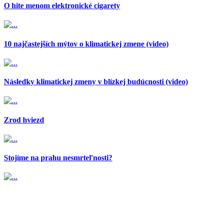
O hite menom elektronické cigarety
10 najčastejších mýtov o klimatickej zmene (video)
Následky klimatickej zmeny v blízkej budúcnosti (video)
Zrod hviezd
Stojíme na prahu nesmrteľnosti?