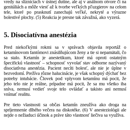
vredy na slizniciach v ústnej dutine, ale aj v análnom otvore či na
genitáliách a môže viesť až k tvorbe veľkých pľuzgierov na celom
tele, ktoré po prasknutí zanechajú veľké, nekryté a výrazne
bolestivé plochy. (5) Reakcia je presne tak závažná, ako vyzerá.
5. Disociatívna anestézia
Pred niekoľkými rokmi sa v správach objavila reportáž o
ketamínovom fantómovi znásilňujúcom ženy a tie si nepamätali, čo
sa stalo. Ketamín je anestetikum, ktoré má oproti ostatným
špecifickú vlastnosť – schopnosť vyvolať stav odborne nazývaný
disociatívna anestézia. Pacient necíti bolesť, ale nie je úplne v
bezvedomí. Prežíva rôzne halucinácie, je však schopný dýchať bez
potreby intubácie. Človek pod vplyvom ketamínu má pocit, že
jeho telo nie je reálne, prípadne má pocit, že sa mu všetko iba
sníva, nemusí vedieť svoje telo ovládať a takisto ani nemusí
vnímať realitu.
Pre tieto vlastnosti sa občas ketamín zneužíva ako droga na
spríjemnenie dlhého večera na diskotéke. (6) V anesteziológii ale
nejde o nežiaduci účinok a práve táto vlastnosť liečiva sa využíva.