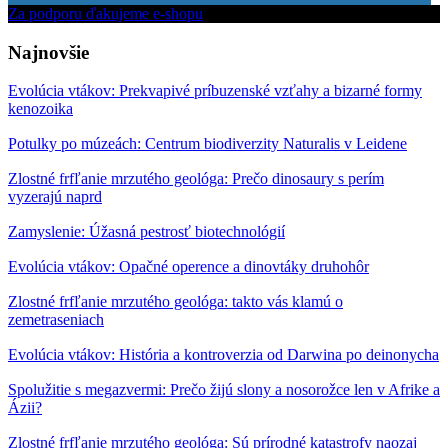
Za podporu ďakujeme e-shopu
Najnovšie
Evolúcia vtákov: Prekvapivé príbuzenské vzťahy a bizarné formy
kenozoika
Potulky po múzeách: Centrum biodiverzity Naturalis v Leidene
Zlostné frfľanie mrzutého geológa: Prečo dinosaury s perím
vyzerajú naprd
Zamyslenie: Úžasná pestrosť biotechnológií
Evolúcia vtákov: Opačné operence a dinovtáky druhohôr
Zlostné frfľanie mrzutého geológa: takto vás klamú o
zemetraseniach
Evolúcia vtákov: História a kontroverzia od Darwina po deinonycha
Spolužitie s megazvermi: Prečo žijú slony a nosorožce len v Afrike a
Ázii?
Zlostné frfľanie mrzutého geológa: Sú prírodné katastrofy naozaj