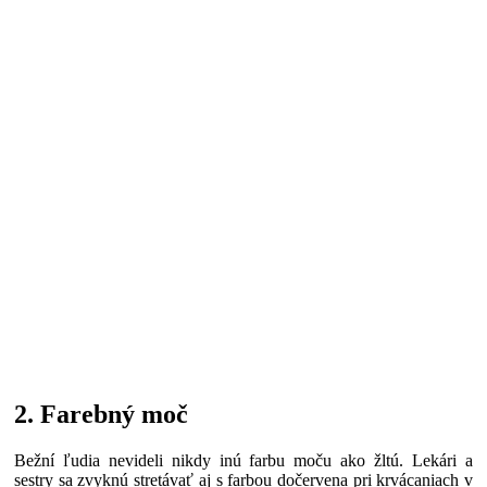
2. Farebný moč
Bežní ľudia nevideli nikdy inú farbu moču ako žltú. Lekári a
sestry sa zvyknú stretávať aj s farbou dočervena pri krvácaniach v