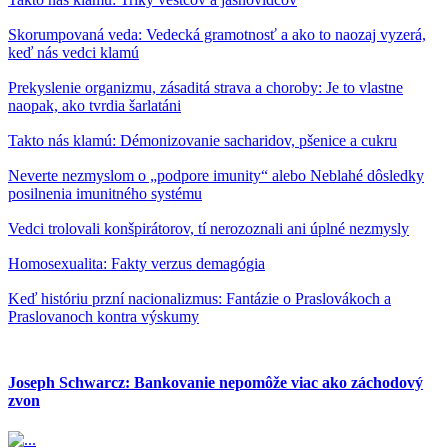
Skorumpovaná veda: Vedecká gramotnosť a ako to naozaj vyzerá,
keď nás vedci klamú
Prekyslenie organizmu, zásaditá strava a choroby: Je to vlastne
naopak, ako tvrdia šarlatáni
Takto nás klamú: Démonizovanie sacharidov, pšenice a cukru
Neverte nezmyslom o „podpore imunity“ alebo Neblahé dôsledky
posilnenia imunitného systému
Vedci trolovali konšpirátorov, tí nerozoznali ani úplné nezmysly
Homosexualita: Fakty verzus demagógia
Keď históriu przní nacionalizmus: Fantázie o Praslovákoch a
Praslovanoch kontra výskumy
Joseph Schwarcz: Bankovanie nepomôže viac ako záchodový
zvon