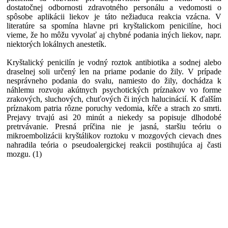
dostatočnej odbornosti zdravotného personálu a vedomosti o
spôsobe aplikácii liekov je táto nežiaduca reakcia vzácna. V
literatúre sa spomína hlavne pri kryštalickom penicilíne, hoci
vieme, že ho môžu vyvolať aj chybné podania iných liekov, napr.
niektorých lokálnych anestetík.
Kryštalický penicilín je vodný roztok antibiotika a sodnej alebo
draselnej soli určený len na priame podanie do žily. V prípade
nesprávneho podania do svalu, namiesto do žily, dochádza k
náhlemu rozvoju akútnych psychotických príznakov vo forme
zrakových, sluchových, chuťových či iných halucinácií. K ďalším
príznakom patria rôzne poruchy vedomia, kŕče a strach zo smrti.
Prejavy trvajú asi 20 minút a niekedy sa popisuje dlhodobé
pretrvávanie. Presná príčina nie je jasná, staršiu teóriu o
mikroembolizácii kryštálikov roztoku v mozgových cievach dnes
nahradila teória o pseudoalergickej reakcii postihujúca aj časti
mozgu. (1)