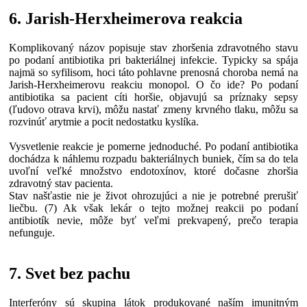
6. Jarish-Herxheimerova reakcia
Komplikovaný názov popisuje stav zhoršenia zdravotného stavu
po podaní antibiotika pri bakteriálnej infekcie. Typicky sa spája
najmä so syfilisom, hoci táto pohlavne prenosná choroba nemá na
Jarish-Herxheimerovu reakciu monopol. O čo ide? Po podaní
antibiotika sa pacient cíti horšie, objavujú sa príznaky sepsy
(ľudovo otrava krvi), môžu nastať zmeny krvného tlaku, môžu sa
rozvinúť arytmie a pocit nedostatku kyslíka.
Vysvetlenie reakcie je pomerne jednoduché. Po podaní antibiotika
dochádza k náhlemu rozpadu bakteriálnych buniek, čím sa do tela
uvoľní veľké množstvo endotoxínov, ktoré dočasne zhoršia
zdravotný stav pacienta.
Stav našťastie nie je život ohrozujúci a nie je potrebné prerušiť
liečbu. (7) Ak však lekár o tejto možnej reakcii po podaní
antibiotík nevie, môže byť veľmi prekvapený, prečo terapia
nefunguje.
7. Svet bez pachu
Interferóny sú skupina látok produkované naším imunitným