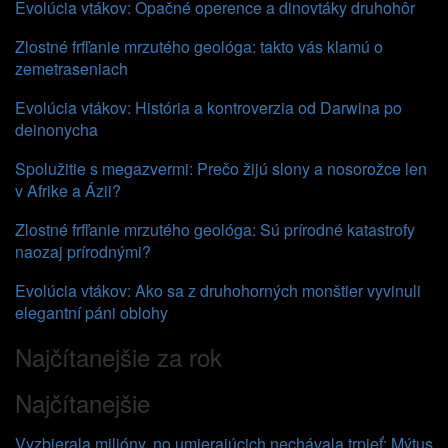
Evolúcia vtákov: Opačné operence a dinovtáky druhohôr
Zlostné frfľanie mrzutého geológa: takto vás klamú o
zemetraseniach
Evolúcia vtákov: História a kontroverzia od Darwina po
deinonycha
Spolužitie s megazvermi: Prečo žijú slony a nosorožce len
v Afrike a Ázii?
Zlostné frfľanie mrzutého geológa: Sú prírodné katastrofy
naozaj prírodnými?
Evolúcia vtákov: Ako sa z druhohorných monštier vyvinuli
elegantní páni oblohy
Najčítanejšie za rok
Najčítanejšie
Vyzbierala milióny, no umierajúcich nechávala trpieť: Mýtus