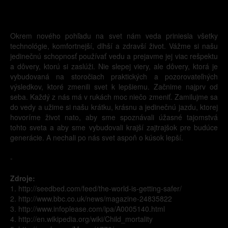
Okrem nového pohľadu na svet nám veda priniesla všetky
technológie, komfortnejší, dlhší a zdravší život. Vážme si našu
jedinečnú schopnosť používať vedu a prejavme jej viac rešpektu
a dôvery, ktorú si zaslúži. Nie slepej viery, ale dôvery, ktorá je
vybudovaná na storočiach praktických a pozorovateľných
výsledkov, ktoré zmenili svet k lepšiemu. Začnime najprv od
seba. Každý z nás má v rukách moc niečo zmeniť. Zamilujme sa
do vedy a užime si našu krátku, krásnu a jedinečnú jazdu, ktorej
hovoríme život nato, aby sme spoznávali úžasné tajomstvá
tohto sveta a aby sme vybudovali krajší zajtrajšok pre budúce
generácie. A nechali po nás svet aspoň o kúsok lepší.
-
Zdroje:
1. http://seedbed.com/feed/the-world-is-getting-safer/
2. http://www.bbc.co.uk/news/magazine-24835822
3. http://www.infoplease.com/ipa/A0005140.html
4. http://en.wikipedia.org/wiki/Child_mortality