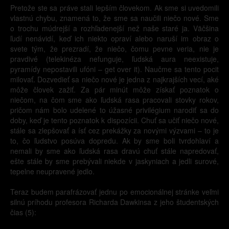
Pretože ste sa práve stali lepším človekom. Ak sme si uvedomili
vlastnú chybu, znamená to, že sme sa naučili niečo nové. Sme
o trochu múdrejší a rozhľadenejší než naše staré ja. Väčšina
ľudí nenávidí, keď ich niekto opraví alebo naruší im obraz o
svete tým, že prezradí, že niečo, čomu pevne veria, nie je
pravdivé (telekinéza nefunguje, ľudská aura neexistuje,
pyramídy nepostavili ufóni – get over it). Naučme sa tento pocit
milovať. Dozvedieť sa niečo nové je jedna z najkrajších vecí, aké
môže človek zažiť. Za pár minút môže získať poznatok o
niečom, na čom sme ako ľudská rasa pracovali stovky rokov,
pričom nám bolo udelené to úžasné privilégium narodiť sa do
doby, keď je tento poznatok k dispozícii. Chuť sa učiť niečo nové,
stále sa zlepšovať a ísť cez prekážky za novými výzvami – to je
to, čo ľudstvo posúva dopredu. Ak by sme boli tvrdohlaví a
nemali by sme ako ľudská rasa dravú chuť stále napredovať,
ešte stále by sme prebývali niekde v jaskyniach a jedli surové,
tepelne neupravené jedlo.
Teraz budem parafrázovať jednu po emocionálnej stránke veľmi
silnú príhodu profesora Richarda Dawkinsa z jeho študentských
čias (5):