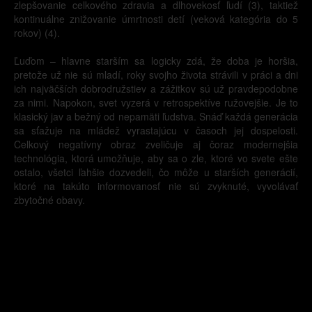
zlepšovanie celkového zdravia a dlhovekosť ľudí (3), taktiež
kontinuálne znižovanie úmrtnosti detí (veková kategória do 5
rokov) (4).
Ľuďom – hlavne starším sa logicky zdá, že doba je horšia,
pretože už nie sú mladí, roky svojho života strávili v práci a dni
ich najväčších dobrodružstiev a zážitkov sú už pravdepodobne
za nimi. Napokon, svet vyzerá v retrospektíve ružovejšie. Je to
klasický jav a bežný od nepamäti ľudstva. Snáď každá generácia
sa sťažuje na mládež vyrastajúcu v časoch jej dospelosti.
Celkový negatívny obraz zveličuje aj čoraz modernejšia
technológia, ktorá umožňuje, aby sa o zle, ktoré vo svete ešte
ostalo, všetci ľahšie dozvedeli, čo môže u starších generácií,
ktoré na takúto informovanosť nie sú zvyknuté, vyvolávať
zbytočné obavy.