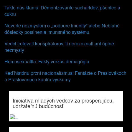
Takto nás klamú: Démonizovanie sacharidov, pšenice a
cukru
Neverte nezmyslom o „podpore imunity“ alebo Neblahé
dôsledky posilnenia imunitného systému
Vedci trolovali konšpirátorov, tí nerozoznali ani úplné
nezmysly
Homosexualita: Fakty verzus demagógia
Keď históriu przní nacionalizmus: Fantázie o Praslovákoch
a Praslovanoch kontra výskumy
Iniciatíva mladých vedcov za prosperujúcu,
udržateľnú budúcnosť