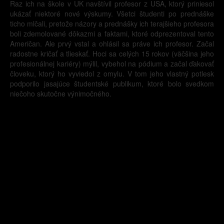
Raz ich na škole v UK navštívil profesor z USA, ktorý priniesol
ukázať niektoré nové výskumy. Všetci študenti po prednáške
ticho mlčali, pretože názory a prednášky ich terajšieho profesora
boli zdemolované dôkazmi a faktami, ktoré odprezentoval tento
Američan. Ale prvý vstal a ohlásil sa práve ich profesor. Začal
radostne kričať a tlieskať. Hoci sa celých 15 rokov (väčšina jeho
profesionálnej kariéry) mýlil, vybehol na pódium a začal ďakovať
človeku, ktorý ho vyviedol z omylu. V tom jeho vlastný potlesk
podporilo jasajúce študentské publikum, ktoré bolo svedkom
niečoho skutočne výnimočného.