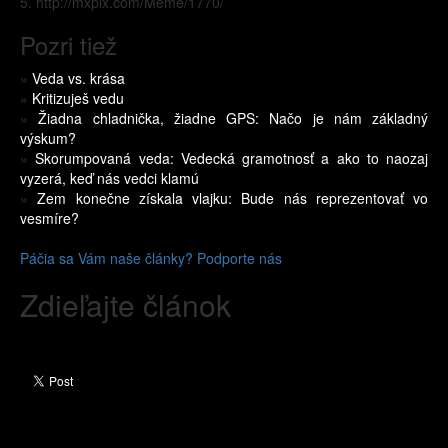
5. http://mxplx.com/Meme/1770/
Pozri tiež
»
Veda vs. krása
»
Kritizuješ vedu
»
Žiadna chladnička, žiadne GPS: Načo je nám základný
výskum?
»
Skorumpovaná veda: Vedecká gramotnosť a ako to naozaj
vyzerá, keď nás vedci klamú
»
Zem konečne získala vlajku: Bude nás reprezentovať vo
vesmíre?
Páčia sa Vám naše články? Podporte nás
Zdieľajte článok