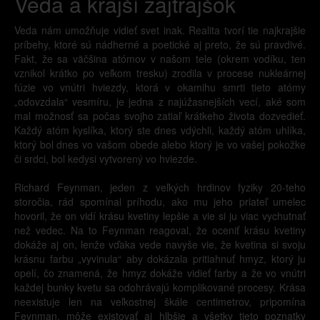
Veda a krajší zajtrajšok
Veda nám umožňuje vidieť svet inak. Realita tvorí tie najkrajšie
príbehy, ktoré sú nádherné a poetické aj preto, že sú pravdivé.
Fakt, že sa väčšina atómov v našom tele (okrem vodíku, ten
vznikol krátko po veľkom tresku) zrodila v procese nukleárnej
fúzie vo vnútri hviezdy, ktorá v okamihu smrti tieto atómy
„odovzdala“ vesmíru, je jedna z najúžasnejších vecí, aké som
mal možnosť sa počas svojho zatiaľ krátkeho života dozvedieť.
Každý atóm kyslíka, ktorý ste dnes vdýchli, každý atóm uhlíka,
ktorý bol dnes vo vašom obede alebo ktorý je vo vašej pokožke
či srdci, bol kedysi vytvorený vo hviezde.
Richard Feynman, jeden z veľkých hrdinov fyziky 20-teho
storočia, rád spomínal príhodu, ako mu jeho priateľ umelec
hovoril, že on vidí krásu kvetiny lepšie a vie si ju viac vychutnať
než vedec. Na to Feynman reagoval, že oceniť krásu kvetiny
dokáže aj on, lenže vďaka vede navyše vie, že kvetina si svoju
krásnu farbu „vyvinula“ aby dokázala pritiahnuť hmyz, ktorý ju
opelí, čo znamená, že hmyz dokáže vidieť farby a že vo vnútri
každej bunky kvetu sa odohrávajú komplikované procesy. Krása
neexistuje len na veľkostnej škále centimetrov, pripomína
Feynman, môže existovať aj hlbšie a všetky tieto poznatky