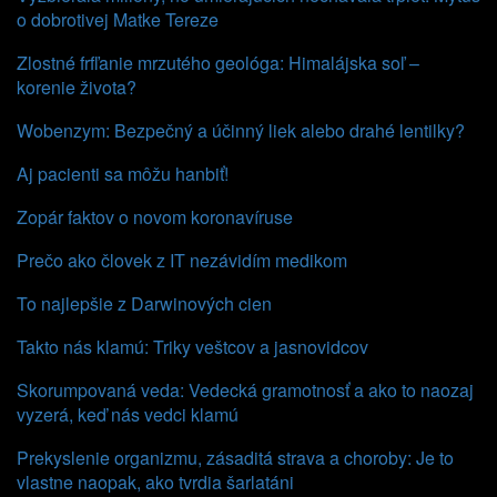
o dobrotivej Matke Tereze
Zlostné frfľanie mrzutého geológa: Himalájska soľ –
korenie života?
Wobenzym: Bezpečný a účinný liek alebo drahé lentilky?
Aj pacienti sa môžu hanbiť!
Zopár faktov o novom koronavíruse
Prečo ako človek z IT nezávidím medikom
To najlepšie z Darwinových cien
Takto nás klamú: Triky veštcov a jasnovidcov
Skorumpovaná veda: Vedecká gramotnosť a ako to naozaj
vyzerá, keď nás vedci klamú
Prekyslenie organizmu, zásaditá strava a choroby: Je to
vlastne naopak, ako tvrdia šarlatáni