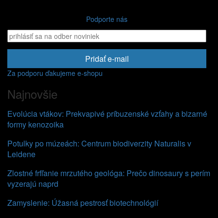
Podporte nás
Pridať e-mail
Za podporu ďakujeme e-shopu
Najnovšie
Evolúcia vtákov: Prekvapivé príbuzenské vzťahy a bizarné
formy kenozoika
Potulky po múzeách: Centrum biodiverzity Naturalis v
Leidene
Zlostné frfľanie mrzutého geológa: Prečo dinosaury s perím
vyzerajú naprd
Zamyslenie: Úžasná pestrosť biotechnológií