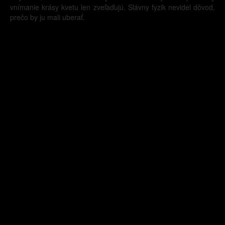
vnímanie krásy kvetu len zveľaďujú. Slávny fyzik nevidel dôvod,
prečo by ju mali uberať.