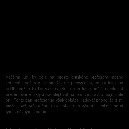
Väčšina ľudí by bola na mieste britského profesora možno
zdrvená, možno v tichom šoku z pomyslenia, že sa tak dlho
mýlili, možno by ich vlastná pýcha a hrdosť donútili odmietnuť
prezentované fakty a naďalej trvať na tom, že pravdu majú stále
oni. Tento pán profesor sa však dokázal radovať z toho, že zistil
niečo nové, vďaka čomu sa mohol jeho výskum neskôr uberať
tým správnym smerom.