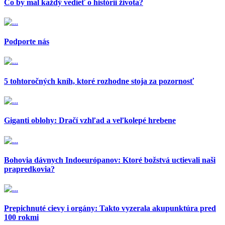
Čo by mal každý vedieť o histórii života?
Podporte nás
5 tohtoročných kníh, ktoré rozhodne stoja za pozornosť
Giganti oblohy: Dračí vzhľad a veľkolepé hrebene
Bohovia dávnych Indoeurópanov: Ktoré božstvá uctievali naši
prapredkovia?
Prepichnuté cievy i orgány: Takto vyzerala akupunktúra pred
100 rokmi