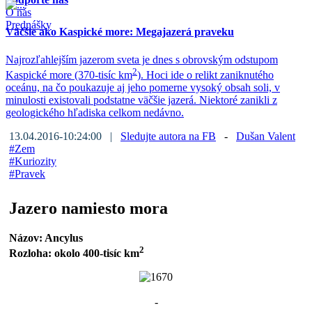
O nás
Prednášky
Väčšie ako Kaspické more: Megajazerá praveku
Najrozľahlejším jazerom sveta je dnes s obrovským odstupom
2
Kaspické more (370-tisíc km
). Hoci ide o relikt zaniknutého
oceánu, na čo poukazuje aj jeho pomerne vysoký obsah soli, v
minulosti existovali podstatne väčšie jazerá. Niektoré zanikli z
geologického hľadiska celkom nedávno.
13.04.2016-10:24:00 |
Sledujte autora na FB
-
Dušan Valent
#
Zem
#
Kuriozity
#
Pravek
Jazero namiesto mora
Názov: Ancylus
2
Rozloha: okolo 400-tisíc km
-