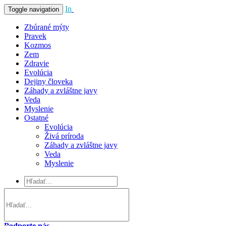
In
Vivo
Toggle navigation
Zbúrané mýty
Pravek
Kozmos
Zem
Zdravie
Evolúcia
Dejiny človeka
Záhady a zvláštne javy
Veda
Myslenie
Ostatné
Evolúcia
Živá príroda
Záhady a zvláštne javy
Veda
Myslenie
Podporte nás