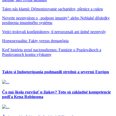
Takto nás klamú: Démonizovanie sacharidov, pšenice a cukru
Neverte nezmyslom o „podpore imunity“ alebo Neblahé dôsledky
posilnenia imunitného systému
Vedci trolovali konšpirátorov, tí nerozoznali ani úplné nezmysly
Homosexualita: Fakty verzus demagógia
Keď históriu przní nacionalizmus: Fantázie o Praslovákoch a
Praslovanoch kontra výskumy
Takto si Indoeurópania podmanili strednú a severnú Európu
Čo má škola rozvíjať u žiakov? Toto sú základné kompetencie
podľa Kena Robinsona