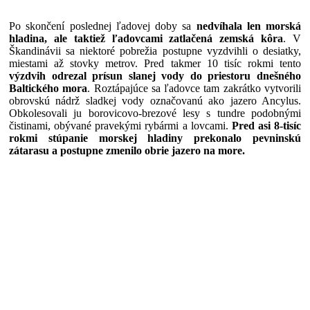
Po skončení poslednej ľadovej doby sa
nedvíhala len morská
hladina, ale taktiež ľadovcami zatlačená zemská kôra
. V
Škandinávii sa niektoré pobrežia postupne vyzdvihli o desiatky,
miestami až stovky metrov. Pred takmer 10 tisíc rokmi tento
výzdvih odrezal prísun slanej vody do priestoru dnešného
Baltického mora
. Roztápajúce sa ľadovce tam zakrátko vytvorili
obrovskú nádrž sladkej vody označovanú ako jazero Ancylus.
Obkolesovali ju borovicovo-brezové lesy s tundre podobnými
čistinami, obývané pravekými rybármi a lovcami.
Pred asi 8-tisíc
rokmi stúpanie morskej hladiny prekonalo pevninskú
zátarasu a postupne zmenilo obrie jazero na more.