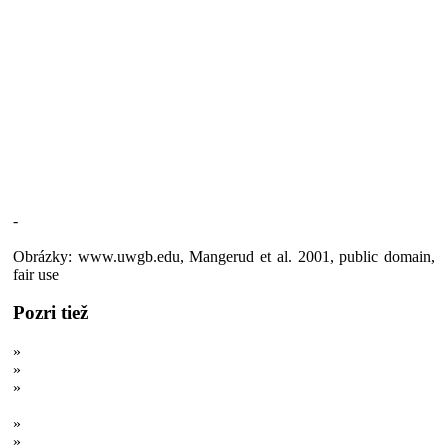
-
Obrázky: www.uwgb.edu, Mangerud et al. 2001, public domain,
fair use
Pozri tiež
»
Tromfnú aj Everest: Najvyššie hory slnečnej sústavy
»
Najväčšie megakaňony a superúdolia slnečnej sústavy
»
Oceánske dno na kontinentoch, kĺzajúce sa či vymrštené hory a
iné drastické premeny Zeme
»
Skutočné Atlantídy: Zaniknuté kontinenty pradávnych čias
»
Zhltnuté morom: Stratené raje našich prapredkov