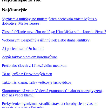
Najčítanejšie
Vyzbierala milióny, no umierajúcich nechávala trpieť: Mýtus o
dobrotivej Matke Tereze
Zlostné frfľanie mrzutého geológa: Himalájska soľ – korenie života?
Wobenzym: Bezpečný a účinný liek alebo drahé lentilky?
Aj pacienti sa môžu hanbiť!
Zopár faktov o novom koronavíruse
Prečo ako človek z IT nezávidím medikom
To najlepšie z Darwinových cien
Takto nás klamú: Triky veštcov a jasnovidcov
Skorumpovaná veda: Vedecká gramotnosť a ako to naozaj vyzerá,
keď nás vedci klamú
Prekyslenie organizmu, zásaditá strava a choroby: Je to vlastne
naopak, ako tvrdia šarlatáni