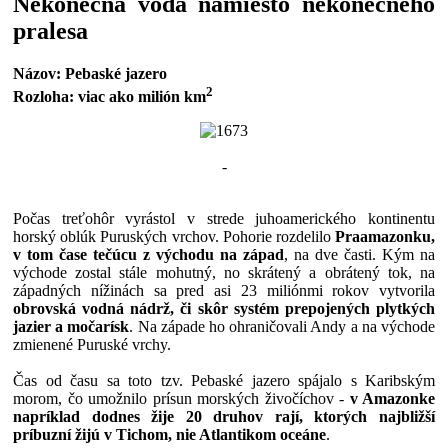
Nekonečná voda namiesto nekonečného
pralesa
Názov: Pebaské jazero
2
Rozloha: viac ako milión km
-
Počas treťohôr vyrástol v strede juhoamerického kontinentu
horský oblúk Puruských vrchov. Pohorie rozdelilo
Praamazonku,
v tom čase tečúcu z východu na západ
, na dve časti. Kým na
východe zostal stále mohutný, no skrátený a obrátený tok, na
západných nížinách sa pred asi 23 miliónmi rokov vytvorila
obrovská vodná nádrž, či skôr systém prepojených plytkých
jazier a močarísk
. Na západe ho ohraničovali Andy a na východe
zmienené Puruské vrchy.
Čas od času sa toto tzv. Pebaské jazero spájalo s Karibským
morom, čo umožnilo prísun morských živočíchov -
v Amazonke
napríklad dodnes žije 20 druhov rají, ktorých najbližší
príbuzní žijú v Tichom, nie Atlantikom oceáne
.