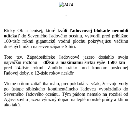
-
Rieky Ob a Jenisej, ktoré
kvôli ľadovcovej blokáde nemohli
odtekať
do Severného ľadového oceánu, vytvorili pred približne
100-tisíc rokmi gigantickú vodnú plochu pokrývajúcu väčšinu
dnešných nížin na severozápade Sibíri.
Toto tzv. Západosibírske ľadovcové jazero dosiahlo svoju
najväčšiu rozlohu –
dĺžku a maximálnu šírku vyše 1500 km
-
pred 24-tisíc rokmi. Zaniklo krátko pred koncom poslednej
ľadovej doby, o 12-tisíc rokov neskôr.
Vieme o ňom zatiaľ iba málo, predpokladá sa však, že svoje vody
po ústupe sibírskeho kontinentálneho ľadovca vyprázdnilo do
Severného ľadového oceánu. Tým pádom nemalo na rozdiel od
Agassizovho jazera výrazný dopad na teplé morské prúdy a klímu
ako takú.