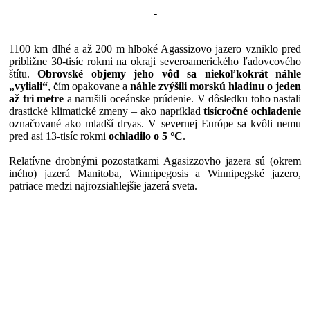
-
1100 km dlhé a až 200 m hlboké Agassizovo jazero vzniklo pred
približne 30-tisíc rokmi na okraji severoamerického ľadovcového
štítu.
Obrovské objemy jeho vôd sa niekoľkokrát náhle
„vyliali“
, čím opakovane a
náhle zvýšili morskú hladinu o jeden
až tri metre
a narušili oceánske prúdenie. V dôsledku toho nastali
drastické klimatické zmeny – ako napríklad
tisícročné ochladenie
označované ako mladší dryas. V severnej Európe sa kvôli nemu
pred asi 13-tisíc rokmi
ochladilo o 5 °C
.
Relatívne drobnými pozostatkami Agasizzovho jazera sú (okrem
iného) jazerá Manitoba, Winnipegosis a Winnipegské jazero,
patriace medzi najrozsiahlejšie jazerá sveta.