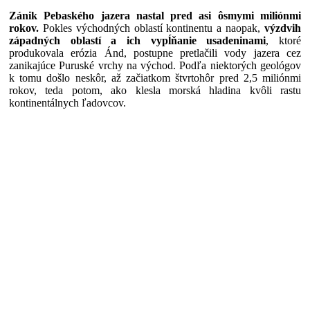
Zánik Pebaského jazera nastal pred asi ôsmymi miliónmi
rokov.
Pokles východných oblastí kontinentu a naopak,
výzdvih
západných oblastí a ich vypĺňanie usadeninami
, ktoré
produkovala erózia Ánd, postupne pretlačili vody jazera cez
zanikajúce Puruské vrchy na východ. Podľa niektorých geológov
k tomu došlo neskôr, až začiatkom štvrtohôr pred 2,5 miliónmi
rokov, teda potom, ako klesla morská hladina kvôli rastu
kontinentálnych ľadovcov.