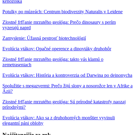
kenozoika
Potulky po múzeách: Centrum biodiverzity Naturalis v Leidene
Zlostné frfľanie mrzutého geológa: Prečo dinosaury s perím
vyzerajú naprd
Zamyslenie: Úžasná pestrosť biotechnológií
Evolúcia vtákov: Opačné operence a dinovtáky druhohôr
Zlostné frfľanie mrzutého geológa: takto vás klamú o
zemetraseniach
Evolúcia vtákov: História a kontroverzia od Darwina po deinonycha
Spolužitie s megazvermi: Prečo žijú slony a nosorožce len v Afrike a
Ázii?
Zlostné frfľanie mrzutého geológa: Sú prírodné katastrofy naozaj
prírodnými?
Evolúcia vtákov: Ako sa z druhohorných monštier vyvinuli
elegantní páni oblohy
Najčítanejšie za rok