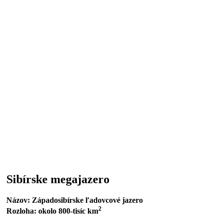
Sibírske megajazero
Názov: Západosibírske ľadovcové jazero
2
Rozloha: okolo 800-tisíc km