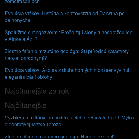
zemetraseniach
Evolúcia vtákov: História a kontroverzia od Darwina po
deinonycha
Spolužitie s megazvermi: Prečo žijú slony a nosorožce len
v Afrike a Ázii?
Zlostné frfľanie mrzutého geológa: Sú prírodné katastrofy
naozaj prírodnými?
Evolúcia vtákov: Ako sa z druhohorných monštier vyvinuli
elegantní páni oblohy
Najčítanejšie za rok
Najčítanejšie
Vyzbierala milióny, no umierajúcich nechávala trpieť: Mýtus
o dobrotivej Matke Tereze
Zlostné frfľanie mrzutého geológa: Himalájska soľ –