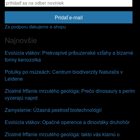
Pridať e-mail
Za podporu ďakujeme e-shopu
Najnovšie
Evolúcia vtákov: Prekvapivé príbuzenské vzťahy a bizarné
formy kenozoika
Potulky po múzeách: Centrum biodiverzity Naturalis v
Leidene
Zlostné frfľanie mrzutého geológa: Prečo dinosaury s perím
vyzerajú naprd
Zamyslenie: Úžasná pestrosť biotechnológií
Evolúcia vtákov: Opačné operence a dinovtáky druhohôr
Zlostné frfľanie mrzutého geológa: takto vás klamú o