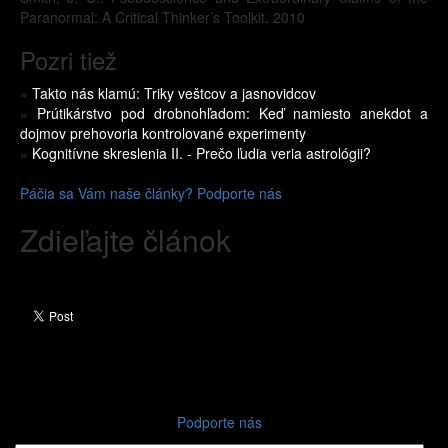
Paranormal: A Critical Thinker’s Toolkit. 2010
Pozri tiež
»
Takto nás klamú: Triky veštcov a jasnovidcov
»
Prútikárstvo pod drobnohľadom: Keď namiesto anekdot a
dojmov prehovoria kontrolované experimenty
»
Kognitívne skreslenia II. - Prečo ľudia veria astrológii?
Páčia sa Vám naše články? Podporte nás
Zdieľajte článok
Podporte nás