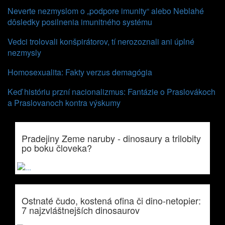
Neverte nezmyslom o „podpore imunity“ alebo Neblahé
dôsledky posilnenia imunitného systému
Vedci trolovali konšpirátorov, tí nerozoznali ani úplné
nezmysly
Homosexualita: Fakty verzus demagógia
Keď históriu przní nacionalizmus: Fantázie o Praslovákoch
a Praslovanoch kontra výskumy
Pradejiny Zeme naruby - dinosaury a trilobity
po boku človeka?
Ostnaté čudo, kostená ofina či dino-netopier:
7 najzvláštnejších dinosaurov