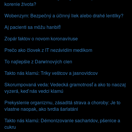
korenie života?
Wobenzym: Bezpečný a účinný liek alebo drahé lentilky?
Aj pacienti sa môžu hanbiť!
Zopár faktov o novom koronavíruse
Prečo ako človek z IT nezávidím medikom
To najlepšie z Darwinových cien
Takto nás klamú: Triky veštcov a jasnovidcov
Skorumpovaná veda: Vedecká gramotnosť a ako to naozaj
vyzerá, keď nás vedci klamú
Prekyslenie organizmu, zásaditá strava a choroby: Je to
vlastne naopak, ako tvrdia šarlatáni
Takto nás klamú: Démonizovanie sacharidov, pšenice a
cukru