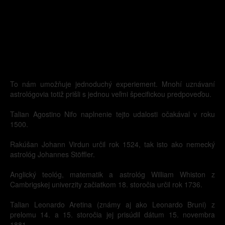
To nám umožňuje jednoduchý experiement. Mnohí uznávaní
astrológovia totiž prišli s jednou veľmi špecifickou predpoveďou.
Talian Agostino Nifo naplnenie tejto udalosti očakával v roku
1500.
Rakúšan Johann Virdun určil rok 1524, tak isto ako nemecký
astrológ Johannes Stöffler.
Anglický teológ, matematik a astrológ William Whiston z
Cambrigskej univerzity začiatkom 18. storočia určil rok 1736.
Talian Leonardo Aretina (známy aj ako Leonardo Bruni) z
prelomu 14. a 15. storočia jej prisúdil dátum 15. novembra
1881.