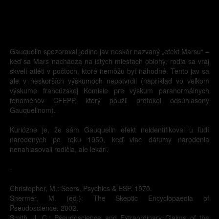
Gauquelin spozoroval jedine jav neskôr nazvaný „efekt Marsu“ –
keď sa Mars nachádza na istých miestach oblohy, rodia sa vraj
skvelí atléti v počtoch, ktoré nemôžu byť náhodné. Tento jav sa
ale v neskorších výskumoch nepotvrdil (napríklad vo veľkom
výskume francúzskej Komisie pre výskum paranormálnych
fenoménov CFEPP, ktorý použil protokol odsúhlasený
Gauquelinom).
Kuriózne je, že sám Gauquelin efekt neidentifikoval u ľudí
narodených po roku 1950, keď viac dátumy narodenia
nenahlasovali rodičia, ale lekári.
-
Christopher, M.: Seers, Psychics & ESP. 1970.
Shermer, M. (ed.): The Skeptic Encyclopaedia of
Pseudoscience. 2002.
Smith, J. C.: Pseudoscience and Extraordinary Claims of the