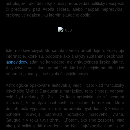
astrológov - ako desiatky z nich predpovedali politický neúspech
či predčasný pád Adolfa Hitlera, alebo naopak nepredvídali
prekvapivé udalosti, ku ktorým skutočne došlo.
Iste, na dôverčivých títo šarlatáni vedia urobiť dojem. Poskytujú
informácie, ktoré sú, podobne ako analýzy („čítania“) osobnosti
jasnovidcov
, zdanlivo konkrétne, ale v skutočnosti široko platné.
A využívajú selektívnu pamäť ľudí, ktorí si častejšie pamätajú ich
náhodné „zásahy“, než oveľa častejšie omyly.
Astrologické opakovane testovali aj vedci. Napríklad francúzsky
psychológ Michel Gauquelin s manželkou tejto činnosti venoval
celé štyri dekády (!). Zistil, že ľudia spravidla nie sú schopní
rozoznať, že analýza osobnosti na základe horoskopu, ktorú
dostali, bola vypočítaná z dát narodenia iných ľudí. Dokonca si
ochotne prisvojili napríklad horoskop masového vraha.
Gauquelin v roku 1991 zhrnul: „Potom, ako sme zozbierali viac
ako pol milióna dát narodenia od tých najrôznejších ľudí, sme