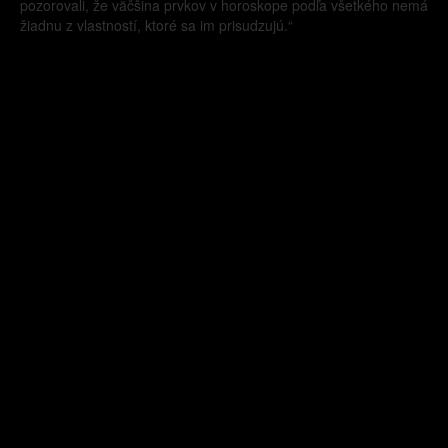
pozorovali, že väčšina prvkov v horoskope podľa všetkého nemá
žiadnu z vlastností, ktoré sa im prisudzujú.“