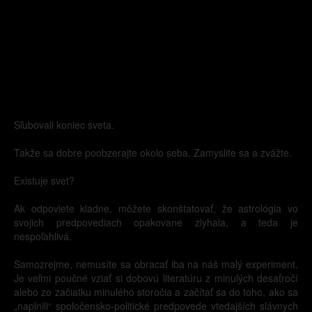
Sľubovali koniec sveta.
Takže sa dobre poobzerajte okolo seba. Zamyslite sa a zvážte.
Existuje svet?
Ak odpoviete kladne, môžete skonštatovať, že astrológia vo
svojich predpovediach opakovane zlyhala, a teda je
nespoľahlivá.
Samozrejme, nemusíte sa obracať iba na náš malý experiment.
Je veľmi poučné vziať si dobovú literatúru z minulých desaťročí
alebo zo začiatku minulého storočia a začítať sa do toho, ako sa
„naplnili“ spoločensko-politické predpovede vtedajších slávnych