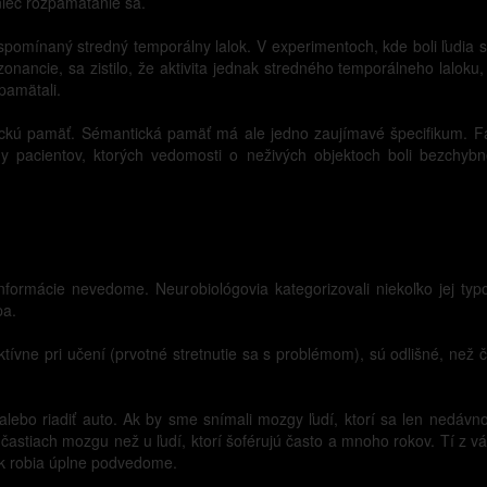
niec rozpamätanie sa.
spomínaný stredný temporálny lalok. V experimentoch, kde boli ľudia 
ancie, sa zistilo, že aktivita jednak stredného temporálneho laloku, 
apamätali.
ckú pamäť. Sémantická pamäť má ale jedno zaujímavé špecifikum. Fak
dy pacientov, ktorých vedomosti o neživých objektoch boli bezchyb
nformácie nevedome. Neurobiológovia kategorizovali niekoľko jej t
pa.
ívne pri učení (prvotné stretnutie sa s problémom), sú odlišné, než 
alebo riadiť auto. Ak by sme snímali mozgy ľudí, ktorí sa len nedávno
 častiach mozgu než u ľudí, ktorí šoférujú často a mnoho rokov. Tí z vá
k robia úplne podvedome.