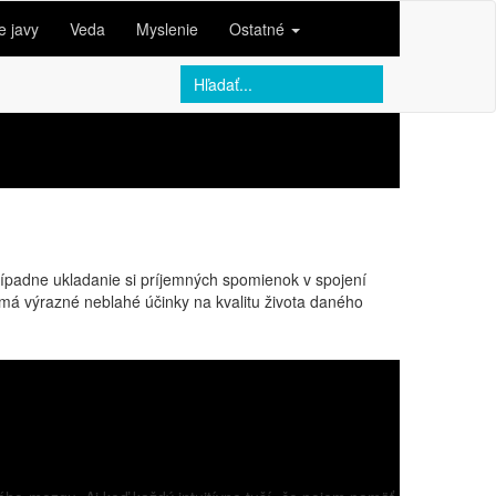
e javy
Veda
Myslenie
Ostatné
 prípadne ukladanie si príjemných spomienok v spojení
má výrazné neblahé účinky na kvalitu života daného