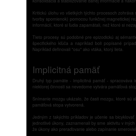
konsolidácia a stabilizovanie danej informácie a nako
Kritickú úlohu vo všetkých týchto procesoch zohráva 
tvorby spomienok) pomocou funkčnej magnetickej rezon
informácií, ktoré si ľudia zapamätali, než ktoré si nez
Tieto procesy sú podobné pre epizodickú aj sémanti
špecifického kľúča a napríklad boli popísané prípa
Napríklad definovali "osu" ako vtáka, ktorý lieta.
Implicitná pamäť
Druhý typ pamäte - implicitná pamäť - spracováva i
niektorej činnosti sa nevedome vytvára pamäťová sto
Snímanie mozgu ukázalo, že časti mozgu, ktoré sú akt
pamäťová stopa vytvorená.
Jedným z takýchto príkladov je učenie sa bicyklovať 
jednotlivé úkony, zaznamenali by sme aktivitu v iných
že úkony ako preraďovanie alebo zapínanie smerovie