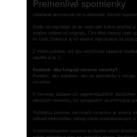
Premenlivé spomienky
Ukladanie spomienok nie je dokonalé. Mnohé experim
Zistilo sa napríklad, že ak vedci dali ľuďom prečítať
značne odlišné od originálu. Čím dlhší časový úsek upl
ho čítali. Dokonca aj ich vlastné reprodukcie sa postu
Z môjho pohľadu má táto skutočnosť zásadné implikác
zapíšte si to :).
Dodatok: Ako fungujú nervové vzruchy?
Predtým, ako popíšem, ako sa spomienky v mozgu uk
vzruchov.
V nervovej sústave od najjednoduchších živočíchov
viacerých neurónov, tzv. synapsiách, sa informácie 
Podstatou prenosu nervových vzruchov je zmena el
veľkosti elektrického náboja medzi vnútrobunkovým 
V nestimulovanom neuróne sú kladne nabité draslíko
nabité chloridové ióny na vonkajšej strane. Rozlič