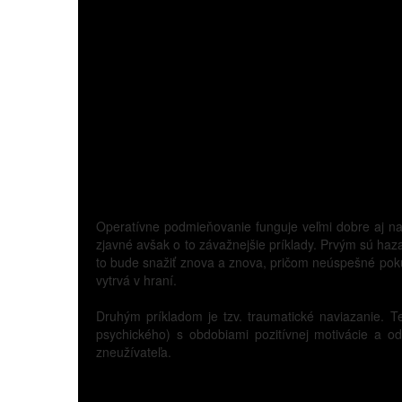
Operatívne podmieňovanie funguje veľmi dobre aj na
zjavné avšak o to závažnejšie príklady. Prvým sú haz
to bude snažiť znova a znova, pričom neúspešné pok
vytrvá v hraní.
Druhým príkladom je tzv. traumatické naviazanie. Te
psychického) s obdobiami pozitívnej motivácie a o
zneužívateľa.