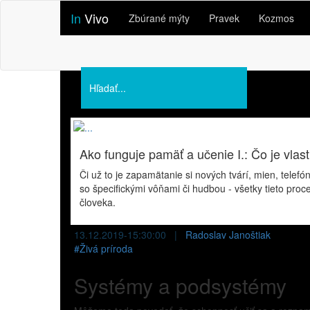
In
Vivo
Zbúrané mýty
Pravek
Kozmos
Podporte nás
O nás
Prednášky
Ako funguje pamäť a učenie I.: Čo je vla
Či už to je zapamätanie si nových tvárí, mien, telefó
so špecifickými vôňami či hudbou - všetky tieto pr
človeka.
13.12.2019-15:30:00 |
Radoslav Janoštiak
#
Živá príroda
Systémy a podsystémy