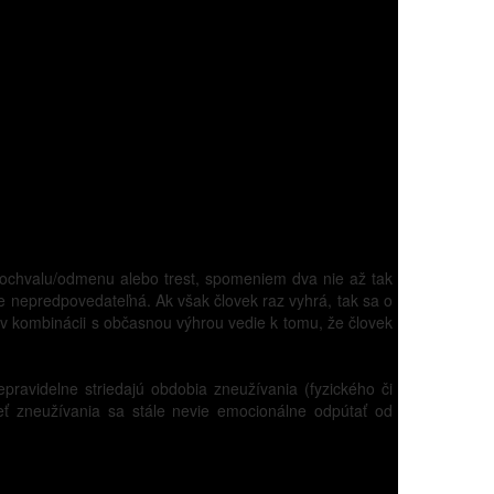
 pochvalu/odmenu alebo trest, spomeniem dva nie až tak
e nepredpovedateľná. Ak však človek raz vyhrá, tak sa o
v kombinácii s občasnou výhrou vedie k tomu, že človek
pravidelne striedajú obdobia zneužívania (fyzického či
eť zneužívania sa stále nevie emocionálne odpútať od