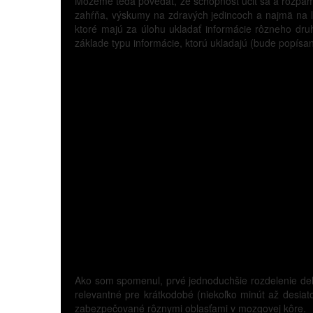
Môžeme teda povedať, že schopnosť učiť sa a rozpamät
zahŕňa, výskumy na zdravých jedincoch a najmä na ľ
ktoré majú za úlohu ukladať informácie rôzneho dr
základe typu informácie, ktorú ukladajú (bude popísa
Ako som spomenul, prvé jednoduchšie rozdelenie del
relevantné pre krátkodobé (niekoľko minút až desiat
zabezpečované rôznymi oblasťami v mozgovej kôre.