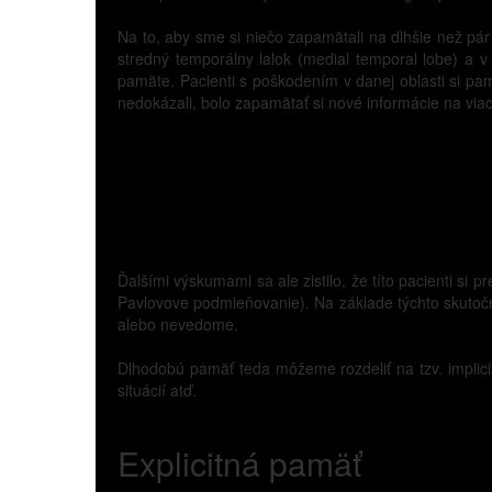
Na to, aby sme si niečo zapamätali na dlhšie než pár
stredný temporálny lalok (medial temporal lobe) a v
pamäte. Pacienti s poškodením v danej oblasti si pa
nedokázali, bolo zapamätať si nové informácie na viac
Ďalšími výskumami sa ale zistilo, že títo pacienti si
Pavlovove podmieňovanie). Na základe týchto skutočn
alebo nevedome.
Dlhodobú pamäť teda môžeme rozdeliť na tzv. implici
situácií atď.
Explicitná pamäť