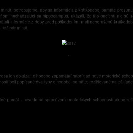
 minút, potrebujeme, aby sa informácia z krátkodobej pamäte presunul
 ňom nachádzajúci sa hippocampus, ukázali, že títo pacienti nie sú 
mätali informácie z doby pred poškodením, mali neporušenú krátkodob
 než pár minút.
-
 predsa len dokázali dlhodobo zapamätať napríklad nové motorické scho
ostí boli popísané dva typy dlhodobej pamäte, rozlišované na základe
tnú pamäť - nevedomé spracúvanie motorických schopností alebo reflex