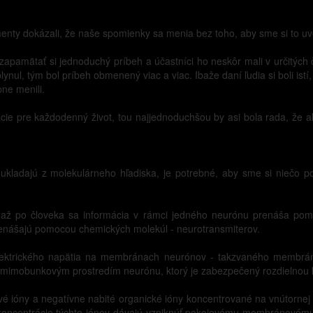
enty dokázali, že naše spomienky sa menia bez toho, aby sme si to u
 a zapamätať si jednoduchý príbeh a účastníci ho neskôr mali v určitých
ynul, tým bol príbeh obmenený viac a viac. Ibaže daní ľudia si boli ist
pne menili.
ie pre každodenný život, tou najjednoduchšou by asi bola rada, že ak
ladajú z molekulárneho hľadiska, je potrebné, aby sme si niečo pov
 až po človeka sa informácia v rámci jedného neurónu prenáša pomo
prenášajú pomocou chemických molekúl - neurotransmiterov.
ektrického napätia na membránach neurónov - takzvaného membráno
a mimobunkovým prostredím neurónu, ktorý je zabezpečený rozdielnou 
vé ióny a negatívne nabité organické ióny koncentrované na vnútorne
né koncentrácie týchto iónov dávajú vzniknúť pokojovému membránovém