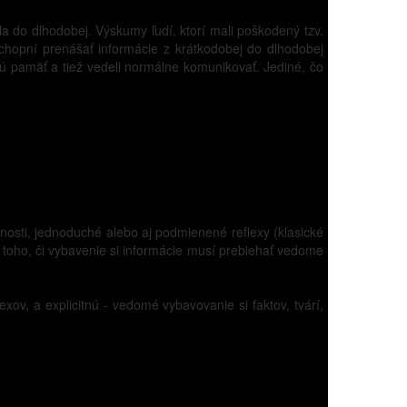
a do dlhodobej. Výskumy ľudí, ktorí mali poškodený tzv.
schopní prenášať informácie z krátkodobej do dlhodobej
ú pamäť a tiež vedeli normálne komunikovať. Jediné, čo
pnosti, jednoduché alebo aj podmienené reflexy (klasické
 toho, či vybavenie si informácie musí prebiehať vedome
ov, a explicitnú - vedomé vybavovanie si faktov, tvárí,