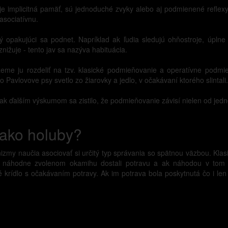
je implicitná pamäť, sú jednoduché zvyky alebo aj podmienené refle
asociatívnu.
tý opakujúci sa podnet. Napríklad ak ľudia sledujú ohňostroje, úplne
ižuje - tento jav sa nazýva habituácia.
žeme ju rozdeliť na tzv. klasické podmieňovanie a operatívne podmie
 Pavlovove psy svetlo zo žiarovky a jedlo, v očakávaní ktorého slintali.
 ďalším výskumom sa zistilo, že podmieňovanie závisí nielen od jednod
 ako holuby?
izmy naučia asociovať si určitý typ správania so spätnou väzbou. Klas
om náhodne zvolenom okamihu dostali potravu a ak náhodou v tom mo
é krídlo s očakávaním potravy. Ak im potrava bola poskytnutá čo i len 