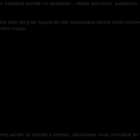
 explicitnej pamäte na epizodickú - ukladá spomienky, subjektívne zá
lny lalok, ktorý ale funguje len ako prepojovacia stanica medzi zmysl
cového mozgu.
itnej pamäte sú dôležité 4 procesy: zakódovanie novej informácie do 