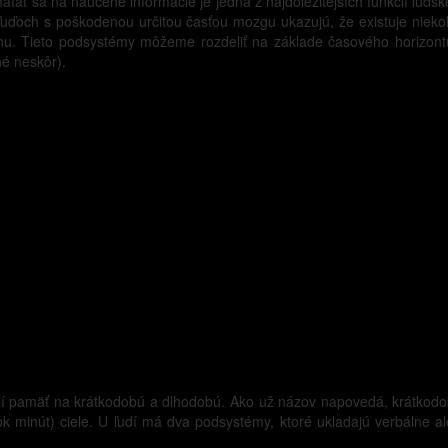
ať sa na naučené informácie je jedna z najdôležitejších funkcií ľudsk
uďoch s poškodenou určitou časťou mozgu ukazujú, že existuje niek
uhu. Tieto podsystémy môžeme rozdeliť na základe časového horizon
né neskôr).
í pamäť na krátkodobú a dlhodobú. Ako už názov napovedá, krátkodob
ok minút) ciele. U ľudí má dva podsystémy, ktoré ukladajú verbálne a