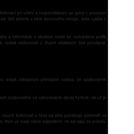
sledovaní pri učení a rozpamätávaní sa (prvý z procesov
ale tiež aktivita v kôre koncového mozgu, bola vyššia u
ty a informácie o okolitom svete sú roztriedené podľa
né, avšak vedomosti o živých objektoch boli porušené.
ypov, avšak základným princípom ostáva, že opakovaním
časti zodpovedné za vykonávanie danej funkcie, ak už je
 naučili šoférovať a teda sa ešte potrebujú sústrediť na
s, ktorí už majú niečo odjazdené, mi asi dajú za pravdu,