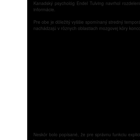
Kanadský psychológ Endel Tulving navrhol rozdelenie
informácie.
Pre obe je dôležitý vyššie spomínaný stredný temporá
nachádzajú v rôznych oblastiach mozgovej kôry kon
Neskôr bolo popísané, že pre správnu funkciu explic