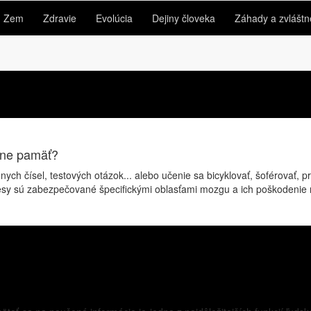
Zem
Zdravie
Evolúcia
Dejiny človeka
Záhady a zvláštn
stne pamäť?
nnych čísel, testových otázok... alebo učenie sa bicyklovať, šoférovať,
ocesy sú zabezpečované špecifickými oblasťami mozgu a ich poškodenie 