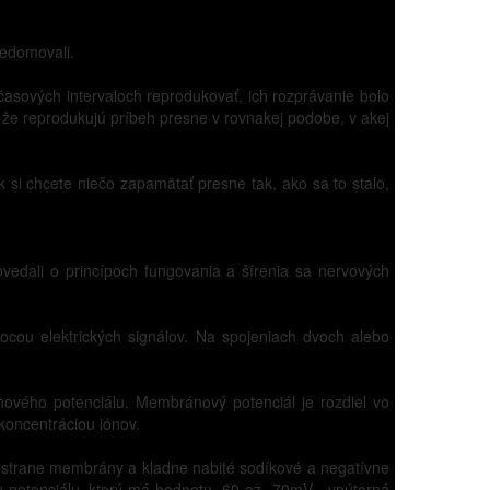
vedomovali.
 časových intervaloch reprodukovať, ich rozprávanie bolo
í, že reprodukujú príbeh presne v rovnakej podobe, v akej
 si chcete niečo zapamätať presne tak, ako sa to stalo,
edali o princípoch fungovania a šírenia sa nervových
cou elektrických signálov. Na spojeniach dvoch alebo
vého potenciálu. Membránový potenciál je rozdiel vo
koncentráciou iónov.
j strane membrány a kladne nabité sodíkové a negatívne
u potenciálu, ktorý má hodnotu -60 az -70mV - vnútorná