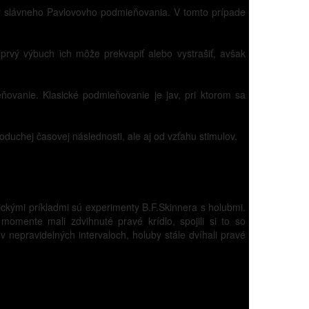
xy slávneho Pavlovovho podmieňovania. V tomto prípade
 prvý výbuch ich môže prekvapiť alebo vystrašiť, avšak
ňovanie. Klasické podmieňovanie je jav, pri ktorom sa
uchej časovej následnosti, ale aj od vzťahu stimulov.
ickými príkladmi sú experimenty B.F.Skinnera s holubmi.
mente mali zdvihnuté pravé krídlo, spojili si to so
v nepravidelných intervaloch, holuby stále dvíhali pravé