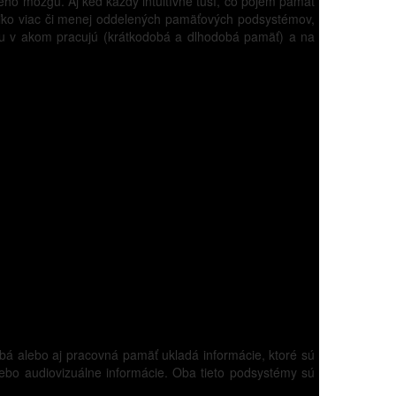
ého mozgu. Aj keď každý intuitívne tuší, čo pojem pamäť
oľko viac či menej oddelených pamäťových podsystémov,
tu v akom pracujú (krátkodobá a dlhodobá pamäť) a na
á alebo aj pracovná pamäť ukladá informácie, ktoré sú
lebo audiovizuálne informácie. Oba tieto podsystémy sú