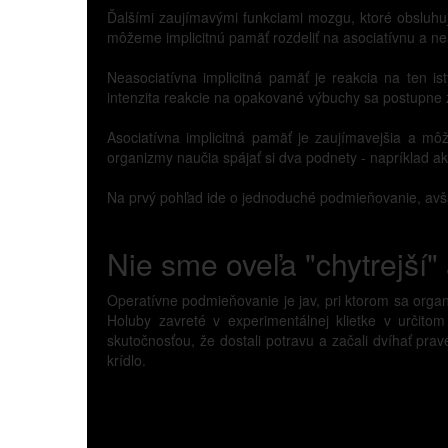
Ďalšími zaujímavými funkciami mozgu, ktoré obsluhu
môžeme implicitnú pamäť rozdeliť na asociatívnu a ne
Neasociatívna implicitná pamäť je reakcia na ten is
intenzita reakcie na opakované výbuchy sa postupne zn
Asociatívna implicitná pamäť je zaujímavejšia a mô
organizmy naučia spájať si dva podnety - napríklad ako
Na prvý pohľad ide o jednoduché podmieňovanie, avšak
Nie sme oveľa "chytrejší"
Operatívne podmieňovanie je jav, pri ktorom sa organ
Holuby zavreté v experimentálnej klietke v určit
skutočnosťou, že dostali potravu a začali dvíhať prav
krídlo.