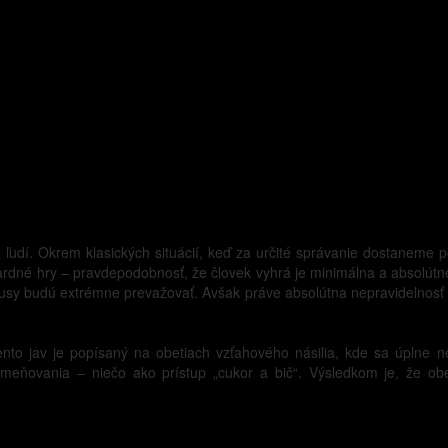
 ľudí. Okrem klasických situácií, keď za určité správanie dostaneme
ardné hry – pravdepodobnosť, že človek vyhrá je minimálna a absolútn
usy budú extrémne prevažovať. Avšak práve absolútna nepravidelnosť 
nto jav je popísaný na obetiach vzťahového násilia, kde sa úplne ne
dmeňovania – niečo ako prístup „cukor a bič“. Výsledkom je, že ob