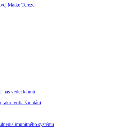
tivej Matke Tereze
ď nás vedci klamú
, ako tvrdia šarlatáni
ilnenia imunitného systému