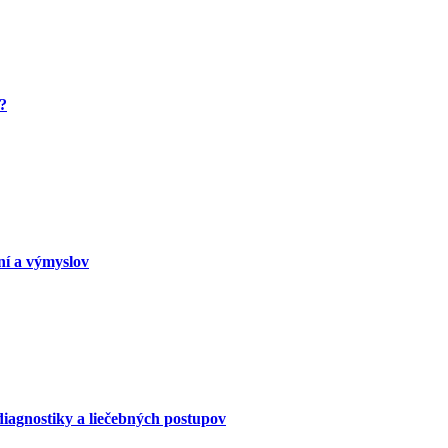
?
ení a výmyslov
diagnostiky a liečebných postupov