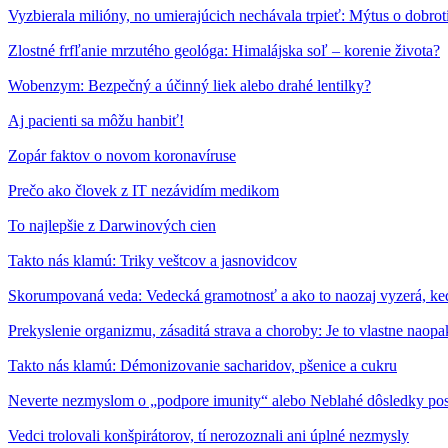
Vyzbierala milióny, no umierajúcich nechávala trpieť: Mýtus o dobro
Zlostné frfľanie mrzutého geológa: Himalájska soľ – korenie života?
Wobenzym: Bezpečný a účinný liek alebo drahé lentilky?
Aj pacienti sa môžu hanbiť!
Zopár faktov o novom koronavíruse
Prečo ako človek z IT nezávidím medikom
To najlepšie z Darwinových cien
Takto nás klamú: Triky veštcov a jasnovidcov
Skorumpovaná veda: Vedecká gramotnosť a ako to naozaj vyzerá, ke
Prekyslenie organizmu, zásaditá strava a choroby: Je to vlastne naopak
Takto nás klamú: Démonizovanie sacharidov, pšenice a cukru
Neverte nezmyslom o „podpore imunity“ alebo Neblahé dôsledky pos
Vedci trolovali konšpirátorov, tí nerozoznali ani úplné nezmysly