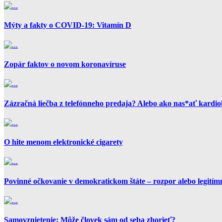
Mýty a fakty o COVID-19: Vitamín D
Zopár faktov o novom koronavíruse
Zázračná liečba z telefónneho predaja? Alebo ako nas*ať kardio
O hite menom elektronické cigarety
Povinné očkovanie v demokratickom štáte – rozpor alebo legitím
Samovznietenie: Môže človek sám od seba zhorieť?