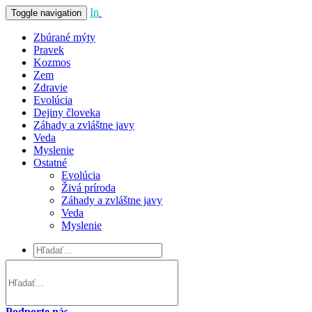
In
Vivo
Toggle navigation
Zbúrané mýty
Pravek
Kozmos
Zem
Zdravie
Evolúcia
Dejiny človeka
Záhady a zvláštne javy
Veda
Myslenie
Ostatné
Evolúcia
Živá príroda
Záhady a zvláštne javy
Veda
Myslenie
Podporte nás