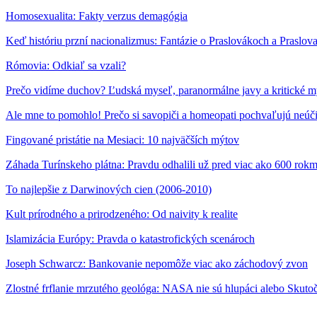
Homosexualita: Fakty verzus demagógia
Keď históriu przní nacionalizmus: Fantázie o Praslovákoch a Praslo
Rómovia: Odkiaľ sa vzali?
Prečo vidíme duchov? Ľudská myseľ, paranormálne javy a kritické m
Ale mne to pomohlo! Prečo si savopiči a homeopati pochvaľujú neúč
Fingované pristátie na Mesiaci: 10 najväčších mýtov
Záhada Turínskeho plátna: Pravdu odhalili už pred viac ako 600 rokm
To najlepšie z Darwinových cien (2006-2010)
Kult prírodného a prirodzeného: Od naivity k realite
Islamizácia Európy: Pravda o katastrofických scenároch
Joseph Schwarcz: Bankovanie nepomôže viac ako záchodový zvon
Zlostné frflanie mrzutého geológa: NASA nie sú hlupáci alebo Skuto