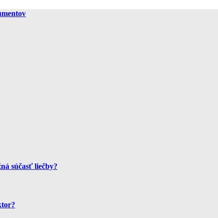
gumentov
ná súčasť liečby?
ktor?