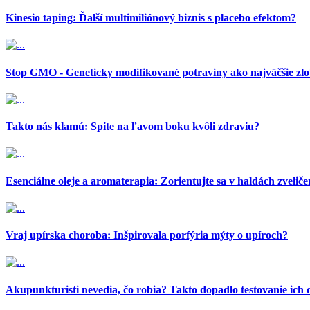
Kinesio taping: Ďalší multimiliónový biznis s placebo efektom?
Stop GMO - Geneticky modifikované potraviny ako najväčšie zlo
Takto nás klamú: Spite na ľavom boku kvôli zdraviu?
Esenciálne oleje a aromaterapia: Zorientujte sa v haldách zvelič
Vraj upírska choroba: Inšpirovala porfýria mýty o upíroch?
Akupunkturisti nevedia, čo robia? Takto dopadlo testovanie ich 