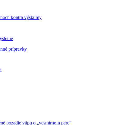
vanoch kontra výskumy
yslenie
inné prípravky
i
čné pozadie vtipu o „vesmírnom pere“