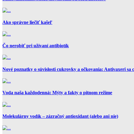
Ako správne liečiť kašeľ
Čo nerobiť pri užívaní antibiotík
Nové poznatky o súvislosti cukrovky a očkovania: Antivaxeri sa 
Voda naša každodenná: Mýty a fakty o pitnom režime
Molekulárny vodík – zázračný antioxidant (alebo ani nie)