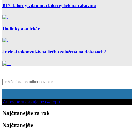
B17: falošný vitamín a falošný liek na rakovinu
Hodinky ako lekár
Je elektrokonvulzívna liečba založená na dôkazoch?
Za podporu ďakujeme e-shopu
Najčítanejšie za rok
Najčítanejšie