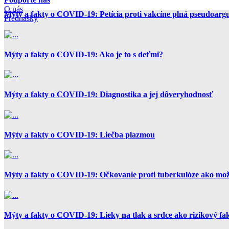
O nás
Mýty a fakty o COVID-19: Petícia proti vakcíne plná pseudoar
Prednášky
Mýty a fakty o COVID-19: Ako je to s deťmi?
Mýty a fakty o COVID-19: Diagnostika a jej dôveryhodnosť
Mýty a fakty o COVID-19: Liečba plazmou
Mýty a fakty o COVID-19: Očkovanie proti tuberkulóze ako mož
Mýty a fakty o COVID-19: Lieky na tlak a srdce ako rizikový fa